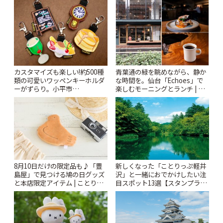
カスタマイズも楽しい!約500種
青葉通の緑を眺めながら、静か
類の可愛いワッペンキーホルダ
な時間を。仙台「Echoes」で
ーがずらり。小平市
楽しむモーニングとランチ | こ
「Kimamaya T&K」 | ことりっ
とりっぷ
ぷ
8月10日だけの限定品も♪「豊
新しくなった「ことりっぷ軽井
島屋」で見つける鳩の日グッズ
沢」と一緒におでかけしたい注
と本店限定アイテム | ことりっ
目スポット13選【スタンプラリ
ぷ
ー開催中】 | ことりっぷ