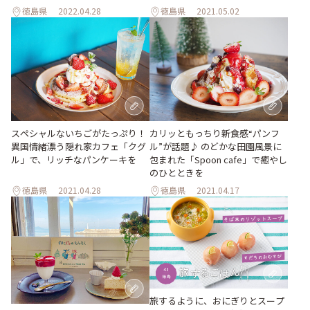
徳島県
2022.04.28
徳島県
2021.05.02
スペシャルないちごがたっぷり！
カリッともっちり新食感“パンフ
異国情緒漂う隠れ家カフェ「クグ
ル”が話題♪ のどかな田園風景に
ル」で、リッチなパンケーキを
包まれた「Spoon cafe」で癒やし
のひとときを
徳島県
2021.04.28
徳島県
2021.04.17
旅するように、おにぎりとスープ