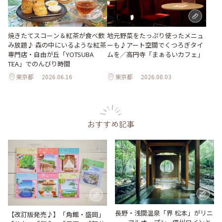
地元野菜をたっぷり使ったメニュ
焼きたてスコーン＆紅茶が食べ飲
ーも♪アート空間でくつろぎタイ
み放題♪ 森の中にいるような紅茶
ムを／高円寺「まぁるいカフェ」
専門店・自由が丘「YOTSUBA
TEA」でのんびり時間
東京都
2026.06.16
東京都
2026.08.03
おすすめ記事
長野・浅間温泉「界 松本」がリニ
【改訂版発売♪】「角館・盛岡」