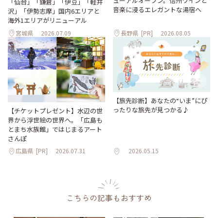
ューアルオープン。信州ワインと
「仙台」「鎌倉」「伊豆」「軽井
音楽に浸るエレガントな湯宿へ
沢」「伊勢志摩」国内6エリアと
海外1エリアがリニューアル
宮城県
2026.07.09
長野県
[PR]
2026.08.05
【旅先診断】あなたの“いま”にぴ
ったりな旅先が見つかる♪
【チケットプレゼント】水辺の世
界から浮世絵の世界へ。「広島も
とまち水族館」ではじまるアート
さんぽ
広島県
[PR]
2026.07.31
2026.05.15
こちらの記事もおすすめ