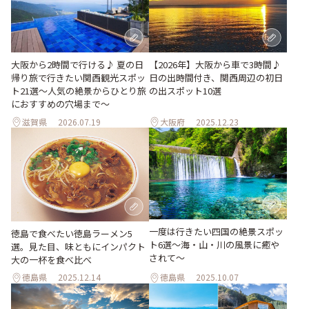
大阪から2時間で行ける♪ 夏の日
【2026年】大阪から車で3時間♪
帰り旅で行きたい関西観光スポッ
日の出時間付き、関西周辺の初日
ト21選～人気の絶景からひとり旅
の出スポット10選
におすすめの穴場まで～
滋賀県
2026.07.19
大阪府
2025.12.23
一度は行きたい四国の絶景スポッ
徳島で食べたい徳島ラーメン5
ト6選〜海・山・川の風景に癒や
選。見た目、味ともにインパクト
されて〜
大の一杯を食べ比べ
徳島県
2025.12.14
徳島県
2025.10.07