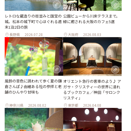
レトロな蔵造りの街並みと国宝の
公園ビューから川床テラスまで。
城。松本の城下町で心ほぐれる週
緑に癒される大阪のカフェ5選
末1泊2日の旅
長野県
2026.07.28
大阪府
2026.08.03
風鈴の音色に誘われて歩く夏の鎌
オリエント急行の客車のよう♪ ア
倉さんぽ♪由緒ある社の参拝と老
ガサ・クリスティーの世界に浸れ
舗のひんやり甘味も
るブックカフェ／神田「サロンク
リスティ」
神奈川県
2026.08.02
東京都
2026.04.08