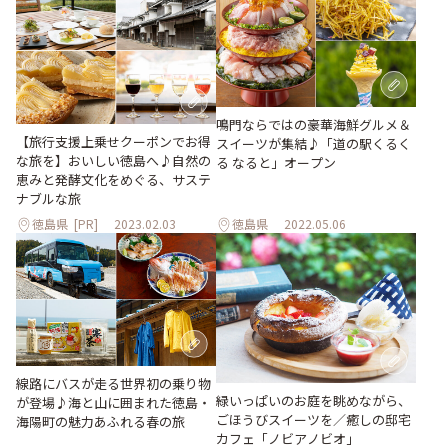
鳴門ならではの豪華海鮮グルメ＆
【旅行支援上乗せクーポンでお得
スイーツが集結♪「道の駅くるく
な旅を】おいしい徳島へ♪自然の
る なると」オープン
恵みと発酵文化をめぐる、サステ
ナブルな旅
徳島県
[PR]
2023.02.03
徳島県
2022.05.06
線路にバスが走る世界初の乗り物
緑いっぱいのお庭を眺めながら、
が登場♪海と山に囲まれた徳島・
ごほうびスイーツを／癒しの邸宅
海陽町の魅力あふれる春の旅
カフェ「ノビアノビオ」