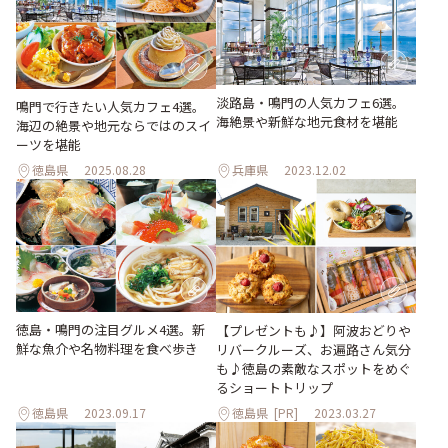
淡路島・鳴門の人気カフェ6選。
鳴門で行きたい人気カフェ4選。
海絶景や新鮮な地元食材を堪能
海辺の絶景や地元ならではのスイ
ーツを堪能
徳島県
2025.08.28
兵庫県
2023.12.02
徳島・鳴門の注目グルメ4選。新
【プレゼントも♪】阿波おどりや
鮮な魚介や名物料理を食べ歩き
リバークルーズ、お遍路さん気分
も♪徳島の素敵なスポットをめぐ
るショートトリップ
徳島県
2023.09.17
徳島県
[PR]
2023.03.27