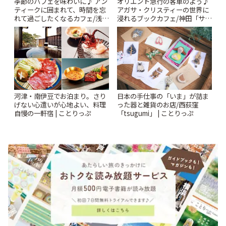
季節のパフェを味わいに♪ アン
オリエント急行の客車のよう♪
ティークに囲まれて、時間を忘
アガサ・クリスティーの世界に
れて過ごしたくなるカフェ/浅草
浸れるブックカフェ/神田「サロ
「annorum cafe」 | ことりっぷ
ンクリスティ」 | ことりっぷ
河津・南伊豆でお泊まり。さり
日本の手仕事の「いま」が詰ま
げない心遣いが心地よい、料理
った器と雑貨のお店/西荻窪
自慢の一軒宿 | ことりっぷ
「tsugumi」 | ことりっぷ