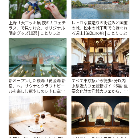
上野「大ゴッホ展 夜のカフェテ
レトロな蔵造りの街並みと国宝
ラス」で見つけた、オリジナル
の城。松本の城下町で心ほぐれ
限定グッズ10選 | ことりっぷ
る週末1泊2日の旅 | ことりっぷ
新オープンした銭湯「黄金湯 新
すべて東京駅から徒歩5分以内
宿」へ。サウナとクラフトビー
♪駅近カフェ最新ガイド6選~重
ルを楽しむ癒やしのレトロ空間
要文化財の洋館カフェから、改
| ことりっぷ
札すぐのレトロ喫茶まで~ | こと
りっぷ