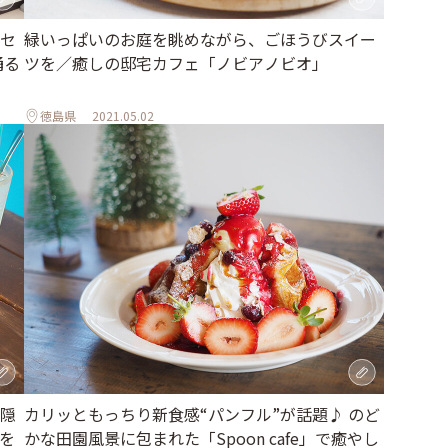
セ
緑いっぱいのお庭を眺めながら、ごほうびスイー
踊る
ツを／癒しの邸宅カフェ「ノビアノビオ」
徳島県
2021.05.02
隠
カリッともっちり新食感“パンフル”が話題♪ のど
を
かな田園風景に包まれた「Spoon cafe」で癒やし