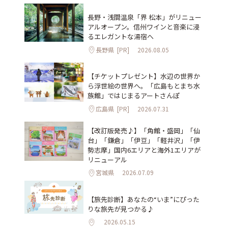
長野・浅間温泉「界 松本」がリニュー
アルオープン。信州ワインと音楽に浸
るエレガントな湯宿へ
長野県
[PR]
2026.08.05
【チケットプレゼント】水辺の世界か
ら浮世絵の世界へ。「広島もとまち水
族館」ではじまるアートさんぽ
広島県
[PR]
2026.07.31
【改訂版発売♪】「角館・盛岡」「仙
台」「鎌倉」「伊豆」「軽井沢」「伊
勢志摩」国内6エリアと海外1エリアが
リニューアル
宮城県
2026.07.09
【旅先診断】あなたの“いま”にぴった
りな旅先が見つかる♪
2026.05.15