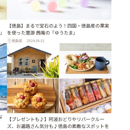
【徳島】まるで宝石のよう！四国・徳島産の果実
」
を使った菓游 茜庵の「ゆうたま」
徳島県
2024.06.01
な
【プレゼントも♪】阿波おどりやリバークルー
ズ、お遍路さん気分も♪徳島の素敵なスポットを