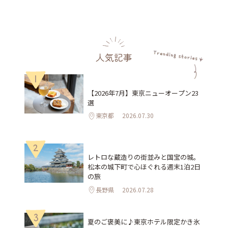
人気記事
1
【2026年7月】東京ニューオープン23
選
東京都
2026.07.30
2
レトロな蔵造りの街並みと国宝の城。
松本の城下町で心ほぐれる週末1泊2日
の旅
長野県
2026.07.28
3
夏のご褒美に♪東京ホテル限定かき氷