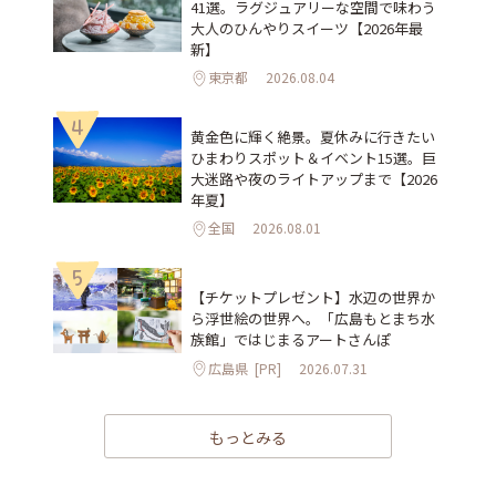
41選。ラグジュアリーな空間で味わう
大人のひんやりスイーツ【2026年最
新】
東京都
2026.08.04
4
黄金色に輝く絶景。夏休みに行きたい
ひまわりスポット＆イベント15選。巨
大迷路や夜のライトアップまで【2026
年夏】
全国
2026.08.01
5
【チケットプレゼント】水辺の世界か
ら浮世絵の世界へ。「広島もとまち水
族館」ではじまるアートさんぽ
広島県
[PR]
2026.07.31
もっとみる