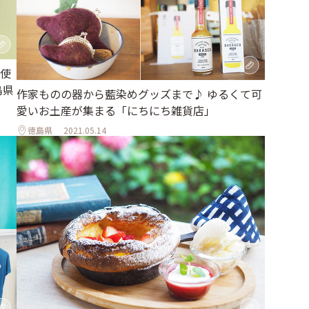
使
島県
作家ものの器から藍染めグッズまで♪ ゆるくて可
愛いお土産が集まる「にちにち雑貨店」
徳島県
2021.05.14