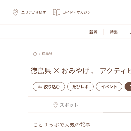
エリアから探す
ガイド・マガジン
新着
特集
徳島県
徳島県
×
おみやげ
、
アクティ
絞り込む
たびレポ
イベント
スポット
ことりっぷで人気の記事