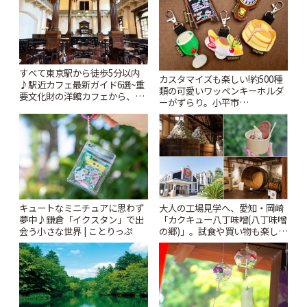
すべて東京駅から徒歩5分以内
カスタマイズも楽しい!約500種
♪駅近カフェ最新ガイド6選~重
類の可愛いワッペンキーホルダ
要文化財の洋館カフェから、改
ーがずらり。小平市
札すぐのレトロ喫茶まで~ | こと
「Kimamaya T&K」 | ことりっ
りっぷ
ぷ
キュートなミニチュアに思わず
大人の工場見学へ、愛知・岡崎
夢中♪鎌倉「イクスタン」で出
「カクキュー八丁味噌(八丁味噌
会う小さな世界 | ことりっぷ
の郷)」。試食や買い物も楽しみ
♪ | ことりっぷ