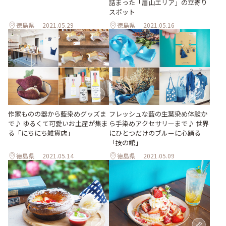
詰まった「眉山エリア」の立寄り
スポット
徳島県
2021.05.29
徳島県
2021.05.16
作家ものの器から藍染めグッズま
フレッシュな藍の生葉染め体験か
で♪ ゆるくて可愛いお土産が集ま
ら手染めアクセサリーまで♪ 世界
る「にちにち雑貨店」
にひとつだけのブルーに心踊る
「技の館」
徳島県
2021.05.14
徳島県
2021.05.09