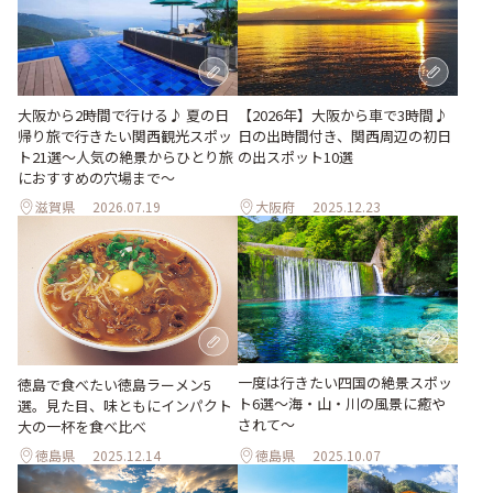
大阪から2時間で行ける♪ 夏の日
【2026年】大阪から車で3時間♪
帰り旅で行きたい関西観光スポッ
日の出時間付き、関西周辺の初日
ト21選～人気の絶景からひとり旅
の出スポット10選
におすすめの穴場まで～
滋賀県
2026.07.19
大阪府
2025.12.23
一度は行きたい四国の絶景スポッ
徳島で食べたい徳島ラーメン5
ト6選〜海・山・川の風景に癒や
選。見た目、味ともにインパクト
されて〜
大の一杯を食べ比べ
徳島県
2025.12.14
徳島県
2025.10.07