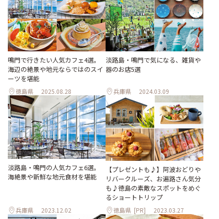
鳴門で行きたい人気カフェ4選。
淡路島・鳴門で気になる、雑貨や
海辺の絶景や地元ならではのスイ
器のお店5選
ーツを堪能
徳島県
2025.08.28
兵庫県
2024.03.09
淡路島・鳴門の人気カフェ6選。
【プレゼントも♪】阿波おどりや
海絶景や新鮮な地元食材を堪能
リバークルーズ、お遍路さん気分
も♪徳島の素敵なスポットをめぐ
るショートトリップ
兵庫県
2023.12.02
徳島県
[PR]
2023.03.27