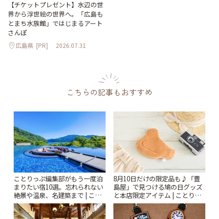
【チケットプレゼント】水辺の世
界から浮世絵の世界へ。「広島も
とまち水族館」ではじまるアート
さんぽ
広島県
[PR]
2026.07.31
こちらの記事もおすすめ
ことりっぷ編集部がもう一度泊
8月10日だけの限定品も♪「豊
まりたい宿10選。忘れられない
島屋」で見つける鳩の日グッズ
絶景や温泉、名建築まで | こと
と本店限定アイテム | ことりっ
りっぷ
ぷ