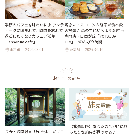
季節のパフェを味わいに♪ アンテ
焼きたてスコーン＆紅茶が食べ飲
ィークに囲まれて、時間を忘れて
み放題♪ 森の中にいるような紅茶
過ごしたくなるカフェ／浅草
専門店・自由が丘「YOTSUBA
「annorum cafe」
TEA」でのんびり時間
東京都
2026.08.01
東京都
2026.06.16
おすすめ記事
【旅先診断】あなたの“いま”にぴ
長野・浅間温泉「界 松本」がリニ
ったりな旅先が見つかる♪