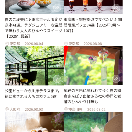
夏のご褒美に♪東京ホテル限定か
東京駅・銀座周辺で食べたい♪ 期
き氷41選。ラグジュアリーな空間
間限定パフェ34選【2026年8月～
で味わう大人のひんやりスイーツ
10月】
【2026年最新】
東京都
2026.08.04
東京都
2026.08.08
風鈴の音色に誘われて歩く夏の鎌
公園ビューから川床テラスまで。
倉さんぽ♪由緒ある社の参拝と老
緑に癒される大阪のカフェ5選
舗のひんやり甘味も
大阪府
2026.08.03
神奈川県
2026.08.02