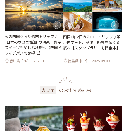
秋の四国ぐるり週末トリップ♪
四国1泊2日のスロートリップ♪瀬
"日本のウユニ塩湖"や温泉、お芋
戸内アート、秘湯、絶景をめぐる
スイーツも楽しむ秋旅へ【四国ド
旅へ【スタンプラリーも開催中】
ライブパスでお得に】
香川県
[PR]
2025.10.03
徳島県
[PR]
2025.09.09
のおすすめ記事
カフェ