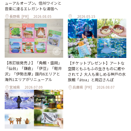
ューアルオープン。信州ワインと
音楽に浸るエレガントな湯宿へ
長野県
[PR]
2026.08.05
2026.05.15
【改訂版発売♪】「角館・盛岡」
【チケットプレゼント】アートな
「仙台」「鎌倉」「伊豆」「軽井
空間ともふもふの生きものに癒や
沢」「伊勢志摩」国内6エリアと
されて♪ 大人も楽しめる神戸の水
海外1エリアがリニューアル
族館「átoa」と周辺さんぽ
宮城県
2026.07.09
兵庫県
[PR]
2026.08.07