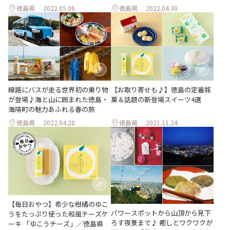
徳島県
2022.05.06
徳島県
2022.04.30
線路にバスが走る世界初の乗り物
【お取り寄せも♪】徳島の定番銘
が登場♪海と山に囲まれた徳島・
菓＆話題の新登場スイーツ4選
海陽町の魅力あふれる春の旅
徳島県
2022.04.28
徳島県
2021.11.24
【毎日おやつ】希少な柑橘のゆこ
パワースポットから山頂から見下
うをたっぷり使った和風チーズケ
ろす夜景まで♪ 癒しとワクワクが
ーキ 「ゆこうチーズ」／徳島県