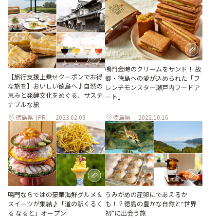
鳴門金時のクリームをサンド！ 故
【旅行支援上乗せクーポンでお得
郷・徳島への愛が込められた「フ
な旅を】おいしい徳島へ♪自然の
レンチモンスター瀬戸内フードア
恵みと発酵文化をめぐる、サステ
ート」
ナブルな旅
徳島県
[PR]
2023.02.03
徳島県
2022.10.16
鳴門ならではの豪華海鮮グルメ＆
うみがめの産卵にであえるか
スイーツが集結♪「道の駅くるく
も！？徳島の豊かな自然と“世界
る なると」オープン
初”に出会う旅