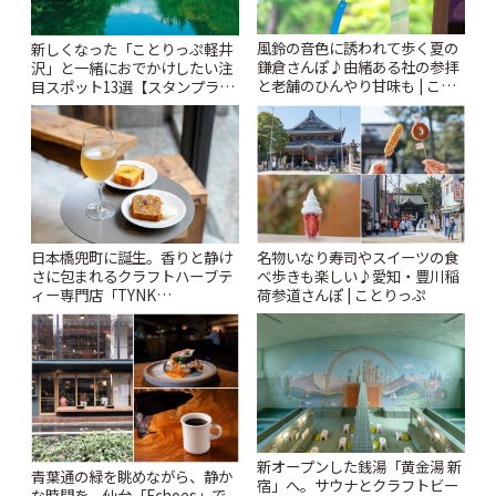
風鈴の音色に誘われて歩く夏の
新しくなった「ことりっぷ軽井
鎌倉さんぽ♪由緒ある社の参拝
沢」と一緒におでかけしたい注
と老舗のひんやり甘味も | こと
目スポット13選【スタンプラリ
りっぷ
ー開催中】 | ことりっぷ
日本橋兜町に誕生。香りと静け
名物いなり寿司やスイーツの食
さに包まれるクラフトハーブテ
べ歩きも楽しい♪愛知・豊川稲
ィー専門店「TYNK
荷参道さんぽ | ことりっぷ
Kabutocho」 | ことりっぷ
新オープンした銭湯「黄金湯 新
青葉通の緑を眺めながら、静か
宿」へ。サウナとクラフトビー
な時間を。仙台「Echoes」で