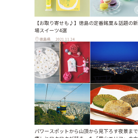
【お取り寄せも♪】徳島の定番銘菓＆話題の新
場スイーツ4選
徳島県
2021.11.24
パワースポットから山頂から見下ろす夜景まで