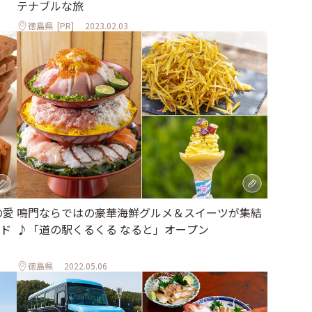
テナブルな旅
徳島県
[PR]
2023.02.03
鳴門ならではの豪華海鮮グルメ＆スイーツが集結
の愛
♪「道の駅くるくる なると」オープン
ド
徳島県
2022.05.06