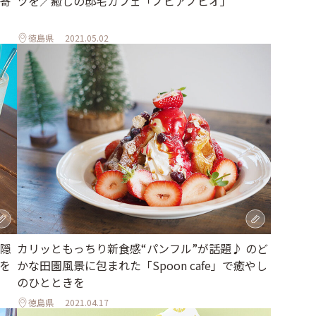
寄
ツを／癒しの邸宅カフェ「ノビアノビオ」
徳島県
2021.05.02
隠
カリッともっちり新食感“パンフル”が話題♪ のど
を
かな田園風景に包まれた「Spoon cafe」で癒やし
のひとときを
徳島県
2021.04.17