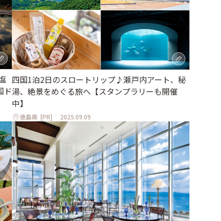
塩
四国1泊2日のスロートリップ♪瀬戸内アート、秘
国ド
湯、絶景をめぐる旅へ【スタンプラリーも開催
中】
徳島県
[PR]
2025.09.09