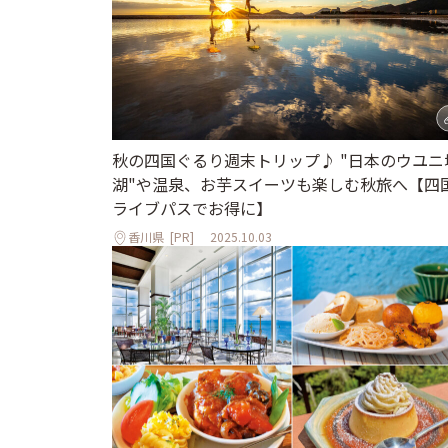
秋の四国ぐるり週末トリップ♪ "日本のウユニ
湖"や温泉、お芋スイーツも楽しむ秋旅へ【四
ライブパスでお得に】
香川県
[PR]
2025.10.03