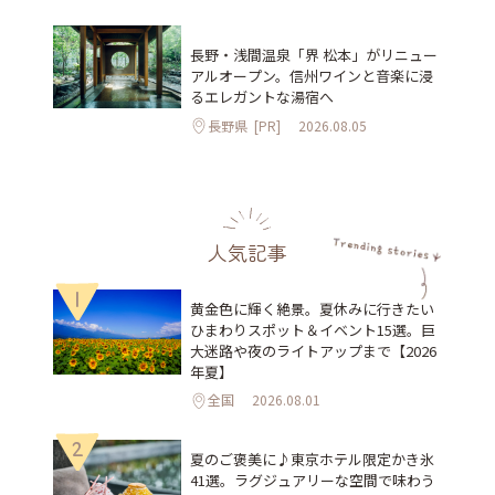
長野・浅間温泉「界 松本」がリニュー
アルオープン。信州ワインと音楽に浸
るエレガントな湯宿へ
長野県
[PR]
2026.08.05
人気記事
1
黄金色に輝く絶景。夏休みに行きたい
ひまわりスポット＆イベント15選。巨
大迷路や夜のライトアップまで【2026
年夏】
全国
2026.08.01
2
夏のご褒美に♪東京ホテル限定かき氷
41選。ラグジュアリーな空間で味わう