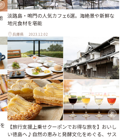
淡路島・鳴門の人気カフェ6選。海絶景や新鮮な
地
地元食材を堪能
兵庫県
2023.12.02
を
【旅行支援上乗せクーポンでお得な旅を】おいし
い徳島へ♪自然の恵みと発酵文化をめぐる、サス