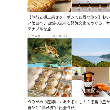
【旅行支援上乗せクーポンでお得な旅を】おい
い徳島へ♪自然の恵みと発酵文化をめぐる、サ
テナブルな旅
徳島県
[PR]
2023.02.03
うみがめの産卵にであえるかも！？徳島の豊か
自然と“世界初”に出会う旅