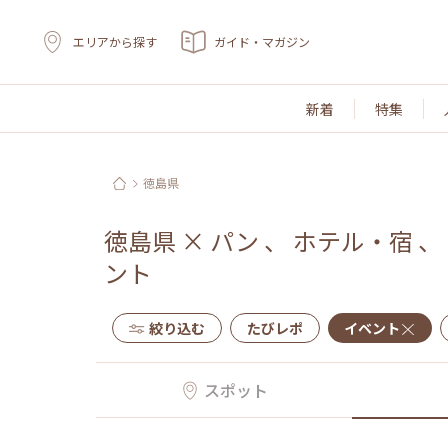
エリアから探す
ガイド・マガジン
新着
特集
徳島県
徳島県
×
パン
、
ホテル・宿
、
ント
絞り込む
たびレポ
イベント
スポット