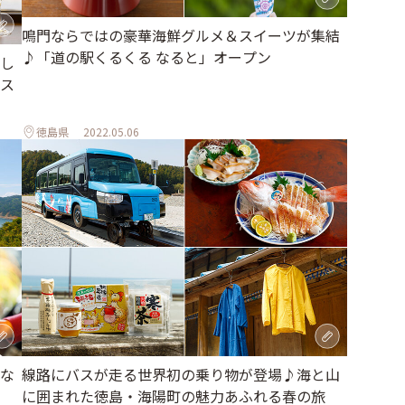
鳴門ならではの豪華海鮮グルメ＆スイーツが集結
♪「道の駅くるくる なると」オープン
し
ス
徳島県
2022.05.06
な
線路にバスが走る世界初の乗り物が登場♪海と山
に囲まれた徳島・海陽町の魅力あふれる春の旅