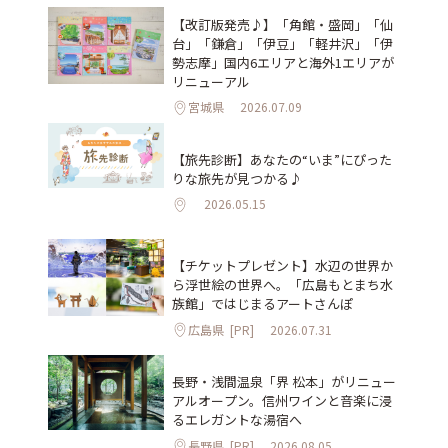
【改訂版発売♪】「角館・盛岡」「仙
台」「鎌倉」「伊豆」「軽井沢」「伊
勢志摩」国内6エリアと海外1エリアが
リニューアル
宮城県
2026.07.09
【旅先診断】あなたの“いま”にぴった
りな旅先が見つかる♪
2026.05.15
【チケットプレゼント】水辺の世界か
ら浮世絵の世界へ。「広島もとまち水
族館」ではじまるアートさんぽ
広島県
[PR]
2026.07.31
長野・浅間温泉「界 松本」がリニュー
アルオープン。信州ワインと音楽に浸
るエレガントな湯宿へ
長野県
[PR]
2026.08.05