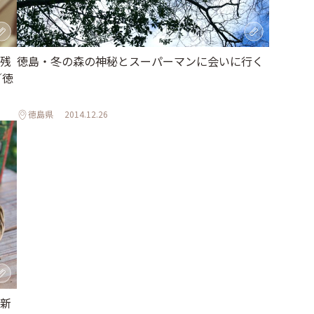
残
徳島・冬の森の神秘とスーパーマンに会いに行く
／徳
徳島県
2014.12.26
新