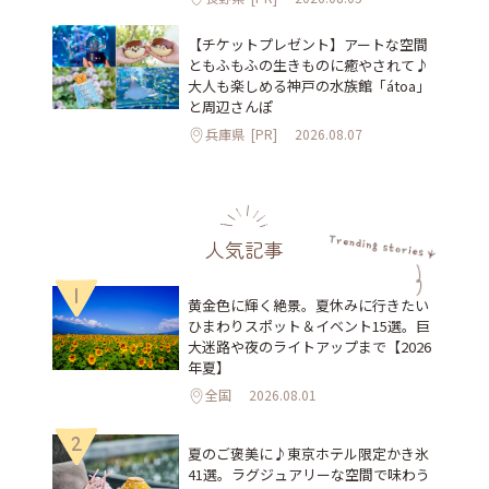
【チケットプレゼント】アートな空間
ともふもふの生きものに癒やされて♪
大人も楽しめる神戸の水族館「átoa」
と周辺さんぽ
兵庫県
[PR]
2026.08.07
人気記事
1
黄金色に輝く絶景。夏休みに行きたい
ひまわりスポット＆イベント15選。巨
大迷路や夜のライトアップまで【2026
年夏】
全国
2026.08.01
2
夏のご褒美に♪東京ホテル限定かき氷
41選。ラグジュアリーな空間で味わう