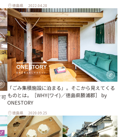
徳島県
2022.04.28
「ごみ集積施設に泊まる」。そこから見えてくる
ものとは。［WHY(ワイ)／徳島県勝浦郡］ by
て可
ONESTORY
徳島県
2020.09.25