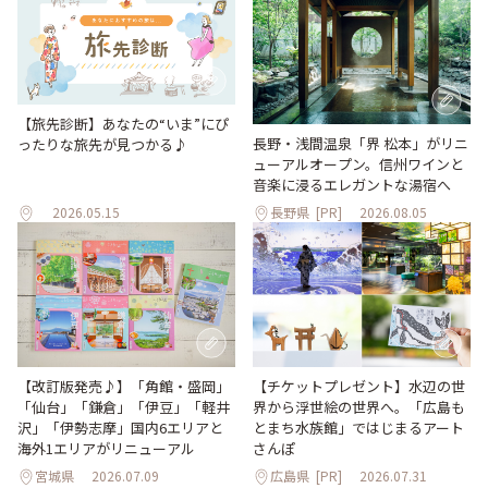
【旅先診断】あなたの“いま”にぴ
長野・浅間温泉「界 松本」がリニ
ったりな旅先が見つかる♪
ューアルオープン。信州ワインと
音楽に浸るエレガントな湯宿へ
2026.05.15
長野県
[PR]
2026.08.05
【改訂版発売♪】「角館・盛岡」
【チケットプレゼント】水辺の世
「仙台」「鎌倉」「伊豆」「軽井
界から浮世絵の世界へ。「広島も
沢」「伊勢志摩」国内6エリアと
とまち水族館」ではじまるアート
海外1エリアがリニューアル
さんぽ
宮城県
2026.07.09
広島県
[PR]
2026.07.31