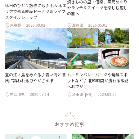
焼きものの里・信楽、窯元めぐり
休日のひとり散歩にも♪ 代々木エ
やランチ＆スイーツを楽しむ癒し
リアで巡る絶品ドーナツ＆ライフ
の旅へ
スタイルショップ
東京都
2026.08.02
滋賀県
2026.05.01
夏の江ノ島をめぐる♪青い海と潮
ムーミンバレーパークや発酵スポ
風に誘われる涼やかさんぽ
ットなど♪ 北欧時間が流れる飯能
へおでかけ
神奈川県
2026.07.14
埼玉県
[PR]
2024.09.06
おすすめ記事