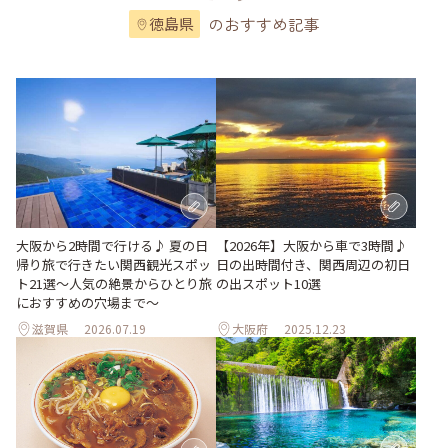
のおすすめ記事
徳島県
大阪から2時間で行ける♪ 夏の日
【2026年】大阪から車で3時間♪
帰り旅で行きたい関西観光スポッ
日の出時間付き、関西周辺の初日
ト21選～人気の絶景からひとり旅
の出スポット10選
におすすめの穴場まで～
滋賀県
2026.07.19
大阪府
2025.12.23