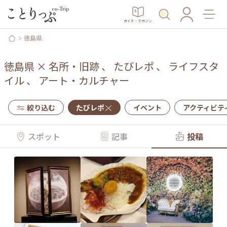
ガイド・マガジン
徳島県
徳島県
×
名所・旧跡
、
たびレポ
、
ライフスタ
イル
、
アート・カルチャー
絞り込む
たびレポ
イベント
アクティビテ
スポット
記事
投稿