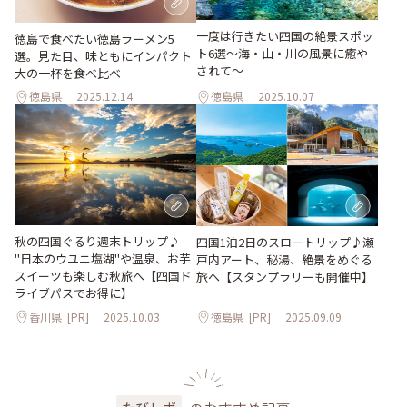
一度は行きたい四国の絶景スポッ
徳島で食べたい徳島ラーメン5
ト6選〜海・山・川の風景に癒や
選。見た目、味ともにインパクト
されて〜
大の一杯を食べ比べ
徳島県
2025.12.14
徳島県
2025.10.07
秋の四国ぐるり週末トリップ♪
四国1泊2日のスロートリップ♪瀬
"日本のウユニ塩湖"や温泉、お芋
戸内アート、秘湯、絶景をめぐる
スイーツも楽しむ秋旅へ【四国ド
旅へ【スタンプラリーも開催中】
ライブパスでお得に】
香川県
[PR]
2025.10.03
徳島県
[PR]
2025.09.09