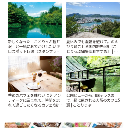
りっぷ
新しくなった「ことりっぷ軽井
夏休みでも混雑を避けて。のん
沢」と一緒におでかけしたい注
びり過ごせる国内旅先6選【こ
目スポット13選【スタンプラリ
とりっぷ編集部おすすめ】 | こ
ー開催中】 | ことりっぷ
とりっぷ
季節のパフェを味わいに♪ アン
公園ビューから川床テラスま
ティークに囲まれて、時間を忘
で。緑に癒される大阪のカフェ5
れて過ごしたくなるカフェ/浅草
選 | ことりっぷ
「annorum cafe」 | ことりっぷ