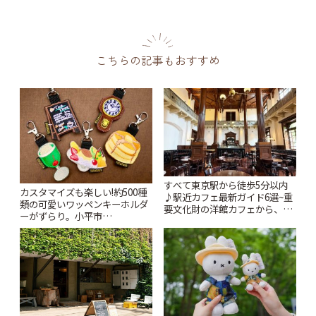
こちらの記事もおすすめ
すべて東京駅から徒歩5分以内
カスタマイズも楽しい!約500種
♪駅近カフェ最新ガイド6選~重
類の可愛いワッペンキーホルダ
要文化財の洋館カフェから、改
ーがずらり。小平市
札すぐのレトロ喫茶まで~ | こと
「Kimamaya T&K」 | ことりっ
りっぷ
ぷ