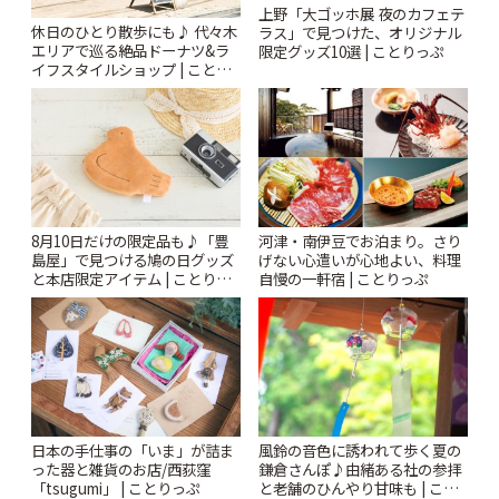
上野「大ゴッホ展 夜のカフェテ
休日のひとり散歩にも♪ 代々木
ラス」で見つけた、オリジナル
エリアで巡る絶品ドーナツ&ラ
限定グッズ10選 | ことりっぷ
イフスタイルショップ | ことり
っぷ
8月10日だけの限定品も♪「豊
河津・南伊豆でお泊まり。さり
島屋」で見つける鳩の日グッズ
げない心遣いが心地よい、料理
と本店限定アイテム | ことりっ
自慢の一軒宿 | ことりっぷ
ぷ
風鈴の音色に誘われて歩く夏の
日本の手仕事の「いま」が詰ま
鎌倉さんぽ♪由緒ある社の参拝
った器と雑貨のお店/西荻窪
と老舗のひんやり甘味も | こと
「tsugumi」 | ことりっぷ