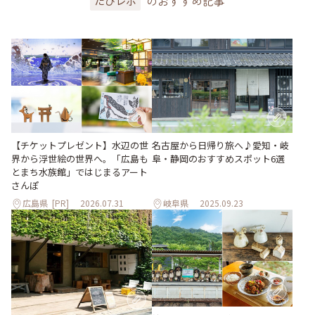
のおすすめ記事
たびレポ
【チケットプレゼント】水辺の世
名古屋から日帰り旅へ♪愛知・岐
界から浮世絵の世界へ。「広島も
阜・静岡のおすすめスポット6選
とまち水族館」ではじまるアート
さんぽ
広島県
[PR]
2026.07.31
岐阜県
2025.09.23