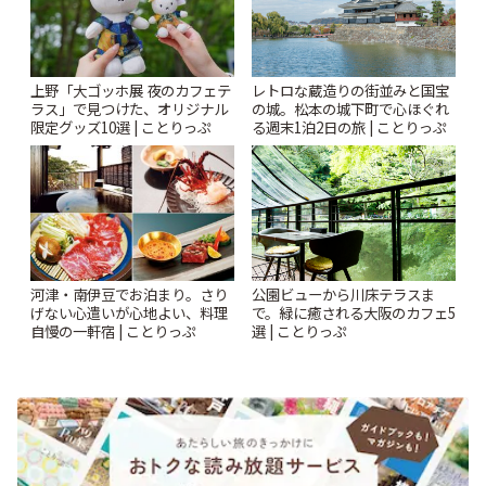
上野「大ゴッホ展 夜のカフェテ
レトロな蔵造りの街並みと国宝
ラス」で見つけた、オリジナル
の城。松本の城下町で心ほぐれ
限定グッズ10選 | ことりっぷ
る週末1泊2日の旅 | ことりっぷ
河津・南伊豆でお泊まり。さり
公園ビューから川床テラスま
げない心遣いが心地よい、料理
で。緑に癒される大阪のカフェ5
自慢の一軒宿 | ことりっぷ
選 | ことりっぷ