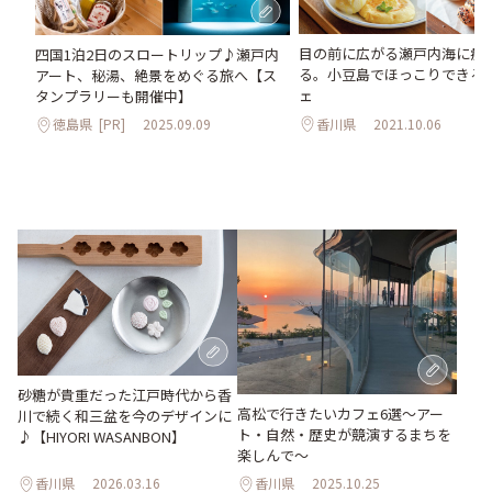
目の前に広がる瀬戸内海に癒
四国1泊2日のスロートリップ♪瀬戸内
る。小豆島でほっこりできる
アート、秘湯、絶景をめぐる旅へ【ス
ェ
タンプラリーも開催中】
香川県
2021.10.06
徳島県
[PR]
2025.09.09
砂糖が貴重だった江戸時代から香
高松で行きたいカフェ6選〜アー
川で続く和三盆を今のデザインに
ト・自然・歴史が競演するまちを
♪【HIYORI WASANBON】
楽しんで〜
香川県
2026.03.16
香川県
2025.10.25