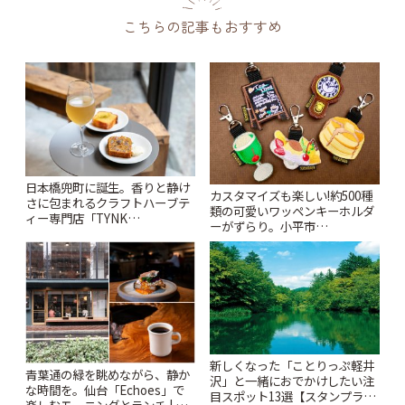
こちらの記事もおすすめ
日本橋兜町に誕生。香りと静け
カスタマイズも楽しい!約500種
さに包まれるクラフトハーブテ
類の可愛いワッペンキーホルダ
ィー専門店「TYNK
ーがずらり。小平市
Kabutocho」 | ことりっぷ
「Kimamaya T&K」 | ことりっ
ぷ
新しくなった「ことりっぷ軽井
青葉通の緑を眺めながら、静か
沢」と一緒におでかけしたい注
な時間を。仙台「Echoes」で
目スポット13選【スタンプラリ
楽しむモーニングとランチ | こ