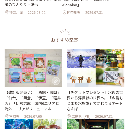
舗のひんやり甘味も
AlonAlne」
神奈川県
2026.08.02
神奈川県
2026.07.31
おすすめ記事
【改訂版発売♪】「角館・盛岡」
【チケットプレゼント】水辺の世
「仙台」「鎌倉」「伊豆」「軽井
界から浮世絵の世界へ。「広島も
沢」「伊勢志摩」国内6エリアと
とまち水族館」ではじまるアート
海外1エリアがリニューアル
さんぽ
宮城県
2026.07.09
広島県
[PR]
2026.07.31