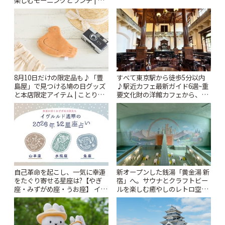
ー開催中】 | ことりっぷ
とりっぷ
8月10日だけの限定品も♪「豊
すべて東京駅から徒歩5分以内
島屋」で見つける鳩の日グッズ
♪駅近カフェ最新ガイド6選~重
と本店限定アイテム | ことりっ
要文化財の洋館カフェから、改
ぷ
札すぐのレトロ喫茶まで~ | こと
りっぷ
自己革命を起こし、一気に幸運
新オープンした銭湯「黄金湯 新
をたぐり寄せる星座は?【やぎ
宿」へ。サウナとクラフトビー
座・みずがめ座・うお座】 イヴ
ルを楽しむ癒やしのレトロ空間
ルルド遙華2026年 夏の運勢
| ことりっぷ
~Summer~ | ことりっぷ