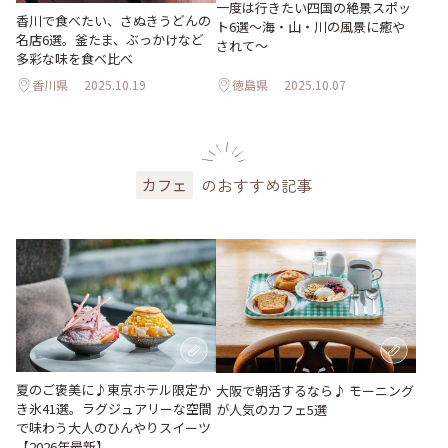
一度は行きたい四国の絶景スポッ
香川で食べたい、さぬきうどんの
ト6選〜海・山・川の風景に癒や
名店6選。釜たま、ぶっかけなど
されて〜
多彩な味を食べ比べ
香川県
2025.10.19
徳島県
2025.10.07
のおすすめ記事
カフェ
夏のご褒美に♪東京ホテル限定か
大阪で朝活するなら♪ モーニング
き氷41選。ラグジュアリーな空間
が人気のカフェ5選
で味わう大人のひんやりスイーツ
【2026年最新】