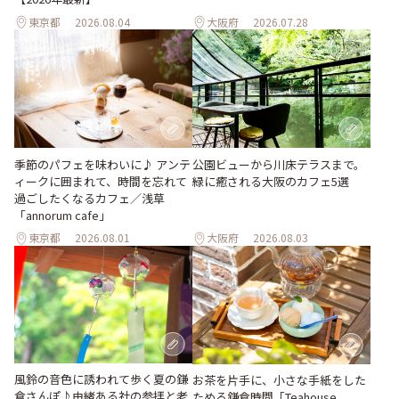
東京都
2026.08.04
大阪府
2026.07.28
季節のパフェを味わいに♪ アンテ
公園ビューから川床テラスまで。
ィークに囲まれて、時間を忘れて
緑に癒される大阪のカフェ5選
過ごしたくなるカフェ／浅草
「annorum cafe」
東京都
2026.08.01
大阪府
2026.08.03
風鈴の音色に誘われて歩く夏の鎌
お茶を片手に、小さな手紙をした
倉さんぽ♪由緒ある社の参拝と老
ためる鎌倉時間「Teahouse