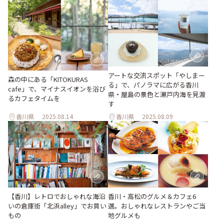
アートな交流スポット「やしまー
森の中にある「KITOKURAS
る」で、パノラマに広がる香川
cafe」で、マイナスイオンを浴び
県・屋島の景色と瀬戸内海を見渡
るカフェタイムを
す
香川県
2025.08.14
香川県
2025.08.09
香川・高松のグルメ＆カフェ6
【香川】レトロでおしゃれな海沿
選。おしゃれなレストランやご当
いの倉庫街「北浜alley」でお買い
地グルメも
もの