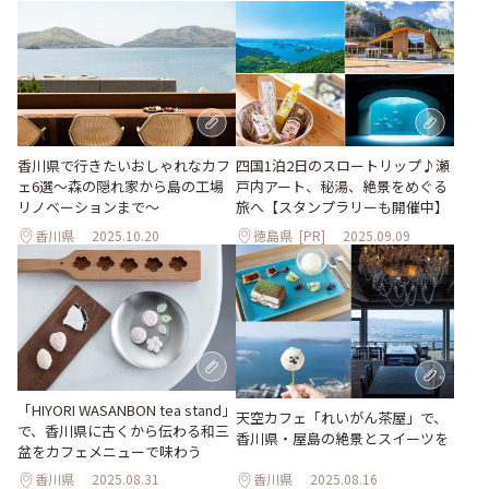
香川県で行きたいおしゃれなカフ
四国1泊2日のスロートリップ♪瀬
ェ6選〜森の隠れ家から島の工場
戸内アート、秘湯、絶景をめぐる
リノベーションまで〜
旅へ【スタンプラリーも開催中】
香川県
2025.10.20
徳島県
[PR]
2025.09.09
「HIYORI WASANBON tea stand」
天空カフェ「れいがん茶屋」で、
で、香川県に古くから伝わる和三
香川県・屋島の絶景とスイーツを
盆をカフェメニューで味わう
香川県
2025.08.31
香川県
2025.08.16