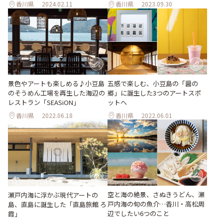
香川県
2024.02.11
香川県
2023.09.30
景色やアートも楽しめる♪小豆島
五感で楽しむ、小豆島の「醤の
のそうめん工場を再生した海辺の
郷」に誕生した3つのアートスポ
レストラン「SEASiON」
ットへ
香川県
2022.06.18
香川県
2022.06.01
空と海の絶景、さぬきうどん、瀬
瀬戸内海に浮かぶ現代アートの
戸内海の旬の魚介…香川・高松周
島、直島に誕生した「直島旅館 ろ
辺でしたい6つのこと
霞」