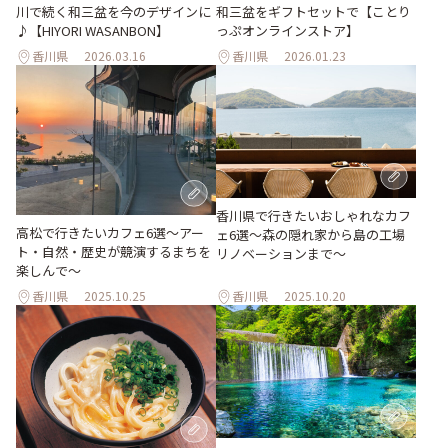
川で続く和三盆を今のデザインに
和三盆をギフトセットで【ことり
♪【HIYORI WASANBON】
っぷオンラインストア】
香川県
2026.03.16
香川県
2026.01.23
香川県で行きたいおしゃれなカフ
高松で行きたいカフェ6選〜アー
ェ6選〜森の隠れ家から島の工場
ト・自然・歴史が競演するまちを
リノベーションまで〜
楽しんで〜
香川県
2025.10.25
香川県
2025.10.20