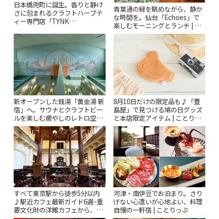
日本橋兜町に誕生。香りと静け
青葉通の緑を眺めながら、静か
さに包まれるクラフトハーブテ
な時間を。仙台「Echoes」で
ィー専門店「TYNK
楽しむモーニングとランチ | こ
Kabutocho」 | ことりっぷ
とりっぷ
新オープンした銭湯「黄金湯 新
8月10日だけの限定品も♪「豊
宿」へ。サウナとクラフトビー
島屋」で見つける鳩の日グッズ
ルを楽しむ癒やしのレトロ空間
と本店限定アイテム | ことりっ
| ことりっぷ
ぷ
すべて東京駅から徒歩5分以内
河津・南伊豆でお泊まり。さり
♪駅近カフェ最新ガイド6選~重
げない心遣いが心地よい、料理
要文化財の洋館カフェから、改
自慢の一軒宿 | ことりっぷ
札すぐのレトロ喫茶まで~ | こと