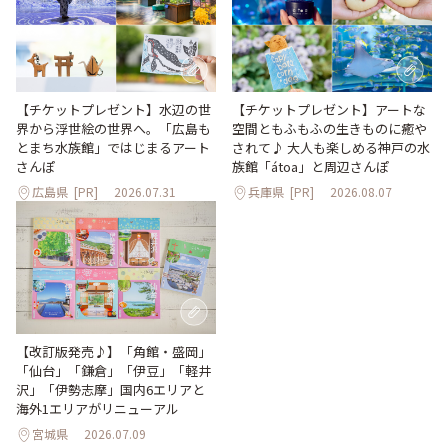
【チケットプレゼント】水辺の世
【チケットプレゼント】アートな
界から浮世絵の世界へ。「広島も
空間ともふもふの生きものに癒や
とまち水族館」ではじまるアート
されて♪ 大人も楽しめる神戸の水
さんぽ
族館「átoa」と周辺さんぽ
広島県
[PR]
2026.07.31
兵庫県
[PR]
2026.08.07
【改訂版発売♪】「角館・盛岡」
「仙台」「鎌倉」「伊豆」「軽井
沢」「伊勢志摩」国内6エリアと
海外1エリアがリニューアル
宮城県
2026.07.09