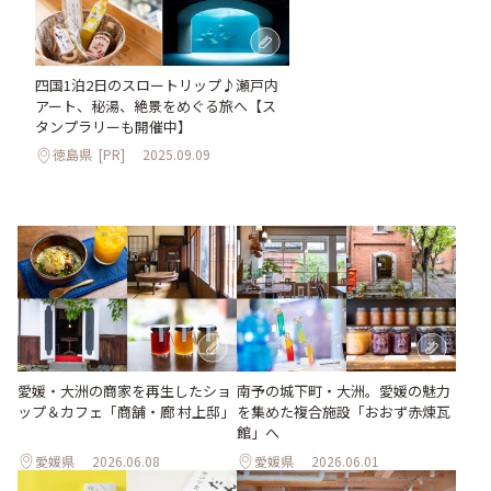
四国1泊2日のスロートリップ♪瀬戸内
アート、秘湯、絶景をめぐる旅へ【ス
タンプラリーも開催中】
徳島県
[PR]
2025.09.09
愛媛・大洲の商家を再生したショ
南予の城下町・大洲。愛媛の魅力
ップ＆カフェ「商舗・廊 村上邸」
を集めた複合施設「おおず赤煉瓦
館」へ
愛媛県
2026.06.08
愛媛県
2026.06.01