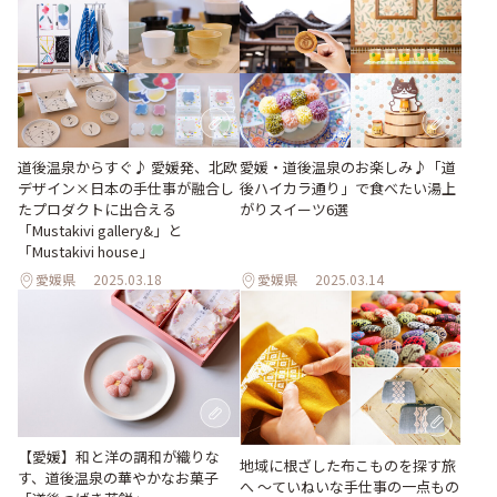
道後温泉からすぐ♪ 愛媛発、北欧
愛媛・道後温泉のお楽しみ♪「道
デザイン×日本の手仕事が融合し
後ハイカラ通り」で食べたい湯上
たプロダクトに出合える
がりスイーツ6選
「Mustakivi gallery&」と
「Mustakivi house」
愛媛県
2025.03.18
愛媛県
2025.03.14
【愛媛】和と洋の調和が織りな
地域に根ざした布こものを探す旅
す、道後温泉の華やかなお菓子
へ 〜ていねいな手仕事の一点もの