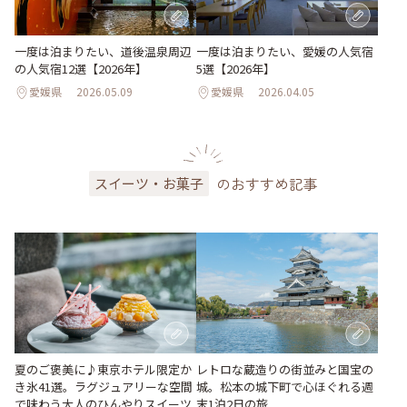
一度は泊まりたい、道後温泉周辺
一度は泊まりたい、愛媛の人気宿
の人気宿12選【2026年】
5選【2026年】
愛媛県
2026.05.09
愛媛県
2026.04.05
のおすすめ記事
スイーツ・お菓子
夏のご褒美に♪東京ホテル限定か
レトロな蔵造りの街並みと国宝の
き氷41選。ラグジュアリーな空間
城。松本の城下町で心ほぐれる週
で味わう大人のひんやりスイーツ
末1泊2日の旅