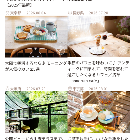
【2026年最新】
東京都
2026.08.04
長野県
2026.07.28
季節のパフェを味わいに♪ アンテ
大阪で朝活するなら♪ モーニング
ィークに囲まれて、時間を忘れて
が人気のカフェ5選
過ごしたくなるカフェ／浅草
「annorum cafe」
大阪府
2026.07.28
東京都
2026.08.01
公園ビューから川床テラスまで。
お茶を片手に、小さな手紙をした