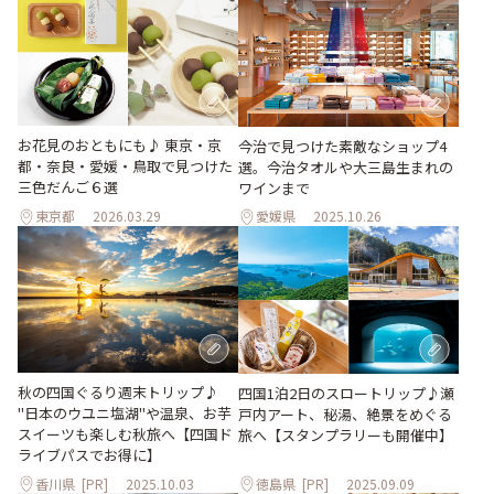
お花見のおともにも♪ 東京・京
今治で見つけた素敵なショップ4
都・奈良・愛媛・鳥取で見つけた
選。今治タオルや大三島生まれの
三色だんご６選
ワインまで
東京都
2026.03.29
愛媛県
2025.10.26
秋の四国ぐるり週末トリップ♪
四国1泊2日のスロートリップ♪瀬
"日本のウユニ塩湖"や温泉、お芋
戸内アート、秘湯、絶景をめぐる
スイーツも楽しむ秋旅へ【四国ド
旅へ【スタンプラリーも開催中】
ライブパスでお得に】
香川県
[PR]
2025.10.03
徳島県
[PR]
2025.09.09