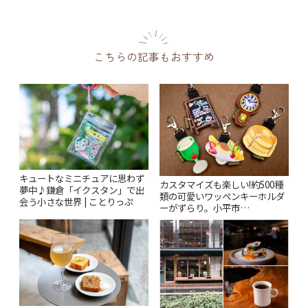
こちらの記事もおすすめ
キュートなミニチュアに思わず
カスタマイズも楽しい!約500種
夢中♪鎌倉「イクスタン」で出
類の可愛いワッペンキーホルダ
会う小さな世界 | ことりっぷ
ーがずらり。小平市
「Kimamaya T&K」 | ことりっ
ぷ