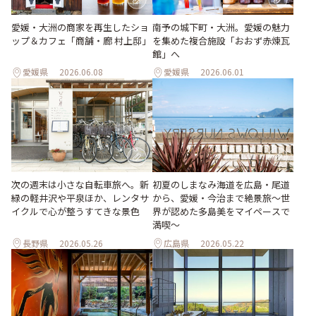
愛媛・大洲の商家を再生したショ
南予の城下町・大洲。愛媛の魅力
ップ＆カフェ「商舗・廊 村上邸」
を集めた複合施設「おおず赤煉瓦
館」へ
愛媛県
2026.06.08
愛媛県
2026.06.01
次の週末は小さな自転車旅へ。新
初夏のしまなみ海道を広島・尾道
緑の軽井沢や平泉ほか、レンタサ
から、愛媛・今治まで絶景旅〜世
イクルで心が整うすてきな景色
界が認めた多島美をマイペースで
満喫〜
長野県
2026.05.26
広島県
2026.05.22