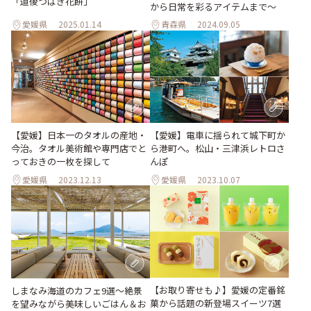
「道後つばき花餅」
から日常を彩るアイテムまで〜
愛媛県
2025.01.14
青森県
2024.09.05
【愛媛】電車に揺られて城下町か
【愛媛】日本一のタオルの産地・
ら港町へ。松山・三津浜レトロさ
今治。タオル美術館や専門店でと
んぽ
っておきの一枚を探して
愛媛県
2023.12.13
愛媛県
2023.10.07
【お取り寄せも♪】愛媛の定番銘
しまなみ海道のカフェ9選〜絶景
菓から話題の新登場スイーツ7選
を望みながら美味しいごはん＆お