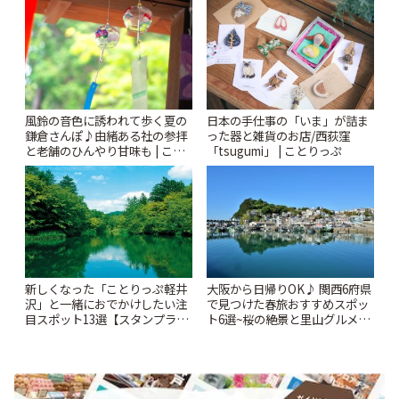
りっぷ
風鈴の音色に誘われて歩く夏の
日本の手仕事の「いま」が詰ま
鎌倉さんぽ♪由緒ある社の参拝
った器と雑貨のお店/西荻窪
と老舗のひんやり甘味も | こと
「tsugumi」 | ことりっぷ
りっぷ
新しくなった「ことりっぷ軽井
大阪から日帰りOK♪ 関西6府県
沢」と一緒におでかけしたい注
で見つけた春旅おすすめスポッ
目スポット13選【スタンプラリ
ト6選~桜の絶景と里山グルメや
ー開催中】 | ことりっぷ
秘密にしたい穴場まで~ | ことり
っぷ