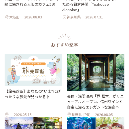
緑に癒される大阪のカフェ5選
ためる鎌倉時間「Teahouse
AlonAlne」
大阪府
2026.08.03
神奈川県
2026.07.31
おすすめ記事
【旅先診断】あなたの“いま”にぴ
長野・浅間温泉「界 松本」がリニ
ったりな旅先が見つかる♪
ューアルオープン。信州ワインと
音楽に浸るエレガントな湯宿へ
2026.05.15
長野県
[PR]
2026.08.05