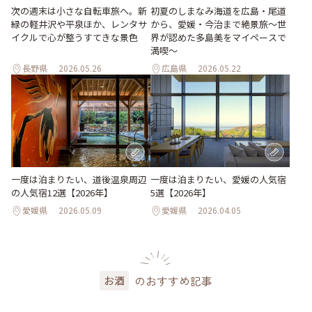
次の週末は小さな自転車旅へ。新
初夏のしまなみ海道を広島・尾道
緑の軽井沢や平泉ほか、レンタサ
から、愛媛・今治まで絶景旅〜世
イクルで心が整うすてきな景色
界が認めた多島美をマイペースで
満喫〜
長野県
2026.05.26
広島県
2026.05.22
一度は泊まりたい、道後温泉周辺
一度は泊まりたい、愛媛の人気宿
の人気宿12選【2026年】
5選【2026年】
愛媛県
2026.05.09
愛媛県
2026.04.05
のおすすめ記事
お酒