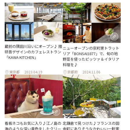
蔵前の隅田川沿いにオープン♪ 隈
ニューオープンの京町家トラット
研吾デザインのカフェレストラン
リア「BONSAI1877」で、旬の地
「KAWA KITCHEN」
野菜を使ったピッツァ＆イタリア
料理を♪
東京都
2023.04.19
京都府
2024.11.06
看板ネコもお気に入り♪江ノ島の
北鎌倉で見つけた♪フランスの田
海のような深い青色をしたクリー
舎町にありそうなかわいい一軒家