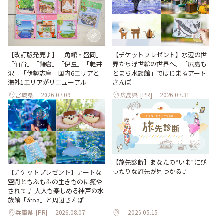
【改訂版発売♪】「角館・盛岡」
【チケットプレゼント】水辺の世
「仙台」「鎌倉」「伊豆」「軽井
界から浮世絵の世界へ。「広島も
沢」「伊勢志摩」国内6エリアと
とまち水族館」ではじまるアート
海外1エリアがリニューアル
さんぽ
宮城県
2026.07.09
広島県
[PR]
2026.07.31
【旅先診断】あなたの“いま”にぴ
ったりな旅先が見つかる♪
【チケットプレゼント】アートな
空間ともふもふの生きものに癒や
されて♪ 大人も楽しめる神戸の水
族館「átoa」と周辺さんぽ
兵庫県
[PR]
2026.08.07
2026.05.15