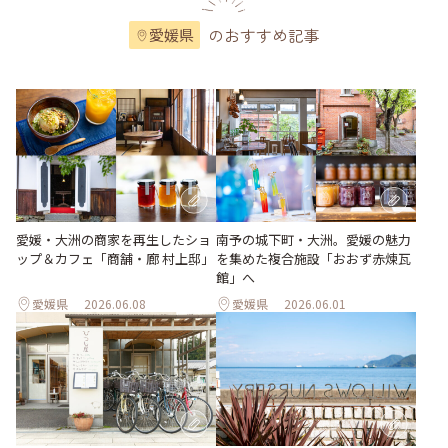
のおすすめ記事
愛媛県
愛媛・大洲の商家を再生したショ
南予の城下町・大洲。愛媛の魅力
ップ＆カフェ「商舗・廊 村上邸」
を集めた複合施設「おおず赤煉瓦
館」へ
愛媛県
2026.06.08
愛媛県
2026.06.01