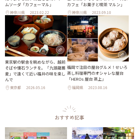
ムソーダ「カフェーマル」
カフェ「お菓子と喫茶 マルン」
神奈川県
2023.02.22
神奈川県
2023.09.10
東京駅の駅舎を眺めながら、越前
福岡で注目の屋台グルメ！せいろ
そばや懐石ランチを。「九頭龍蕎
蒸し料理専門のオシャレな屋台
麦」で遠くて近い福井の味を楽し
「HEROs 屋台 蒸上」
んで
東京都
2026.05.16
福岡県
2023.08.16
おすすめ記事