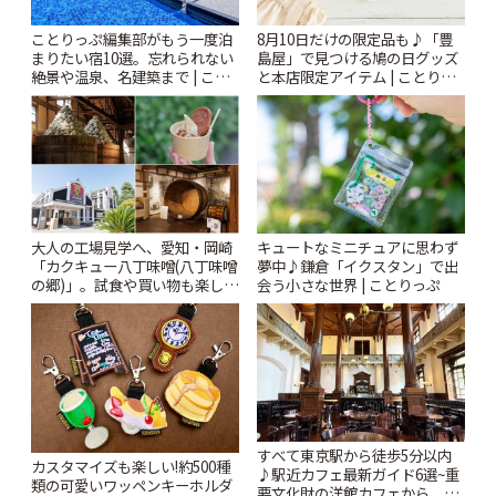
ことりっぷ編集部がもう一度泊
8月10日だけの限定品も♪「豊
まりたい宿10選。忘れられない
島屋」で見つける鳩の日グッズ
絶景や温泉、名建築まで | こと
と本店限定アイテム | ことりっ
りっぷ
ぷ
大人の工場見学へ、愛知・岡崎
キュートなミニチュアに思わず
「カクキュー八丁味噌(八丁味噌
夢中♪鎌倉「イクスタン」で出
の郷)」。試食や買い物も楽しみ
会う小さな世界 | ことりっぷ
♪ | ことりっぷ
すべて東京駅から徒歩5分以内
カスタマイズも楽しい!約500種
♪駅近カフェ最新ガイド6選~重
類の可愛いワッペンキーホルダ
要文化財の洋館カフェから、改