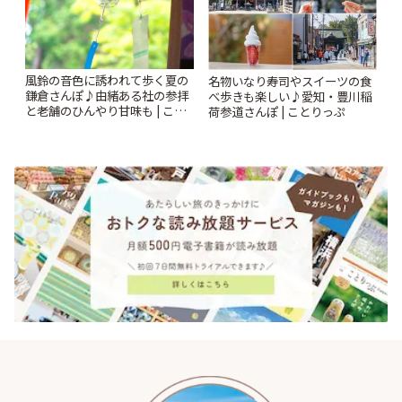
風鈴の音色に誘われて歩く夏の
名物いなり寿司やスイーツの食
鎌倉さんぽ♪由緒ある社の参拝
べ歩きも楽しい♪愛知・豊川稲
と老舗のひんやり甘味も | こと
荷参道さんぽ | ことりっぷ
りっぷ