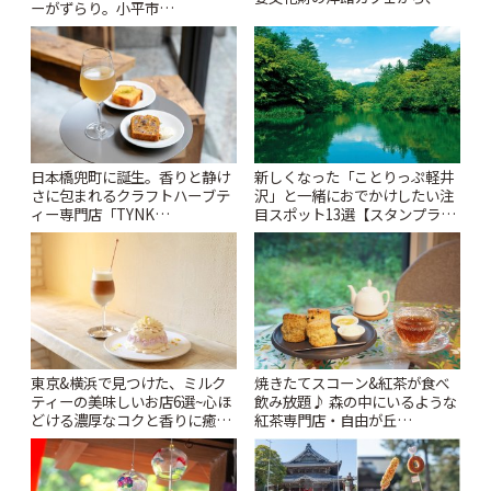
ーがずらり。小平市
札すぐのレトロ喫茶まで~ | こと
「Kimamaya T&K」 | ことりっ
りっぷ
ぷ
日本橋兜町に誕生。香りと静け
新しくなった「ことりっぷ軽井
さに包まれるクラフトハーブテ
沢」と一緒におでかけしたい注
ィー専門店「TYNK
目スポット13選【スタンプラリ
Kabutocho」 | ことりっぷ
ー開催中】 | ことりっぷ
東京&横浜で見つけた、ミルク
焼きたてスコーン&紅茶が食べ
ティーの美味しいお店6選~心ほ
飲み放題♪ 森の中にいるような
どける濃厚なコクと香りに癒や
紅茶専門店・自由が丘
されるティータイム~ | ことりっ
「YOTSUBA TEA」でのんびり
ぷ
時間 | ことりっぷ