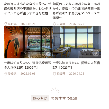
次の週末は小さな自転車旅へ。新
初夏のしまなみ海道を広島・尾道
緑の軽井沢や平泉ほか、レンタサ
から、愛媛・今治まで絶景旅〜世
イクルで心が整うすてきな景色
界が認めた多島美をマイペースで
満喫〜
長野県
2026.05.26
広島県
2026.05.22
一度は泊まりたい、道後温泉周辺
一度は泊まりたい、愛媛の人気宿
の人気宿12選【2026年】
5選【2026年】
愛媛県
2026.05.09
愛媛県
2026.04.05
のおすすめ記事
おみやげ