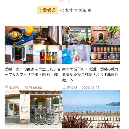
のおすすめ記事
愛媛県
愛媛・大洲の商家を再生したショ
南予の城下町・大洲。愛媛の魅力
ップ＆カフェ「商舗・廊 村上邸」
を集めた複合施設「おおず赤煉瓦
館」へ
愛媛県
2026.06.08
愛媛県
2026.06.01