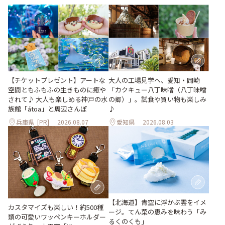
【チケットプレゼント】アートな
大人の工場見学へ、愛知・岡崎
空間ともふもふの生きものに癒や
「カクキュー八丁味噌（八丁味噌
されて♪ 大人も楽しめる神戸の水
の郷）」。試食や買い物も楽しみ
族館「átoa」と周辺さんぽ
♪
兵庫県
[PR]
2026.08.07
愛知県
2026.08.03
【北海道】青空に浮かぶ雲をイメ
カスタマイズも楽しい！約500種
ージ。てん菜の恵みを味わう「み
類の可愛いワッペンキーホルダー
るくのくも」