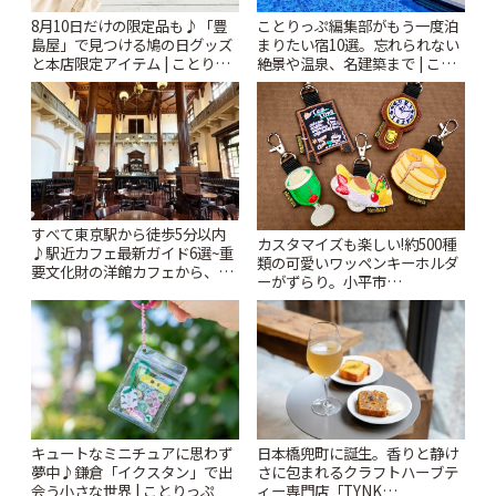
8月10日だけの限定品も♪「豊
ことりっぷ編集部がもう一度泊
島屋」で見つける鳩の日グッズ
まりたい宿10選。忘れられない
と本店限定アイテム | ことりっ
絶景や温泉、名建築まで | こと
ぷ
りっぷ
すべて東京駅から徒歩5分以内
カスタマイズも楽しい!約500種
♪駅近カフェ最新ガイド6選~重
類の可愛いワッペンキーホルダ
要文化財の洋館カフェから、改
ーがずらり。小平市
札すぐのレトロ喫茶まで~ | こと
「Kimamaya T&K」 | ことりっ
りっぷ
ぷ
キュートなミニチュアに思わず
日本橋兜町に誕生。香りと静け
夢中♪鎌倉「イクスタン」で出
さに包まれるクラフトハーブテ
会う小さな世界 | ことりっぷ
ィー専門店「TYNK