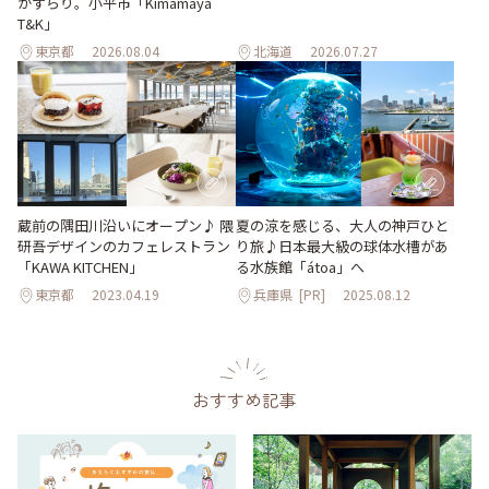
がずらり。小平市「Kimamaya
T&K」
東京都
2026.08.04
北海道
2026.07.27
蔵前の隅田川沿いにオープン♪ 隈
夏の涼を感じる、大人の神戸ひと
研吾デザインのカフェレストラン
り旅♪日本最大級の球体水槽があ
「KAWA KITCHEN」
る水族館「átoa」へ
東京都
2023.04.19
兵庫県
[PR]
2025.08.12
おすすめ記事