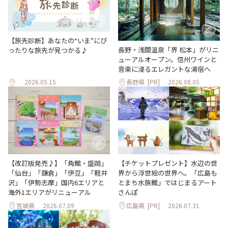
【旅先診断】あなたの“いま”にぴ
長野・浅間温泉「界 松本」がリニ
ったりな旅先が見つかる♪
ューアルオープン。信州ワインと
音楽に浸るエレガントな湯宿へ
2026.05.15
長野県
[PR]
2026.08.05
【改訂版発売♪】「角館・盛岡」
【チケットプレゼント】水辺の世
「仙台」「鎌倉」「伊豆」「軽井
界から浮世絵の世界へ。「広島も
沢」「伊勢志摩」国内6エリアと
とまち水族館」ではじまるアート
海外1エリアがリニューアル
さんぽ
宮城県
2026.07.09
広島県
[PR]
2026.07.31