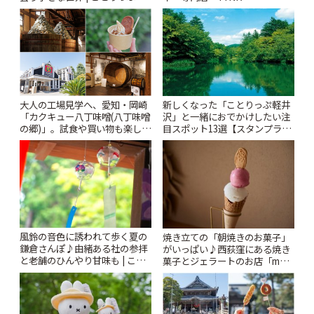
Kabutocho」 | ことりっぷ
大人の工場見学へ、愛知・岡崎
新しくなった「ことりっぷ軽井
「カクキュー八丁味噌(八丁味噌
沢」と一緒におでかけしたい注
の郷)」。試食や買い物も楽しみ
目スポット13選【スタンプラリ
♪ | ことりっぷ
ー開催中】 | ことりっぷ
風鈴の音色に誘われて歩く夏の
焼き立ての「朝焼きのお菓子」
鎌倉さんぽ♪由緒ある社の参拝
がいっぱい♪西荻窪にある焼き
と老舗のひんやり甘味も | こと
菓子とジェラートのお店「mUni
りっぷ
(ムニ)」 | ことりっぷ