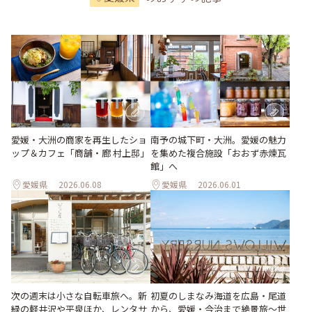
愛媛・大洲の商家を再生したショ
南予の城下町・大洲。愛媛の魅力
ップ＆カフェ「商舗・廊 村上邸」
を集めた複合施設「おおず赤煉瓦
館」へ
愛媛県
2026.06.08
愛媛県
2026.06.01
次の週末は小さな自転車旅へ。新
初夏のしまなみ海道を広島・尾道
緑の軽井沢や平泉ほか、レンタサ
から、愛媛・今治まで絶景旅〜世