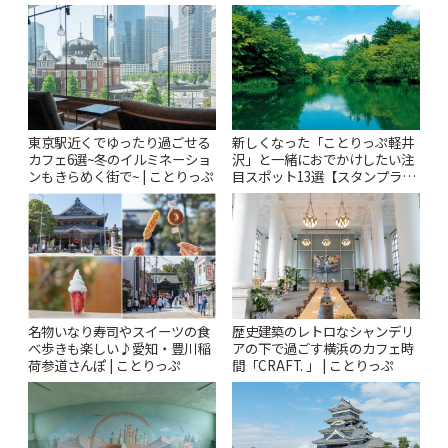
りっぷ
Kabutocho」 | ことりっぷ
東京駅近くでゆったり過ごせる
新しくなった「ことりっぷ軽井
カフェ6選~冬のイルミネーショ
沢」と一緒におでかけしたい注
ンもきらめく街で~ | ことりっぷ
目スポット13選【スタンプラリ
ー開催中】 | ことりっぷ
名物いなり寿司やスイーツの食
歴史建築のレトロなシャンデリ
べ歩きも楽しい♪愛知・豊川稲
アの下で過ごす横浜のカフェ時
荷参道さんぽ | ことりっぷ
間「CRAFT. 」 | ことりっぷ