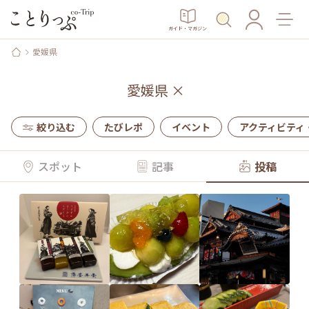
ガイド・マガジン
愛媛県
愛媛県
×
絞り込む
たびレポ
イベント
アクティビティ
スポット
記事
投稿