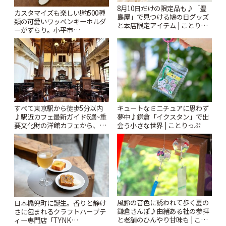
8月10日だけの限定品も♪「豊
カスタマイズも楽しい!約500種
島屋」で見つける鳩の日グッズ
類の可愛いワッペンキーホルダ
と本店限定アイテム | ことりっ
ーがずらり。小平市
ぷ
「Kimamaya T&K」 | ことりっ
ぷ
すべて東京駅から徒歩5分以内
キュートなミニチュアに思わず
♪駅近カフェ最新ガイド6選~重
夢中♪鎌倉「イクスタン」で出
要文化財の洋館カフェから、改
会う小さな世界 | ことりっぷ
札すぐのレトロ喫茶まで~ | こと
りっぷ
風鈴の音色に誘われて歩く夏の
日本橋兜町に誕生。香りと静け
鎌倉さんぽ♪由緒ある社の参拝
さに包まれるクラフトハーブテ
と老舗のひんやり甘味も | こと
ィー専門店「TYNK