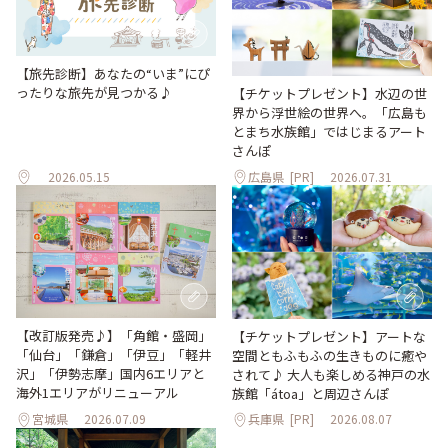
【旅先診断】あなたの“いま”にぴ
ったりな旅先が見つかる♪
【チケットプレゼント】水辺の世
界から浮世絵の世界へ。「広島も
とまち水族館」ではじまるアート
さんぽ
2026.05.15
広島県
[PR]
2026.07.31
【改訂版発売♪】「角館・盛岡」
【チケットプレゼント】アートな
「仙台」「鎌倉」「伊豆」「軽井
空間ともふもふの生きものに癒や
沢」「伊勢志摩」国内6エリアと
されて♪ 大人も楽しめる神戸の水
海外1エリアがリニューアル
族館「átoa」と周辺さんぽ
宮城県
2026.07.09
兵庫県
[PR]
2026.08.07