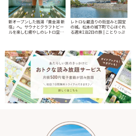
新オープンした銭湯「黄金湯 新
レトロな蔵造りの街並みと国宝
宿」へ。サウナとクラフトビー
の城。松本の城下町で心ほぐれ
ルを楽しむ癒やしのレトロ空間
る週末1泊2日の旅 | ことりっぷ
| ことりっぷ