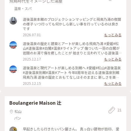
飛鳥時代をイメージした湯屋
温泉・スパ
道後温泉本館のプロジェクションマッピングと飛鳥乃湯の夜間
の様子 いつ行っても何かしら新しい事を行っているのは良き
です
2026.07.01
もっとみる
道後温泉の歴史と建築とアートが楽しめる飛鳥乃湯 #愛媛#松
山#道後温泉#白鷺#温泉#ライトアップ 傷ついた一羽の白鷺が
岩間のお湯で傷を癒したことが 始まりと云われている道後温
泉 明治建築の本館より昔、飛鳥時代からのストーリーを つな
2025.12.17
もっとみる
ぐ別館飛鳥乃湯 白鷺の物語が浴場なプロジェクションマッピ
ング 2階大広間の大きな絵図で描かれています。 飛鳥時代をイ
道後温泉と現代アートが楽しめる別館へ #愛媛#松山#道後温泉
メージした建築に本館同様、白鷺さん 夕刻のライトアップも
#道後温泉別館#温泉#アート 今年8周年を迎える道後温泉別館
きれい✨ 道後温泉は朝散歩、夕暮れ散歩、夜散歩が楽しめる
飛鳥乃湯 道後の歴史とおもてなしはそのままに 新しさを楽し
素敵な温泉街 高低差もあって色々な目線で楽しめました #muu
めました ・浴場で毎時0分〜ちょっとしたプロジェクションマ
2025.12.15
もっとみる
の道後さんぽ
ッピング ・1階、2階に伝統工芸の和紙を使ったアート作品 ・
夜は建物のライトアップもきれい お茶菓子は椿モチーフの和
菓子 かわいくて美味しかったです♪ #muuの道後さんぽ
Boulangerie Maison 辻
21
松山
パン
早起きしたら行きたいパン屋さん。 真っ白い建物が目印、 愛