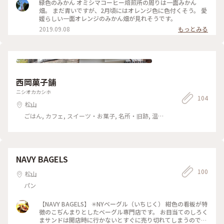
緑色のみかん オミシマコーヒー焙煎所の周りは一面みかん
畑。 まだ青いですが、2月頃にはオレンジ色に色付くそう。 愛
媛らしい一面オレンジのみかん畑が見れそうです。
2019.09.08
もっとみる
西岡菓子舗
ニシオカカシホ
104
松山
ごはん, カフェ, スイーツ・お菓子, 名所・旧跡, 温
泉・スパ, お酒, おみやげ
NAVY BAGELS
100
松山
パン
【NAVY BAGELS】 ✳︎NYベーグル（いちじく） 紺色の看板が特
徴のこぢんまりとしたベーグル専門店です。 お目当てのしろく
まサンドは開店時に行かないとすぐに売り切れてしまうので、