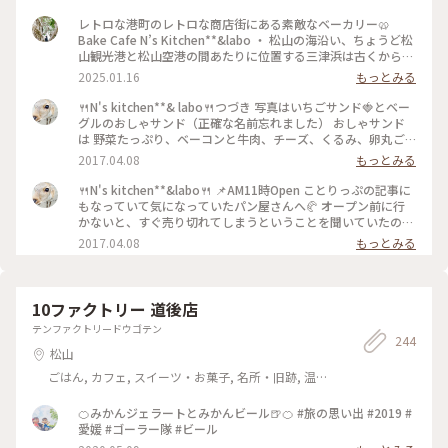
レトロな港町のレトロな商店街にある素敵なベーカリー🥨
Bake Cafe N’s Kitchen**&labo ・ 松山の海沿い、ちょうど松
山観光港と松山空港の間あたりに位置する三津浜は古くからの
港町。(個人的には三津浜と聞くと"坂の上の雲"を読んだとき
2025.01.16
もっとみる
に出てきた地名だなぁと思い出します。) 今はレトロな街並み
として若い人にも人気のようです。 松山の市街地から観光港に
🍴N's kitchen**& labo🍴つづき 写真はいちごサンド🍓とベー
戻る10kmほどの道のり🚲 三津浜を経由してここでパンを買っ
グルのおしゃサンド（正確な名前忘れました） おしゃサンド
てフェリー乗り場へ向かいました。 三津浜商店街の通り沿い
は 野菜たっぷり、ベーコンと牛肉、チーズ、くるみ、卵丸ご
にあるこちらのベーカリー。古い建物、店頭にもレトロな椅子
と１個入っています❣️ もう、ランチプレート状態でまんぷくに
2017.04.08
もっとみる
やソファが並んでいました。どこかノスタルジックで、でも新
なりました😋 いちご🍓サンドも、甘いいちごとホイップクリ
しさと調和を感じるところがとても魅力的。 店内にはおいし
ーム、メレンゲのサクサクなクッキー？が挟んであって◎ 1人
🍴N's kitchen**&labo🍴 📌AM11時Open ことりっぷの記事に
そうなパンが並んでいて、私はシンプルなプレッツェルのほ
で食べる量とは思えないくらい他にもたくさん買いました💓 #
もなっていて気になっていたパン屋さんへ🥐 オープン前に行
か、プレッツェルベーグル(明太チーズ)を購入。たまたまプレ
かおる #パン部 #わたしの街 #愛媛
かないと、すぐ売り切れてしまうということを聞いていたので
ッツェル系しか買ってないですが、いろんな種類のパンがスイ
早めに行きましたが、私の前に10人は並んでいました😮 おし
2017.04.08
もっとみる
ーツ系もセイボリー系も充実しています。 ・ プレッツェルベ
ゃれなお店で店内はカフェと雑貨も売っています❣️ 営業日確認
ーグルはフェリーに乗り込んだあと、14時過ぎですがランチと
して行くのがおすすめです。 #かおる #パン部 #わたしの街 #
していただきました。 もっちりとした生地に明太子とチー
愛媛
ズ、おいしいに決まってるやつでした！ また松山に渡ること
10ファクトリー 道後店
があればもっと三津浜周辺もお散歩したいなと思いました。 #
エヌズキッチンアンドラボ #エヌズキッチン #三津浜商店街 #
テンファクトリードウゴテン
244
三津浜 #松山 #愛媛 #パン #ベーカリー #プレッツェル
松山
ごはん, カフェ, スイーツ・お菓子, 名所・旧跡, 温
泉・スパ, お酒, おみやげ
🍊みかんジェラートとみかんビール🍺🍊 #旅の思い出 #2019 #
愛媛 #ゴーラー隊 #ビール