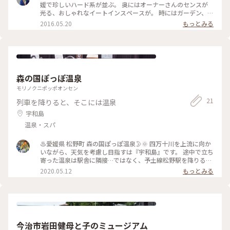
媛で珍しいハード系が並ぶ。 奥にはオーナーさんのセンスが
光る、おしゃれなイートインスペースが。 時にはガーデン、時
にはギャラリーに変わり、お客さんを飽きさせない。 #朝時間
2016.05.20
もっとみる
#愛媛 #東温市 #BoulangerieMaison辻 #パン屋巡り
森の国ぽっぽ温泉
モリノクニポッポオンセン
21
列車を降りると、そこには温泉
宇和島
温泉・スパ
♨️愛媛県 松野町 森の国ぽっぽ温泉🌛🌞 四万十川を上流に向か
いながら、天気を考慮し目指すは『宇和島』です。 途中で立ち
寄った温泉は駅舎に隣接…ではなく、予土線松野駅を降りると
駅舎に温泉がある♨森の国ぽっぽ温泉☝ 清潔感があり、良心
2020.05.12
もっとみる
的なお値段。 夜なので風景は楽しめませんでしたが、明かり
が少なく昼間なら雄大な自然が楽しめそうな気持ちの良い温泉
でした😊 貸切に近く、のびのび両足を伸ばし、夜空を見上げ
る… メチャ曇りでした🤣🤣🤣 まあ、晴れは2日しかない雨スタ
ートの旅だったので(*´罒`*)💦 🔹🔸🔹🐤🔸🔹🔸🐦🔹🔸🔹🐤
🔸🔹🔸 駅は無人で、ちょうど列車が入ってきました。 電車じ
今治市岩田健母と子のミュージアム
ゃなく、ディーゼルの列車です。 1輌です✨ めちゃくちゃ雰囲