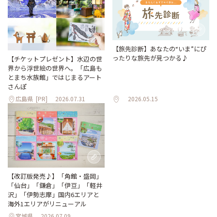
【旅先診断】あなたの“いま”にぴ
ったりな旅先が見つかる♪
【チケットプレゼント】水辺の世
界から浮世絵の世界へ。「広島も
とまち水族館」ではじまるアート
さんぽ
広島県
[PR]
2026.07.31
2026.05.15
【改訂版発売♪】「角館・盛岡」
「仙台」「鎌倉」「伊豆」「軽井
沢」「伊勢志摩」国内6エリアと
海外1エリアがリニューアル
宮城県
2026.07.09