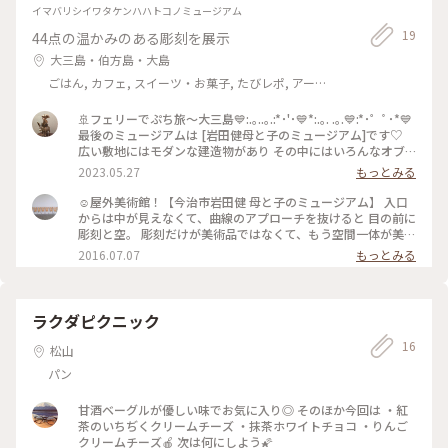
気あって「旅先なんだなぁ」と嬉しくなる瞬間♪ ホームから1
イマバリシイワタケンハハトコノミュージアム
枚ﾊﾟｼｬﾘ📷 (2019年10月23日撮影) #愛媛県 #松野町 #宇土線 #
19
44点の温かみのある彫刻を展示
松野駅 #森の国ぽっぽ温泉 #ことりっぷえひめ南予 #四国トリ
ップ2019 #旅の思い出
大三島・伯方島・大島
ごはん, カフェ, スイーツ・お菓子, たびレポ, アー
ト・カルチャー, 風景・景色, 温泉・スパ, おみやげ
🚢フェリーでぷち旅〜大三島💙:.｡..｡.:*･'･💙*:.｡. .｡.💙:*･゜ﾟ･*💙
最後のミュージアムは [岩田健母と子のミュージアム]です♡
広い敷地にはモダンな建造物があり その中にはいろんなオブ
ジェが並べてありました ＊ 彫刻家の岩田健氏の作品が展示さ
2023.05.27
もっとみる
れています 正面には旧小学校を 宿泊施設に使っている場所も
あります🏫 大三島憩いの家があります くつろげる木造のゲス
☺︎屋外美術館！【今治市岩田健 母と子のミュージアム】 入口
トハウスで 美しい景色を楽しめる施設です🛖 外観や廊下の小
からは中が見えなくて、曲線のアプローチを抜けると 目の前に
学校の雰囲気は残し 客室は洋室に改造され海のみえる展望風
彫刻と空。 彫刻だけが美術品ではなくて、もう空間一体が美術
呂を 設置しています♨️ 観光客の方たちが宿泊をしに来ておら
品という印象です。 軒下にはベンチもあるので、お好きな場所
2016.07.07
もっとみる
れます😊 穏やかな海の景色を少し眺めて移動します🚗³₃ * * #
で◎ 設計:伊東豊雄 他にせんだいメディアテークや、銀座の
大三島#私のことりっぷ旅#私の旅行記 #岩田健母と子のミュー
MIKIMOTOなど設計されています。 #島旅 #美術館 #建築
ジアム#レトロな街 #大三島憩いの家#小学校跡地 #彫刻家岩田
健
ラクダピクニック
16
松山
パン
甘酒ベーグルが優しい味でお気に入り◎ そのほか今回は ・紅
茶のいちぢくクリームチーズ ・抹茶ホワイトチョコ ・りんご
クリームチーズ🍎 次は何にしよう🌠