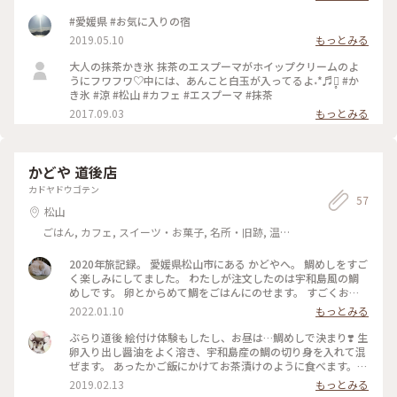
日はゆっくりしたかったので家族風呂へ 半露天風呂客室と同
じ大きさのお風呂です 足を伸ばしてゆっくり浸かれましたよ
#愛媛県 #お気に入りの宿
♨️ 館内は、蛍光灯より自然光が多く降りそそぐので デジタル
2019.05.10
もっとみる
デトックスにもちょうどいいなと感じました #四国 #愛媛 #松
山 #東道後温泉 #そらともり #温泉
大人の抹茶かき氷 抹茶のエスプーマがホイップクリームのよ
うにフワフワ♡中には、あんこと白玉が入ってるよ˖*♬೨̣̥ #か
き氷 #涼 #松山 #カフェ #エスプーマ #抹茶
2017.09.03
もっとみる
かどや 道後店
カドヤドウゴテン
57
松山
ごはん, カフェ, スイーツ・お菓子, 名所・旧跡, 温
泉・スパ, お酒, おみやげ
2020年旅記録。 愛媛県松山市にある かどやへ。 鯛めしをすご
く楽しみにしてました。 わたしが注文したのは宇和島風の鯛
めしです。 卵とからめて鯛をごはんにのせます。 すごくおい
しかったです。 ごちそうさまでした。 #愛媛県#松山市 #かど
2022.01.10
もっとみる
や#鯛めし#宇和島風 #2020年
ぶらり道後 絵付け体験もしたし、お昼は…鯛めしで決まり❣️ 生
卵入り出し醤油をよく溶き、宇和島産の鯛の切り身を入れて混
ぜます。 あったかご飯にかけてお茶漬けのように食べます。
ご飯多いよ〜と思いましたが、お代わりのご飯を入れてまたか
2019.02.13
もっとみる
けて、さらさら〜っと…美味しゅうございました😊🙏 #冬のご