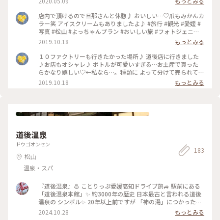
2020.05.09
もっとみる
店内で頂けるので旦那さんと休憩♪ おいしい…♡爪もみかんカ
ラー笑 アイスクリームもありましたよ♪ #旅行 #観光 #愛媛 #
写真 #松山 #よっちゃんプラン #おいしい旅 #フォトジェニッ
ク #インスタ映え #ジュース #ことりっぷ #お遍路
2019.10.18
もっとみる
１０ファクトリーも行きたかった場所♪ 道後店に行きました
♪お店もオシャレ♪ ボトルが可愛いすぎる…お土産で貰った
らかなり嬉しい♡←私なら…。種類に よって分けて売られてい
るので悩む…。 #旅行 #観光 #愛媛 #写真 #松山 #よっちゃんプ
2019.10.18
もっとみる
ラン #おいしい旅 #フォトジェニック #インスタ映え #ジュー
ス #ことりっぷ #お遍路
道後温泉
ドウゴオンセン
183
松山
温泉・スパ
『道後温泉』♨️ ことりっぷ愛媛高知ドライブ旅🚙 駅前にある
「道後温泉本館」✨ 約3000年の歴史 日本最古と言われる道後
温泉の シンボル✨ 20年以上前ですが 「神の湯」につかった思
い出が蘇ります。 中は小さな共同浴場で 湯上りには2階の広間
2024.10.28
もっとみる
でゆっくり 休憩できます😊 美しい別館「飛鳥乃温泉」も人気