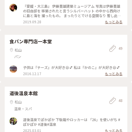
に入りの景色
ジアム もう1つは上の3つに加え全部で5箇所☝🏻 ✲大三島美術
『愛媛・大三島』 伊藤豊雄建築ミュージアム 写真は伊藤豊雄
館 ✲村上三島記念館です(о´∀`о) ルートを考えてお得にまわ
の旧自邸を 移築されたと言うシルバーハット の中から西向け
られたらいいですね♡ * #フェリー旅🚢#大三島##私のことり
に島と海を 撮ったもの。 まったりとでける空間なり 暫し此処
っぷ旅 #私の旅行記#レトロな街#お得なチケット🎟 #今治市伊
にて佇む🤗🤗🤗
2019.09.28
もっとみる
藤豊雄建築ミュージアム•*¨*•.¸¸♬︎
食パン専門店一本堂
49
松山
パン
子供は『チーズ』が大好き😆💕 私は『かのこ』が大好き😆💕
2016.12.17
もっとみる
道後温泉本館
48
松山
温泉・スパ
道後温泉でぽかぽか 下駄箱やロッカーは 「26」を使いがち #
ぽかぽか #道後#温泉
2025.03.01
もっとみる