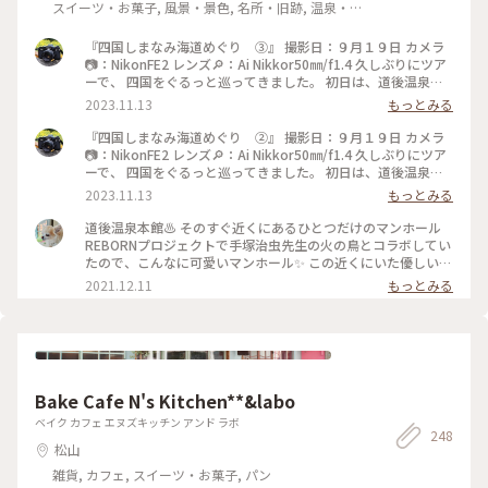
スイーツ・お菓子, 風景・景色, 名所・旧跡, 温泉・ス
パ
『四国しまなみ海道めぐり ③』 撮影日：９月１９日 カメラ
📷：NikonFE2 レンズ🔎：Ai Nikkor50㎜/f1.4 久しぶりにツア
ーで、 四国をぐるっと巡ってきました。 初日は、道後温泉に
宿泊です。 早めに到着したので、 夕飯前に散歩しました。 商
2023.11.13
もっとみる
店街を抜けて、 駅前までやってきました。 商店街のアーケー
ドもアート作品が飾られていました。 見てみたかったからく
『四国しまなみ海道めぐり ②』 撮影日：９月１９日 カメラ
り時計‼️ 可愛かったです🥰 #秋さんぽ#私のことりっぷ旅#こと
📷：NikonFE2 レンズ🔎：Ai Nikkor50㎜/f1.4 久しぶりにツア
りっぷ四国#道後温泉#からくり時計#フィルム#フィルムカメ
ーで、 四国をぐるっと巡ってきました。 初日は、道後温泉に
ラ#nikonfe2#散歩フィルム
宿泊です。 早めに到着したので、 夕飯前に散歩しました。 道
2023.11.13
もっとみる
後温泉は改装中で、 半分は幕で覆われていました。 その幕
が、アート作品になっていて、 すごく素敵でした✨✨ 夕食後、
道後温泉本館♨️ そのすぐ近くにあるひとつだけのマンホール
実際に温泉に入りましたが、 中もレトロで素敵な空間でし
REBORNプロジェクトで手塚治虫先生の火の鳥とコラボしてい
た。 温泉は、熱かったです。 飛鳥乃湯泉は、外観だけ。 中も
たので、こんなに可愛いマンホール✨ この近くにいた優しい警
素敵だとは聞いていたのですが、 次回の楽しみにとっておき
備員のおじさんに次の目的地の道を教えてもらいましたよ。 #
2021.12.11
もっとみる
ます😁 蜷川実花さんのアートが、 怪しい雰囲気で、カッコよ
私のことりっぷ #愛媛 #松山 #道後温泉 #マンホール#火の鳥
かったです👍 #秋さんぽ#私のことりっぷ旅#ことりっぷ四国#
#REBORNプロジェクト
道後温泉#飛鳥乃湯泉#フィルム#フィルムカメラ#nikonfe2#散
歩フィルム
Bake Cafe N's Kitchen**&labo
ベイク カフェ エヌズキッチン アンド ラボ
248
松山
雑貨, カフェ, スイーツ・お菓子, パン