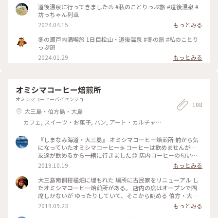
ですね。 飛鳥乃湯泉の前にも 姉妹館「椿の湯」があります。
道後温泉に行ってきました♨️ #私のことりっぷ旅 #道後温泉 #
にぎやかな商店街の中にあるので 外湯巡りとそぞろ歩きが楽
坊っちゃん列車
しめます😊 ・ ・ #クラシカルな街 #秋の彩り #ことりっぷ愛媛
2024.04.15
もっとみる
高知ドライブ旅 #瀬戸内海を渡る旅 #四国へ #レトロな街 #レ
トロ #道後温泉本館 #飛鳥乃湯泉 #椿の湯 #温泉 #道後温泉 #道
冬の瀬戸内満喫旅 1日目松山・道後温泉 #冬の旅 #私のことり
後温泉商店街 #松山 #愛媛 #愛媛県 #四国 #ことりっぷ愛媛 #ド
っぷ旅
ライブ #母娘旅
2024.01.29
もっとみる
オミシマコーヒー焙煎所
オミシマコーヒーバイセンジョ
108
大三島・伯方島・大島
カフェ, スイーツ・お菓子, パン, アート・カルチャー,
風景・景色, お酒, おみやげ
『しまなみ海道・大三島』 オミシマコーヒー焙煎所 前から気
になっていたオミシマコーヒー☕ コーヒーは飲めませんが…
友達が飲めるから一緒に行きました😊 店内コーヒーの匂い
が…☕ 豆売りもしてくれるそうです‼ おしゃれな店内で…休憩
2019.10.19
もっとみる
させてもらいました‼ 大三島といえばみかんジュースなので 注
文〜‼ みかんの酸味と甘さがあるみかんジュース🍊 この日天気
大三島南側柑橘畑に埋もれた 場所に古民家をリニューアル し
があまりよくなかったから 景色ははっきりしなかったけど 天
たオミシマコーヒー焙煎所がある。 店内の席はオープンで四
気がいい日は最高だと思います(*^^*) 珈琲はテイクアウトもで
席しかないが ゆったりしていて、そこから眺める 伯方・大島
きますよ‼️ 美味しい珈琲飲みに行ってみてください✌ #愛媛#し
大橋は心地よい。 暫しまったりと過ごせれば きっと和めるや
2019.09.23
もっとみる
まなみ海道#大三島#珈琲#おしゃれな店内#神の島#ドライブ
ろな🤗🤗🤗