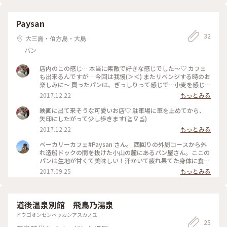
Paysan
32
大三島・伯方島・大島
パン
店内のこの感じ… 本当に素敵で好きな感じでした～♡ カフェ
も出来るんですが… 今回は我慢(＞＜) またリベンジする時のお
楽しみに～ 買ったパンは、ぎっしりって感じで…小麦を感じれ
ました～♡ ネットで拝見した時は、シュトーレンは完売にな
2017.12.22
もっとみる
ってましたが… カットのシュトーレンは販売しててラッキー
(*^^)v 今度は、暖かくなった時に来たいな～♡♡♡
映画に出て来そうな可愛いお店♡ 駐車場に車を止めてから、
矢印にしたがって少し歩きます(≧∇≦)
2017.12.22
もっとみる
ベーカリーカフェ#Paysan さん。 西回りの外周コースから外
れ造船ドックの間を抜けた小山の麓にあるパン屋さん。ここの
パンは生地が甘くて美味しい！汗かいて疲れ果てた身体に食欲
も進み、夜ご飯のためにと買ったパンをぺろりと食べてしまっ
2017.09.25
もっとみる
たくらい！🙈🥐 中のカフェもおしゃれで落ち着ける雰囲気。
風の通りも良く、ゆったりとした時間を過ごせます。お店の方
もとても優しい方でカフェラテで最後の休息。美味しいパンを
頂きいざ、来島大橋へ。 #しまなみ海道 #大島 #paysan #パン
道後温泉別館 飛鳥乃湯泉
#ベーカリー #カフェ #ひとり旅 #一眼レフ #まな旅 #自由な旅
ドウゴオンセンベッカンアスカノユ
#女子ひとり旅
25