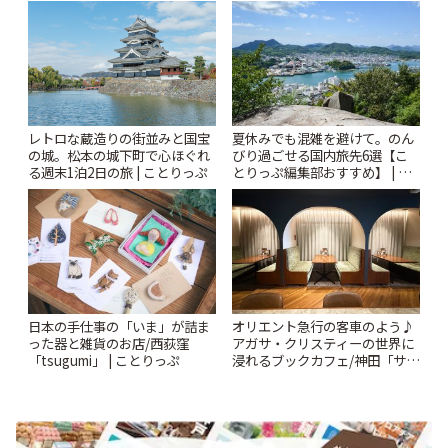
札すぐのレトロ喫茶まで~ | こと
りっぷ
レトロな蔵造りの街並みと国宝
夏休みでも混雑を避けて。のん
の城。松本の城下町で心ほぐれ
びり過ごせる国内旅先6選【こ
る週末1泊2日の旅 | ことりっぷ
とりっぷ編集部おすすめ】 | こ
とりっぷ
日本の手仕事の「いま」が詰ま
オリエント急行の客車のよう♪
った器と雑貨のお店/西荻窪
アガサ・クリスティーの世界に
「tsugumi」 | ことりっぷ
浸れるブックカフェ/神田「サロ
ンクリスティ」 | ことりっぷ