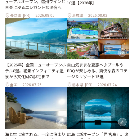
ューアルオープン。信州ワインと
10選【2026年】
音楽に浸るエレガントな湯宿へ
長野県
[PR]
2026.08.05
茨城県
2026.08.02
自由気ままな夏旅へ♪プールや
【2026年】全国ニューオープンホ
BBQが楽しめる、爽快な森のコテ
テル8選。絶景インフィニティ温
ージ＆リゾート15選
泉から文化財の邸宅まで
全国
2026.07.26
栃木県
[PR]
2026.07.24
海と空に癒される、一度は泊まり
広島に新オープン「界 宮島」。瀬