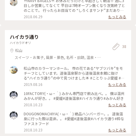
🍴NAVY BAGELS🍴 お休みだったけど早起きして朝活🌞 週に3
ネイビーベーグルズ
日しか営業してなくて 平日は7時オープン無くなり次第終了と
のことで。 行ったらお目当ての “しろくまサンド”まだありま
した💓 種類がたくさんで迷って ○いもくりかぼちゃ ○安納芋
2018.06.29
もっとみる
のごまさつ ○いちじくくるみ チョイスが…どんだけ芋好きな
んだ… と帰って思いました😂 . しろくまサンドはクリームチー
ズと バナナ キウイ パイン スイカ オレンジ などなどが挟まっ
てて 大きいので食べるの大変だけど美味しい😋💓 次は違うク
ハイカラ通り
リームチーズをサンドしてもらいに行きたいです✨✨ #わたし
ハイカラドオリ
の街 #おやつの時間 #愛媛 #松山 #ネイビーベーグルズ
38
#navyBagels
松山
スイーツ・お菓子, 風景・景色, 名所・旧跡, 温泉・ス
パ
松山市のカラーマンホール。 市の花である“ヤブツバキ”をモ
チーフとしています。道後温泉駅から道後温泉本館に抜け
る“ハイカラ通り”の中で見つけました🌟 #ことりっぷ愛媛 #松
山 #マンホール #カラーマンホール #ご当地マンホール
2019.08.16
もっとみる
10FACTORY(・ω・｀) みかん専門店で飲み比べ。。 僕は温州
みかんが好き。。 #愛媛#道後温泉#ハイカラ通り#みかん好き
2018.10.23
もっとみる
DOUGONOMACHIYA(・ω・｀) 絶品ハンバーガー。。 道後温
泉に行った際は是非。。 #愛媛#道後温泉#ハイカラ通り#粋な
ファストフード
2018.10.23
もっとみる