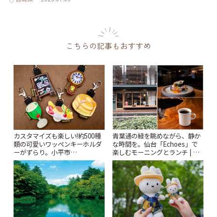
こちらの記事もおすすめ
カスタマイズも楽しい!約500種
青葉通の緑を眺めながら、静か
類の可愛いワッペンキーホルダ
な時間を。仙台「Echoes」で
ーがずらり。小平市
楽しむモーニングとランチ | こ
「Kimamaya T&K」 | ことりっ
とりっぷ
ぷ