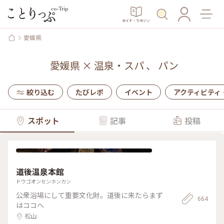
ガイド・マガジン
愛媛県
愛媛県
×
温泉・スパ
、
パン
絞り込む
たびレポ
イベント
アクティビティ
スポット
記事
投稿
道後温泉本館
ドウゴオンセンホンカン
公衆浴場にして重要文化財。道後に来たらまず
664
はココへ
松山