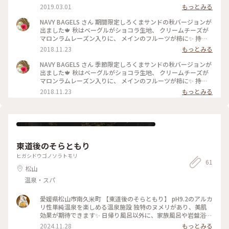
この日は購入することができませんでした。 大人気のお店の
2019.03.01
もっとみる
ため正午前にはほぼ完売状態です。 今回は黒ベーグルに無花果
が入ったものをチョイス。程良い甘さで無花果との相性がとて
NAVY BAGELS さん 期間限定しろくまサンドの秋バージョンが
も良く癖なく食べられます。店内でクリームチーズをサンドし
出ました🍁 秋はベーグルがショコラ生地、 クリームチーズが
てもらうこともできますよ。 #愛媛 #松山 #パン #ベーグル
マロンラムレーズン入りに、 メインのフルーツが柿に✨ 持っ
ている手の開き具合を見ると、大きさがわかると思います(笑)
2018.11.23
もっとみる
いつもよりちょっぴり大人の味でとっても美味しいです！ #秋
深き #わたしの街 #松山 #ベーグル
NAVY BAGELS さん 季節限定しろくまサンドの秋バージョンが
出ました🍁 秋はベーグルがショコラ生地、 クリームチーズが
マロンラムレーズン入りに、 メインのフルーツが柿に✨ 持っ
ている手の開き具合を見ると、大きさがわかると思います (笑)
2018.11.23
もっとみる
大人の味でとっても美味しいです！#秋深き #わたしの街 #松
山 #ベーグル
東道後のそらともり
ヒガシドウゴノソラトモリ
61
松山
温泉・スパ
愛媛県松山市南久米町 【東道後のそらともり】 pH9.2のアルカ
リ性単純温泉を楽しめる温泉施設 独特のヌメリがあり、美肌
効果が期待できます✨️ 日帰り風呂以外に、家族風呂や岩盤浴な
どもあり 1日中滞在でき、さらに宿泊も可能です！ * * * この
2024.11.28
もっとみる