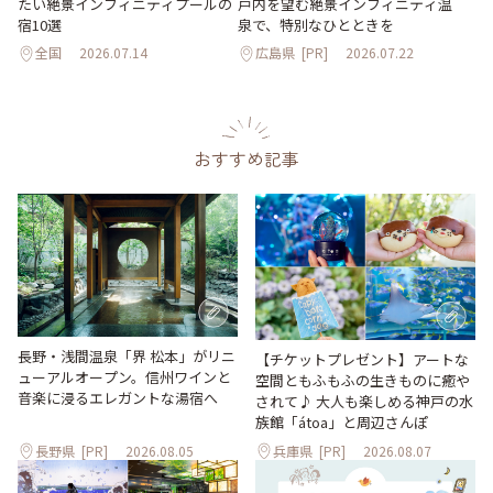
たい絶景インフィニティプールの
戸内を望む絶景インフィニティ温
宿10選
泉で、特別なひとときを
全国
2026.07.14
広島県
[PR]
2026.07.22
おすすめ記事
長野・浅間温泉「界 松本」がリニ
【チケットプレゼント】アートな
ューアルオープン。信州ワインと
空間ともふもふの生きものに癒や
音楽に浸るエレガントな湯宿へ
されて♪ 大人も楽しめる神戸の水
族館「átoa」と周辺さんぽ
長野県
[PR]
2026.08.05
兵庫県
[PR]
2026.08.07