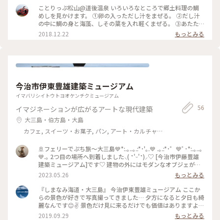
ちそう #道後温泉 #ランチ
ことりっぷ松山@道後温泉 いろいろなところで郷土料理の鯛
めしを見かけます。 ①卵の入っただし汁をまぜる。 ②だし汁
の中に鯛の身と海藻、しその葉を入れ軽くまぜる。 ③あたた
かいご飯をお茶碗に盛る。 ④ご飯の上に鯛の身、海藻などを
2018.12.22
もっとみる
のせ、だし汁を好みの量かける。 ・・美味しくいただきまし
た^^。 #愛媛#松山#道後温泉#鯛めし#かどや
今治市伊東豊雄建築ミュージアム
イマバリシイトウトヨオケンチクミュージアム
56
イマジネーションが広がるアートな現代建築
大三島・伯方島・大島
カフェ, スイーツ・お菓子, パン, アート・カルチャー,
風景・景色, お酒, おみやげ
🚢フェリーでぷち旅〜大三島💙*:.｡..｡.:*･'｡.💙 .｡.:*･゜💙ﾟ･*:.｡..｡
💙.｡ 2つ目の場所へ到着しました⸜( ˶'ᵕ'˶)⸝♡ [今治市伊藤豊雄
建築ミュージアム]です♡ 建物の外にはモダンなオブジェが並
んでいます 海のそばで眺める建造物は美しいです✨💙 館内に
2023.05.26
もっとみる
は寝転がれるくらいリラックスできる スペースがあります
(*'▽'*) 大きな窓から美しい島や海を眺めていると うとうとし
『しまなみ海道・大三島』 今治伊東豊雄ミュージアム ここか
てしまいそうです(´-ω-｀)))。。 後ろ髪引かれながら次へすす
らの景色が好きで写真撮ってきました… 夕方になると夕日も綺
みます🚗³₃ * ここでチケットのご紹介をします•*¨*•.¸¸☆ 今回
麗なんです😊✌ 景色だけ見に来るだけでも価値はありますよ
使ったのは3箇所をまわるチケット ✲ところミュージアム大三
♬♬ #今治伊東豊雄ミュージアム#しまなみ海道#大三島#お気
2019.09.29
もっとみる
島 ✼今治市伊東豊雄建築ミュージアム ✼岩田健母と子のミュー