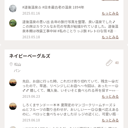
#道後溫泉♨️ #日本最古老の溫泉 1894年
2025.01.16
もっとみる
道後温泉の思い出 去年の旅行写真を整理、良い温泉でした🎵
この床はカラフルなお花の写真が絵描かれていました。道後温
泉本館は改装工事中🚧 #私のことりっぷ旅 #レトロな街 #道後
温泉 #松山市
2023.05.18
もっとみる
ネイビーベーグルズ
40
松山
パン
先日、お店に行った時、これだけ売り切れていて、残念〜😭だ
ったので、早速、リベンジしにお店へ〜今回は、あったーー😃
💕💕 嬉しくて、購入後、いそいそと食べられる所を探すー👀🌟
たぁ〜っぷりアンコと、バターが合う❣️❣️ アンコ、多すぎない
2019.06.23
もっとみる
かなー？！と食べる前に思ってたけど、ちょうどいいと思わせ
るのが、バターの塩梅なんでしょうね〜😋😋 #初夏の彩り #パ
しろくまサンドーー🌟🌟 夏限定のマンゴークリームチーズ🥭
ンが好き #わたしの街 #ベーグル #あんバターサンド💕
🧀とフルーツの取り合わせが、おいしいーー😋😋食べ応えある
のに、ペロッと食べちゃいました🤣 レジの近くに、可愛い瓶
に入ったりんごジュース発見👀💕💕これは、買ってしまう〜〜
2019.06.10
もっとみる
🍎🍹ちょうど良い濃さ&甘さのジュースでした😻 #初夏の彩り
#パンが好き #わたしの街 #行列のできる店 #ベーグル屋さん #