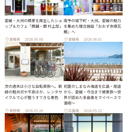
愛媛・大洲の商家を再生したショ
南予の城下町・大洲。愛媛の魅力
ップ＆カフェ「商舗・廊 村上邸」
を集めた複合施設「おおず赤煉瓦
館」へ
愛媛県
2026.06.08
愛媛県
2026.06.01
次の週末は小さな自転車旅へ。新
初夏のしまなみ海道を広島・尾道
緑の軽井沢や平泉ほか、レンタサ
から、愛媛・今治まで絶景旅〜世
イクルで心が整うすてきな景色
界が認めた多島美をマイペースで
満喫〜
長野県
2026.05.26
広島県
2026.05.22