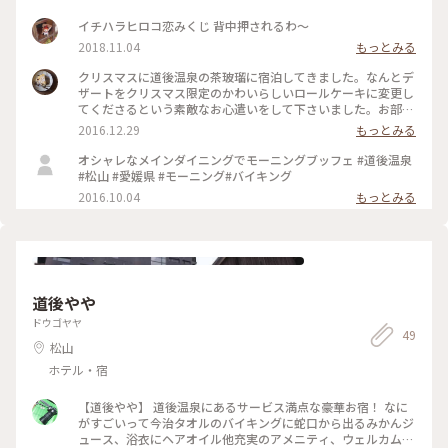
イチハラヒロコ恋みくじ 背中押されるわ〜
2018.11.04
もっとみる
クリスマスに道後温泉の茶玻瑠に宿泊してきました。なんとデ
ザートをクリスマス限定のかわいらしいロールケーキに変更し
てくださるという素敵なお心遣いをして下さいました。お部屋
もお料理も素敵で、温泉で癒される。そんな素敵な旅館でし
2016.12.29
もっとみる
た。 #泊まるを楽しむ #道後温泉 #茶玻瑠 #愛媛
オシャレなメインダイニングでモーニングブッフェ #道後温泉
#松山 #愛媛県 #モーニング#バイキング
2016.10.04
もっとみる
道後やや
ドウゴヤヤ
49
松山
ホテル・宿
【道後やや】 道後温泉にあるサービス満点な豪華お宿！ なに
がすごいって今治タオルのバイキングに蛇口から出るみかんジ
ュース、浴衣にヘアオイル他充実のアメニティ、ウェルカムド