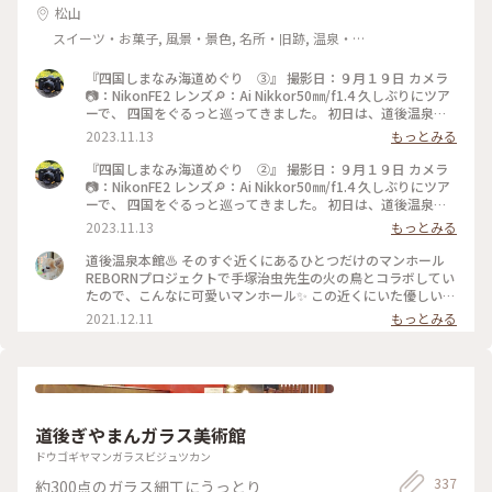
松山
スイーツ・お菓子, 風景・景色, 名所・旧跡, 温泉・ス
パ
『四国しまなみ海道めぐり ③』 撮影日：９月１９日 カメラ
📷：NikonFE2 レンズ🔎：Ai Nikkor50㎜/f1.4 久しぶりにツア
ーで、 四国をぐるっと巡ってきました。 初日は、道後温泉に
宿泊です。 早めに到着したので、 夕飯前に散歩しました。 商
2023.11.13
もっとみる
店街を抜けて、 駅前までやってきました。 商店街のアーケー
ドもアート作品が飾られていました。 見てみたかったからく
『四国しまなみ海道めぐり ②』 撮影日：９月１９日 カメラ
り時計‼️ 可愛かったです🥰 #秋さんぽ#私のことりっぷ旅#こと
📷：NikonFE2 レンズ🔎：Ai Nikkor50㎜/f1.4 久しぶりにツア
りっぷ四国#道後温泉#からくり時計#フィルム#フィルムカメ
ーで、 四国をぐるっと巡ってきました。 初日は、道後温泉に
ラ#nikonfe2#散歩フィルム
宿泊です。 早めに到着したので、 夕飯前に散歩しました。 道
2023.11.13
もっとみる
後温泉は改装中で、 半分は幕で覆われていました。 その幕
が、アート作品になっていて、 すごく素敵でした✨✨ 夕食後、
道後温泉本館♨️ そのすぐ近くにあるひとつだけのマンホール
実際に温泉に入りましたが、 中もレトロで素敵な空間でし
REBORNプロジェクトで手塚治虫先生の火の鳥とコラボしてい
た。 温泉は、熱かったです。 飛鳥乃湯泉は、外観だけ。 中も
たので、こんなに可愛いマンホール✨ この近くにいた優しい警
素敵だとは聞いていたのですが、 次回の楽しみにとっておき
備員のおじさんに次の目的地の道を教えてもらいましたよ。 #
2021.12.11
もっとみる
ます😁 蜷川実花さんのアートが、 怪しい雰囲気で、カッコよ
私のことりっぷ #愛媛 #松山 #道後温泉 #マンホール#火の鳥
かったです👍 #秋さんぽ#私のことりっぷ旅#ことりっぷ四国#
#REBORNプロジェクト
道後温泉#飛鳥乃湯泉#フィルム#フィルムカメラ#nikonfe2#散
歩フィルム
道後ぎやまんガラス美術館
ドウゴギヤマンガラスビジュツカン
337
約300点のガラス細工にうっとり