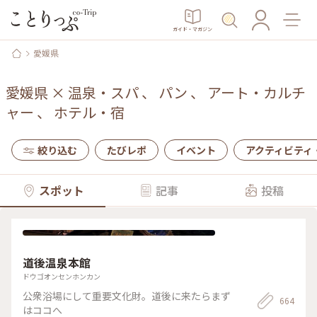
ガイド・マガジン
愛媛県
愛媛県
×
温泉・スパ
、
パン
、
アート・カルチ
ャー
、
ホテル・宿
絞り込む
たびレポ
イベント
アクティビティ
スポット
記事
投稿
道後温泉本館
ドウゴオンセンホンカン
公衆浴場にして重要文化財。道後に来たらまず
664
はココへ