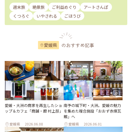
週末旅
絶景旅
ご利益めぐり
アートさんぽ
くつろぐ
いやされる
ごほうび
のおすすめ記事
愛媛県
愛媛・大洲の商家を再生したショ
南予の城下町・大洲。愛媛の魅力
ップ＆カフェ「商舗・廊 村上邸」
を集めた複合施設「おおず赤煉瓦
館」へ
愛媛県
2026.06.08
愛媛県
2026.06.01