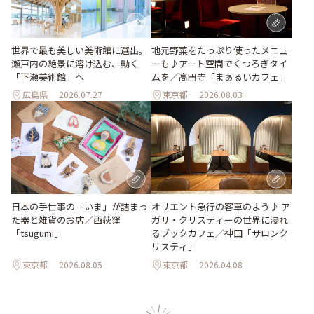
世界で最も美しい美術館に選出。
地元野菜をたっぷり使ったメニュ
瀬戸内の絶景に溶け込む、動く
ーも♪アート空間でくつろぎタイ
「下瀬美術館」へ
ムを／高円寺「まぁるいカフェ」
広島県
2026.07.27
東京都
2026.08.03
日本の手仕事の「いま」が詰まっ
オリエント急行の客車のよう♪ ア
た器と雑貨のお店／西荻窪
ガサ・クリスティーの世界に浸れ
「tsugumi」
るブックカフェ／神田「サロンク
リスティ」
東京都
2026.08.05
東京都
2026.04.08