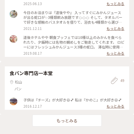
リンクと夜限定のお茶漬けバイキングが全て追加料金なし✨ お
2025.06.13
もっとみる
部屋があるフロアはエレベーターを降りてすぐに履き物を置い
て裸足orスリッパで管内を歩けるのもとても魅力！外に出る時
今日のお泊まりは『道後やや』 入ってすぐにみかんジュース
は草履利用可！ 寝室とリビングに分かれており、バスルーム
が出る蛇口が✨3種類飲み放題です🍊🍊🍊 そして、タオルバー
も綺麗でアメニティ付。 本館他有名な湯は割引があるのでホ
で好きな感触のバスタオルを借りて、浴衣も4種類から選び、
テルのフロントで入浴券を購入して、好きな今治タオルの浴衣
道後温泉に入りに行きます♨️ お部屋で気に入ったのは、トイ
2021.12.11
もっとみる
を選んで温泉街へ行けちゃいます♨️ さらにすごいのが朝食バ
レのペンダントライト💡素敵だ～✨ #私のことりっぷ #愛媛 #
イキング！みかんの食べ比べにみかんスムージー、ヨーグルト
松山 #道後温泉#道後やや#みかんジュースが出る蛇口#今治タ
道後ホテルやや 朝食ブッフェでは10種以上のみかんを食べら
にゼリーにようかんまでみかん尽くし🍊✨ サラダビュッフェも
オル
れたり、夕飯時には名物の鯛めしをご馳走してくれます。 ロビ
充実で朝からすごく健康🥒🍅 ご飯ものは和洋中あり、和食中
ーにはフレッシュみかんジュース3種の蛇口。 滞在時に使用す
心。刺身はないですがお魚の油淋鶏風やお浸しなど箸が進みす
る今治タオルが選び放題。 部屋もゆったり、スタッフの皆様
2019.08.17
もっとみる
ぎた🤤 ツイン・朝ごはんあり、早割利用で2万/人くらい。立
のホスピタリティも素晴らしい。 リピート確定です！！！ #旅
地もよく温泉街の主要エリアまでも近く駐車場もあります。ま
のひととき#夏旅2019#道後温泉#道後#温泉#道後やや#みかん
た泊まりたいです！ #愛媛ホテル #愛媛 #松山 #道後ホテル #道
#愛媛#蛇口みかん
後 #道後温泉 #みかん #蛇口からみかん #今治タオル #お茶漬け
食パン専門店一本堂
#ラウンジ充実 #朝食ビュッフェ #人気宿 #アメニティ充実
49
松山
パン
子供は『チーズ』が大好き😆💕 私は『かのこ』が大好き😆💕
2016.12.17
もっとみる
もっとみる