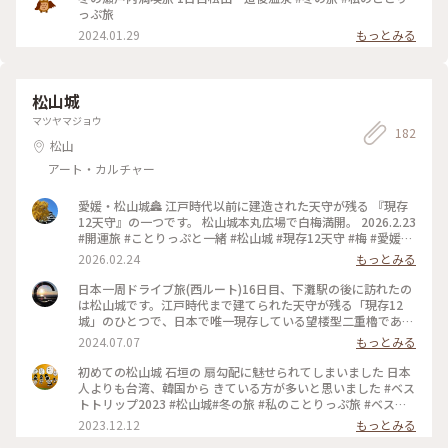
後温泉商店街 #松山 #愛媛 #愛媛県 #四国 #ことりっぷ愛媛 #ド
っぷ旅
ライブ #母娘旅
2024.01.29
もっとみる
松山城
マツヤマジョウ
182
松山
アート・カルチャー
愛媛・松山城🏯 江戸時代以前に建造された天守が残る 『現存
12天守』の一つです。 松山城本丸広場で白梅満開。 2026.2.23
#開運旅 #ことりっぷと一緒 #松山城 #現存12天守 #梅 #愛媛県
#松山市
2026.02.24
もっとみる
日本一周ドライブ旅(西ルート)16日目、下灘駅の後に訪れたの
は松山城です。江戸時代まで建てられた天守が残る「現存12
城」のひとつで、日本で唯一現存している望楼型二重櫓である
野原櫓や、「現存12天守」の城郭では松山城と彦根城しか存在
2024.07.07
もっとみる
が確認されていない「登り石垣」があり、石垣は本当に見事で
した。 登城ルートは4つあるそうですが、私は登りはリフト(片
初めての松山城 石垣の 扇勾配に魅せられてしまいました 日本
道券 270円)を利用し、下りは歩きました。 #松山城 #現存12城
人よりも台湾、韓国から きている方が多いと思いました #ベス
#日本名城 #日本一周 #日本一周ドライブ旅 #世界遺産巡り #国
トトリップ2023 #松山城#冬の旅 #私のことりっぷ旅 #ベスト
宝巡り #絶景スポット巡り
トリップ2023
2023.12.12
もっとみる