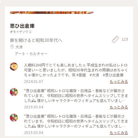
思ひ出倉庫
オモイデソウコ
119
扉を開けると昭和30年代へ
大洲
アート・カルチャー
入館料200円でとても楽しめました☺️ 平成生まれの私はレトロ
可愛い〜と思いましたが、昭和30年代生まれの両親はめちゃく
ちゃ懐かしかったようです。笑 #愛媛 #大洲 #思ひ出倉庫
2024.01.07
もっとみる
"思ひ出倉庫" 昭和レトロな雑貨・日用品・看板などが展示さ
れています。 令和初日に昭和の世界へタイムスリップしてきま
した🕰 懐かしいキャラクターのフィギュアも並んでいました
🤖😊 #愛媛 #大洲 #思ひ出倉庫 #昭和レトロ
2019.05.04
もっとみる
"思ひ出倉庫" 昭和レトロな雑貨・日用品・看板などが展示さ
れています。 令和初日に昭和の世界へタイムスリップしてきま
した🕰 懐かしいキャラクターのフィギュアも並んでいました
🤖😊 #愛媛 #大洲 #思ひ出倉庫 #昭和レトロ
2019.05.04
もっとみる