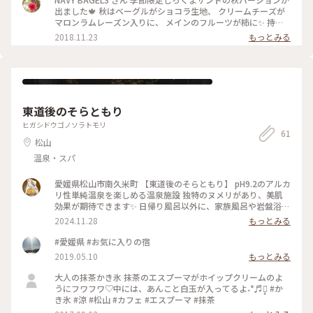
出ました🍁 秋はベーグルがショコラ生地、 クリームチーズが
マロンラムレーズン入りに、 メインのフルーツが柿に✨ 持っ
ている手の開き具合を見ると、大きさがわかると思います (笑)
2018.11.23
もっとみる
大人の味でとっても美味しいです！#秋深き #わたしの街 #松
山 #ベーグル
東道後のそらともり
ヒガシドウゴノソラトモリ
61
松山
温泉・スパ
愛媛県松山市南久米町 【東道後のそらともり】 pH9.2のアルカ
リ性単純温泉を楽しめる温泉施設 独特のヌメリがあり、美肌
効果が期待できます✨️ 日帰り風呂以外に、家族風呂や岩盤浴な
どもあり 1日中滞在でき、さらに宿泊も可能です！ * * * この
2024.11.28
もっとみる
日はゆっくりしたかったので家族風呂へ 半露天風呂客室と同
じ大きさのお風呂です 足を伸ばしてゆっくり浸かれましたよ
#愛媛県 #お気に入りの宿
♨️ 館内は、蛍光灯より自然光が多く降りそそぐので デジタル
2019.05.10
もっとみる
デトックスにもちょうどいいなと感じました #四国 #愛媛 #松
山 #東道後温泉 #そらともり #温泉
大人の抹茶かき氷 抹茶のエスプーマがホイップクリームのよ
うにフワフワ♡中には、あんこと白玉が入ってるよ˖*♬೨̣̥ #か
き氷 #涼 #松山 #カフェ #エスプーマ #抹茶