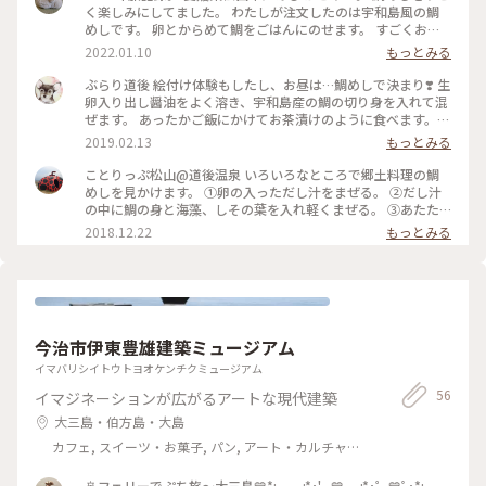
く楽しみにしてました。 わたしが注文したのは宇和島風の鯛
めしです。 卵とからめて鯛をごはんにのせます。 すごくおい
しかったです。 ごちそうさまでした。 #愛媛県#松山市 #かど
2022.01.10
もっとみる
や#鯛めし#宇和島風 #2020年
ぶらり道後 絵付け体験もしたし、お昼は…鯛めしで決まり❣️ 生
卵入り出し醤油をよく溶き、宇和島産の鯛の切り身を入れて混
ぜます。 あったかご飯にかけてお茶漬けのように食べます。
ご飯多いよ〜と思いましたが、お代わりのご飯を入れてまたか
2019.02.13
もっとみる
けて、さらさら〜っと…美味しゅうございました😊🙏 #冬のご
ちそう #道後温泉 #ランチ
ことりっぷ松山@道後温泉 いろいろなところで郷土料理の鯛
めしを見かけます。 ①卵の入っただし汁をまぜる。 ②だし汁
の中に鯛の身と海藻、しその葉を入れ軽くまぜる。 ③あたた
かいご飯をお茶碗に盛る。 ④ご飯の上に鯛の身、海藻などを
2018.12.22
もっとみる
のせ、だし汁を好みの量かける。 ・・美味しくいただきまし
た^^。 #愛媛#松山#道後温泉#鯛めし#かどや
今治市伊東豊雄建築ミュージアム
イマバリシイトウトヨオケンチクミュージアム
56
イマジネーションが広がるアートな現代建築
大三島・伯方島・大島
カフェ, スイーツ・お菓子, パン, アート・カルチャー,
風景・景色, お酒, おみやげ
🚢フェリーでぷち旅〜大三島💙*:.｡..｡.:*･'｡.💙 .｡.:*･゜💙ﾟ･*:.｡..｡