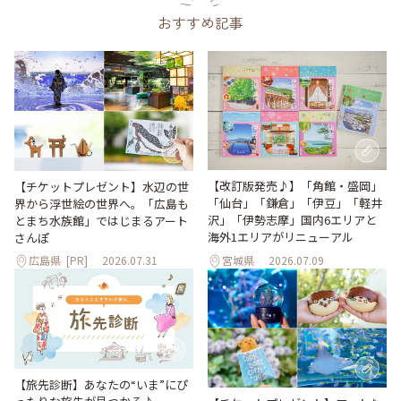
おすすめ記事
【改訂版発売♪】「角館・盛岡」
【チケットプレゼント】水辺の世
「仙台」「鎌倉」「伊豆」「軽井
界から浮世絵の世界へ。「広島も
沢」「伊勢志摩」国内6エリアと
とまち水族館」ではじまるアート
海外1エリアがリニューアル
さんぽ
広島県
[PR]
2026.07.31
宮城県
2026.07.09
【旅先診断】あなたの“いま”にぴ