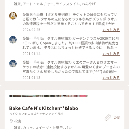
雑貨, アート・カルチャー, ライフスタイル, おみやげ
愛媛県今治市 【タオル美術館】 チケットの背景にもなってい
る所で📷´- タオルの元になるカラフルな糸がズラリ🌈 タオル
の製造過程を一部だけ見学することもできます #愛媛 #今治 #
タオル美術館
2024.02.25
もっとみる
愛媛…『今治』 タオル美術館➂ ガーデンテラスが2020年10月
3日〜 新しくopenしました。 約1000種類の多肉植物が販売さ
れています。 テラスにはちょっと休憩できるように 飲み物
も販売されてました。 たくさんの多肉植物の中から 1つ買って
2021.01.14
もっとみる
帰りました😊 多肉植物の寄せ植えめちゃくちゃやりたい😊 今
度行った時はチャレンジしてみたいです(*^^*) いろんな種類が
愛媛…『今治』 タオル美術館➁ くまのプーさんおひさまマー
あることにびっくりΣ('ω'ﾉ)ﾉ #愛媛#今治#タオル美術館#ガー
ケットの続き‼ 連続投稿すみません🙇 可愛いくまのプーさんの
デンテラス #新しくオープン#多肉植物#愛媛ことりっぷ #写真
写真たくさん 紹介したかったので載せてます(*^^*) #愛媛#今
治#タオル美術館#くまのプーさん #ディズニー#期間限定#愛媛
2021.01.13
もっとみる
ことりっぷ
Bake Cafe N's Kitchen**&labo
ベイク カフェ エヌズキッチン アンド ラボ
248
松山
雑貨, カフェ, スイーツ・お菓子, パン