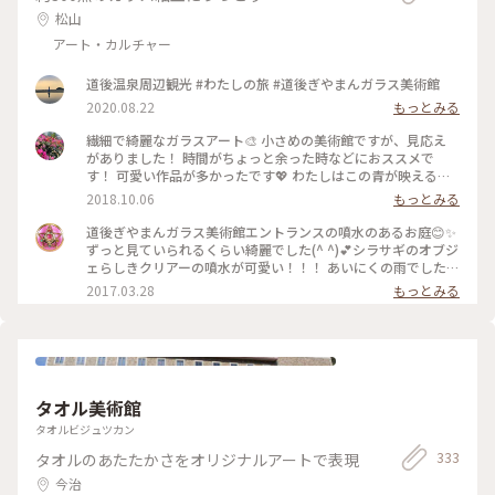
松山
アート・カルチャー
道後温泉周辺観光 #わたしの旅 #道後ぎやまんガラス美術館
2020.08.22
もっとみる
繊細で綺麗なガラスアート🎨 小さめの美術館ですが、見応え
がありました！ 時間がちょっと余った時などにおススメで
す！ 可愛い作品が多かったです💖 わたしはこの青が映えるポ
ストがお気に入りでした〜 #愛媛#道後#ぎやまんガラス美術館
2018.10.06
もっとみる
#旅とクラフト
道後ぎやまんガラス美術館エントランスの噴水のあるお庭😊✨
ずっと見ていられるくらい綺麗でした(^ ^)💕シラサギのオブジ
ェらしきクリアーの噴水が可愛い！！！ あいにくの雨でした
が綺麗な雰囲気に癒されました 併設のオシャレなカフェのテ
2017.03.28
もっとみる
ラス席はこちらのお庭を見ながらティータイムを楽しめます😋
#春の気配 #カフェ #子連れ旅 #愛媛 #松山 #道後温泉 #美術館
#オシャレな雰囲気 #ガラス
タオル美術館
タオルビジュツカン
333
タオルのあたたかさをオリジナルアートで表現
今治