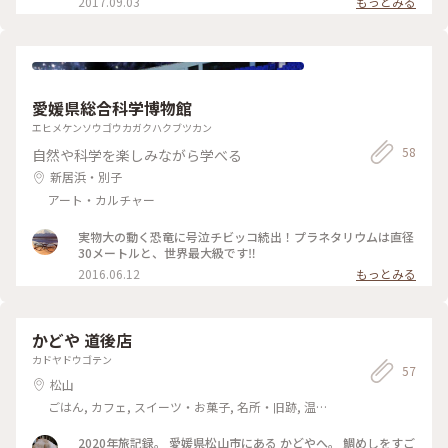
2017.09.03
もっとみる
愛媛県総合科学博物館
エヒメケンソウゴウカガクハクブツカン
58
自然や科学を楽しみながら学べる
新居浜・別子
アート・カルチャー
実物大の動く恐竜に号泣チビッコ続出！プラネタリウムは直径
30メートルと、世界最大級です‼︎
2016.06.12
もっとみる
かどや 道後店
カドヤドウゴテン
57
松山
ごはん, カフェ, スイーツ・お菓子, 名所・旧跡, 温
泉・スパ, お酒, おみやげ
2020年旅記録。 愛媛県松山市にある かどやへ。 鯛めしをすご