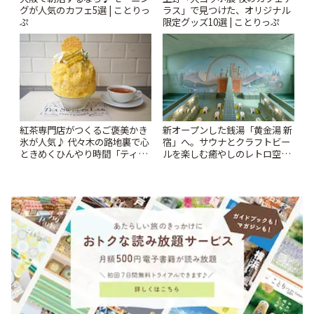
グが人気のカフェ5選 | ことりっ
ラス」で見つけた、オリジナル
ぷ
限定グッズ10選 | ことりっぷ
紅茶専門店がつくるご褒美かき
新オープンした銭湯「黄金湯 新
氷が人気♪ 代々木の路地裏で心
宿」へ。サウナとクラフトビー
ときめくひんやり時間「ティー
ルを楽しむ癒やしのレトロ空間
スイーツ ラボ コンテナート」 |
| ことりっぷ
ことりっぷ