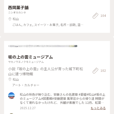
西岡菓子舗
ニシオカカシホ
104
松山
ごはん, カフェ, スイーツ・お菓子, 名所・旧跡, 温
泉・スパ, お酒, おみやげ
坂の上の雲ミュージアム
サカノウエノクモミュージアム
小説『坂の上の雲』の主人公が育った城下町松
102
山に建つ博物館
松山
アート・カルチャー
松山の秋色が映り込む、安藤さんの名建築 #愛媛#松山#坂の上
のミュージアム#図書館#安藤建築 萬翠荘からの帰り道 時間が
なくて寄れなかったけれど、 外観が素敵でした 12月、紅葉も
終盤 夕暮れと紅葉が図書館に映り込み、 きれいでした。 いつ
2025.12.27
もっとみる
か、館内も観てみたい。 #muuの松山散歩 #名建築 #建築美