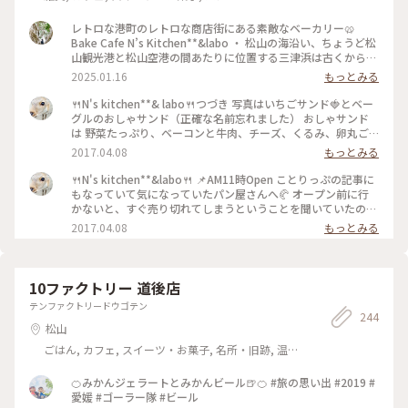
レトロな港町のレトロな商店街にある素敵なベーカリー🥨
Bake Cafe N’s Kitchen**&labo ・ 松山の海沿い、ちょうど松
山観光港と松山空港の間あたりに位置する三津浜は古くからの
港町。(個人的には三津浜と聞くと"坂の上の雲"を読んだとき
2025.01.16
もっとみる
に出てきた地名だなぁと思い出します。) 今はレトロな街並み
として若い人にも人気のようです。 松山の市街地から観光港に
🍴N's kitchen**& labo🍴つづき 写真はいちごサンド🍓とベー
戻る10kmほどの道のり🚲 三津浜を経由してここでパンを買っ
グルのおしゃサンド（正確な名前忘れました） おしゃサンド
てフェリー乗り場へ向かいました。 三津浜商店街の通り沿い
は 野菜たっぷり、ベーコンと牛肉、チーズ、くるみ、卵丸ご
にあるこちらのベーカリー。古い建物、店頭にもレトロな椅子
と１個入っています❣️ もう、ランチプレート状態でまんぷくに
2017.04.08
もっとみる
やソファが並んでいました。どこかノスタルジックで、でも新
なりました😋 いちご🍓サンドも、甘いいちごとホイップクリ
しさと調和を感じるところがとても魅力的。 店内にはおいし
ーム、メレンゲのサクサクなクッキー？が挟んであって◎ 1人
🍴N's kitchen**&labo🍴 📌AM11時Open ことりっぷの記事に
そうなパンが並んでいて、私はシンプルなプレッツェルのほ
で食べる量とは思えないくらい他にもたくさん買いました💓 #
もなっていて気になっていたパン屋さんへ🥐 オープン前に行
か、プレッツェルベーグル(明太チーズ)を購入。たまたまプレ
かおる #パン部 #わたしの街 #愛媛
かないと、すぐ売り切れてしまうということを聞いていたので
ッツェル系しか買ってないですが、いろんな種類のパンがスイ
早めに行きましたが、私の前に10人は並んでいました😮 おし
2017.04.08
もっとみる
ーツ系もセイボリー系も充実しています。 ・ プレッツェルベ
ゃれなお店で店内はカフェと雑貨も売っています❣️ 営業日確認
ーグルはフェリーに乗り込んだあと、14時過ぎですがランチと
して行くのがおすすめです。 #かおる #パン部 #わたしの街 #
していただきました。 もっちりとした生地に明太子とチー
愛媛
ズ、おいしいに決まってるやつでした！ また松山に渡ること
10ファクトリー 道後店
があればもっと三津浜周辺もお散歩したいなと思いました。 #
エヌズキッチンアンドラボ #エヌズキッチン #三津浜商店街 #
テンファクトリードウゴテン
244
三津浜 #松山 #愛媛 #パン #ベーカリー #プレッツェル
松山
ごはん, カフェ, スイーツ・お菓子, 名所・旧跡, 温
泉・スパ, お酒, おみやげ
🍊みかんジェラートとみかんビール🍺🍊 #旅の思い出 #2019 #
愛媛 #ゴーラー隊 #ビール