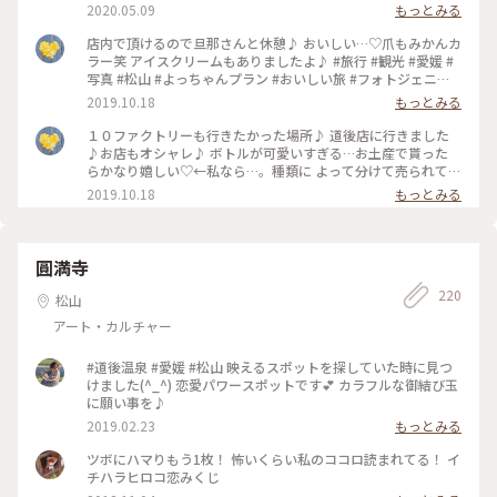
2020.05.09
もっとみる
店内で頂けるので旦那さんと休憩♪ おいしい…♡爪もみかんカ
ラー笑 アイスクリームもありましたよ♪ #旅行 #観光 #愛媛 #
写真 #松山 #よっちゃんプラン #おいしい旅 #フォトジェニッ
ク #インスタ映え #ジュース #ことりっぷ #お遍路
2019.10.18
もっとみる
１０ファクトリーも行きたかった場所♪ 道後店に行きました
♪お店もオシャレ♪ ボトルが可愛いすぎる…お土産で貰った
らかなり嬉しい♡←私なら…。種類に よって分けて売られてい
るので悩む…。 #旅行 #観光 #愛媛 #写真 #松山 #よっちゃんプ
2019.10.18
もっとみる
ラン #おいしい旅 #フォトジェニック #インスタ映え #ジュー
ス #ことりっぷ #お遍路
圓満寺
220
松山
アート・カルチャー
#道後温泉 #愛媛 #松山 映えるスポットを探していた時に見つ
けました(^_^) 恋愛パワースポットです💕 カラフルな御結び玉
に願い事を♪
2019.02.23
もっとみる
ツボにハマりもう1枚！ 怖いくらい私のココロ読まれてる！ イ
チハラヒロコ恋みくじ