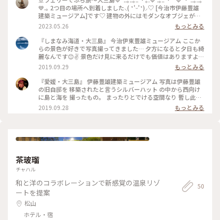
💙.｡ 2つ目の場所へ到着しました⸜( ˶'ᵕ'˶)⸝♡ [今治市伊藤豊雄
建築ミュージアム]です♡ 建物の外にはモダンなオブジェが並
んでいます 海のそばで眺める建造物は美しいです✨💙 館内に
2023.05.26
もっとみる
は寝転がれるくらいリラックスできる スペースがあります
(*'▽'*) 大きな窓から美しい島や海を眺めていると うとうとし
『しまなみ海道・大三島』 今治伊東豊雄ミュージアム ここか
てしまいそうです(´-ω-｀)))。。 後ろ髪引かれながら次へすす
らの景色が好きで写真撮ってきました… 夕方になると夕日も綺
みます🚗³₃ * ここでチケットのご紹介をします•*¨*•.¸¸☆ 今回
麗なんです😊✌ 景色だけ見に来るだけでも価値はありますよ
使ったのは3箇所をまわるチケット ✲ところミュージアム大三
♬♬ #今治伊東豊雄ミュージアム#しまなみ海道#大三島#お気
2019.09.29
もっとみる
島 ✼今治市伊東豊雄建築ミュージアム ✼岩田健母と子のミュー
に入りの景色
ジアム もう1つは上の3つに加え全部で5箇所☝🏻 ✲大三島美術
『愛媛・大三島』 伊藤豊雄建築ミュージアム 写真は伊藤豊雄
館 ✲村上三島記念館です(о´∀`о) ルートを考えてお得にまわ
の旧自邸を 移築されたと言うシルバーハット の中から西向け
られたらいいですね♡ * #フェリー旅🚢#大三島##私のことり
に島と海を 撮ったもの。 まったりとでける空間なり 暫し此処
っぷ旅 #私の旅行記#レトロな街#お得なチケット🎟 #今治市伊
にて佇む🤗🤗🤗
2019.09.28
もっとみる
藤豊雄建築ミュージアム•*¨*•.¸¸♬︎
茶玻瑠
チャハル
和と洋のコラボレーションで新感覚の温泉リゾ
50
ートを提案
松山
ホテル・宿