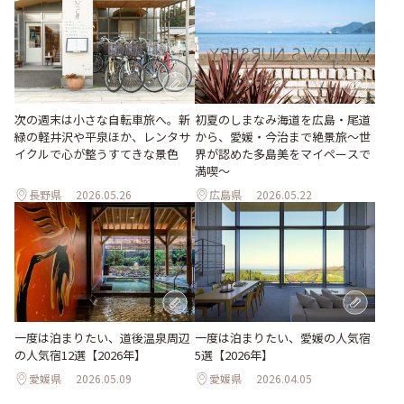
次の週末は小さな自転車旅へ。新
初夏のしまなみ海道を広島・尾道
緑の軽井沢や平泉ほか、レンタサ
から、愛媛・今治まで絶景旅〜世
イクルで心が整うすてきな景色
界が認めた多島美をマイペースで
満喫〜
長野県
2026.05.26
広島県
2026.05.22
一度は泊まりたい、道後温泉周辺
一度は泊まりたい、愛媛の人気宿
の人気宿12選【2026年】
5選【2026年】
愛媛県
2026.05.09
愛媛県
2026.04.05