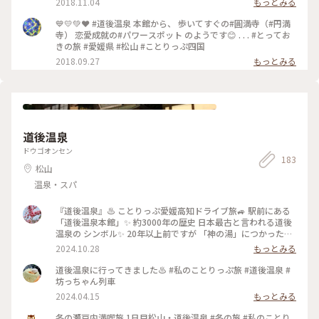
2018.11.04
もっとみる
💙💛💚❤️ #道後温泉 本館から、 歩いてすぐの#圓満寺（#円満
寺） 恋愛成就の#パワースポット のようです😊 . . . #とってお
きの旅 #愛媛県 #松山 #ことりっぷ四国
2018.09.27
もっとみる
道後温泉
ドウゴオンセン
183
松山
温泉・スパ
『道後温泉』♨️ ことりっぷ愛媛高知ドライブ旅🚙 駅前にある
「道後温泉本館」✨ 約3000年の歴史 日本最古と言われる道後
温泉の シンボル✨ 20年以上前ですが 「神の湯」につかった思
い出が蘇ります。 中は小さな共同浴場で 湯上りには2階の広間
2024.10.28
もっとみる
でゆっくり 休憩できます😊 美しい別館「飛鳥乃温泉」も人気
ですね。 飛鳥乃湯泉の前にも 姉妹館「椿の湯」があります。
道後温泉に行ってきました♨️ #私のことりっぷ旅 #道後温泉 #
にぎやかな商店街の中にあるので 外湯巡りとそぞろ歩きが楽
坊っちゃん列車
しめます😊 ・ ・ #クラシカルな街 #秋の彩り #ことりっぷ愛媛
2024.04.15
もっとみる
高知ドライブ旅 #瀬戸内海を渡る旅 #四国へ #レトロな街 #レ
トロ #道後温泉本館 #飛鳥乃湯泉 #椿の湯 #温泉 #道後温泉 #道
冬の瀬戸内満喫旅 1日目松山・道後温泉 #冬の旅 #私のことり