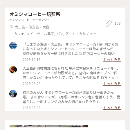
オミシマコーヒー焙煎所
オミシマコーヒーバイセンジョ
108
大三島・伯方島・大島
カフェ, スイーツ・お菓子, パン, アート・カルチャー,
風景・景色, お酒, おみやげ
『しまなみ海道・大三島』 オミシマコーヒー焙煎所 前から気
になっていたオミシマコーヒー☕ コーヒーは飲めませんが…
友達が飲めるから一緒に行きました😊 店内コーヒーの匂い
が…☕ 豆売りもしてくれるそうです‼ おしゃれな店内で…休憩
2019.10.19
もっとみる
させてもらいました‼ 大三島といえばみかんジュースなので 注
文〜‼ みかんの酸味と甘さがあるみかんジュース🍊 この日天気
大三島南側柑橘畑に埋もれた 場所に古民家をリニューアル し
があまりよくなかったから 景色ははっきりしなかったけど 天
たオミシマコーヒー焙煎所がある。 店内の席はオープンで四
気がいい日は最高だと思います(*^^*) 珈琲はテイクアウトもで
席しかないが ゆったりしていて、そこから眺める 伯方・大島
きますよ‼️ 美味しい珈琲飲みに行ってみてください✌ #愛媛#し
大橋は心地よい。 暫しまったりと過ごせれば きっと和めるや
2019.09.23
もっとみる
まなみ海道#大三島#珈琲#おしゃれな店内#神の島#ドライブ
ろな🤗🤗🤗
緑色のみかん オミシマコーヒー焙煎所の周りは一面みかん
畑。 まだ青いですが、2月頃にはオレンジ色に色付くそう。 愛
媛らしい一面オレンジのみかん畑が見れそうです。
2019.09.08
もっとみる