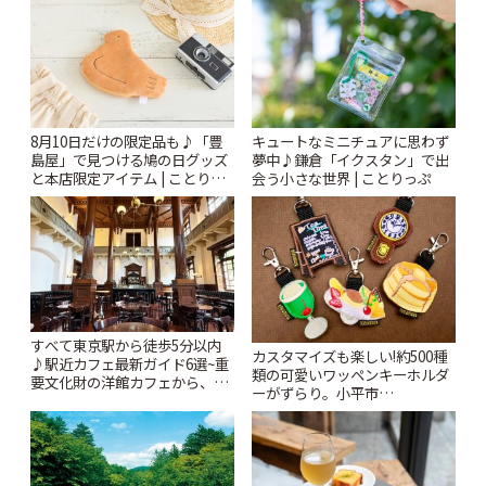
8月10日だけの限定品も♪「豊
キュートなミニチュアに思わず
島屋」で見つける鳩の日グッズ
夢中♪鎌倉「イクスタン」で出
と本店限定アイテム | ことりっ
会う小さな世界 | ことりっぷ
ぷ
すべて東京駅から徒歩5分以内
カスタマイズも楽しい!約500種
♪駅近カフェ最新ガイド6選~重
類の可愛いワッペンキーホルダ
要文化財の洋館カフェから、改
ーがずらり。小平市
札すぐのレトロ喫茶まで~ | こと
「Kimamaya T&K」 | ことりっ
りっぷ
ぷ