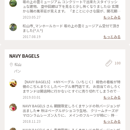
坂の上の雲ミュージアム コンクリートで出来たスタイリッシ
ュな建物。 空中回廊は下を見ると少し怖くなりました😃 玄関
から隣の萬翆荘が見えます。 「まことに小さな国が、開花期を
むかえようとしている。」司馬遼太郎の小説を詳しく知りたい
2023.05.27
もっとみる
人にお勧めの博物館でした🎵 #私のことりっぷ旅 #松山市
松山市_マンホールカード 坂の上の雲ミュージアム受付で頂き
ました(^人^)
2017.08.19
もっとみる
NAVY BAGELS
100
松山
パン
【NAVY BAGELS】 ✳︎NYベーグル（いちじく） 紺色の看板が特
徴のこぢんまりとしたベーグル専門店です。 お目当てのしろく
まサンドは開店時に行かないとすぐに売り切れてしまうので、
この日は購入することができませんでした。 大人気のお店の
2019.03.01
もっとみる
ため正午前にはほぼ完売状態です。 今回は黒ベーグルに無花果
が入ったものをチョイス。程良い甘さで無花果との相性がとて
NAVY BAGELS さん 期間限定しろくまサンドの秋バージョンが
も良く癖なく食べられます。店内でクリームチーズをサンドし
出ました🍁 秋はベーグルがショコラ生地、 クリームチーズが
てもらうこともできますよ。 #愛媛 #松山 #パン #ベーグル
マロンラムレーズン入りに、 メインのフルーツが柿に✨ 持っ
ている手の開き具合を見ると、大きさがわかると思います(笑)
2018.11.23
もっとみる
いつもよりちょっぴり大人の味でとっても美味しいです！ #秋
深き #わたしの街 #松山 #ベーグル
NAVY BAGELS さん 季節限定しろくまサンドの秋バージョンが