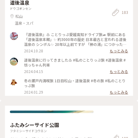
道後温泉
ドウゴオンセン
183
松山
温泉・スパ
『道後温泉』♨️ ことりっぷ愛媛高知ドライブ旅🚙 駅前にある
「道後温泉本館」✨ 約3000年の歴史 日本最古と言われる道後
温泉の シンボル✨ 20年以上前ですが 「神の湯」につかった思
い出が蘇ります。 中は小さな共同浴場で 湯上りには2階の広間
2024.10.28
もっとみる
でゆっくり 休憩できます😊 美しい別館「飛鳥乃温泉」も人気
ですね。 飛鳥乃湯泉の前にも 姉妹館「椿の湯」があります。
道後温泉に行ってきました♨️ #私のことりっぷ旅 #道後温泉 #
にぎやかな商店街の中にあるので 外湯巡りとそぞろ歩きが楽
坊っちゃん列車
しめます😊 ・ ・ #クラシカルな街 #秋の彩り #ことりっぷ愛媛
2024.04.15
もっとみる
高知ドライブ旅 #瀬戸内海を渡る旅 #四国へ #レトロな街 #レ
トロ #道後温泉本館 #飛鳥乃湯泉 #椿の湯 #温泉 #道後温泉 #道
冬の瀬戸内満喫旅 1日目松山・道後温泉 #冬の旅 #私のことり
後温泉商店街 #松山 #愛媛 #愛媛県 #四国 #ことりっぷ愛媛 #ド
っぷ旅
ライブ #母娘旅
2024.01.29
もっとみる
ふたみシーサイド公園
フタミシーサイドコウエン