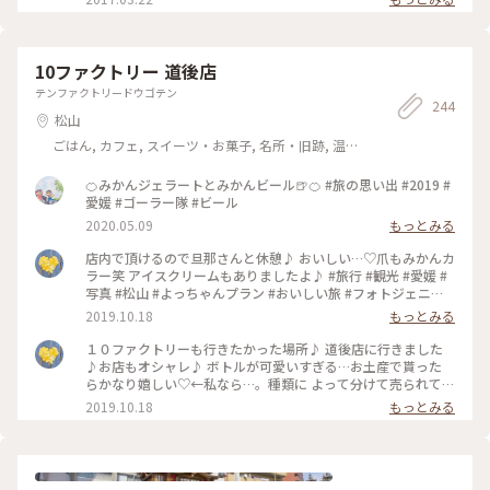
10ファクトリー 道後店
テンファクトリードウゴテン
244
松山
ごはん, カフェ, スイーツ・お菓子, 名所・旧跡, 温
泉・スパ, お酒, おみやげ
🍊みかんジェラートとみかんビール🍺🍊 #旅の思い出 #2019 #
愛媛 #ゴーラー隊 #ビール
2020.05.09
もっとみる
店内で頂けるので旦那さんと休憩♪ おいしい…♡爪もみかんカ
ラー笑 アイスクリームもありましたよ♪ #旅行 #観光 #愛媛 #
写真 #松山 #よっちゃんプラン #おいしい旅 #フォトジェニッ
ク #インスタ映え #ジュース #ことりっぷ #お遍路
2019.10.18
もっとみる
１０ファクトリーも行きたかった場所♪ 道後店に行きました
♪お店もオシャレ♪ ボトルが可愛いすぎる…お土産で貰った
らかなり嬉しい♡←私なら…。種類に よって分けて売られてい
るので悩む…。 #旅行 #観光 #愛媛 #写真 #松山 #よっちゃんプ
2019.10.18
もっとみる
ラン #おいしい旅 #フォトジェニック #インスタ映え #ジュー
ス #ことりっぷ #お遍路