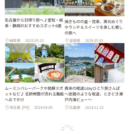
名古屋から日帰り旅へ♪愛知・岐
焼きものの里・信楽、窯元めぐり
阜・静岡のおすすめスポット6選
やランチ＆スイーツを楽しむ癒し
の旅へ
岐阜県
2025.09.23
滋賀県
2026.05.01
ムーミンバレーパークや発酵スポ
再来の尾道1dayひとり旅さんぽ
ットなど♪ 北欧時間が流れる飯能
～迷路のような坂道、ときどき瀬
へおでかけ
戸内海ビュー～
埼玉県
[PR]
2024.09.06
広島県
2024.11.23