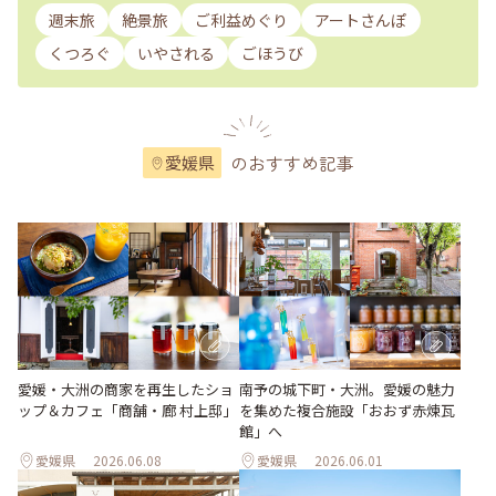
週末旅
絶景旅
ご利益めぐり
アートさんぽ
くつろぐ
いやされる
ごほうび
のおすすめ記事
愛媛県
愛媛・大洲の商家を再生したショ
南予の城下町・大洲。愛媛の魅力
ップ＆カフェ「商舗・廊 村上邸」
を集めた複合施設「おおず赤煉瓦
館」へ
愛媛県
2026.06.08
愛媛県
2026.06.01