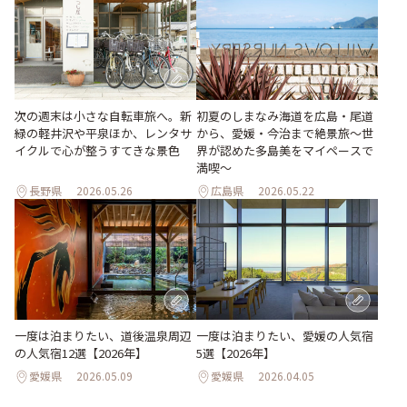
次の週末は小さな自転車旅へ。新
初夏のしまなみ海道を広島・尾道
緑の軽井沢や平泉ほか、レンタサ
から、愛媛・今治まで絶景旅〜世
イクルで心が整うすてきな景色
界が認めた多島美をマイペースで
満喫〜
長野県
2026.05.26
広島県
2026.05.22
一度は泊まりたい、道後温泉周辺
一度は泊まりたい、愛媛の人気宿
の人気宿12選【2026年】
5選【2026年】
愛媛県
2026.05.09
愛媛県
2026.04.05