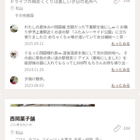
108
ドライブの締めくくりは美しい夕日の名所へ
松山
その他施設
わたしの夏休み🍉四国編 念願だった下灘駅を後にし🚙💨 お隣
り伊予上灘駅近くの道の駅 「ふたみシーサイド公園」に立ち
寄りました😊 めちゃくちゃ喉が渇いていて水分補給〜💧笑 頂
いたのは、本日のミカンジュース🍊 (ミカンの種類🍊忘れてし
2025.09.21
もっとみる
まった〜🥺) 甘いだけでなく爽やかな酸味もありサッパリ🧡 乾
いた身体に染み渡りました〜😋 道の駅は海沿いにあり、穏や
ぐるっと四国晴れ旅🚗 道後温泉を後にして次の目的地へ。 そ
かな海を眺めながら休憩出来るよう、座れる場所もたくさんあ
の前に景色の良い道の駅発見💡 アイス（栗味にしました）を
るので ドライブ中の休憩に最適です(๑･̑◡･̑๑) この旅2杯目のミ
砥部焼の器に入れてもらって1,000円 もちろんお持ち帰り出来
カンジュースでした🍊🍊😂 #ことりっぷと一緒 #ことりっぷ 愛
ます。 何種類かの中から選んで決めたのに、「これしか残って
2024.11.20
もっとみる
媛 #瀬戸内海 #伊予灘 #道の駅ふたみシーサイド公園 #伊予上
ません」と😅 でも、入れてもらったらなんと可愛い💕 海を眺
灘駅 #本日のミカンジュース
めながら美味しくいただきました😋 #愛媛 #秋の彩り #クラシ
夕焼け散歩。
カルな街 #私のことりっぷ旅
2023.08.03
もっとみる
西岡菓子舗
ニシオカカシホ
104
松山
ごはん, カフェ, スイーツ・お菓子, 名所・旧跡, 温