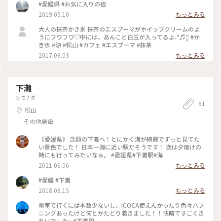
じ大きさのお風呂です 足を伸ばしてゆっくり浸かれましたよ
#愛媛県 #お気に入りの宿
♨️ 館内は、蛍光灯より自然光が多く降りそそぐので デジタル
2019.05.10
もっとみる
デトックスにもちょうどいいなと感じました #四国 #愛媛 #松
山 #東道後温泉 #そらともり #温泉
大人の抹茶かき氷 抹茶のエスプーマがホイップクリームのよ
うにフワフワ♡中には、あんこと白玉が入ってるよ˖*♬೨̣̥ #か
き氷 #涼 #松山 #カフェ #エスプーマ #抹茶
2017.09.03
もっとみる
下灘
シモナダ
61
松山
その他施設
《愛媛県》 念願の下灘へ！とにかく海が綺麗でずっと見てた
い景色でした！ 日本一海に近い駅だそうです！ 次は夕焼けの
時にも行ってみたいなぁ。 #愛媛県#下灘駅#海
2021.06.06
もっとみる
#愛媛 #下灘
2018.08.15
もっとみる
電車で行くには本数少ないし、ICOCA使えんかったり色々ハプ
ニングあったけど何とかたどり着きました！！快晴ですごくき
れいでした✨#下灘駅