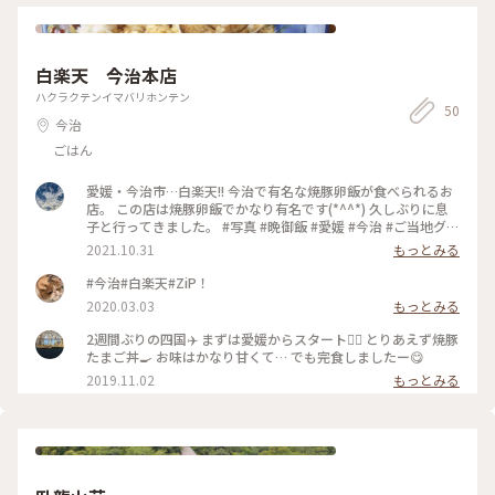
白楽天 今治本店
ハクラクテンイマバリホンテン
50
今治
ごはん
愛媛・今治市…白楽天!! 今治で有名な焼豚卵飯が食べられるお
店。 この店は焼豚卵飯でかなり有名です(*^^*) 久しぶりに息
子と行ってきました。 #写真 #晩御飯 #愛媛 #今治 #ご当地グル
メ #おすすめ
2021.10.31
もっとみる
#今治#白楽天#ZiP！
2020.03.03
もっとみる
2週間ぶりの四国✈️ まずは愛媛からスタート👉🏻 とりあえず焼豚
たまご丼🍳 お味はかなり甘くて… でも完食しましたー😋
2019.11.02
もっとみる