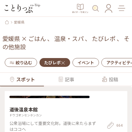
ガイド・マガジン
愛媛県
愛媛県
×
ごはん
、
温泉・スパ
、
たびレポ
、
そ
の他施設
絞り込む
たびレポ
イベント
アクティビテ
スポット
記事
投稿
道後温泉本館
ドウゴオンセンホンカン
公衆浴場にして重要文化財。道後に来たらまず
664
はココへ