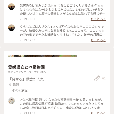
贅沢に二つとも使用して、花びらの部分にし、トップのミカン
は雄しべ雌しべ。かき氷の中はアイスとタピオカは、雪と種を
果実香るはちみつかき氷🍧 くらしとごはんリクルさん💕 もも
イメージしているそうで、とても美しく、工夫もされています
とすももを注文ー❗️ふわふわの氷の上に、シロップはハチミツ
😊♬ すももの皮がアクセントになって、とっても美味しいシ
の優しい甘さと果物の美味しさがふんだんに溢れてる感じ💗も
ロップのハーモニー💖ももとすもも、どちらも単体で美味しい
もはどこまでも甘くて、すももは甘酸っぱいー大人女子向け😉
2019.08.11
もっとみる
シロップなのだから、そりゃあ、美味しいよね〜😋😋 こない
シロップの下の氷の色が白くないケド、どうしてー？？と聞い
だ訪れて一週間も経たずに、これを食べるために、来ちゃっ
てみたところ、自家製練乳の色ということでした👀🌟ミルク感
くらしとごはんリクル❣️さん #アイスの上のハニココのクッキ
た〜💨💨 嬉しくてニマニマしながら、食べて、写真撮るあやし
があって、おいしいー😋 #旅のひととき #夏旅2019 #ひんやり
ーが、結構やみつきになるお味♬ #ハニココって、ココナッツ
いお客に。。💦 でも満足ーーー(๑>◡<๑) 発売されて急いで、
スイーツ #わたしの街 #ゴーラー隊
の花の蜜でできたお砂糖なんですね！それと、地元の丹原産の
来て良かった〜💨💕💕 椿の花をモチーフって、奥ゆかしいお店
ハチミツとはだか麦のグラノーラをトッピング！ #アイスは高
2019.02.16
もっとみる
のイメージにもピッタリ👀♬ とても良心的なお値段で、高校
知産牛乳のプレミアムアイスということ🍨 #モロッコチーズケ
生はさらに割引もあり🌟 本当に素敵なお店の方がされていま
ーキは、甘くなくて、ビックリ🧀 #クッキー生地にはスパイ
す🍀 #旅のひととき #夏旅2019 #ひんやりスイーツ #わたしの
ス！クランベリー、チョコレート、コンポート入り♬ #ドリン
街 #ゴーラー隊
クは、はちみついちごのソーダもホットも甘かったので、ちょ
うど良かった😊🍓第2弾に画像あり🤣 #くらしとごはんリクル
#愛媛 #西条 #冬のごちそう #わたしの街 #ランチのセットに付
愛媛県立とべ動物園
いてくるとは思えないクオリティ！ランチ代プラス300円で
す。。 #第3弾、これで終了です🍀 #心の贅沢💝
エヒメケンリツトベドウブツエン
61
「見せる」獣舎が人気
砥部
その他施設
📌とべ動物園 涼しくなったので動物園へ🐘 と思いましたが、
この日は最高気温27度☀️ 動物たちもちょっとぐったりしてま
した😂 1枚目は日本で初めて人工哺育に成功した しろくま
の“ピース” もうすぐ24歳だそうです🐻‍❄️💓 #私のことりっぷ旅
2023.11.11
もっとみる