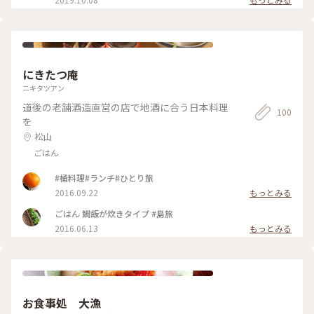
ジア系外国人の方がたくさん。 こんなところにまで！と驚き
でした😳 ことりさんのすぐ近くには、先日大阪の愛媛フェア
で買ったモンブラン「罪深き栗」のお店があります🌰 そして
ほんのちょっと歩くと、こちらも鍋焼きうどんで有名なアサヒ
さんも。 昭和感漂う路地、松山に行かれた際にはぜひ寄って
みてくださいね😊 #鍋焼きうどんことり #鍋焼きうどん #こと
り #銀天街 #松山 #愛媛
にきたつ庵
ニキタツアン
道後の老舗酒造直営の店で地酒に合う日本料理
100
を
松山
ごはん
#桶料理#ランチ#ひとり旅
2016.09.22
もっとみる
ごはん 鯛飯が炊きタイプ #島旅
2016.06.13
もっとみる
お食事処 大漁