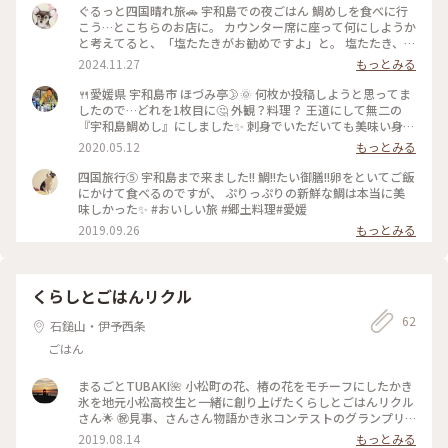
ぐるっと四国晴れ旅🚗 宇和島での夜ごはん 鯛めしを食べに行
こう…とこちらのお店に。 カウンター席に座って何にしようか
と考えてると、「塩たたきがお勧めですよ」と。 塩たたき、ま
るずし、じゃこ天、宇和島鯛めしなど、お店の方との楽しいお
2024.11.27
もっとみる
喋りと美味しいお料理を食べて満足の夜でした。 #宇和島 #愛
媛 #クラシカルな街
🍴愛媛県 宇和島市 ほづみ亭🌛🌞 何枚か投稿しようと思ってま
したので…どれを1枚目に🤔 外観？料理？ 王道にして無二の
『宇和島鯛めし』にしました✨ 刺身でいただいても美味い身の
締まった鯛の切り身にだし醤油(秘伝のタレ?)、海苔や薬味、極
2020.05.12
もっとみる
めつけは玉子〜🐣 一般的な鯛めしとは異なる、この超豪華卵
かけご飯のような郷土料理は…サイコーです😆✨ 口いっぱいに
四国旅行⑤ 宇和島まで来ました!! 鯛!!たい御膳!!卵をといてご飯
幸せが広がります💕 他は、宇和島名物『じゃこ天』 練り物で
にかけて食べるのですが、 ぷりっぷりの新鮮な鯛は本当に美
しょ？と食べてみましたが、この店のが断然美味かったです！
味しかった✨ #おいしい旅 #郷土料理#愛媛
揚がった表面の皮というか、外側の感じも味も良くって☝ 次
2019.09.26
もっとみる
は『伊予豆腐』と書いてありましたが、地元の豆腐に花かつお
を付けて揚げてあり… 豆腐の花かつお揚げがめちゃくちゃ好き
なんですよ😍 個人的に嬉しくて、嬉しくて♬.*ﾟ 他にも小ぶり
な太刀魚を竹に巻き付けてタレを塗り焼いた「太刀巻」や「フ
くらしとごはんリクル
カの湯ざらし」などなど、宇和島の“美味しい”郷土料理に満足
出来るお店です(ㅅ´∀`*) 🔹🔸🔹🐤🔸🔹🔸🐦🔹🔸🔹🐤🔸🔹🔸 2
62
石鎚山・伊予西条
年前の四国トリップで訪れて、郷土料理に最上級の感動をした
ごはん
この老舗『ほづみ亭』さんは外せない！ リピしたかったんで
す、心から✨ あー、大満足(*´︶`*) (2019年10月23日撮影) #
愛媛県 #宇和島市 #ほづみ亭 #郷土料理 #鯛めし #じゃこ天 #四
まるごとTUBAKI🌺 小松町の花、椿の花をモチーフにしたかき
国トリップ2019 #旅の思い出
氷を地元小松高校生と一緒に創り上げたくらしとごはんリクル
さん🌟 ㊗️見事、さんさん物語かき氷コンテストのグランプリ
を受賞ー🏆 以前に投稿したももとすもものかき氷シロップを
2019.08.14
もっとみる