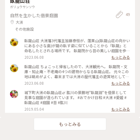
臥龍山荘
ガリュウサンソウ
49
自然を生かした借景庭園
大洲
その他施設
臥龍山荘 大洲藩3代藩主加藤泰恒が、蓬莱山(臥龍山荘の向かい
にある小さな島)が龍の臥す姿に似ていることから『臥龍』と
命名したとされる場所です。 臥龍院から苔の美しい庭園を歩い
ていくと知止庵、その奥には不老庵があります。不老庵は崖に
2023.06.08
もっとみる
せりだした懸造りになっていて、茅葺き屋根の数寄屋造り。真
下には肱川が流れていて、建物そのものを船に見立てていま
臥龍山荘 ちょこっと帰省したので、大洲観光へ。 臥龍院・文
す。 蓬莱山まで歩くと懸造りがよく見えると思うのですが、高
庫・知止庵・不老庵の4つの建物からなる臥龍山荘。 元々この
齢の父母と一緒だったので断念💧 この日は大雨の後だったの
地は眺めがよく、幕末までは大洲の歴代藩主の遊賞地として保
で川の水も濁っていましたが、鵜飼や屋形船も通る美しい川で
護されていましたがその後は放置されていました。 しかしそ
2023.06.08
もっとみる
す。 この季節の新緑や苔は絶景でしたが、秋の紅葉も見応えが
の後、貿易商河内寅次郎によって築かれ、2011年にはミシュ
あると思います☺️ #私のことりっぷ旅 #レトロな街 #わたしの
ラン・グリーンガイド・ジャポンの一つ星に輝き、その後、知
城下町大洲の臥龍山荘🌿 肱川の景勝地"臥龍淵"を借景として
旅行記 #臥龍山荘 #不老庵 #ミシュラン・グリーンガイド・ジ
止庵以外は国指定重要文化財に指定されました。 最初に見学
見事な庭園が造られています。 #おでかけ日和 #大洲 #愛媛 #
ャポン #国指定重要文化財 #河内寅次郎 #愛媛 #大洲
できる臥竜院は、茅葺き屋根の建物で茶室や能舞台になる部屋
臥龍山荘 #庭園 #苔 #肱川
があります。 花筏の透かし彫りの欄間や鳳凰の透かし彫りの花
2019.05.04
もっとみる
頭窓、内側からは四角い窓だけれど外から見ると丸窓だった
り、細部までこだわりを感じられます。庭園も素晴らしく、縁
側に座ってずっと眺めていたいです✨ #私のことりっぷ旅 #レ
もっとみる
トロな街 #わたしの旅行記 #臥龍山荘 #臥龍院 #ミシュラン・
グリーンガイド・ジャポン #国指定重要文化財 #河内寅次郎 #
愛媛 #大洲