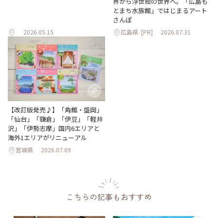
界から浮世絵の世界へ。「広島も
とまち水族館」ではじまるアート
さんぽ
2026.05.15
広島県
[PR]
2026.07.31
【改訂版発売♪】「角館・盛岡」
「仙台」「鎌倉」「伊豆」「軽井
沢」「伊勢志摩」国内6エリアと
海外1エリアがリニューアル
宮城県
2026.07.09
こちらの記事もおすすめ