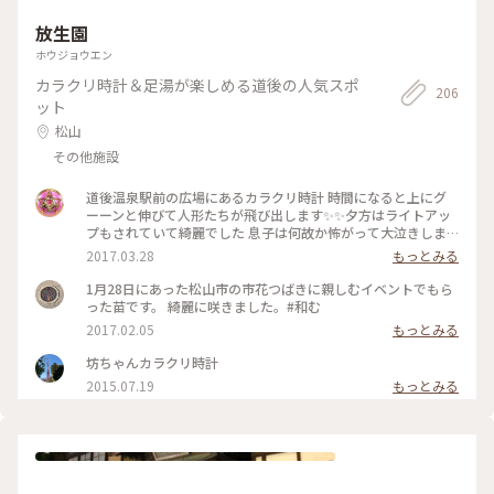
放生園
ホウジョウエン
カラクリ時計＆足湯が楽しめる道後の人気スポ
206
ット
松山
その他施設
道後温泉駅前の広場にあるカラクリ時計 時間になると上にグ
ーーンと伸びて人形たちが飛び出します✨✨夕方はライトアッ
プもされていて綺麗でした 息子は何故か怖がって大泣きしま
した（笑） #道後温泉 #レトロ #からくり時計 #愛媛 #松山 #足
2017.03.28
もっとみる
湯 #放生園
1月28日にあった松山市の市花つばきに親しむイベントでもら
った苗です。 綺麗に咲きました。#和む
2017.02.05
もっとみる
坊ちゃんカラクリ時計
2015.07.19
もっとみる