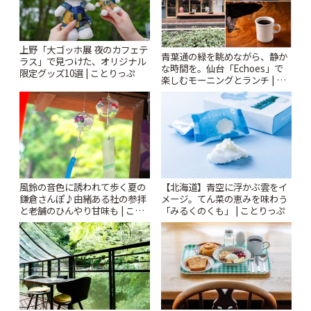
上野「大ゴッホ展 夜のカフェテ
青葉通の緑を眺めながら、静か
ラス」で見つけた、オリジナル
な時間を。仙台「Echoes」で
限定グッズ10選 | ことりっぷ
楽しむモーニングとランチ | こ
とりっぷ
風鈴の音色に誘われて歩く夏の
【北海道】青空に浮かぶ雲をイ
鎌倉さんぽ♪由緒ある社の参拝
メージ。てん菜の恵みを味わう
と老舗のひんやり甘味も | こと
「みるくのくも」 | ことりっぷ
りっぷ