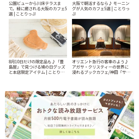
公園ビューから川床テラスま
大阪で朝活するなら♪ モーニン
で。緑に癒される大阪のカフェ5
グが人気のカフェ5選 | ことりっ
選 | ことりっぷ
ぷ
8月10日だけの限定品も♪「豊
オリエント急行の客車のよう♪
島屋」で見つける鳩の日グッズ
アガサ・クリスティーの世界に
と本店限定アイテム | ことりっ
浸れるブックカフェ/神田「サロ
ぷ
ンクリスティ」 | ことりっぷ