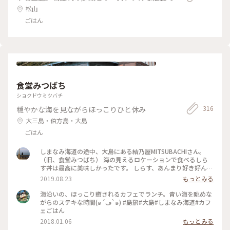
松山
ごはん
食堂みつばち
ショクドウミツバチ
316
穏やかな海を見ながらほっこりひと休み
大三島・伯方島・大島
ごはん
しまなみ海道の途中、大島にある結乃屋MITSUBACHIさん。
（旧、食堂みつばち） 海の見えるロケーションで食べるしら
す丼は最高に美味しかったです。 しらす、あんまり好き好んで
食べることはなかったのですが、今回食べて「めっちゃ美味し
2019.08.23
もっとみる
い！」と感動しました。また食べたい……… 是非いつかまた、
伺えたらと思います。 #旅のひととき #夏旅2019
海沿いの、ほっこり癒されるカフェでランチ。青い海を眺めな
がらのステキな時間(๑´ڡ`๑) #島旅#大島#しまなみ海道#カフ
ェごはん
2018.01.06
もっとみる