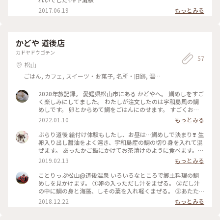
2017.06.19
もっとみる
かどや 道後店
カドヤドウゴテン
57
松山
ごはん, カフェ, スイーツ・お菓子, 名所・旧跡, 温
泉・スパ, お酒, おみやげ
2020年旅記録。 愛媛県松山市にある かどやへ。 鯛めしをすご
く楽しみにしてました。 わたしが注文したのは宇和島風の鯛
めしです。 卵とからめて鯛をごはんにのせます。 すごくおい
しかったです。 ごちそうさまでした。 #愛媛県#松山市 #かど
2022.01.10
もっとみる
や#鯛めし#宇和島風 #2020年
ぶらり道後 絵付け体験もしたし、お昼は…鯛めしで決まり❣️ 生
卵入り出し醤油をよく溶き、宇和島産の鯛の切り身を入れて混
ぜます。 あったかご飯にかけてお茶漬けのように食べます。
ご飯多いよ〜と思いましたが、お代わりのご飯を入れてまたか
2019.02.13
もっとみる
けて、さらさら〜っと…美味しゅうございました😊🙏 #冬のご
ちそう #道後温泉 #ランチ
ことりっぷ松山@道後温泉 いろいろなところで郷土料理の鯛
めしを見かけます。 ①卵の入っただし汁をまぜる。 ②だし汁
の中に鯛の身と海藻、しその葉を入れ軽くまぜる。 ③あたた
かいご飯をお茶碗に盛る。 ④ご飯の上に鯛の身、海藻などを
2018.12.22
もっとみる
のせ、だし汁を好みの量かける。 ・・美味しくいただきまし
た^^。 #愛媛#松山#道後温泉#鯛めし#かどや