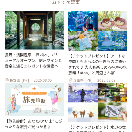
おすすめ記事
長野・浅間温泉「界 松本」がリニ
【チケットプレゼント】アートな
ューアルオープン。信州ワインと
空間ともふもふの生きものに癒や
音楽に浸るエレガントな湯宿へ
されて♪ 大人も楽しめる神戸の水
族館「átoa」と周辺さんぽ
長野県
[PR]
2026.08.05
兵庫県
[PR]
2026.08.07
【旅先診断】あなたの“いま”にぴ
ったりな旅先が見つかる♪
【チケットプレゼント】水辺の世