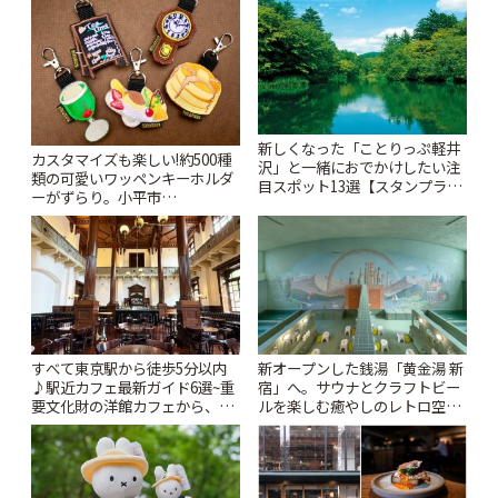
新しくなった「ことりっぷ軽井
カスタマイズも楽しい!約500種
沢」と一緒におでかけしたい注
類の可愛いワッペンキーホルダ
目スポット13選【スタンプラリ
ーがずらり。小平市
ー開催中】 | ことりっぷ
「Kimamaya T&K」 | ことりっ
ぷ
すべて東京駅から徒歩5分以内
新オープンした銭湯「黄金湯 新
♪駅近カフェ最新ガイド6選~重
宿」へ。サウナとクラフトビー
要文化財の洋館カフェから、改
ルを楽しむ癒やしのレトロ空間
札すぐのレトロ喫茶まで~ | こと
| ことりっぷ
りっぷ