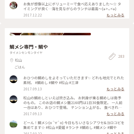
お魚が想像以上にボリューミーで食べ応えありました～☆ タ
イミングが良く…海を見ながらのランチは最高～(๑>ᴗ<๑)
2017.12.22
もっとみる
鯛メシ専門・鯛や
タイメシセンモンタイヤ
283
松山
ごはん
おひつの鯛めしをよそっていただきます✨ どれも地元でとれた
素材。 #鯛めし #鯛や #松山 #三津
2017.09.13
もっとみる
松山の鯛めしといえば炊き込み。 お刺身が乗る鯛めしは南予
のもの。 このお店の鯛メシ膳2160円は1日30食限定。 一人前
一合はあり、おひつで登場。 テンション上がる。 食べきれな
い分はおにぎりにしてお持ち帰り😋 #鯛めし #鯛や #松山 #三
2017.09.13
もっとみる
津
どーん！鯛メシ(о´∀`о) 今日もちいさなシアワセ&ヨロコビを
集めてます☆ #松山 #愛媛 #ランチ #鯛めし #鯛メシ #鯛や
2017.03.22
もっとみる