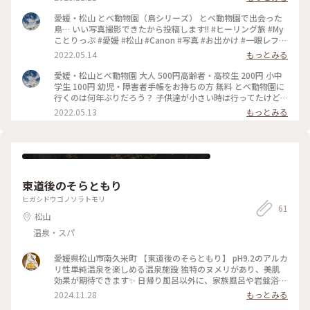
#秋さんぽ #愛媛 #砥部 #とべ動物園
愛媛・松山 とべ動物園（鳥シリーズ） とべ動物園で出会った
鳥… いい写真撮影できたから投稿します!! #ヒーリング旅 #My
ことりっぷ #愛媛 #松山 #Canon #写真 #お出かけ #一眼レフカ
メラ #鳥 #お気に入りの写真 #キリトリセカイ #カメラ
2022.05.14
もっとみる
愛媛・松山とべ動物園 大人 500円高齢者・高校生 200円 小中
学生 100円 幼児・障害者手帳をお持ちの方 無料 とべ動物園に
行くのは何年ぶりだろう？ 子供達が小さい時は行ってたけど
行く機会が減って久しぶりに行ってきました。 とべ動物園と
2022.05.13
もっとみる
いったら しろくまのピース。 22歳になってました〜!! あっ(*ﾟ
ﾛ゜*)!!ピースの写真ですが… ピースが動き回っていたから 写
真撮れなかったです残念ฅ(๑*д*๑)ฅ!! GW中に行ったから家
族、カップル多かったです (；´∀｀)しかも暑かった🔆 ̨ ̨ ₍⌯́⌓⌯̀ ₎
💧 駐車場から動物園専用のバスが出てます。 遠くに停められ
た方は利用できます。 写真5枚しか投稿できない( ；∀；) 久
東道後のそらともり
しぶりに家族でのお出かけ楽しかったです(*^^*) #ヒーリング
旅 #Myことりっぷ #写真 #愛媛 #松山 #動物園 #お出かけ #キリ
ヒガシドウゴノソラトモリ
61
トリセカイ #Canon #一眼レフカメラ #動物 #GW #カメラ
松山
温泉・スパ
愛媛県松山市南久米町 【東道後のそらともり】 pH9.2のアルカ
リ性単純温泉を楽しめる温泉施設 独特のヌメリがあり、美肌
効果が期待できます✨️ 日帰り風呂以外に、家族風呂や岩盤浴な
どもあり 1日中滞在でき、さらに宿泊も可能です！ * * * この
2024.11.28
もっとみる
日はゆっくりしたかったので家族風呂へ 半露天風呂客室と同