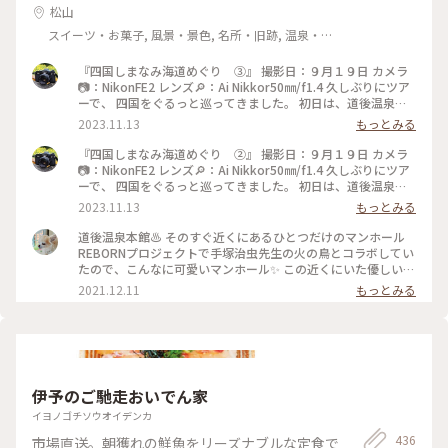
松山
スイーツ・お菓子, 風景・景色, 名所・旧跡, 温泉・ス
パ
『四国しまなみ海道めぐり ③』 撮影日：９月１９日 カメラ
📷：NikonFE2 レンズ🔎：Ai Nikkor50㎜/f1.4 久しぶりにツア
ーで、 四国をぐるっと巡ってきました。 初日は、道後温泉に
宿泊です。 早めに到着したので、 夕飯前に散歩しました。 商
2023.11.13
もっとみる
店街を抜けて、 駅前までやってきました。 商店街のアーケー
ドもアート作品が飾られていました。 見てみたかったからく
『四国しまなみ海道めぐり ②』 撮影日：９月１９日 カメラ
り時計‼️ 可愛かったです🥰 #秋さんぽ#私のことりっぷ旅#こと
📷：NikonFE2 レンズ🔎：Ai Nikkor50㎜/f1.4 久しぶりにツア
りっぷ四国#道後温泉#からくり時計#フィルム#フィルムカメ
ーで、 四国をぐるっと巡ってきました。 初日は、道後温泉に
ラ#nikonfe2#散歩フィルム
宿泊です。 早めに到着したので、 夕飯前に散歩しました。 道
2023.11.13
もっとみる
後温泉は改装中で、 半分は幕で覆われていました。 その幕
が、アート作品になっていて、 すごく素敵でした✨✨ 夕食後、
道後温泉本館♨️ そのすぐ近くにあるひとつだけのマンホール
実際に温泉に入りましたが、 中もレトロで素敵な空間でし
REBORNプロジェクトで手塚治虫先生の火の鳥とコラボしてい
た。 温泉は、熱かったです。 飛鳥乃湯泉は、外観だけ。 中も
たので、こんなに可愛いマンホール✨ この近くにいた優しい警
素敵だとは聞いていたのですが、 次回の楽しみにとっておき
備員のおじさんに次の目的地の道を教えてもらいましたよ。 #
2021.12.11
もっとみる
ます😁 蜷川実花さんのアートが、 怪しい雰囲気で、カッコよ
私のことりっぷ #愛媛 #松山 #道後温泉 #マンホール#火の鳥
かったです👍 #秋さんぽ#私のことりっぷ旅#ことりっぷ四国#
#REBORNプロジェクト
道後温泉#飛鳥乃湯泉#フィルム#フィルムカメラ#nikonfe2#散
歩フィルム
伊予のご馳走おいでん家
イヨノゴチソウオイデンカ
436
市場直送。朝獲れの鮮魚をリーズナブルな定食で