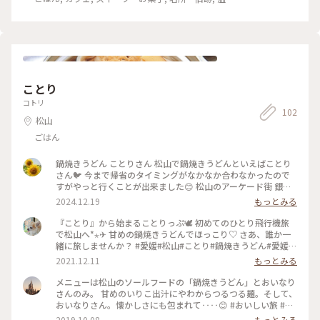
泉・スパ, お酒, おみやげ
ことり
コトリ
102
松山
ごはん
鍋焼きうどん ことりさん 松山で鍋焼きうどんといえばことり
さん🐦 今まで帰省のタイミングがなかなか合わなかったので
すがやっと行くことが出来ました😊 松山のアーケード街 銀天
街から路地に入るとお店の前に行列ができています。 外観も内
2024.12.19
もっとみる
装も、何十年経っても変わらないまま😊 メニューは鍋焼きう
どんといなり寿司だけ。 注文してうどんなどを持ってきてくれ
『ことり』から始まることりっぷ🕊 初めてのひとり飛行機旅
ると同時に机の上の容器にお代を入れます。 行く時にはお釣り
で松山へ*⋆✈ 甘めの鍋焼きうどんでほっこり♡ さあ、誰か一
が出ないようにしておいた方がよさそうです😊 アルミ鍋に入
緒に旅しませんか？ #愛媛#松山#ことり#鍋焼きうどん#愛媛県
った鍋焼きうどん、蓋を開けるといりこだしのいい香り😊 こ
民は甘めがお好き
2021.12.11
もっとみる
れぞソウルフードです💓 いなり寿司は結構大きめで、刻んだ
人参が入っていて美味しい！ テーブルに置いてある「鬼びっ
メニューは松山のソールフードの「鍋焼きうどん」とおいなり
くり七味」🌶 これ、さすが鬼という名前がついてるだけあって
さんのみ。 甘めのいりこ出汁にやわからつるつる麺。そして、
かなり辛い！ 普通の七味唐辛子のペースでかけると大変なこ
おいなりさん。懐かしさにも包まれて‥‥😊 #おいしい旅 #愛
とになるので、食べる方はお気をつけくださいね🔥 店内はア
媛の旅
2019.10.08
もっとみる