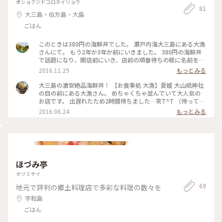
オショクジドコロタイリョウ
81
大三島・伯方島・大島
ごはん
このときは380円の海鮮丼でした。 瀬戸内海大三島にある大漁
さんにて。 もう2年か3年か前にいきました。 380円の海鮮丼
で話題になり、開店前にいき、店前の順番待ちの紙に名前をか
いて、近くを観光しながら待って。 これ以外にもいくらやう
2016.11.29
もっとみる
に、刺身、焼き魚や、小鉢もあるけど、だいたいみんなこの海
鮮丼。 最近は値上げして480円になってしまいました😢 しま
大三島の激安絶品海鮮丼！ 【お食事処 大漁】愛媛 大山祇神社
なみ渡っていかなきゃだから、橋代がかかるから滅多に行けな
の目の前にある大漁さん。 めちゃくちゃ並んでいて大人気の
い😢 またいってみたいな。 #大漁 #海鮮丼 #380円 #お得 #現
お店です。 出遅れたため2時間待ちました…笑T^T （待ってい
在値上げ480円 #ランチ #愛媛県 #今治市 #大三島 #しまなみ海
る間に大山祇神社を観光しました。とても有名で素晴らしい神
2016.06.24
もっとみる
道 #瀬戸内海 #瀬戸内海の刺身は日本一❤️
社です！） 写真はスペシャル丼なのですが、もちろん有名な
激安海鮮丼もいただきましたよ！ な、なんと480円…！！ この
写真のウニと海老がないだけです。 めちゃくちゃ安い！美味し
い！ 海鮮丼やにぎりだけでなく単品料理もずら〜〜とならん
でまたそれもお安い！ CPが驚く程よくお味も美味しい大満足
のお食事屋さんです(*^^*) #もう一度行きたい旅 #島旅 #海鮮
ほづみ亭
丼 #海鮮 #愛媛 #しまなみ海道 #大三島
ホヅミテイ
69
地元で評判の郷土料理店で多彩な料理の数々を
宇和島
ごはん