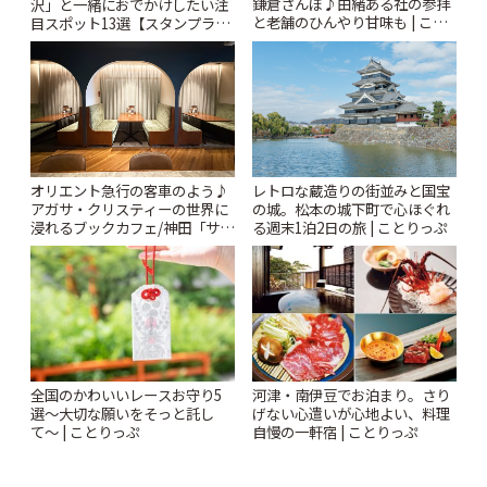
鎌倉さんぽ♪由緒ある社の参拝
沢」と一緒におでかけしたい注
と老舗のひんやり甘味も | こと
目スポット13選【スタンプラリ
りっぷ
ー開催中】 | ことりっぷ
オリエント急行の客車のよう♪
レトロな蔵造りの街並みと国宝
アガサ・クリスティーの世界に
の城。松本の城下町で心ほぐれ
浸れるブックカフェ/神田「サロ
る週末1泊2日の旅 | ことりっぷ
ンクリスティ」 | ことりっぷ
全国のかわいいレースお守り5
河津・南伊豆でお泊まり。さり
選〜大切な願いをそっと託し
げない心遣いが心地よい、料理
て〜 | ことりっぷ
自慢の一軒宿 | ことりっぷ