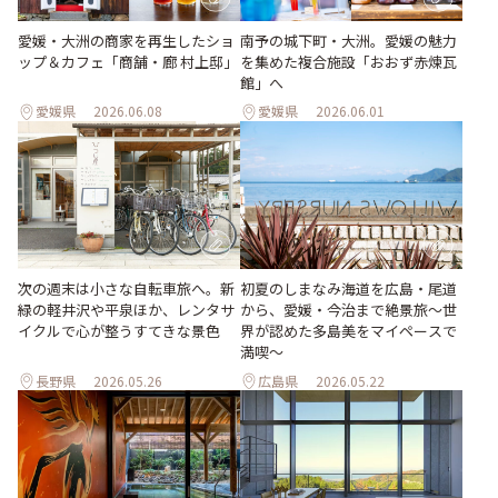
愛媛・大洲の商家を再生したショ
南予の城下町・大洲。愛媛の魅力
ップ＆カフェ「商舗・廊 村上邸」
を集めた複合施設「おおず赤煉瓦
館」へ
愛媛県
2026.06.08
愛媛県
2026.06.01
次の週末は小さな自転車旅へ。新
初夏のしまなみ海道を広島・尾道
緑の軽井沢や平泉ほか、レンタサ
から、愛媛・今治まで絶景旅〜世
イクルで心が整うすてきな景色
界が認めた多島美をマイペースで
満喫〜
長野県
2026.05.26
広島県
2026.05.22