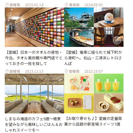
愛媛県
2025.01.14
青森県
2024.09.05
【愛媛】電車に揺られて城下町か
【愛媛】日本一のタオルの産地・
ら港町へ。松山・三津浜レトロさ
今治。タオル美術館や専門店でと
んぽ
っておきの一枚を探して
愛媛県
2023.12.13
愛媛県
2023.10.07
【お取り寄せも♪】愛媛の定番銘
しまなみ海道のカフェ9選〜絶景
菓から話題の新登場スイーツ7選
を望みながら美味しいごはん＆お
しゃれスイーツを〜