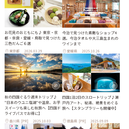
お花見のおともにも♪ 東京・京
今治で見つけた素敵なショップ4
都・奈良・愛媛・鳥取で見つけた
選。今治タオルや大三島生まれの
三色だんご６選
ワインまで
東京都
2026.03.29
愛媛県
2025.10.26
秋の四国ぐるり週末トリップ♪
四国1泊2日のスロートリップ♪瀬
"日本のウユニ塩湖"や温泉、お芋
戸内アート、秘湯、絶景をめぐる
スイーツも楽しむ秋旅へ【四国ド
旅へ【スタンプラリーも開催中】
ライブパスでお得に】
香川県
[PR]
2025.10.03
徳島県
[PR]
2025.09.09