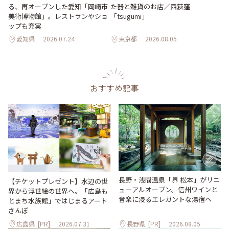
た器と雑貨のお店／西荻窪
る、再オープンした愛知「岡崎市
「tsugumi」
美術博物館」。レストランやショ
ップも充実
愛知県
2026.07.24
東京都
2026.08.05
おすすめ記事
長野・浅間温泉「界 松本」がリニ
【チケットプレゼント】水辺の世
ューアルオープン。信州ワインと
界から浮世絵の世界へ。「広島も
音楽に浸るエレガントな湯宿へ
とまち水族館」ではじまるアート
さんぽ
広島県
[PR]
2026.07.31
長野県
[PR]
2026.08.05