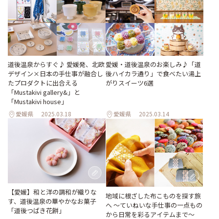
道後温泉からすぐ♪ 愛媛発、北欧
愛媛・道後温泉のお楽しみ♪「道
デザイン×日本の手仕事が融合し
後ハイカラ通り」で食べたい湯上
たプロダクトに出合える
がりスイーツ6選
「Mustakivi gallery&」と
「Mustakivi house」
愛媛県
2025.03.18
愛媛県
2025.03.14
【愛媛】和と洋の調和が織りな
地域に根ざした布こものを探す旅
す、道後温泉の華やかなお菓子
へ 〜ていねいな手仕事の一点もの
「道後つばき花餅」
から日常を彩るアイテムまで〜