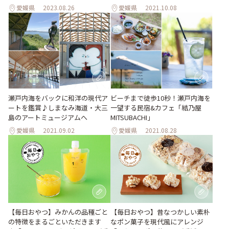
愛媛県
2023.08.26
愛媛県
2021.10.08
瀬戸内海をバックに和洋の現代ア
ビーチまで徒歩10秒！瀬戸内海を
ートを鑑賞♪しまなみ海道・大三
一望する民宿&カフェ「結乃屋
島のアートミュージアムへ
MITSUBACHI」
愛媛県
2021.09.02
愛媛県
2021.08.28
【毎日おやつ】みかんの品種ごと
【毎日おやつ】昔なつかしい素朴
の特徴をまるごといただきます
なポン菓子を現代風にアレンジ