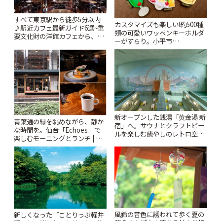
すべて東京駅から徒歩5分以内
カスタマイズも楽しい!約500種
♪駅近カフェ最新ガイド6選~重
類の可愛いワッペンキーホルダ
要文化財の洋館カフェから、改
ーがずらり。小平市
札すぐのレトロ喫茶まで~ | こと
「Kimamaya T&K」 | ことりっ
りっぷ
ぷ
新オープンした銭湯「黄金湯 新
青葉通の緑を眺めながら、静か
宿」へ。サウナとクラフトビー
な時間を。仙台「Echoes」で
ルを楽しむ癒やしのレトロ空間
楽しむモーニングとランチ | こ
| ことりっぷ
とりっぷ
風鈴の音色に誘われて歩く夏の
新しくなった「ことりっぷ軽井