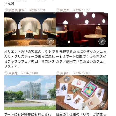
さんぽ
広島県
[PR]
2026.07.31
広島県
2026.07.27
地元野菜をたっぷり使ったメニュ
オリエント急行の客車のよう♪ ア
ーも♪アート空間でくつろぎタイ
ガサ・クリスティーの世界に浸れ
ムを／高円寺「まぁるいカフェ」
るブックカフェ／神田「サロンク
リスティ」
東京都
2026.04.08
東京都
2026.08.03
日本の手仕事の「いま」が詰まっ
アートにも建築美にも魅せられ