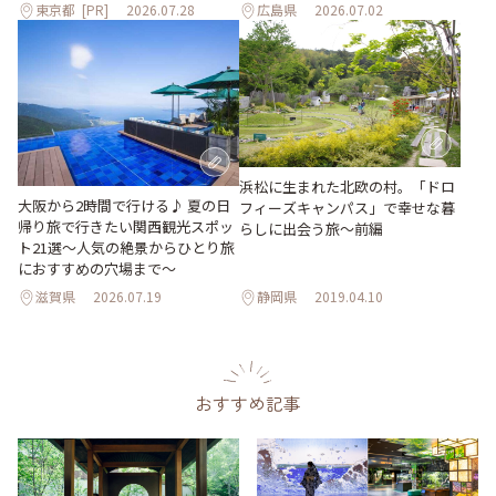
東京都
[PR]
2026.07.28
広島県
2026.07.02
浜松に生まれた北欧の村。「ドロ
大阪から2時間で行ける♪ 夏の日
フィーズキャンパス」で幸せな暮
帰り旅で行きたい関西観光スポッ
らしに出会う旅～前編
ト21選～人気の絶景からひとり旅
におすすめの穴場まで～
滋賀県
2026.07.19
静岡県
2019.04.10
おすすめ記事