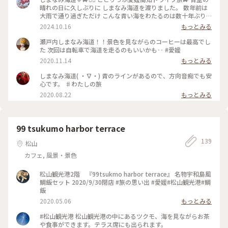
晴れの日に久しぶりに しまなみ海道を渡りました。 数年前は
大雨で通り過ぎただけ こんな青い海をわたるのは数十年ぶり
しまなみができた頃 家族で渡って以来です🥰 娘と岡山で合流
2024.10.16
もっとみる
して 長いドライブのスタートです🚙 尾道から向島へ 向島から
因島大橋①を渡って行きます 青い海に小島が点在する 美しい
瀬戸内しまなみ海道！！景色を見ながらのコーヒーは最高でし
瀬戸内海の景色をながめて 生口橋②を渡ります。 小さな橋は
た 次回は自転車で海道を走るのもいいかも‥ #愛媛
高さも低く 海のすぐ上を走る感じです。 生口島から見える
2020.11.14
もっとみる
多々羅大橋③も なんて美しい✨😍 橋が低くて美しい吊り橋の
かかる しまなみ海道は サイクリストの聖地💙 車と並走してた
しまなみ海道( ・∇・) 青のラインがあるので、方向音痴でも安
くさんの サイクリストが風を切って 気持よさそうに走って行
心です。 ♯わたしの旅
きます🚴‍♀️✨ 目指すスポットは多々羅大橋を 降りてすぐです🥰
2020.08.22
もっとみる
・ ・ #クラシカルな街 #秋の彩り #ことりっぷ愛媛高知ドライ
ブ旅 #瀬戸内海を渡る旅 #四国へ #しまなみ海道 #因島大橋 #生
口橋 #多々羅大橋 #瀬戸内 #瀬戸内海 #海 #島 #橋 #海の見える
町 #ドライブ #母娘旅 #ことりっぷ愛媛 #四国 #大三島 #今治 #
99 tsukumo harbor terrace
愛媛 #愛媛県
139
松山
カフェ, 風景・景色
松山観光港2階 『99tsukmo harbor terrace』 名物宇和島風
鯛飯セット 2020/9/30閉店 #旅の思い出 #愛媛#松山観光港#鯛
飯
2020.05.06
もっとみる
#松山観光港 松山観光港の中にあるツクモ、海を見ながらお茶
や食事ができます。テラス席にも出られます。