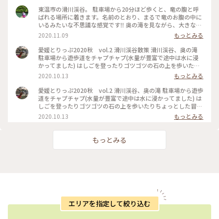
東温市の滑川渓谷。 駐車場から20分ほど歩くと、竜の腹と呼
ばれる場所に着きます。名前のとおり、まるで竜のお腹の中に
いるみたいな不思議な感覚です‼️ 奥の滝を見ながら、大きな栗
のマフィンで一休み。
2020.11.09
もっとみる
愛媛とりっぷ2020秋 vol.2 滑川渓谷散策 滑川渓谷、奥の滝
駐車場から遊歩道をチャプチャプ(水量が豊富で途中は水に浸
かってました) はしごを登ったりゴツゴツの石の上を歩いたり
ちょっとした冒険。 周りは大きな岩？かべ？ あらためて、自
2020.10.13
もっとみる
然の中のちっぽけな自分を認識。鬱蒼と茂った樹々の向こうに
は青空が広がってました。 ホントに不思議な空間。ホントに
愛媛とりっぷ2020秋 vol.2 滑川渓谷、奥の滝 駐車場から遊歩
素敵な場所でした #わたしの旅 #愛媛ドライブ #四国ドライ
道をチャプチャプ(水量が豊富で途中は水に浸かってました) は
ブ #四国滝 #四国渓谷 #滑川渓谷 #奥の滝
しごを登ったりゴツゴツの石の上を歩いたりちょっとした冒
険。 周りは大きな岩？かべ？ あらためて、自然の中のちっぽ
2020.10.13
もっとみる
けな自分を認識。鬱蒼と茂った樹々の向こうには青空が広がっ
てました。 ホントに不思議な空間。ホントに素敵な場所でし
た #わたしの旅 #愛媛ドライブ #四国滝 #四国渓谷 #滑川
もっとみる
渓谷 #奥の滝
エリアを指定して絞り込む