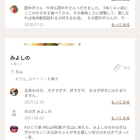
通の練乳トッピングしたら、お店の人に初めてのパターンだと
笑われました。 が、田中戸練乳を味わい尽くした後半に、普
田中戸さん . 今年も田中戸さんへ行きました。 3年くらい前に
通の練乳をかけると、田中戸練乳の味わいや特異さがより際立
ここのかき氷を食べてから、その美味しさに感動して、夏にな
ち、練乳トッピング万歳でした。 このかき氷食べに、また飛
れば毎年数回訪れる大好きなお店。 . その田中戸さんが、今回
行機乗って来るのもアリだと思うレベル。 #田中戸#島のモノ
のことりっぷマガジンの表紙に♡ なんだか私まで嬉しくて、表
2020.07.01
もっとみる
喫茶田中戸#練乳好き#松山市#古い町並み#レトロ#昭和レトロ
紙を見ていたらまた食べたくなって行ってきました♪ . 私が頂
な商店街#三津浜#三津#愛媛で食べたよ#愛媛#Ayuのおやつ
いたのは、甘夏のかき氷。 甘夏の爽やかな甘みと苦みが感じ
られて、夏にぴったりの味。 素材の味が最大限活かされてい
て、期待を超える美味しさ✨ . 手前のかき氷は、いちごコンポ
ートのかき氷。 田中戸さん特製の「田中戸練乳」が良く合い
ます。 . 夏に愛媛に訪れるなら一番におすすめしたいかき氷で
みよしの
す🍧 . #日本の夏景色 #かき氷 #愛媛 #松山 #田中戸 #松山カフ
ェ #涼しげスイーツ
ミヨシノ
112
松山
カフェ, スイーツ・お菓子
五色おはぎ。 大きすぎず、甘すぎず。 おはぎ好きにはたまり
ません。
2019.11.16
もっとみる
おはぎ みよしの
2017.06.02
もっとみる
#ひとり旅 #松山#和菓子 松山に来たら、みよしののおはぎは
欠かせない♡おばあちゃんが作る優しい甘さのおはぎでほっと
一息。