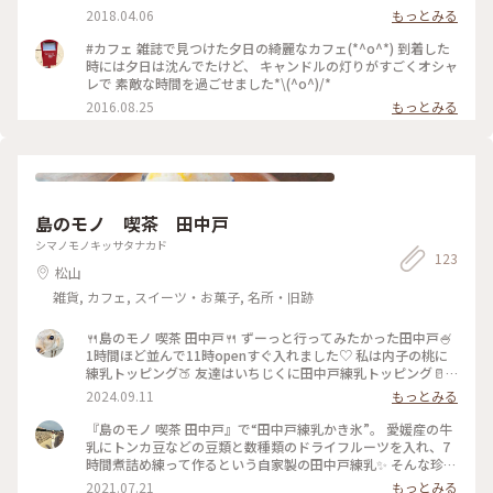
2018.04.06
もっとみる
#カフェ 雑誌で見つけた夕日の綺麗なカフェ(*^o^*) 到着した
時には夕日は沈んでたけど、 キャンドルの灯りがすごくオシャ
レで 素敵な時間を過ごせました*\(^o^)/*
2016.08.25
もっとみる
島のモノ 喫茶 田中戸
シマノモノキッサタナカド
123
松山
雑貨, カフェ, スイーツ・お菓子, 名所・旧跡
🍴島のモノ 喫茶 田中戸🍴 ずーっと行ってみたかった田中戸🍧
1時間ほど並んで11時openすぐ入れました♡ 私は内子の桃に
練乳トッピング🍑 友達はいちじくに田中戸練乳トッピング🥛
この田中戸練乳が美味🤤🤍 #ことりっぷ旅2024 #クラシカルな
2024.09.11
もっとみる
街 #愛媛 #松山 #三津浜 #田中戸
『島のモノ 喫茶 田中戸』で“田中戸練乳かき氷”。 愛媛産の牛
乳にトンカ豆などの豆類と数種類のドライフルーツを入れ、7
時間煮詰め練って作るという自家製の田中戸練乳✨ そんな珍し
い練乳をどうしても食べたくて。 練乳好きなので、さらに普
2021.07.21
もっとみる