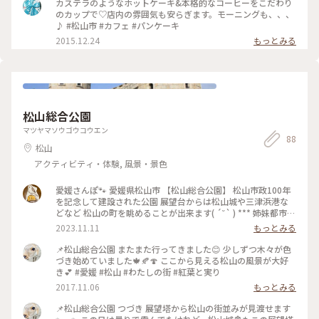
カステラのようなホットケーキ&本格的なコーヒーをこだわり
のカップで♡店内の雰囲気も安らぎます。モーニングも、、、
♪ #松山市 #カフェ #パンケーキ
2015.12.24
もっとみる
松山総合公園
マツヤマソウゴウコウエン
88
松山
アクティビティ・体験, 風景・景色
愛媛さんぽ🐾‪ 愛媛県松山市 【松山総合公園】 松山市政100年
を記念して建設された公園 展望台からは松山城や三津浜港な
どなど 松山の町を眺めることが出来ます( ´˘` ) *** 姉妹都市で
あるドイツのフライブルクとの友好関係より、展望台はヨーロ
2023.11.11
もっとみる
ッパの城をイメージして作られたそうです𓂃𓈒𓏸︎︎︎︎ *** 散歩をして
いると猫さんがお出迎え かわいい...♡ #私のことりっぷ旅 #秋
📌松山総合公園 またまた行ってきました😊 少しずつ木々が色
さんぽ #愛媛 #松山 #松山総合公園 #さんぽ
づき始めていました🍁🍂🍄 ここから見える松山の風景が大好
き💕 #愛媛 #松山 #わたしの街 #紅葉と実り
2017.11.06
もっとみる
📌松山総合公園 つづき 展望塔から松山の街並みが見渡せます