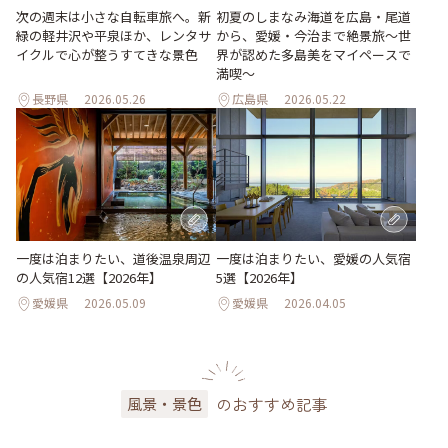
次の週末は小さな自転車旅へ。新
初夏のしまなみ海道を広島・尾道
緑の軽井沢や平泉ほか、レンタサ
から、愛媛・今治まで絶景旅〜世
イクルで心が整うすてきな景色
界が認めた多島美をマイペースで
満喫〜
長野県
2026.05.26
広島県
2026.05.22
一度は泊まりたい、道後温泉周辺
一度は泊まりたい、愛媛の人気宿
の人気宿12選【2026年】
5選【2026年】
愛媛県
2026.05.09
愛媛県
2026.04.05
のおすすめ記事
風景・景色