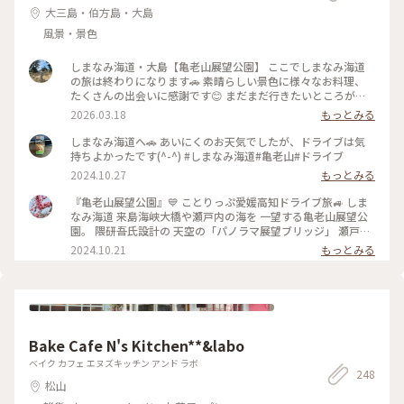
大三島・伯方島・大島
風景・景色
しまなみ海道・大島【亀老山展望公園】 ここでしまなみ海道
の旅は終わりになります🚗 素晴らしい景色に様々なお料理、
たくさんの出会いに感謝です😊 まだまだ行きたいところがあ
るので 機会があれば訪れたいです👍 #愛媛県 #今治市 #大
2026.03.18
もっとみる
島 #しまなみ海道 #亀老山展望公園 #愛犬とお出かけ #観
光
しまなみ海道へ🚗 あいにくのお天気でしたが、ドライブは気
持ちよかったです(^-^) #しまなみ海道#亀老山#ドライブ
2024.10.27
もっとみる
『亀老山展望公園』💙 ことりっぷ愛媛高知ドライブ旅🚙 しま
なみ海道 来島海峡大橋や瀬戸内の海を 一望する亀老山展望公
園。 隈研吾氏設計の 天空の「パノラマ展望ブリッジ」 瀬戸内
の絶景ビューを楽しめます💙 売店で「しまなみドルチェ」発
2024.10.21
もっとみる
見💕 眺望を楽しみながら ひんやりスイーツをいただきました
🍨 亀老山までもたくさんの サイクリストが自転車で 登ってお
られます🚴‍♀️ あの坂道を何時間かけて 登るんでしょう💦 登った
後の達成感と この絶景が最高のご褒美ですね💙 ・ ・ #クラシ
カルな街 #秋の彩り #美しい町 #ことりっぷ愛媛高知ドライブ
旅 #瀬戸内海を渡る旅 #四国へ #しまなみ海道 #亀老山展望公
Bake Cafe N's Kitchen**&labo
園 #隈研吾 #パノラマ展望台ブリッジ #展望台 #絶景 #海 #島 #
橋 #瀬戸内 #瀬戸内海 #海の見える町 #しまなみドルチェ #ドラ
ベイク カフェ エヌズキッチン アンド ラボ
248
イブ #母娘旅 #ことりっぷ愛媛 #四国 #大島 #今治 #愛媛 #愛媛
松山
県