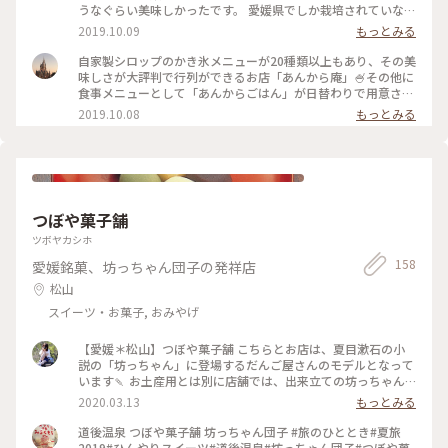
お友達のトロピカルは、しろくまのようだったそうです😊 い
うなぐらい美味しかったです。 愛媛県でしか栽培されていない
つものおひとり様と違っておしゃべりしながらのかき氷だった
高級柑橘「紅まどんな」を使ったカキ氷は売り切れ💦次は食べ
2019.10.09
もっとみる
ので、途中でかき氷は溶けてしまいましたが、最後までペロリ
てみたいです😊 #愛媛旅 #ゴーラ隊
の完食でした😋 #カメラ旅 #私のことりっぷ旅 #あんから庵 #
自家製シロップのかき氷メニューが20種類以上もあり、その美
かき氷 #ゴーラー隊 #伊予柑 #いよかん #みかん #松山 #愛媛
味しさが大評判で行列ができるお店「あんから庵」🍧その他に
食事メニューとして「あんからごはん」が日替わりで用意され
てあり、優しい和食の味つけにも人気があるそう。 細長い間
2019.10.08
もっとみる
口、階段を上がって2階へ。こういうのワクワクします😊 #お
いしい旅 #ゴーラ隊 #愛媛の旅
つぼや菓子舗
ツボヤカシホ
158
愛媛銘菓、坊っちゃん団子の発祥店
松山
スイーツ・お菓子, おみやげ
【愛媛＊松山】つぼや菓子舗 こちらとお店は、夏目漱石の小
説の「坊っちゃん」に登場するだんご屋さんのモデルとなって
います🍡 お土産用とは別に店舗では、出来立ての坊っちゃん
団子をいただくことができます😋💓 #愛媛 #松山 #ご当地グル
2020.03.13
もっとみる
メ
道後温泉 つぼや菓子舗 坊っちゃん団子 #旅のひととき#夏旅
2019#ひんやりスイーツ#道後温泉#坊っちゃん団子#つぼや菓