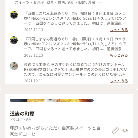
スイーツ・お菓子, 風景・景色, 名所・旧跡, 温泉・ス
パ
『四国しまなみ海道めぐり ③』 撮影日：９月１９日 カメラ
📷：NikonFE2 レンズ🔎：Ai Nikkor50㎜/f1.4 久しぶりにツア
ーで、 四国をぐるっと巡ってきました。 初日は、道後温泉に
宿泊です。 早めに到着したので、 夕飯前に散歩しました。 商
2023.11.13
もっとみる
店街を抜けて、 駅前までやってきました。 商店街のアーケー
ドもアート作品が飾られていました。 見てみたかったからく
『四国しまなみ海道めぐり ②』 撮影日：９月１９日 カメラ
り時計‼️ 可愛かったです🥰 #秋さんぽ#私のことりっぷ旅#こと
📷：NikonFE2 レンズ🔎：Ai Nikkor50㎜/f1.4 久しぶりにツア
りっぷ四国#道後温泉#からくり時計#フィルム#フィルムカメ
ーで、 四国をぐるっと巡ってきました。 初日は、道後温泉に
ラ#nikonfe2#散歩フィルム
宿泊です。 早めに到着したので、 夕飯前に散歩しました。 道
2023.11.13
もっとみる
後温泉は改装中で、 半分は幕で覆われていました。 その幕
が、アート作品になっていて、 すごく素敵でした✨✨ 夕食後、
道後温泉本館♨️ そのすぐ近くにあるひとつだけのマンホール
実際に温泉に入りましたが、 中もレトロで素敵な空間でし
REBORNプロジェクトで手塚治虫先生の火の鳥とコラボしてい
た。 温泉は、熱かったです。 飛鳥乃湯泉は、外観だけ。 中も
たので、こんなに可愛いマンホール✨ この近くにいた優しい警
素敵だとは聞いていたのですが、 次回の楽しみにとっておき
備員のおじさんに次の目的地の道を教えてもらいましたよ。 #
2021.12.11
もっとみる
ます😁 蜷川実花さんのアートが、 怪しい雰囲気で、カッコよ
私のことりっぷ #愛媛 #松山 #道後温泉 #マンホール#火の鳥
かったです👍 #秋さんぽ#私のことりっぷ旅#ことりっぷ四国#
#REBORNプロジェクト
道後温泉#飛鳥乃湯泉#フィルム#フィルムカメラ#nikonfe2#散
歩フィルム
道後の町屋
ドウゴノマチヤ
坪庭を眺めながらいただく自家製スイーツと自
416
家焙煎コーヒー