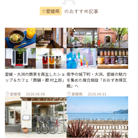
のおすすめ記事
愛媛県
愛媛・大洲の商家を再生したショ
南予の城下町・大洲。愛媛の魅力
ップ＆カフェ「商舗・廊 村上邸」
を集めた複合施設「おおず赤煉瓦
館」へ
愛媛県
2026.06.08
愛媛県
2026.06.01