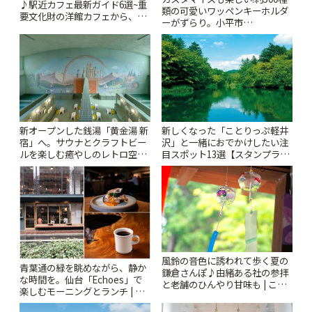
♪駅近カフェ最新ガイド6選~重
類の可愛いワッペンキーホルダ
要文化財の洋館カフェから、改
ーがずらり。小平市
札すぐのレトロ喫茶まで~ | こと
「Kimamaya T&K」 | ことりっ
りっぷ
ぷ
新オープンした銭湯「黄金湯 新
新しくなった「ことりっぷ軽井
宿」へ。サウナとクラフトビー
沢」と一緒におでかけしたい注
ルを楽しむ癒やしのレトロ空間
目スポット13選【スタンプラリ
| ことりっぷ
ー開催中】 | ことりっぷ
風鈴の音色に誘われて歩く夏の
青葉通の緑を眺めながら、静か
鎌倉さんぽ♪由緒ある社の参拝
な時間を。仙台「Echoes」で
と老舗のひんやり甘味も | こと
楽しむモーニングとランチ | こ
りっぷ
とりっぷ