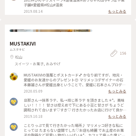
子舗#愛媛県#松山#温泉
2019.08.14
もっとみる
MUSTAKIVI
ムスタキビ
156
松山
スイーツ・お菓子, おみやげ
MUSTAKIVIの落雁とポストカード💕 かなり前ですが、地元・
愛媛のお友達からのプレゼント😍 マリメッコデザイナーの石
本藤雄さんが愛媛出身ということで、愛媛に石本さんプロデュ
ースのショップがあります。 落雁は石本さんデザインの花形
2020.05.09
もっとみる
で、食べるのがもったいないほどかわいい💓頂いたのはピンク
のパッケージですが、今は黄色と青のようです。石本さんが製
旦那さん→抹茶ラテ、私→焙じ茶ラテ を頂きました＊°。美味
作された陶版レリーフのポストカードはかわいすぎて使えなく
しい！！！！ 甘さは控えめで下にある小豆と甘さが ちょうど
て飾っています🥰 カフェやギャラリーもあり、帰省したら絶
調和されて合います♡すき♡ 行きたかったお店に行けて良か
対行きたい場所のひとつです🥰 #おうちでことりっぷ
った♪ #旅行 #観光 #愛媛 #写真 #松山 #よっちゃんプラン #お
2019.10.18
もっとみる
#MUSTAKIVI #ムスタキビ #マリメッコ #石本藤雄 # #愛媛 #松
いしい旅 #フォトジェニック #インスタ映え #ラテ #ことりっ
山
ぷ #お遍路
ことりっぷで見て行きたかった場所♪ マリメッコ好きな私に
とっては たまらない空間でした♡お店も綺麗 でお土産のお菓
子や陶器など可愛い 物がいっぱい＊°。カフェで座った席 に陶