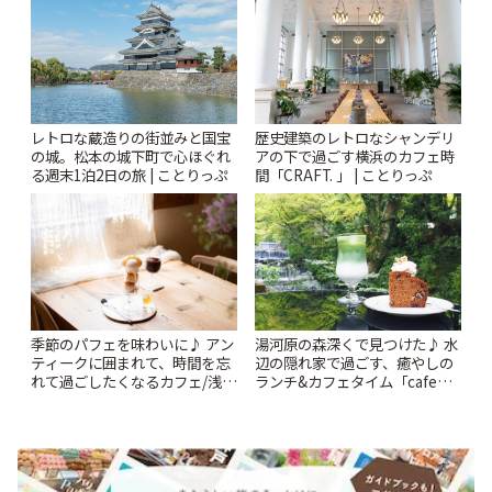
レトロな蔵造りの街並みと国宝
歴史建築のレトロなシャンデリ
の城。松本の城下町で心ほぐれ
アの下で過ごす横浜のカフェ時
る週末1泊2日の旅 | ことりっぷ
間「CRAFT. 」 | ことりっぷ
季節のパフェを味わいに♪ アン
湯河原の森深くで見つけた♪ 水
ティークに囲まれて、時間を忘
辺の隠れ家で過ごす、癒やしの
れて過ごしたくなるカフェ/浅草
ランチ&カフェタイム「cafe
「annorum cafe」 | ことりっぷ
haku」 | ことりっぷ