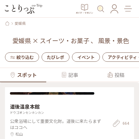
ガイド・マガジン
愛媛県
愛媛県
×
スイーツ・お菓子
、
風景・景色
絞り込む
たびレポ
イベント
アクティビティ
スポット
記事
投稿
道後温泉本館
ドウゴオンセンホンカン
公衆浴場にして重要文化財。道後に来たらまず
664
はココへ
松山