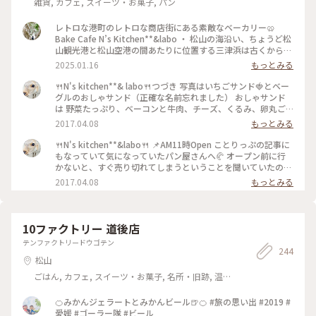
雑貨, カフェ, スイーツ・お菓子, パン
レトロな港町のレトロな商店街にある素敵なベーカリー🥨
Bake Cafe N’s Kitchen**&labo ・ 松山の海沿い、ちょうど松
山観光港と松山空港の間あたりに位置する三津浜は古くからの
港町。(個人的には三津浜と聞くと"坂の上の雲"を読んだとき
2025.01.16
もっとみる
に出てきた地名だなぁと思い出します。) 今はレトロな街並み
として若い人にも人気のようです。 松山の市街地から観光港に
🍴N's kitchen**& labo🍴つづき 写真はいちごサンド🍓とベー
戻る10kmほどの道のり🚲 三津浜を経由してここでパンを買っ
グルのおしゃサンド（正確な名前忘れました） おしゃサンド
てフェリー乗り場へ向かいました。 三津浜商店街の通り沿い
は 野菜たっぷり、ベーコンと牛肉、チーズ、くるみ、卵丸ご
にあるこちらのベーカリー。古い建物、店頭にもレトロな椅子
と１個入っています❣️ もう、ランチプレート状態でまんぷくに
2017.04.08
もっとみる
やソファが並んでいました。どこかノスタルジックで、でも新
なりました😋 いちご🍓サンドも、甘いいちごとホイップクリ
しさと調和を感じるところがとても魅力的。 店内にはおいし
ーム、メレンゲのサクサクなクッキー？が挟んであって◎ 1人
🍴N's kitchen**&labo🍴 📌AM11時Open ことりっぷの記事に
そうなパンが並んでいて、私はシンプルなプレッツェルのほ
で食べる量とは思えないくらい他にもたくさん買いました💓 #
もなっていて気になっていたパン屋さんへ🥐 オープン前に行
か、プレッツェルベーグル(明太チーズ)を購入。たまたまプレ
かおる #パン部 #わたしの街 #愛媛
かないと、すぐ売り切れてしまうということを聞いていたので
ッツェル系しか買ってないですが、いろんな種類のパンがスイ
早めに行きましたが、私の前に10人は並んでいました😮 おし
2017.04.08
もっとみる
ーツ系もセイボリー系も充実しています。 ・ プレッツェルベ
ゃれなお店で店内はカフェと雑貨も売っています❣️ 営業日確認
ーグルはフェリーに乗り込んだあと、14時過ぎですがランチと
して行くのがおすすめです。 #かおる #パン部 #わたしの街 #
していただきました。 もっちりとした生地に明太子とチー
愛媛
ズ、おいしいに決まってるやつでした！ また松山に渡ること
10ファクトリー 道後店
があればもっと三津浜周辺もお散歩したいなと思いました。 #
エヌズキッチンアンドラボ #エヌズキッチン #三津浜商店街 #
テンファクトリードウゴテン
244
三津浜 #松山 #愛媛 #パン #ベーカリー #プレッツェル
松山
ごはん, カフェ, スイーツ・お菓子, 名所・旧跡, 温
泉・スパ, お酒, おみやげ
🍊みかんジェラートとみかんビール🍺🍊 #旅の思い出 #2019 #
愛媛 #ゴーラー隊 #ビール