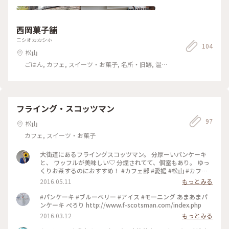
西岡菓子舗
ニシオカカシホ
104
松山
ごはん, カフェ, スイーツ・お菓子, 名所・旧跡, 温
泉・スパ, お酒, おみやげ
フライング・スコッツマン
97
松山
カフェ, スイーツ・お菓子
大街道にあるフライングスコッツマン。 分厚ーいパンケーキ
と、 ワッフルが美味しい♡ 分煙されてて、個室もあり。 ゆっ
くりお茶するのにおすすめ！ #カフェ部 #愛媛 #松山 #カフェ
巡り
2016.05.11
もっとみる
#パンケーキ #ブルーベリー #アイス #モーニング あまあまパ
ンケーキ ぺろり http://www.f-scotsman.com/index.php
2016.03.12
もっとみる