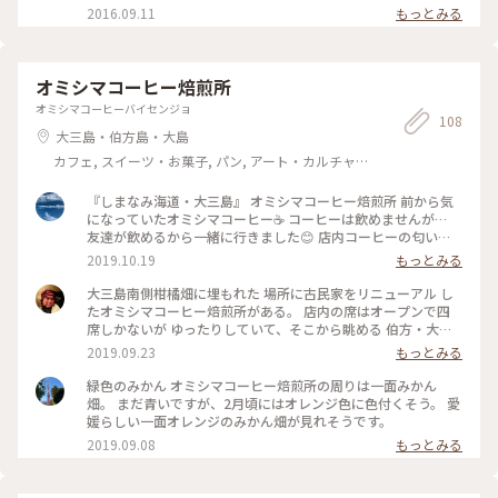
2016.09.11
もっとみる
オミシマコーヒー焙煎所
オミシマコーヒーバイセンジョ
108
大三島・伯方島・大島
カフェ, スイーツ・お菓子, パン, アート・カルチャー,
風景・景色, お酒, おみやげ
『しまなみ海道・大三島』 オミシマコーヒー焙煎所 前から気
になっていたオミシマコーヒー☕ コーヒーは飲めませんが…
友達が飲めるから一緒に行きました😊 店内コーヒーの匂い
が…☕ 豆売りもしてくれるそうです‼ おしゃれな店内で…休憩
2019.10.19
もっとみる
させてもらいました‼ 大三島といえばみかんジュースなので 注
文〜‼ みかんの酸味と甘さがあるみかんジュース🍊 この日天気
大三島南側柑橘畑に埋もれた 場所に古民家をリニューアル し
があまりよくなかったから 景色ははっきりしなかったけど 天
たオミシマコーヒー焙煎所がある。 店内の席はオープンで四
気がいい日は最高だと思います(*^^*) 珈琲はテイクアウトもで
席しかないが ゆったりしていて、そこから眺める 伯方・大島
きますよ‼️ 美味しい珈琲飲みに行ってみてください✌ #愛媛#し
大橋は心地よい。 暫しまったりと過ごせれば きっと和めるや
2019.09.23
もっとみる
まなみ海道#大三島#珈琲#おしゃれな店内#神の島#ドライブ
ろな🤗🤗🤗
緑色のみかん オミシマコーヒー焙煎所の周りは一面みかん
畑。 まだ青いですが、2月頃にはオレンジ色に色付くそう。 愛
媛らしい一面オレンジのみかん畑が見れそうです。
2019.09.08
もっとみる