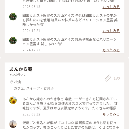
ら出発して車で2時間、山道はすれ違いも難しいくらいの細さ
とヘアピンカーブの連続でしたが辿り着いた瞬間にそんなのど
2025.06.13
もっとみる
うでもよくなりました！ 雨の中でも他にも観光されているお
客さんがちらほら。途中で高知県との県境を跨げるのもまたよ
四国カルスト限定の久万山アイス 牛乳は四国カルストの牛か
い。 青々した草原と歴史を感じる岩石たちの対比が綺麗〜！
ら採れたのを使用 紅茶味や抹茶味などバリエーション豊富 美
牛さんも柵越しに近づくことができますが気性が穏やか。 四
味しかった🐮
国カルストに入ると各地に途中停車可能なスペースがあるので
2024.12.21
もっとみる
写真を撮りにおりたり、ゆっくり走りながら動画を撮ったり、
景色をじっくり眺められてよかったです。 車でもなかなか時間
四国カルスト限定の久万山アイス 紅茶や抹茶などバリエーシ
を要するので移動時間の計算と運転に要注意！ #愛媛 #高知 #
ョン豊富 お試しあれ〜🐮
絶景 #フォトスポット #四国カルス ト #フォトジェニック #県
2024.12.21
もっとみる
境 #夏の四国 #
あんから庵
アンカラアン
180
松山
カフェ, スイーツ・お菓子
あんから庵さんのかき氷🍧 素敵ユーザーさんも訪問されてい
るあんから庵さん🥰 お友達のオススメで行ってきました。 甘
味処ですが、夏季はかき氷限定のようです。 たくさんの種類が
あって迷う～😂 せっかく愛媛に帰ったので、伊予柑のかき氷
2023.08.12
もっとみる
にしました🍊💛 お友達はトロピカル🌺🌴 上にちょこんと刺さ
った葉っぱもみかんらしさたっぷりです🍊 甘くてほろ苦い伊
渋皮ごと煮込んだ栗がゴロゴロ🌰 静岡県産のほうじ茶を使っ
予柑。トッピングしてあるのは果肉のようなゼリーのような？
たシロップ、栗のこっくりとした甘さの余韻は、くせになりそ