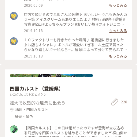
2020.05.09
もっとみる
店内で頂けるので旦那さんと休憩♪ おいしい…♡爪もみかんカ
ラー笑 アイスクリームもありましたよ♪ #旅行 #観光 #愛媛 #
写真 #松山 #よっちゃんプラン #おいしい旅 #フォトジェニッ
ク #インスタ映え #ジュース #ことりっぷ #お遍路
2019.10.18
もっとみる
１０ファクトリーも行きたかった場所♪ 道後店に行きました
♪お店もオシャレ♪ ボトルが可愛いすぎる…お土産で貰った
らかなり嬉しい♡←私なら…。種類に よって分けて売られてい
るので悩む…。 #旅行 #観光 #愛媛 #写真 #松山 #よっちゃんプ
2019.10.18
もっとみる
ラン #おいしい旅 #フォトジェニック #インスタ映え #ジュー
ス #ことりっぷ #お遍路
四国カルスト（愛媛県）
シコクカルストエヒメケン
228
雄大で牧歌的な風景に出会う
檮原・四国カルスト
風景・景色
【四国カルスト】 この日は雨だったのですが雲海が立ち込め
る幻想的な四国カルストを眺めることができました☔️ 松山側か