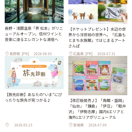
長野・浅間温泉「界 松本」がリニ
【チケットプレゼント】水辺の世
ューアルオープン。信州ワインと
界から浮世絵の世界へ。「広島も
音楽に浸るエレガントな湯宿へ
とまち水族館」ではじまるアート
さんぽ
長野県
[PR]
2026.08.05
広島県
[PR]
2026.07.31
【旅先診断】あなたの“いま”にぴ
ったりな旅先が見つかる♪
【改訂版発売♪】「角館・盛岡」
「仙台」「鎌倉」「伊豆」「軽井
沢」「伊勢志摩」国内6エリアと
海外1エリアがリニューアル
2026.05.15
宮城県
2026.07.09