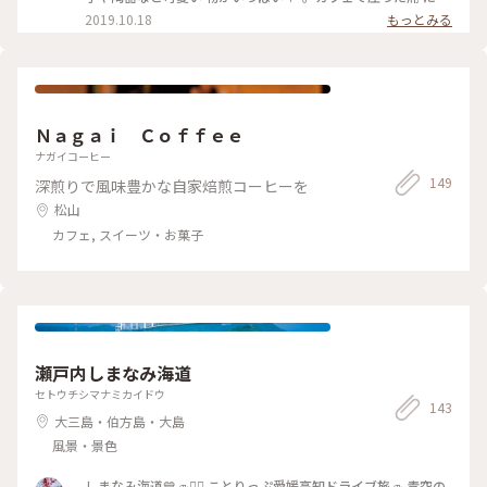
器の飾りが飾ってありパシャリ♡ また、ネイルカラーが被り
2019.10.18
もっとみる
ました…笑 #旅行 #観光 #愛媛 #写真 #松山 #よっちゃんプラン
#おいしい旅 #フォトジェニック #インスタ映え #ジュース #こ
とりっぷ #お遍路
Ｎａｇａｉ Ｃｏｆｆｅｅ
ナガイコーヒー
149
深煎りで風味豊かな自家焙煎コーヒーを
松山
カフェ, スイーツ・お菓子
瀬戸内しまなみ海道
セトウチシマナミカイドウ
143
大三島・伯方島・大島
風景・景色
しまなみ海道💙🚙🚴‍♀️ ことりっぷ愛媛高知ドライブ旅🚙 青空の