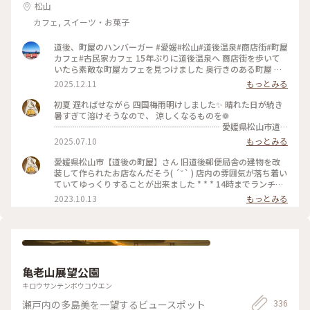
松山
カフェ, スイーツ・お菓子
道後、町屋のハンバーガー #愛媛#松山#道後温泉#商店街#町屋
カフェ#古民家カフェ 15年ぶりに道後温泉へ 商店街を歩いて
いたら素敵な町屋カフェを見つけました 奥行きのある町屋 中
庭もあり、珈琲焙煎機が見えるテラス席 一番奥にはお庭が見
2025.12.11
もっとみる
える窓際席 湯のまちハンバーガー キノコソース バンズがふっ
くらしっかり美味しい ポテトもケチャップも美味しい にぎや
初夏 遅ればせながら 四国梅雨明けしました✨️ 晴れた日が続き
かな商店街から逃れてゆっくりできる お籠もり感ある町屋カ
暑すぎて溶けそうなので、 涼しくなるものを❁
フェ #muuの道後さんぽ #muuのHamburgerTime
┈┈┈┈┈┈┈┈┈┈┈┈┈┈┈┈┈┈┈┈ 愛媛県松山市道
後湯之町 【道後の町屋】 何度かリピートしているお気に入り
2025.07.10
もっとみる
のお店です☺️ 店舗改装し、リニューアルオープンしたようで
入口の雰囲気が明るくなっていました * この季節限定で提供さ
愛媛県松山市【道後の町屋】さん 旧道後郵便局舎の建物を改
れるかき氷🍧 入口の看板を見て一目惚れした 『河内晩柑のか
装して作られたお店なんだそう( ´˘` ) 店内の雰囲気が落ち着い
き氷』 果汁100%の自家製シロップのため 余計な甘さがなく
ていてゆっくりすることが出来ました * * * 14時までランチを
てすっきりしたお味 さすがに氷だけでは口の中がキーンとな
やっています 今回頼んだのは ・瀬戸内鯛カツバーガー ランチ
2023.10.13
もっとみる
るので ホットココアをお供にいただきました * 席数も多いの
セット ・温州みかんジュース 鯛カツが重すぎずとても美味で
で、並ばずにゆっくり食べられて満足 #四国 #愛媛県 #愛媛 #
した(* ´ ` *) #私のことりっぷ旅 #秋さんぽ #愛媛 #道後温泉 #
松山市 #松山 #道後 #道後温泉 #ハイカラ通り #道後の町屋 #か
道後の町屋
き氷 #河内晩柑 #愛媛散歩 #松山散歩 #道後散歩 #愛媛グルメ #
松山グルメ #道後グルメ
亀老山展望公園
キロウサンテンボウコウエン
336
瀬戸内の多島美を一望するビュースポット