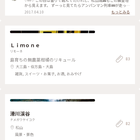
✨👀✨ この日は曇りで霞んでたけれど、松山城🏯もこの展望塔
から見えます。 ずーっと見てたらアンパンマン列車🚃が走って
いるのも見えました😊 #歩く #わたしの街 #愛媛 #松山総合公
2017.04.10
もっとみる
園
Ｌｉｍｏｎｅ
リモーネ
83
島育ちの無農薬柑橘のリキュール
大三島・伯方島・大島
雑貨, スイーツ・お菓子, お酒, おみやげ
滑川渓谷
ナメガワケイコク
82
松山
風景・景色