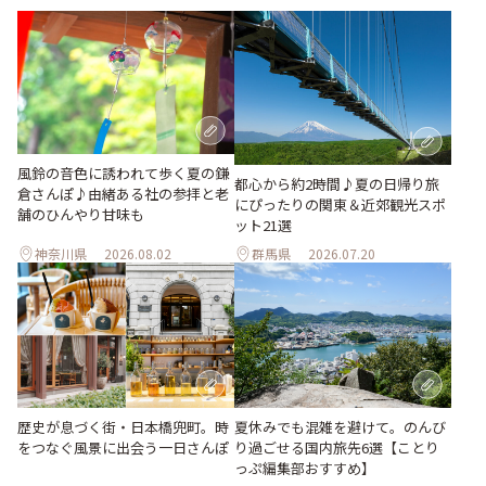
風鈴の音色に誘われて歩く夏の鎌
都心から約2時間♪夏の日帰り旅
倉さんぽ♪由緒ある社の参拝と老
にぴったりの関東＆近郊観光スポ
舗のひんやり甘味も
ット21選
神奈川県
2026.08.02
群馬県
2026.07.20
歴史が息づく街・日本橋兜町。時
夏休みでも混雑を避けて。のんび
をつなぐ風景に出会う一日さんぽ
り過ごせる国内旅先6選【ことり
っぷ編集部おすすめ】