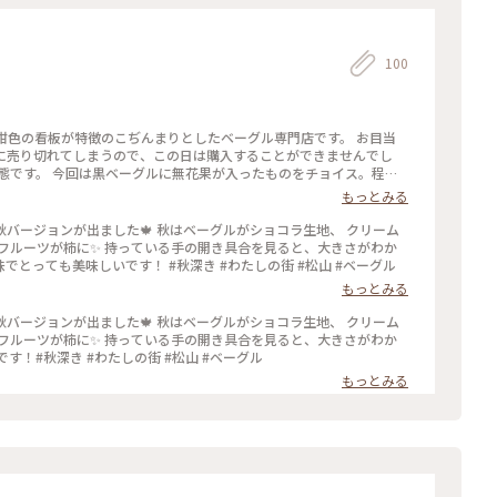
100
じく） 紺色の看板が特徴のこぢんまりとしたベーグル専門店です。 お目当
に売り切れてしまうので、この日は購入することができませんでし
態です。 今回は黒ベーグルに無花果が入ったものをチョイス。程良
べられます。店内でクリームチーズをサンドしてもらうこともできま
もっとみる
ドの秋バージョンが出ました🍁 秋はベーグルがショコラ生地、 クリーム
フルーツが柿に✨ 持っている手の開き具合を見ると、大きさがわか
でとっても美味しいです！ #秋深き #わたしの街 #松山 #ベーグル
もっとみる
ドの秋バージョンが出ました🍁 秋はベーグルがショコラ生地、 クリーム
フルーツが柿に✨ 持っている手の開き具合を見ると、大きさがわか
す！#秋深き #わたしの街 #松山 #ベーグル
もっとみる