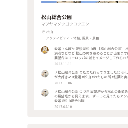
松山総合公園
マツヤマソウゴウコウエン
松山
アクティビティ・体験, 風景・景色
愛媛さんぽ🐾‪ 愛媛県松山市 【松山総合公園】 松山市政100年を記念して建設された公園 展望台からは松山城や三津
浜港などなど 松山の町を眺めることが出来ます( ´˘` ) *** 姉妹都市であるドイツのフライブルクとの友好関係より
展望台はヨーロッパの城をイメージして作られたそうです
#私のことりっぷ旅 #秋さんぽ #愛媛 #松山 #松
2023.11.11
📌松山総合公園 またまた行ってきました😊 少
が大好き💕 #愛媛 #松山 #わたしの街 #紅葉と
2017.11.06
📌松山総合公園 つづき 展望塔から松山の街並
の展望塔から見えます。 ずーっと見てたらアンパン
愛媛 #松山総合公園
2017.04.10