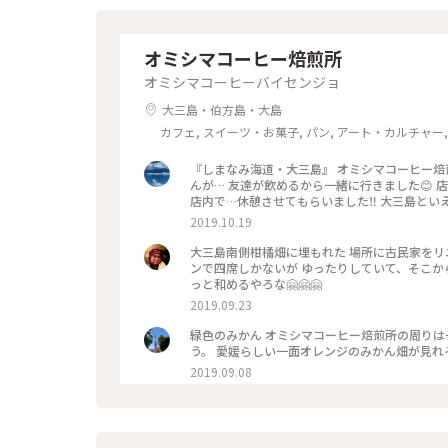
オミシマコーヒー焙煎所
オミシマコーヒーバイセンジョ
大三島・伯方島・大島
カフェ, スイーツ・お菓子, パン, アート・カルチャー,
『しまなみ海道・大三島』 オミシマコーヒー焙煎所 前から気になっていたオミシマコーヒー☕ コーヒー
んが… 友達が飲めるから一緒に行きました😊 
店内で…休憩させてもらいました‼ 大三島とい
ジュース🍊 この日天気があまりよくなかった
2019.10.19
(*^^*) 珈琲はテイクアウトもできますよ‼️ 美味しい珈琲飲み
珈琲#おしゃれな店内#神の島#ドライブ
大三島南側柑橘畑に埋もれた 場所に古民家をリ
ンで四席しかないが ゆったりしていて、そこか
っと和めるやろな🤗🤗🤗
2019.09.23
緑色のみかん オミシマコーヒー焙煎所の周りは一面みかん畑。 まだ青いですが、2月頃にはオレンジ色に色付くそ
う。 愛媛らしい一面オレンジのみかん畑が見れ
2019.09.08