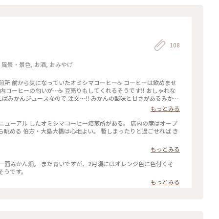
108
 風景・景色, お酒, おみやげ
は飲めませ
店内コーヒーの匂いが…☕ 豆売りもしてくれるそうです‼ おしゃれな
えばみかんジュースなので 注文〜‼ みかんの酸味と甘さがあるみかん
から 景色ははっきりしなかったけど 天気がいい日は最高だと思います
もっとみる
に行ってみてください✌ #愛媛#しまなみ海道#大三島#
ニューアル したオミシマコーヒー焙煎所がある。 店内の席はオープ
ら眺める 伯方・大島大橋は心地よい。 暫しまったりと過ごせれば き
もっとみる
そうです。
もっとみる