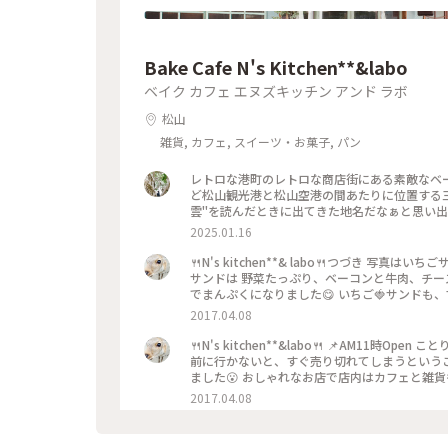
Bake Cafe N's Kitchen**&labo
ベイク カフェ エヌズキッチン アンド ラボ
松山
雑貨, カフェ, スイーツ・お菓子, パン
レトロな港町のレトロな商店街にある素敵なベーカリー🥨 
ど松山観光港と松山空港の間あたりに位置する三
雲"を読んだときに出てきた地名だなぁと思い出
山の市街地から観光港に戻る10kmほどの道の
2025.01.16
した。 三津浜商店街の通り沿いにあるこちら
ました。どこかノスタルジックで、でも新しさ
🍴N's kitchen**& labo🍴つづき 
が並んでいて、私はシンプルなプレッツェルのほ
サンドは 野菜たっぷり、ベーコンと牛肉、チー
ェル系しか買ってないですが、いろんな種類のパ
でまんぷくになりました😋 いちご🍓サンド
ルベーグルはフェリーに乗り込んだあと、14時
が挟んであって◎ 1人で食べる量とは思えないくらい他にもたくさん買いました💓 #かおる #パン部 #わたしの街 #愛
2017.04.08
太子とチーズ、おいしいに決まってるやつでし
媛
なと思いました。 #エヌズキッチンアンドラボ #エ
🍴N's kitchen**&labo🍴 📌AM1
リー #プレッツェル
前に行かないと、すぐ売り切れてしまうという
ました😮 おしゃれなお店で店内はカフェと雑貨も
パン部 #わたしの街 #愛媛
2017.04.08