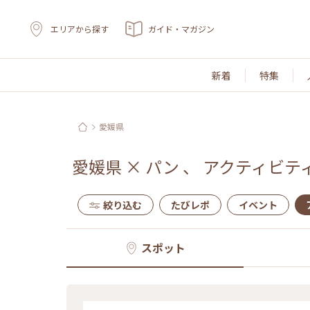
エリアから探す
ガイド・マガジン
新着
特集
愛媛県
愛媛県
×
パン
、
アクティビテ
絞り込む
たびレポ
イベント
スポット