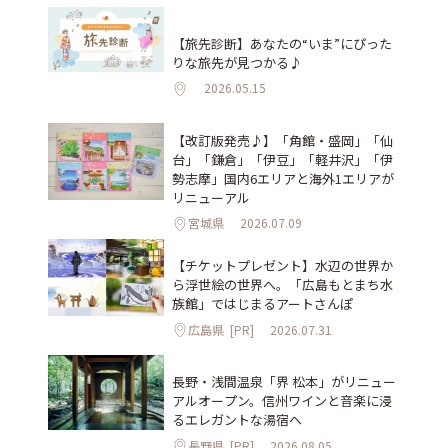
【旅先診断】あなたの“いま”にぴった
りな旅先が見つかる♪
2026.05.15
【改訂版発売♪】「角館・盛岡」「仙
台」「鎌倉」「伊豆」「軽井沢」「伊
勢志摩」国内6エリアと海外1エリアが
リニューアル
宮城県
2026.07.09
【チケットプレゼント】水辺の世界か
ら浮世絵の世界へ。「広島もとまち水
族館」ではじまるアートさんぽ
広島県
[PR]
2026.07.31
長野・浅間温泉「界 松本」がリニュー
アルオープン。信州ワインと音楽に浸
るエレガントな湯宿へ
長野県
[PR]
2026.08.05