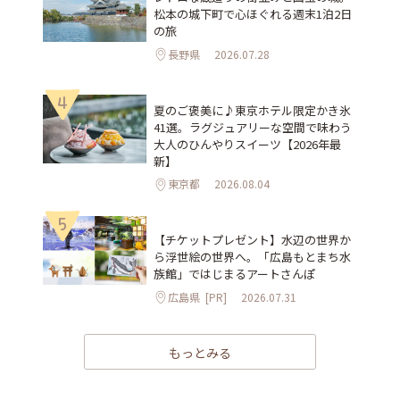
松本の城下町で心ほぐれる週末1泊2日
の旅
長野県
2026.07.28
4
夏のご褒美に♪東京ホテル限定かき氷
41選。ラグジュアリーな空間で味わう
大人のひんやりスイーツ【2026年最
新】
東京都
2026.08.04
5
【チケットプレゼント】水辺の世界か
ら浮世絵の世界へ。「広島もとまち水
族館」ではじまるアートさんぽ
広島県
[PR]
2026.07.31
もっとみる