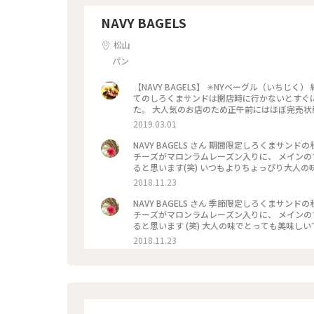
NAVY BAGELS
松山
パン
【NAVY BAGELS】 ✳︎NYベーグル（いち
てのしろくまサンドは開店時に行かないとすぐ
た。 大人気のお店のため正午前にはほぼ完売状
い甘さで無花果との相性がとても良く癖なく食
2019.03.01
すよ。 #愛媛 #松山 #パン #ベーグル
NAVY BAGELS さん 期間限定しろくまサン
チーズがマロンラムレーズン入りに、 メインの
ると思います(笑) いつもよりちょっぴり大人の味
2018.11.23
NAVY BAGELS さん 季節限定しろくまサン
チーズがマロンラムレーズン入りに、 メインの
ると思います (笑) 大人の味でとっても美味しいで
2018.11.23