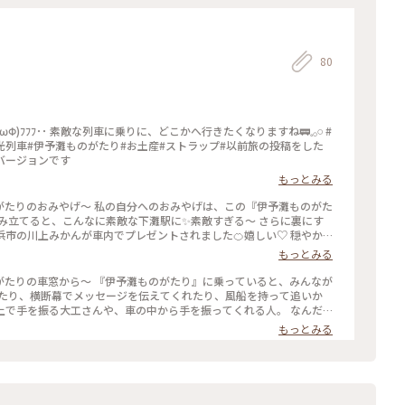
80
光列車#伊予灘ものがたり#お土産#ストラップ#以前旅の投稿をした
バージョンです
もっとみる
がたりのおみやげ～ 私の自分へのおみやげは、この『伊予灘ものがた
組み立てると、こんなに素敵な下灘駅に✨素敵すぎる～ さらに裏にす
浜市の川上みかんが車内でプレゼントされました🍊嬉しい♡ 穏やか
い列車となって
もっとみる
しい体験をしに行ってみませんか？ #私のことりっぷ #伊予灘もの
ップ#みかん#海#川上みかん
がたりの車窓から～ 『伊予灘ものがたり』に乗っていると、みんなが
れたり、横断幕でメッセージを伝えてくれたり、風船を持って追いか
上で手を振る大工さんや、車の中から手を振ってくれる人。 なんだ
きちゃいました✨ 地域の人に愛されている『伊予灘ものがたり』 あ
もっとみる
りっぷ #伊予灘ものがたり #ラストラン #予讃線 #車窓#あたたかい