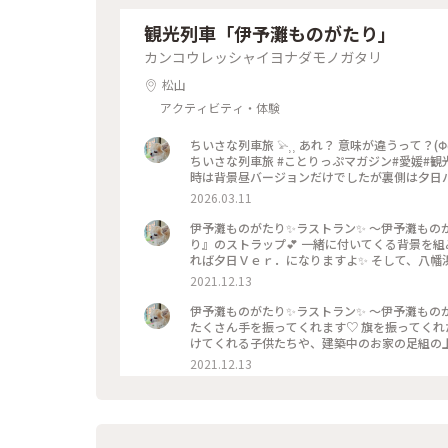
観光列車「伊予灘ものがたり」
カンコウレッシャイヨナダモノガタリ
松山
アクティビティ・体験
ちいさな列車旅 𓅫⸒⸒ あれ？ 意味が違うって？(ΦωΦ)ﾌﾌﾌ･･ 素敵な列車に乗りに、どこかへ行きたくなりますね🚃𓈒𓂂𓏸 #
ちいさな列車旅 #ことりっぷマガジン#愛媛#観
時は背景昼バージョンだけでしたが裏側は夕日
2026.03.11
伊予灘ものがたり✨ラストラン✨ ～伊予灘もの
り』のストラップ💕 一緒に付いてくる背景を
れば夕日Ｖｅｒ．になりますよ✨ そして、八幡
な海とみかん、私にとって愛媛そのものの景色です😊 『伊予灘ものがたり』は来春３両編成の新し
2021.12.13
戻ってきます❣️興味がある方は、ぜひこの素晴ら
がたり #ラストラン #予讃線#おみやげ#ストラ
伊予灘ものがたり✨ラストラン✨ ～伊予灘もの
たくさん手を振ってくれます♡ 旗を振ってく
けてくれる子供たちや、建築中のお家の足組の
か感動して、たくさん手を振り返して、うるっと
2021.12.13
たたかいおもてなしの心に感謝です😊 #私のこと
地元の人達#ありがとう