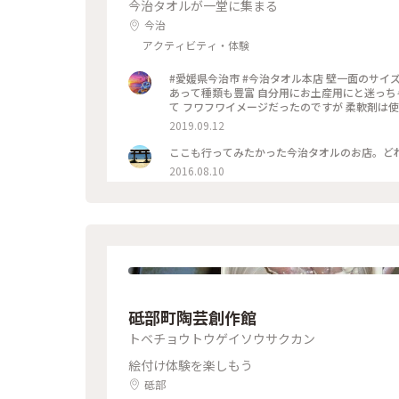
今治タオルが一堂に集まる
今治
アクティビティ・体験
#愛媛県今治市 #今治タオル本店 壁一面のサイズ違い 白タオルにワクワク 柄やデザイン質感の違うものも たくさん
あって種類も豊富 自分用にお土産用にと迷っち
て フワフワイメージだったのですが 柔軟剤は
2019.09.12
ここも行ってみたかった今治タオルのお店。ど
2016.08.10
砥部町陶芸創作館
トベチョウトウゲイソウサクカン
絵付け体験を楽しもう
砥部