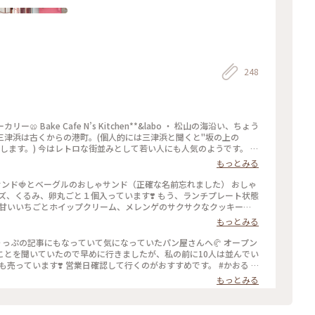
248
Bake Cafe N’s Kitchen**&labo ・ 松山の海沿い、ちょう
津浜は古くからの港町。(個人的には三津浜と聞くと"坂の上の
します。) 今はレトロな街並みとして若い人にも人気のようです。 松
り🚲 三津浜を経由してここでパンを買ってフェリー乗り場へ向かいま
もっとみる
のベーカリー。古い建物、店頭にもレトロな椅子やソファが並んでい
と調和を感じるところがとても魅力的。 店内にはおいしそうなパン
写真はいちごサンド🍓とベーグルのおしゃサンド（正確な名前忘れました） おしゃ
か、プレッツェルベーグル(明太チーズ)を購入。たまたまプレッツ
ズ、くるみ、卵丸ごと１個入っています❣️ もう、ランチプレート状態
ンがスイーツ系もセイボリー系も充実しています。 ・ プレッツェ
も、甘いいちごとホイップクリーム、メレンゲのサクサクなクッキー？
過ぎですがランチとしていただきました。 もっちりとした生地に明
もっとみる
た！ また松山に渡ることがあればもっと三津浜周辺もお散歩したい
ヌズキッチン #三津浜商店街 #三津浜 #松山 #愛媛 #パン #ベーカ
1時Open ことりっぷの記事にもなっていて気になっていたパン屋さんへ🥐 オープン
ことを聞いていたので早めに行きましたが、私の前に10人は並んでい
売っています❣️ 営業日確認して行くのがおすすめです。 #かおる #
もっとみる