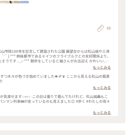
88
、
𓈒𓏸︎︎︎︎ *** 散歩をしていると猫さんがお出迎え かわいい...♡
山総合公園 #さんぽ
もっとみる
しずつ木々が色づき始めていました🍁🍂🍄 ここから見える松山の風景
実り
もっとみる
みが見渡せます✨👀✨ この日は曇りで霞んでたけれど、松山城🏯もこ
マン列車🚃が走っているのも見えました😊 #歩く #わたしの街 #
もっとみる