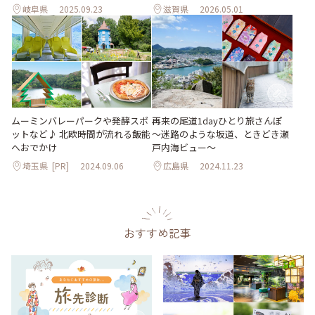
岐阜県
2025.09.23
滋賀県
2026.05.01
ムーミンバレーパークや発酵スポ
再来の尾道1dayひとり旅さんぽ
ットなど♪ 北欧時間が流れる飯能
～迷路のような坂道、ときどき瀬
へおでかけ
戸内海ビュー～
埼玉県
[PR]
2024.09.06
広島県
2024.11.23
おすすめ記事