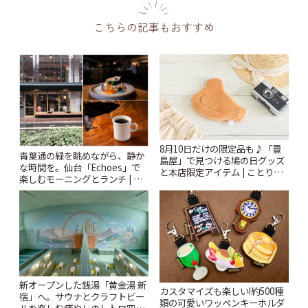
こちらの記事もおすすめ
8月10日だけの限定品も♪「豊
青葉通の緑を眺めながら、静か
島屋」で見つける鳩の日グッズ
な時間を。仙台「Echoes」で
と本店限定アイテム | ことりっ
楽しむモーニングとランチ | こ
ぷ
とりっぷ
新オープンした銭湯「黄金湯 新
カスタマイズも楽しい!約500種
宿」へ。サウナとクラフトビー
類の可愛いワッペンキーホルダ
ルを楽しむ癒やしのレトロ空間