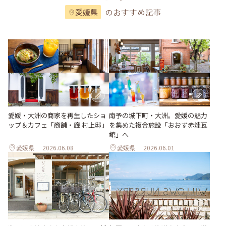
のおすすめ記事
愛媛県
愛媛・大洲の商家を再生したショ
南予の城下町・大洲。愛媛の魅力
ップ＆カフェ「商舗・廊 村上邸」
を集めた複合施設「おおず赤煉瓦
館」へ
愛媛県
2026.06.08
愛媛県
2026.06.01