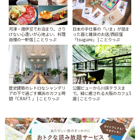
河津・南伊豆でお泊まり。さり
日本の手仕事の「いま」が詰ま
げない心遣いが心地よい、料理
った器と雑貨のお店/西荻窪
自慢の一軒宿 | ことりっぷ
「tsugumi」 | ことりっぷ
歴史建築のレトロなシャンデリ
公園ビューから川床テラスま
アの下で過ごす横浜のカフェ時
で。緑に癒される大阪のカフェ5
間「CRAFT. 」 | ことりっぷ
選 | ことりっぷ