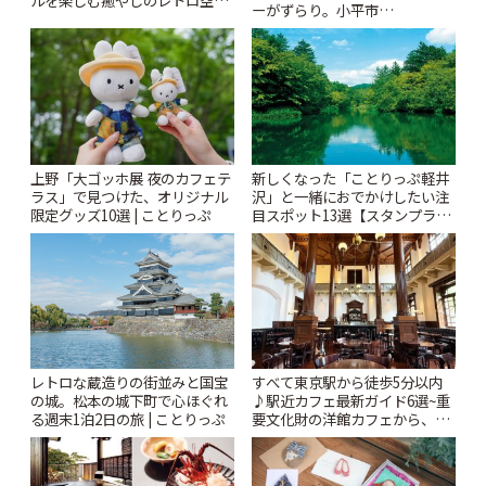
ーがずらり。小平市
| ことりっぷ
「Kimamaya T&K」 | ことりっ
ぷ
上野「大ゴッホ展 夜のカフェテ
新しくなった「ことりっぷ軽井
ラス」で見つけた、オリジナル
沢」と一緒におでかけしたい注
限定グッズ10選 | ことりっぷ
目スポット13選【スタンプラリ
ー開催中】 | ことりっぷ
レトロな蔵造りの街並みと国宝
すべて東京駅から徒歩5分以内
の城。松本の城下町で心ほぐれ
♪駅近カフェ最新ガイド6選~重
る週末1泊2日の旅 | ことりっぷ
要文化財の洋館カフェから、改
札すぐのレトロ喫茶まで~ | こと
りっぷ