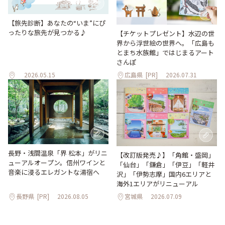
【旅先診断】あなたの“いま”にぴ
ったりな旅先が見つかる♪
【チケットプレゼント】水辺の世
界から浮世絵の世界へ。「広島も
とまち水族館」ではじまるアート
さんぽ
2026.05.15
広島県
[PR]
2026.07.31
長野・浅間温泉「界 松本」がリニ
【改訂版発売♪】「角館・盛岡」
ューアルオープン。信州ワインと
「仙台」「鎌倉」「伊豆」「軽井
音楽に浸るエレガントな湯宿へ
沢」「伊勢志摩」国内6エリアと
海外1エリアがリニューアル
長野県
[PR]
2026.08.05
宮城県
2026.07.09