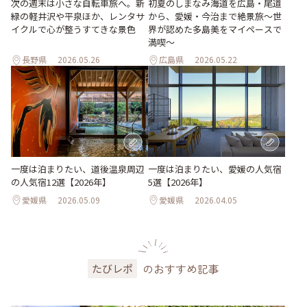
次の週末は小さな自転車旅へ。新
初夏のしまなみ海道を広島・尾道
緑の軽井沢や平泉ほか、レンタサ
から、愛媛・今治まで絶景旅〜世
イクルで心が整うすてきな景色
界が認めた多島美をマイペースで
満喫〜
長野県
2026.05.26
広島県
2026.05.22
一度は泊まりたい、道後温泉周辺
一度は泊まりたい、愛媛の人気宿
の人気宿12選【2026年】
5選【2026年】
愛媛県
2026.05.09
愛媛県
2026.04.05
のおすすめ記事
たびレポ