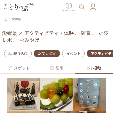
ガイド・マガジン
愛媛県
愛媛県
×
アクティビティ・体験
、
雑貨
、
たび
レポ
、
おみやげ
絞り込む
たびレポ
イベント
アクティビテ
スポット
記事
投稿