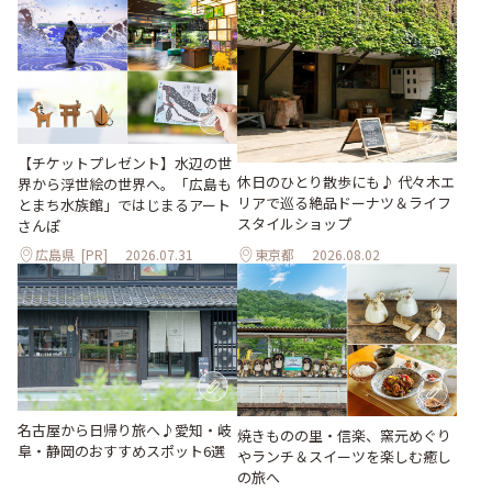
【チケットプレゼント】水辺の世
休日のひとり散歩にも♪ 代々木エ
界から浮世絵の世界へ。「広島も
リアで巡る絶品ドーナツ＆ライフ
とまち水族館」ではじまるアート
スタイルショップ
さんぽ
広島県
[PR]
2026.07.31
東京都
2026.08.02
名古屋から日帰り旅へ♪愛知・岐
焼きものの里・信楽、窯元めぐり
阜・静岡のおすすめスポット6選
やランチ＆スイーツを楽しむ癒し
の旅へ