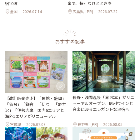
宿10選
泉で、特別なひとときを
全国
2026.07.14
広島県
[PR]
2026.07.22
おすすめ記事
長野・浅間温泉「界 松本」がリニ
【改訂版発売♪】「角館・盛岡」
ューアルオープン。信州ワインと
「仙台」「鎌倉」「伊豆」「軽井
音楽に浸るエレガントな湯宿へ
沢」「伊勢志摩」国内6エリアと
海外1エリアがリニューアル
宮城県
2026.07.09
長野県
[PR]
2026.08.05