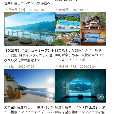
音楽に浸るエレガントな湯宿へ
長野県
[PR]
2026.08.05
茨城県
2026.08.02
自由気ままな夏旅へ♪プールや
【2026年】全国ニューオープンホ
BBQが楽しめる、爽快な森のコテ
テル8選。絶景インフィニティ温
ージ＆リゾート15選
泉から文化財の邸宅まで
全国
2026.07.26
栃木県
[PR]
2026.07.24
海と空に癒される、一度は泊まり
広島に新オープン「界 宮島」。瀬
たい絶景インフィニティプールの
戸内を望む絶景インフィニティ温