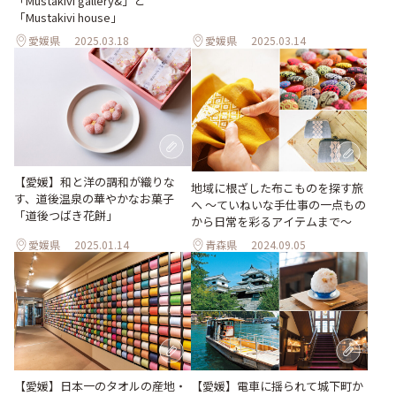
「Mustakivi gallery&」と
「Mustakivi house」
愛媛県
2025.03.18
愛媛県
2025.03.14
【愛媛】和と洋の調和が織りな
地域に根ざした布こものを探す旅
す、道後温泉の華やかなお菓子
へ 〜ていねいな手仕事の一点もの
「道後つばき花餅」
から日常を彩るアイテムまで〜
愛媛県
2025.01.14
青森県
2024.09.05
【愛媛】電車に揺られて城下町か
【愛媛】日本一のタオルの産地・