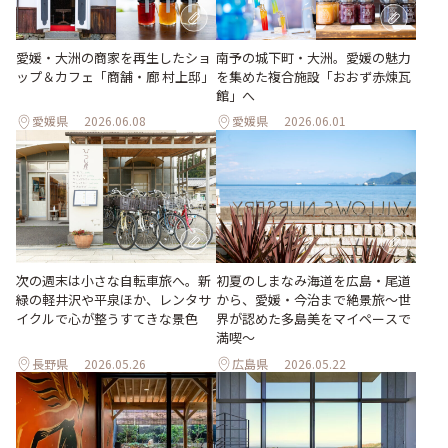
愛媛・大洲の商家を再生したショ
南予の城下町・大洲。愛媛の魅力
ップ＆カフェ「商舗・廊 村上邸」
を集めた複合施設「おおず赤煉瓦
館」へ
愛媛県
2026.06.08
愛媛県
2026.06.01
次の週末は小さな自転車旅へ。新
初夏のしまなみ海道を広島・尾道
緑の軽井沢や平泉ほか、レンタサ
から、愛媛・今治まで絶景旅〜世
イクルで心が整うすてきな景色
界が認めた多島美をマイペースで
満喫〜
長野県
2026.05.26
広島県
2026.05.22