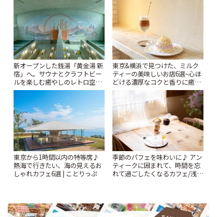
新オープンした銭湯「黄金湯 新
東京&横浜で見つけた、ミルク
宿」へ。サウナとクラフトビー
ティーの美味しいお店6選~心ほ
ルを楽しむ癒やしのレトロ空間
どける濃厚なコクと香りに癒や
| ことりっぷ
されるティータイム~ | ことりっ
ぷ
東京から1時間以内の特等席♪
季節のパフェを味わいに♪ アン
熱海で行きたい、海の見えるお
ティークに囲まれて、時間を忘
しゃれカフェ6選 | ことりっぷ
れて過ごしたくなるカフェ/浅草
「annorum cafe」 | ことりっぷ