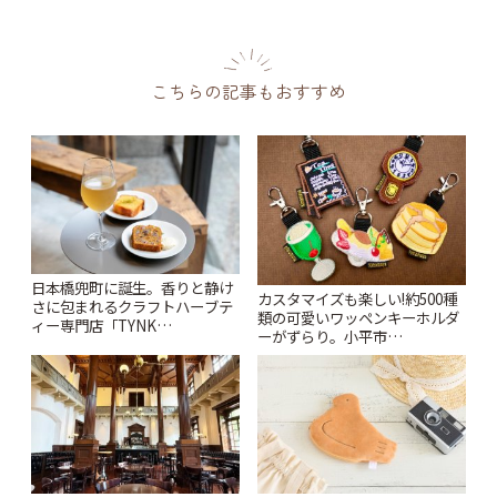
こちらの記事もおすすめ
日本橋兜町に誕生。香りと静け
カスタマイズも楽しい!約500種
さに包まれるクラフトハーブテ
類の可愛いワッペンキーホルダ
ィー専門店「TYNK
ーがずらり。小平市
Kabutocho」 | ことりっぷ
「Kimamaya T&K」 | ことりっ
ぷ