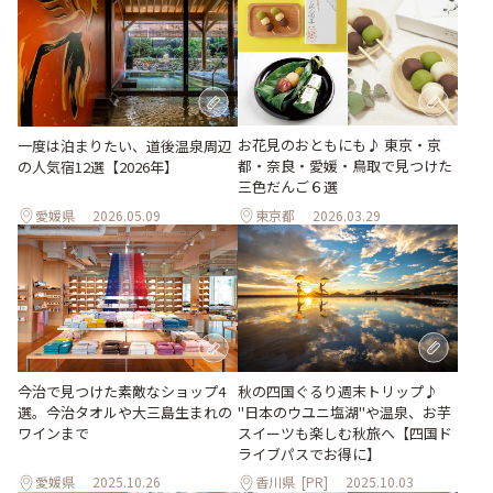
お花見のおともにも♪ 東京・京
一度は泊まりたい、道後温泉周辺
都・奈良・愛媛・鳥取で見つけた
の人気宿12選【2026年】
三色だんご６選
愛媛県
2026.05.09
東京都
2026.03.29
秋の四国ぐるり週末トリップ♪
今治で見つけた素敵なショップ4
"日本のウユニ塩湖"や温泉、お芋
選。今治タオルや大三島生まれの
スイーツも楽しむ秋旅へ【四国ド
ワインまで
ライブパスでお得に】
愛媛県
2025.10.26
香川県
[PR]
2025.10.03