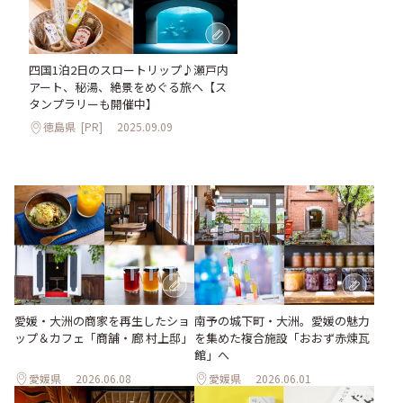
四国1泊2日のスロートリップ♪瀬戸内
アート、秘湯、絶景をめぐる旅へ【ス
タンプラリーも開催中】
徳島県
[PR]
2025.09.09
愛媛・大洲の商家を再生したショ
南予の城下町・大洲。愛媛の魅力
ップ＆カフェ「商舗・廊 村上邸」
を集めた複合施設「おおず赤煉瓦
館」へ
愛媛県
2026.06.08
愛媛県
2026.06.01