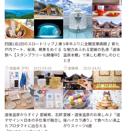
5年半ぶりに全館営業再開♪ 新た
四国1泊2日のスロートリップ♪瀬
な魅力あふれる愛媛の名湯「道後
戸内アート、秘湯、絶景をめぐる
温泉本館」で楽しむ癒やしのひと
旅へ【スタンプラリーも開催中】
とき
徳島県
[PR]
2025.09.09
愛媛県
2025.04.01
道後温泉からすぐ♪ 愛媛発、北欧
愛媛・道後温泉のお楽しみ♪「道
デザイン×日本の手仕事が融合し
後ハイカラ通り」で食べたい湯上
たプロダクトに出合える
がりスイーツ6選