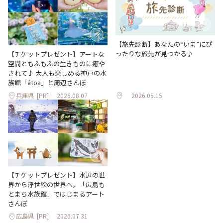
【旅先診断】あなたの“いま”にぴ
ったりな旅先が見つかる♪
【チケットプレゼント】アートな
空間ともふもふの生きものに癒や
されて♪ 大人も楽しめる神戸の水
族館「átoa」と周辺さんぽ
兵庫県
[PR]
2026.08.07
2026.05.15
【チケットプレゼント】水辺の世
界から浮世絵の世界へ。「広島も
とまち水族館」ではじまるアート
さんぽ
広島県
[PR]
2026.07.31