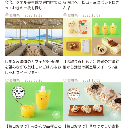
ら港町へ。松山・三津浜レトロさ
今治。タオル美術館や専門店でと
んぽ
っておきの一枚を探して
愛媛県
2023.12.13
愛媛県
2023.10.07
【お取り寄せも♪】愛媛の定番銘
しまなみ海道のカフェ9選〜絶景
菓から話題の新登場スイーツ7選
を望みながら美味しいごはん＆お
しゃれスイーツを〜
愛媛県
2023.08.26
愛媛県
2021.10.08
【毎日おやつ】みかんの品種ごと
【毎日おやつ】昔なつかしい素朴