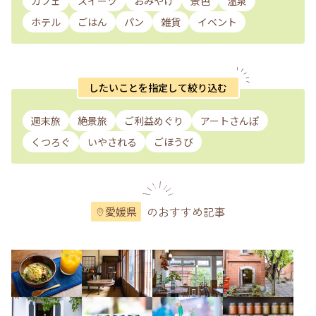
カフェ
スイーツ
おみやげ
景色
温泉
ホテル
ごはん
パン
雑貨
イベント
したいことを指定して絞り込む
週末旅
絶景旅
ご利益めぐり
アートさんぽ
くつろぐ
いやされる
ごほうび
のおすすめ記事
愛媛県