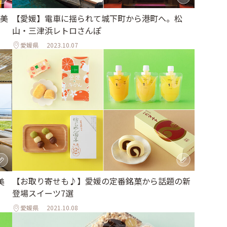
【愛媛】電車に揺られて城下町から港町へ。松
美
山・三津浜レトロさんぽ
愛媛県
2023.10.07
【お取り寄せも♪】愛媛の定番銘菓から話題の新
美
登場スイーツ7選
愛媛県
2021.10.08