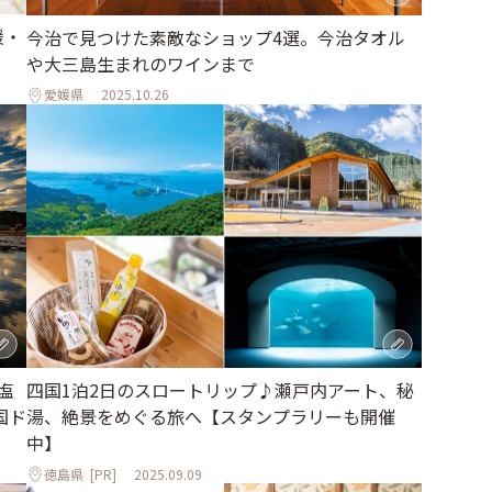
媛・
今治で見つけた素敵なショップ4選。今治タオル
や大三島生まれのワインまで
愛媛県
2025.10.26
塩
四国1泊2日のスロートリップ♪瀬戸内アート、秘
国ド
湯、絶景をめぐる旅へ【スタンプラリーも開催
中】
徳島県
[PR]
2025.09.09