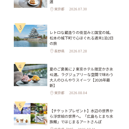
選
東京都
2026.07.30
3
レトロな蔵造りの街並みと国宝の城。
松本の城下町で心ほぐれる週末1泊2日
の旅
長野県
2026.07.28
4
夏のご褒美に♪東京ホテル限定かき氷
41選。ラグジュアリーな空間で味わう
大人のひんやりスイーツ【2026年最
新】
東京都
2026.08.04
5
【チケットプレゼント】水辺の世界か
ら浮世絵の世界へ。「広島もとまち水
族館」ではじまるアートさんぽ