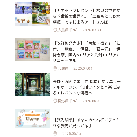
【チケットプレゼント】水辺の世界か
ら浮世絵の世界へ。「広島もとまち水
族館」ではじまるアートさんぽ
広島県
[PR]
2026.07.31
【改訂版発売♪】「角館・盛岡」「仙
台」「鎌倉」「伊豆」「軽井沢」「伊
勢志摩」国内6エリアと海外1エリアが
リニューアル
宮城県
2026.07.09
長野・浅間温泉「界 松本」がリニュー
アルオープン。信州ワインと音楽に浸
るエレガントな湯宿へ
長野県
[PR]
2026.08.05
【旅先診断】あなたの“いま”にぴった
りな旅先が見つかる♪
2026.05.15