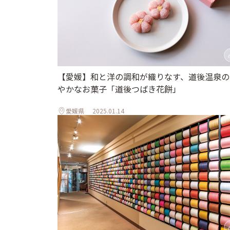
【愛媛】和と洋の調和が織りなす、道後温泉の
やかなお菓子「道後つばき花餅」
愛媛県
2025.01.14