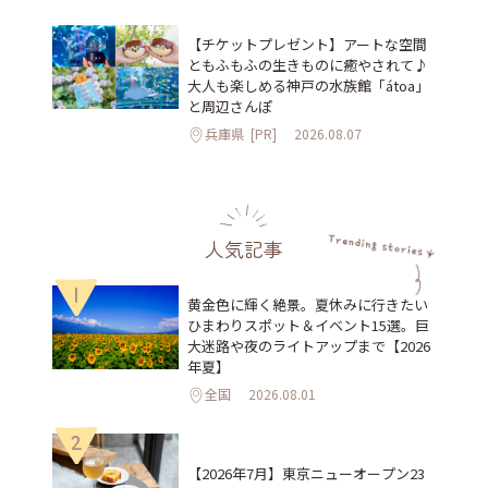
【チケットプレゼント】アートな空間
ともふもふの生きものに癒やされて♪
大人も楽しめる神戸の水族館「átoa」
と周辺さんぽ
兵庫県
[PR]
2026.08.07
人気記事
1
黄金色に輝く絶景。夏休みに行きたい
ひまわりスポット＆イベント15選。巨
大迷路や夜のライトアップまで【2026
年夏】
全国
2026.08.01
2
【2026年7月】東京ニューオープン23