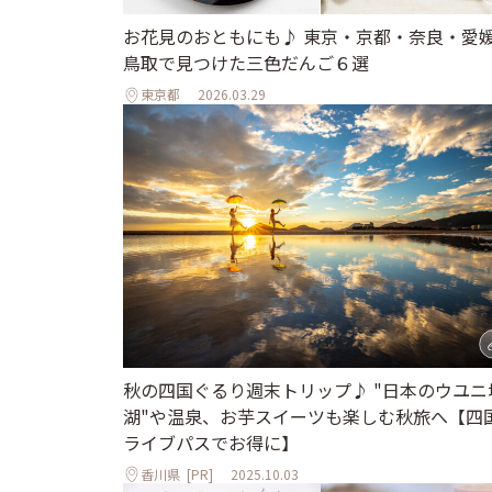
お花見のおともにも♪ 東京・京都・奈良・愛
鳥取で見つけた三色だんご６選
東京都
2026.03.29
秋の四国ぐるり週末トリップ♪ "日本のウユニ
湖"や温泉、お芋スイーツも楽しむ秋旅へ【四
ライブパスでお得に】
香川県
[PR]
2025.10.03