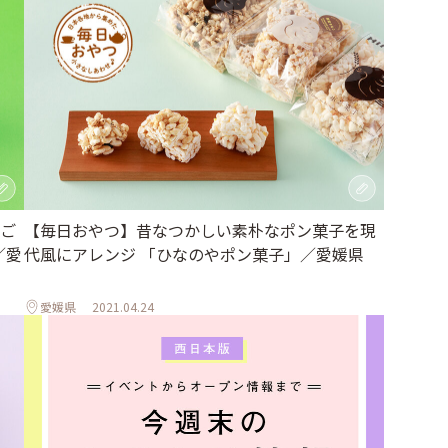
ご
【毎日おやつ】昔なつかしい素朴なポン菓子を現
／愛
代風にアレンジ 「ひなのやポン菓子」／愛媛県
愛媛県
2021.04.24