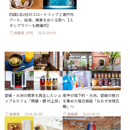
四国1泊2日のスロートリップ♪瀬戸内
アート、秘湯、絶景をめぐる旅へ【ス
タンプラリーも開催中】
徳島県
[PR]
2025.09.09
愛媛・大洲の商家を再生したショ
南予の城下町・大洲。愛媛の魅力
ップ＆カフェ「商舗・廊 村上邸」
を集めた複合施設「おおず赤煉瓦
館」へ
愛媛県
2026.06.08
愛媛県
2026.06.01