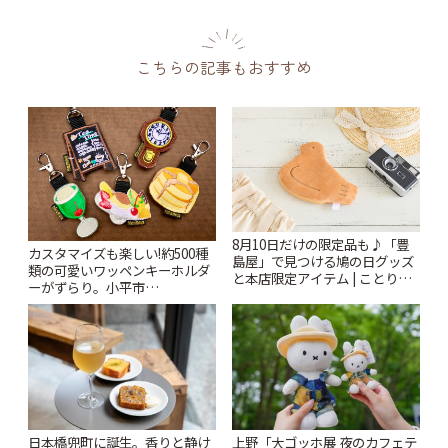
こちらの記事もおすすめ
8月10日だけの限定品も♪「豊
カスタマイズも楽しい!約500種
島屋」で見つける鳩の日グッズ
類の可愛いワッペンキーホルダ
と本店限定アイテム | ことりっ
ーがずらり。小平市
ぷ
「Kimamaya T&K」 | ことりっ
ぷ
日本橋兜町に誕生。香りと静け
上野「大ゴッホ展 夜のカフェテ