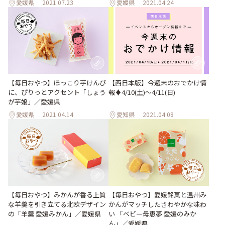
愛媛県
2021.07.23
愛媛県
2021.04.24
【毎日おやつ】ほっこり芋けんぴ
【西日本版】今週末のおでかけ情
に、ぴりっとアクセント「しょう
報♦︎4/10(土)〜4/11(日)
が芋娘」／愛媛県
愛媛県
2021.04.14
愛知県
2021.04.08
【毎日おやつ】みかんが香る上質
【毎日おやつ】愛媛銘菓と温州み
な羊羹を引き立てる北欧デザイン
かんがマッチしたさわやかな味わ
の「羊羹 愛媛みかん」／愛媛県
い 「ベビー母恵夢 愛媛のみか
ん」／愛媛県