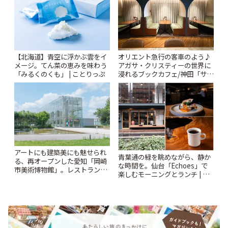
【北海道】青空に浮かぶ雲をイ
オリエント急行の客車のよう♪
メージ。てん菜の恵みを味わう
アガサ・クリスティーの世界に
「みるくのくも」 | ことりっぷ
浸れるブックカフェ/神田「サロ
ンクリスティ」 | ことりっぷ
アートにも建築美にも魅せられ
青葉通の緑を眺めながら、静か
る、再オープンした愛知「岡崎
な時間を。仙台「Echoes」で
市美術博物館」。レストランや
楽しむモーニングとランチ | こ
ショップも充実 | ことりっぷ
とりっぷ