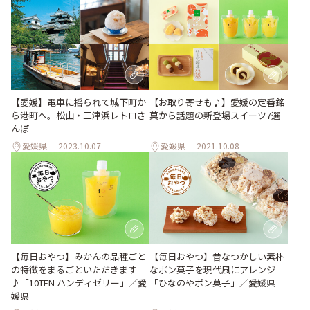
【愛媛】電車に揺られて城下町か
【お取り寄せも♪】愛媛の定番銘
ら港町へ。松山・三津浜レトロさ
菓から話題の新登場スイーツ7選
んぽ
愛媛県
2023.10.07
愛媛県
2021.10.08
【毎日おやつ】みかんの品種ごと
【毎日おやつ】昔なつかしい素朴
の特徴をまるごといただきます
なポン菓子を現代風にアレンジ
♪「10TEN ハンディゼリー」／愛
「ひなのやポン菓子」／愛媛県
媛県