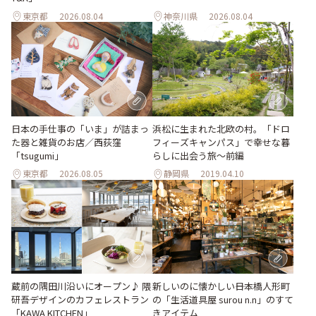
東京都
2026.08.04
神奈川県
2026.08.04
日本の手仕事の「いま」が詰まっ
浜松に生まれた北欧の村。「ドロ
た器と雑貨のお店／西荻窪
フィーズキャンパス」で幸せな暮
「tsugumi」
らしに出会う旅～前編
東京都
2026.08.05
静岡県
2019.04.10
蔵前の隅田川沿いにオープン♪ 隈
新しいのに懐かしい――日本橋人形町
研吾デザインのカフェレストラン
の「生活道具屋 surou n.n」のすて
「KAWA KITCHEN」
きアイテム