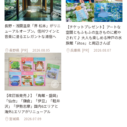
長野・浅間温泉「界 松本」がリニ
【チケットプレゼント】アートな
ューアルオープン。信州ワインと
空間ともふもふの生きものに癒や
音楽に浸るエレガントな湯宿へ
されて♪ 大人も楽しめる神戸の水
族館「átoa」と周辺さんぽ
長野県
[PR]
2026.08.05
兵庫県
[PR]
2026.08.07
【改訂版発売♪】「角館・盛岡」
「仙台」「鎌倉」「伊豆」「軽井
沢」「伊勢志摩」国内6エリアと
海外1エリアがリニューアル
宮城県
2026.07.09