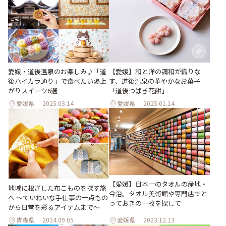
愛媛・道後温泉のお楽しみ♪「道
【愛媛】和と洋の調和が織りな
後ハイカラ通り」で食べたい湯上
す、道後温泉の華やかなお菓子
がりスイーツ6選
「道後つばき花餅」
愛媛県
2025.03.14
愛媛県
2025.01.14
【愛媛】日本一のタオルの産地・
地域に根ざした布こものを探す旅
今治。タオル美術館や専門店でと
へ 〜ていねいな手仕事の一点もの
っておきの一枚を探して
から日常を彩るアイテムまで〜
青森県
2024.09.05
愛媛県
2023.12.13