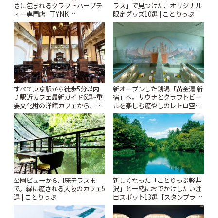
さに包まれるクラフトハーブテ
ラス」で見つけた、オリジナル
ィー専門店「TYNK
限定グッズ10選 | ことりっぷ
Kabutocho」 | ことりっぷ
すべて東京駅から徒歩5分以内
新オープンした銭湯「黄金湯 新
♪駅近カフェ最新ガイド6選~重
宿」へ。サウナとクラフトビー
要文化財の洋館カフェから、改
ルを楽しむ癒やしのレトロ空間
札すぐのレトロ喫茶まで~ | こと
| ことりっぷ
りっぷ
公園ビューから川床テラスま
新しくなった「ことりっぷ軽井
で。緑に癒される大阪のカフェ5
沢」と一緒におでかけしたい注
選 | ことりっぷ
目スポット13選【スタンプラリ
ー開催中】 | ことりっぷ