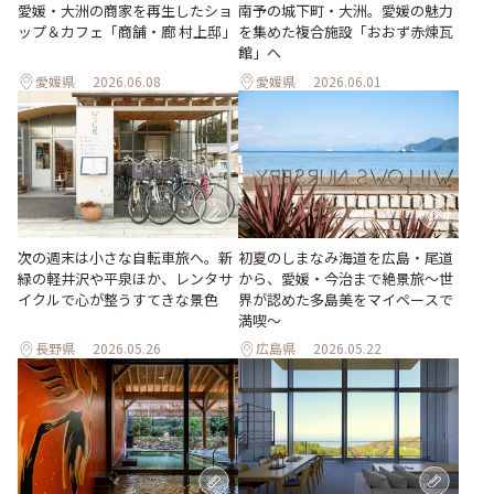
愛媛・大洲の商家を再生したショ
南予の城下町・大洲。愛媛の魅力
ップ＆カフェ「商舗・廊 村上邸」
を集めた複合施設「おおず赤煉瓦
館」へ
愛媛県
2026.06.08
愛媛県
2026.06.01
次の週末は小さな自転車旅へ。新
初夏のしまなみ海道を広島・尾道
緑の軽井沢や平泉ほか、レンタサ
から、愛媛・今治まで絶景旅〜世
イクルで心が整うすてきな景色
界が認めた多島美をマイペースで
満喫〜
長野県
2026.05.26
広島県
2026.05.22