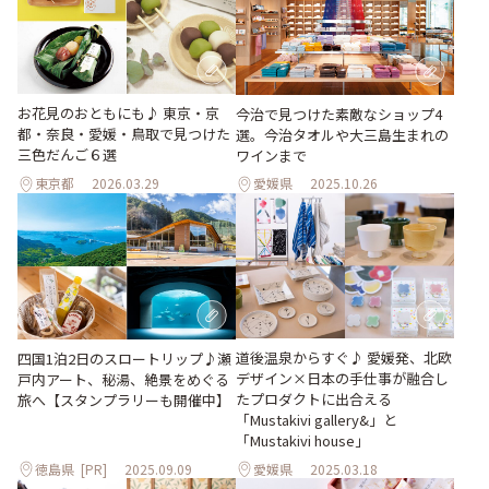
お花見のおともにも♪ 東京・京
今治で見つけた素敵なショップ4
都・奈良・愛媛・鳥取で見つけた
選。今治タオルや大三島生まれの
三色だんご６選
ワインまで
東京都
2026.03.29
愛媛県
2025.10.26
道後温泉からすぐ♪ 愛媛発、北欧
四国1泊2日のスロートリップ♪瀬
デザイン×日本の手仕事が融合し
戸内アート、秘湯、絶景をめぐる
たプロダクトに出合える
旅へ【スタンプラリーも開催中】
「Mustakivi gallery&」と
「Mustakivi house」
徳島県
[PR]
2025.09.09
愛媛県
2025.03.18