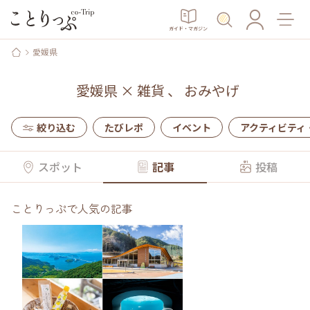
ガイド・マガジン
愛媛県
愛媛県
×
雑貨
、
おみやげ
絞り込む
たびレポ
イベント
アクティビティ
スポット
記事
投稿
ことりっぷで人気の記事