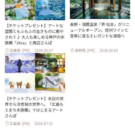
長野・浅間温泉「界 松本」がリニ
【チケットプレゼント】アートな
ューアルオープン。信州ワインと
空間ともふもふの生きものに癒や
音楽に浸るエレガントな湯宿へ
されて♪ 大人も楽しめる神戸の水
族館「átoa」と周辺さんぽ
兵庫県
[PR]
2026.08.07
長野県
[PR]
2026.08.05
【チケットプレゼント】水辺の世
界から浮世絵の世界へ。「広島も
とまち水族館」ではじまるアート
さんぽ
広島県
[PR]
2026.07.31