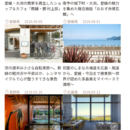
愛媛・大洲の商家を再生したショ
南予の城下町・大洲。愛媛の魅力
ップ＆カフェ「商舗・廊 村上邸」
を集めた複合施設「おおず赤煉瓦
館」へ
愛媛県
2026.06.08
愛媛県
2026.06.01
次の週末は小さな自転車旅へ。新
初夏のしまなみ海道を広島・尾道
緑の軽井沢や平泉ほか、レンタサ
から、愛媛・今治まで絶景旅〜世
イクルで心が整うすてきな景色
界が認めた多島美をマイペースで
満喫〜
長野県
2026.05.26
広島県
2026.05.22