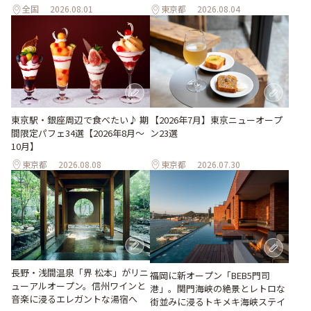
全国
2026.08.01
東京都
2026.08.04
東京駅・銀座周辺で食べたい♪ 期
【2026年7月】東京ニューオープ
間限定パフェ34選【2026年8月～
ン23選
10月】
東京都
2026.08.08
東京都
2026.07.30
長野・浅間温泉「界 松本」がリニ
福岡に新オープン「BEB5門司
ューアルオープン。信州ワインと
港」。関門海峡の絶景とレトロな
音楽に浸るエレガントな湯宿へ
街並みに浸るトキメキ海峡ステイ