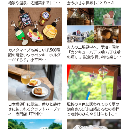
絶景や温泉、名建築まで | こと
会う小さな世界 | ことりっぷ
りっぷ
大人の工場見学へ、愛知・岡崎
カスタマイズも楽しい!約500種
「カクキュー八丁味噌(八丁味噌
類の可愛いワッペンキーホルダ
の郷)」。試食や買い物も楽しみ
ーがずらり。小平市
♪ | ことりっぷ
「Kimamaya T&K」 | ことりっ
ぷ
風鈴の音色に誘われて歩く夏の
日本橋兜町に誕生。香りと静け
鎌倉さんぽ♪由緒ある社の参拝
さに包まれるクラフトハーブテ
と老舗のひんやり甘味も | こと
ィー専門店「TYNK
りっぷ
Kabutocho」 | ことりっぷ