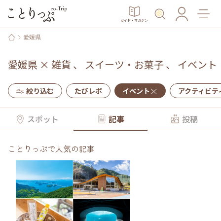
ガイド・マガジン
愛媛県
愛媛県
×
雑貨
、
スイーツ・お菓子
、
イベント
絞り込む
たびレポ
イベント
アクティビテ
スポット
記事
投稿
ことりっぷで人気の記事