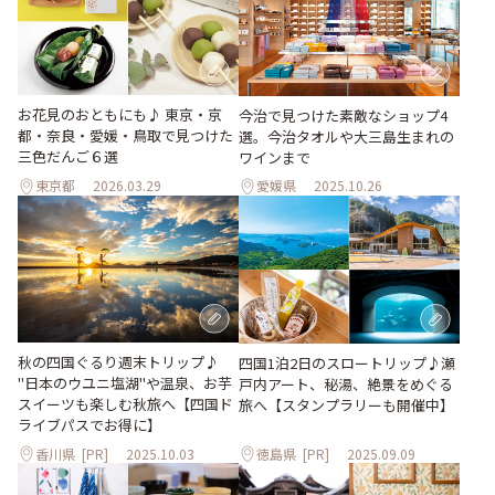
お花見のおともにも♪ 東京・京
今治で見つけた素敵なショップ4
都・奈良・愛媛・鳥取で見つけた
選。今治タオルや大三島生まれの
三色だんご６選
ワインまで
東京都
2026.03.29
愛媛県
2025.10.26
秋の四国ぐるり週末トリップ♪
四国1泊2日のスロートリップ♪瀬
"日本のウユニ塩湖"や温泉、お芋
戸内アート、秘湯、絶景をめぐる
スイーツも楽しむ秋旅へ【四国ド
旅へ【スタンプラリーも開催中】
ライブパスでお得に】
香川県
[PR]
2025.10.03
徳島県
[PR]
2025.09.09