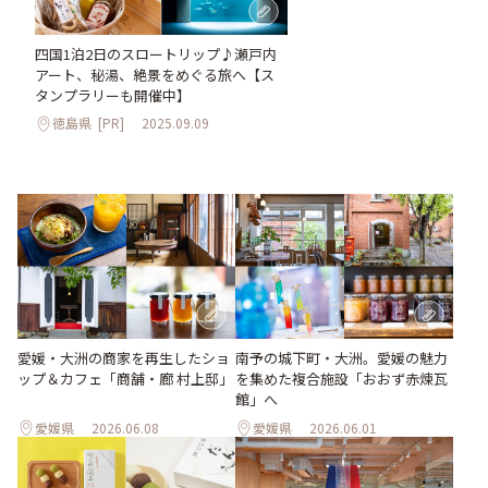
四国1泊2日のスロートリップ♪瀬戸内
アート、秘湯、絶景をめぐる旅へ【ス
タンプラリーも開催中】
徳島県
[PR]
2025.09.09
愛媛・大洲の商家を再生したショ
南予の城下町・大洲。愛媛の魅力
ップ＆カフェ「商舗・廊 村上邸」
を集めた複合施設「おおず赤煉瓦
館」へ
愛媛県
2026.06.08
愛媛県
2026.06.01