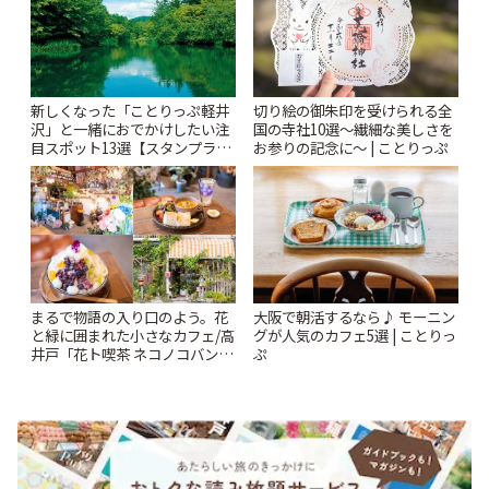
新しくなった「ことりっぷ軽井
切り絵の御朱印を受けられる全
沢」と一緒におでかけしたい注
国の寺社10選〜繊細な美しさを
目スポット13選【スタンプラリ
お参りの記念に〜 | ことりっぷ
ー開催中】 | ことりっぷ
まるで物語の入り口のよう。花
大阪で朝活するなら♪ モーニン
と緑に囲まれた小さなカフェ/高
グが人気のカフェ5選 | ことりっ
井戸「花ト喫茶 ネコノコバン」
ぷ
| ことりっぷ