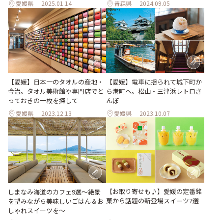
愛媛県
2025.01.14
青森県
2024.09.05
【愛媛】電車に揺られて城下町か
【愛媛】日本一のタオルの産地・
ら港町へ。松山・三津浜レトロさ
今治。タオル美術館や専門店でと
んぽ
っておきの一枚を探して
愛媛県
2023.12.13
愛媛県
2023.10.07
【お取り寄せも♪】愛媛の定番銘
しまなみ海道のカフェ9選〜絶景
菓から話題の新登場スイーツ7選
を望みながら美味しいごはん＆お
しゃれスイーツを〜