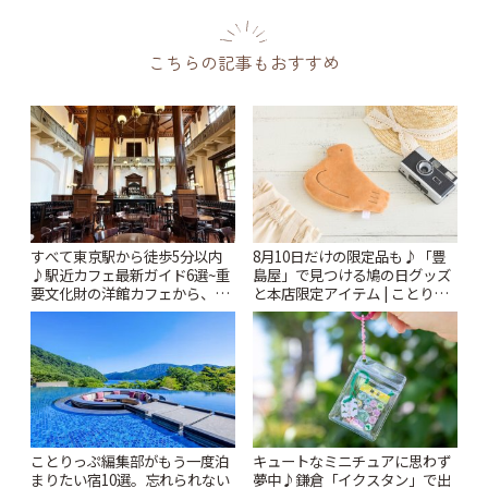
こちらの記事もおすすめ
すべて東京駅から徒歩5分以内
8月10日だけの限定品も♪「豊
♪駅近カフェ最新ガイド6選~重
島屋」で見つける鳩の日グッズ
要文化財の洋館カフェから、改
と本店限定アイテム | ことりっ
札すぐのレトロ喫茶まで~ | こと
ぷ
りっぷ
ことりっぷ編集部がもう一度泊
キュートなミニチュアに思わず
まりたい宿10選。忘れられない
夢中♪鎌倉「イクスタン」で出