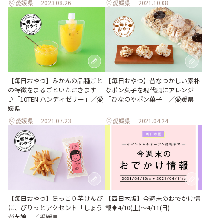
愛媛県
2023.08.26
愛媛県
2021.10.08
【毎日おやつ】みかんの品種ごと
【毎日おやつ】昔なつかしい素朴
の特徴をまるごといただきます
なポン菓子を現代風にアレンジ
♪「10TEN ハンディゼリー」／愛
「ひなのやポン菓子」／愛媛県
媛県
愛媛県
2021.07.23
愛媛県
2021.04.24
【毎日おやつ】ほっこり芋けんぴ
【西日本版】今週末のおでかけ情
に、ぴりっとアクセント「しょう
報♦︎4/10(土)〜4/11(日)
が芋娘」／愛媛県