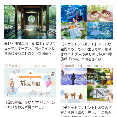
長野・浅間温泉「界 松本」がリニ
【チケットプレゼント】アートな
ューアルオープン。信州ワインと
空間ともふもふの生きものに癒や
音楽に浸るエレガントな湯宿へ
されて♪ 大人も楽しめる神戸の水
族館「átoa」と周辺さんぽ
長野県
[PR]
2026.08.05
兵庫県
[PR]
2026.08.07
【旅先診断】あなたの“いま”にぴ
ったりな旅先が見つかる♪
【チケットプレゼント】水辺の世
界から浮世絵の世界へ。「広島も