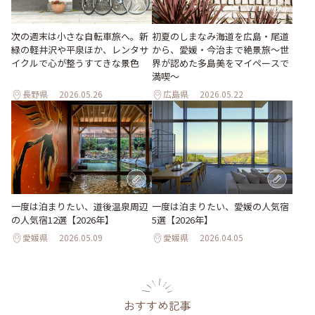
次の週末は小さな自転車旅へ。新
初夏のしまなみ海道を広島・尾道
緑の軽井沢や平泉ほか、レンタサ
から、愛媛・今治まで絶景旅〜世
イクルで心が整うすてきな景色
界が認めた多島美をマイペースで
満喫〜
長野県
2026.05.26
広島県
2026.05.22
一度は泊まりたい、道後温泉周辺
一度は泊まりたい、愛媛の人気宿
の人気宿12選【2026年】
5選【2026年】
愛媛県
2026.05.09
愛媛県
2026.04.05
おすすめ記事