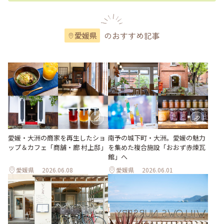
のおすすめ記事
愛媛県
愛媛・大洲の商家を再生したショ
南予の城下町・大洲。愛媛の魅力
ップ＆カフェ「商舗・廊 村上邸」
を集めた複合施設「おおず赤煉瓦
館」へ
愛媛県
2026.06.08
愛媛県
2026.06.01