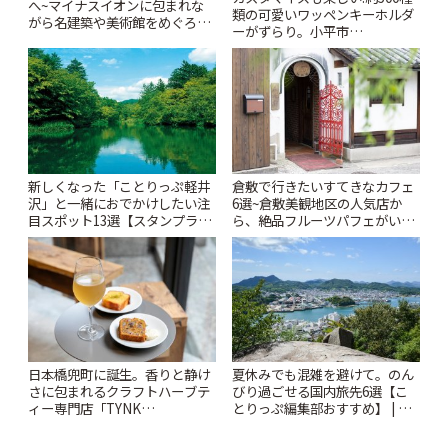
へ~マイナスイオンに包まれな
類の可愛いワッペンキーホルダ
がら名建築や美術館をめぐろう
ーがずらり。小平市
~ | ことりっぷ
「Kimamaya T&K」 | ことりっ
ぷ
新しくなった「ことりっぷ軽井
倉敷で行きたいすてきなカフェ
沢」と一緒におでかけしたい注
6選~倉敷美観地区の人気店か
目スポット13選【スタンプラリ
ら、絶品フルーツパフェがいた
ー開催中】 | ことりっぷ
だけるパーラーまで~ | ことりっ
ぷ
日本橋兜町に誕生。香りと静け
夏休みでも混雑を避けて。のん
さに包まれるクラフトハーブテ
びり過ごせる国内旅先6選【こ
ィー専門店「TYNK
とりっぷ編集部おすすめ】 | こ
Kabutocho」 | ことりっぷ
とりっぷ