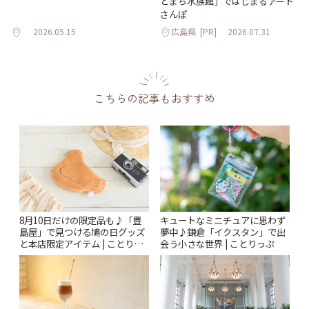
とまち水族館」ではじまるアート
さんぽ
2026.05.15
広島県
[PR]
2026.07.31
こちらの記事もおすすめ
8月10日だけの限定品も♪「豊
キュートなミニチュアに思わず
島屋」で見つける鳩の日グッズ
夢中♪鎌倉「イクスタン」で出
と本店限定アイテム | ことりっ
会う小さな世界 | ことりっぷ
ぷ