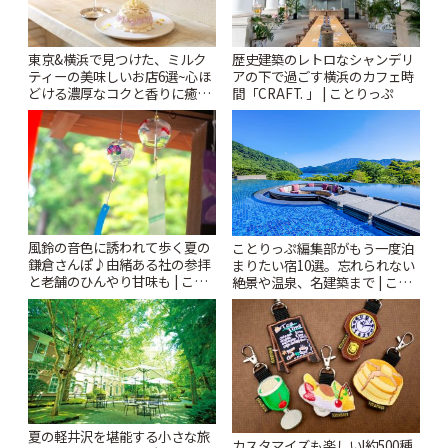
東京&横浜で見つけた、ミルク
歴史建築のレトロなシャンデリ
ティーの美味しいお店6選~心ほ
アの下で過ごす横浜のカフェ時
どける濃厚なコクと香りに癒や
間「CRAFT. 」 | ことりっぷ
されるティータイム~ | ことりっ
ぷ
風鈴の音色に誘われて歩く夏の
ことりっぷ編集部がもう一度泊
鎌倉さんぽ♪由緒ある社の参拝
まりたい宿10選。忘れられない
と老舗のひんやり甘味も | こと
絶景や温泉、名建築まで | こと
りっぷ
りっぷ
夏の軽井沢を堪能する小さな旅
カスタマイズも楽しい!約500種