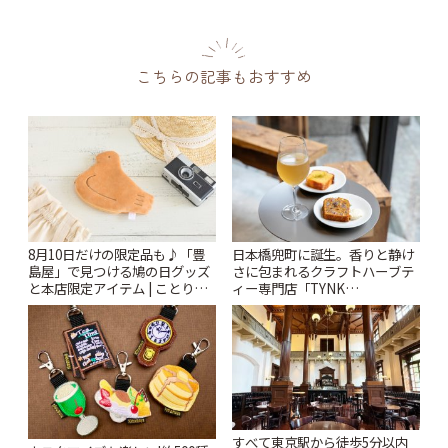
こちらの記事もおすすめ
8月10日だけの限定品も♪「豊
日本橋兜町に誕生。香りと静け
島屋」で見つける鳩の日グッズ
さに包まれるクラフトハーブテ
と本店限定アイテム | ことりっ
ィー専門店「TYNK
ぷ
Kabutocho」 | ことりっぷ
すべて東京駅から徒歩5分以内