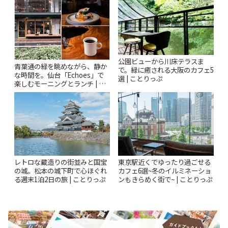
ぷ
公園ビューから川床テラスま
青葉通の緑を眺めながら、静か
で。緑に癒される大阪のカフェ5
な時間を。仙台「Echoes」で
選 | ことりっぷ
楽しむモーニングとランチ | こ
とりっぷ
レトロな蔵造りの街並みと国宝
東京駅近くでゆったり過ごせる
の城。松本の城下町で心ほぐれ
カフェ6選~冬のイルミネーショ
る週末1泊2日の旅 | ことりっぷ
ンもきらめく街で~ | ことりっぷ