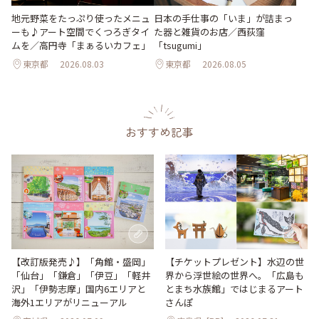
地元野菜をたっぷり使ったメニュ
日本の手仕事の「いま」が詰まっ
ーも♪アート空間でくつろぎタイ
た器と雑貨のお店／西荻窪
ムを／高円寺「まぁるいカフェ」
「tsugumi」
東京都
2026.08.03
東京都
2026.08.05
おすすめ記事
【改訂版発売♪】「角館・盛岡」
【チケットプレゼント】水辺の世
「仙台」「鎌倉」「伊豆」「軽井
界から浮世絵の世界へ。「広島も
沢」「伊勢志摩」国内6エリアと
とまち水族館」ではじまるアート
海外1エリアがリニューアル
さんぽ