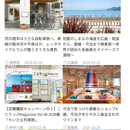
次の週末は小さな自転車旅へ。新
初夏のしまなみ海道を広島・尾道
緑の軽井沢や平泉ほか、レンタサ
から、愛媛・今治まで絶景旅〜世
イクルで心が整うすてきな景色
界が認めた多島美をマイペースで
満喫〜
長野県
2026.05.26
広島県
2026.05.22
【定期購読キャンペーン中♪】こ
今治で見つけた素敵なショップ4
とりっぷMagazine Vol.48 2026春
選。今治タオルや大三島生まれの
「ちいさな列車旅」
ワインまで
神奈川県
2026.02.26
愛媛県
2025.10.26