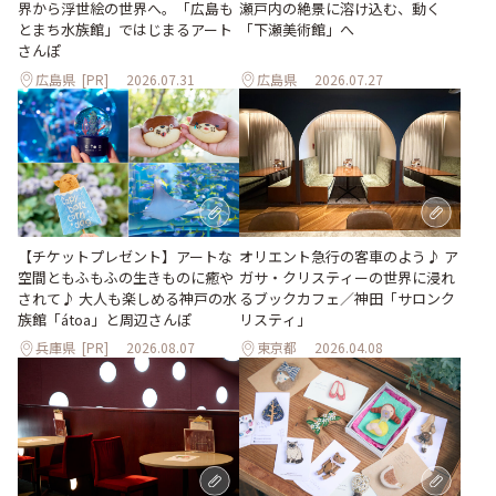
瀬戸内の絶景に溶け込む、動く
界から浮世絵の世界へ。「広島も
「下瀬美術館」へ
とまち水族館」ではじまるアート
さんぽ
広島県
[PR]
2026.07.31
広島県
2026.07.27
【チケットプレゼント】アートな
オリエント急行の客車のよう♪ ア
空間ともふもふの生きものに癒や
ガサ・クリスティーの世界に浸れ
されて♪ 大人も楽しめる神戸の水
るブックカフェ／神田「サロンク
族館「átoa」と周辺さんぽ
リスティ」
兵庫県
[PR]
2026.08.07
東京都
2026.04.08