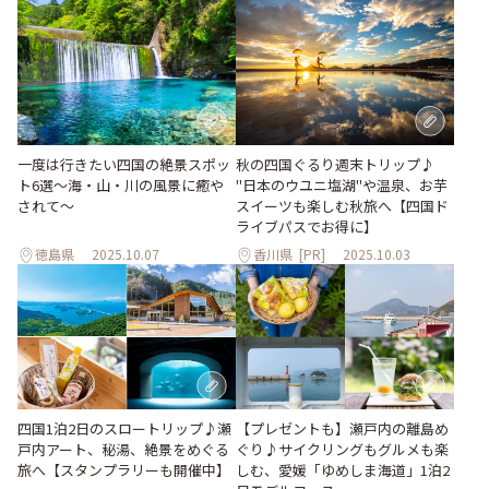
一度は行きたい四国の絶景スポッ
秋の四国ぐるり週末トリップ♪
ト6選〜海・山・川の風景に癒や
"日本のウユニ塩湖"や温泉、お芋
されて〜
スイーツも楽しむ秋旅へ【四国ド
ライブパスでお得に】
徳島県
2025.10.07
香川県
[PR]
2025.10.03
【プレゼントも】瀬戸内の離島め
四国1泊2日のスロートリップ♪瀬
ぐり♪サイクリングもグルメも楽
戸内アート、秘湯、絶景をめぐる
しむ、愛媛「ゆめしま海道」1泊2
旅へ【スタンプラリーも開催中】