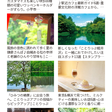
カスタマイズも楽しい!約500種
♪駅近カフェ最新ガイド6選~重
類の可愛いワッペンキーホルダ
要文化財の洋館カフェから、改
ーがずらり。小平市
札すぐのレトロ喫茶まで~ | こと
「Kimamaya T&K」 | ことりっ
りっぷ
ぷ
風鈴の音色に誘われて歩く夏の
新しくなった「ことりっぷ軽井
鎌倉さんぽ♪由緒ある社の参拝
沢」と一緒におでかけしたい注
と老舗のひんやり甘味も | こと
目スポット13選【スタンプラリ
りっぷ
ー開催中】 | ことりっぷ
「ひみつの絶景」に出会う旅
東京&横浜で見つけた、ミルク
へ。ことりっぷアプリの投稿か
ティーの美味しいお店6選~心ほ
らピックアップ | ことりっぷ
どける濃厚なコクと香りに癒や
されるティータイム~ | ことりっ