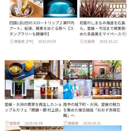
初夏のしまなみ海道を広島・
四国1泊2日のスロートリップ♪瀬戸内
ら、愛媛・今治まで絶景旅〜
アート、秘湯、絶景をめぐる旅へ【ス
めた多島美をマイペースで満
タンプラリーも開催中】
広島県
2026.05.22
徳島県
[PR]
2025.09.09
愛媛・大洲の商家を再生したショ
南予の城下町・大洲。愛媛の魅力
ップ＆カフェ「商舗・廊 村上邸」
を集めた複合施設「おおず赤煉瓦
館」へ
愛媛県
2026.06.08
愛媛県
2026.06.01