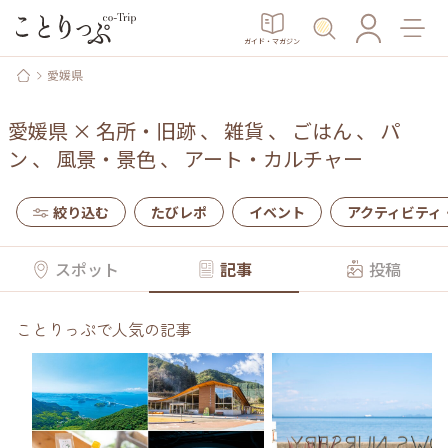
ガイド・マガジン
愛媛県
愛媛県
×
名所・旧跡
、
雑貨
、
ごはん
、
パ
ン
、
風景・景色
、
アート・カルチャー
絞り込む
たびレポ
イベント
アクティビティ
スポット
記事
投稿
ことりっぷで人気の記事