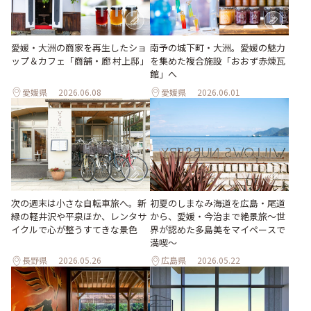
愛媛・大洲の商家を再生したショ
南予の城下町・大洲。愛媛の魅力
ップ＆カフェ「商舗・廊 村上邸」
を集めた複合施設「おおず赤煉瓦
館」へ
愛媛県
2026.06.08
愛媛県
2026.06.01
次の週末は小さな自転車旅へ。新
初夏のしまなみ海道を広島・尾道
緑の軽井沢や平泉ほか、レンタサ
から、愛媛・今治まで絶景旅〜世
イクルで心が整うすてきな景色
界が認めた多島美をマイペースで
満喫〜
長野県
2026.05.26
広島県
2026.05.22