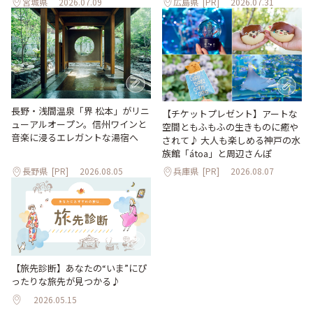
宮城県
2026.07.09
広島県
[PR]
2026.07.31
長野・浅間温泉「界 松本」がリニ
【チケットプレゼント】アートな
ューアルオープン。信州ワインと
空間ともふもふの生きものに癒や
音楽に浸るエレガントな湯宿へ
されて♪ 大人も楽しめる神戸の水
族館「átoa」と周辺さんぽ
長野県
[PR]
2026.08.05
兵庫県
[PR]
2026.08.07
【旅先診断】あなたの“いま”にぴ
ったりな旅先が見つかる♪
2026.05.15