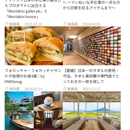
へ 〜ていねいな手仕事の一点もの
たプロダクトに出合える
から日常を彩るアイテムまで〜
「Mustakivi gallery&」と
「Mustakivi house」
愛媛県
2025.03.18
青森県
2024.09.05
フォカッチャ・フォカッチャサン
【愛媛】日本一のタオルの産地・
ドが自慢のお店4選｜by
今治。タオル美術館や専門店でと
PARISmag
っておきの一枚を探して
東京都
2024.05.14
愛媛県
2023.12.13