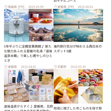
日モデルコース
徳島県
[PR]
2025.09.09
愛媛県
[PR]
2025.08.01
5年半ぶりに全館営業再開♪ 新た
海外旅行気分が味わえる西日本の
な魅力あふれる愛媛の名湯「道後
スポット9選
温泉本館」で楽しむ癒やしのひと
とき
愛媛県
2025.04.01
京都府
2025.03.30
道後温泉からすぐ♪ 愛媛発、北欧
地域に根ざした布こものを探す旅
デザイン×日本の手仕事が融合し