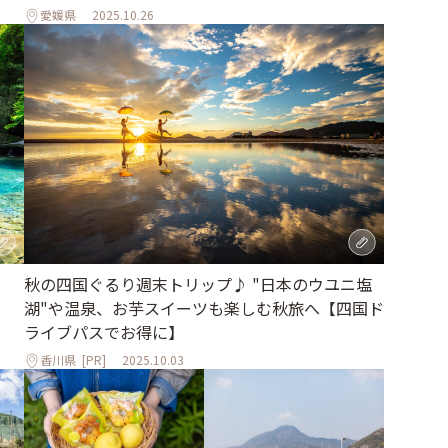
愛媛県
2025.10.26
秋の四国ぐるり週末トリップ♪ "日本のウユニ塩
湖"や温泉、お芋スイーツも楽しむ秋旅へ【四国ド
ライブパスでお得に】
香川県
[PR]
2025.10.03