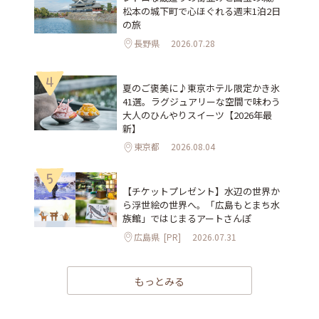
松本の城下町で心ほぐれる週末1泊2日
の旅
長野県
2026.07.28
4
夏のご褒美に♪東京ホテル限定かき氷
41選。ラグジュアリーな空間で味わう
大人のひんやりスイーツ【2026年最
新】
東京都
2026.08.04
5
【チケットプレゼント】水辺の世界か
ら浮世絵の世界へ。「広島もとまち水
族館」ではじまるアートさんぽ
広島県
[PR]
2026.07.31
もっとみる