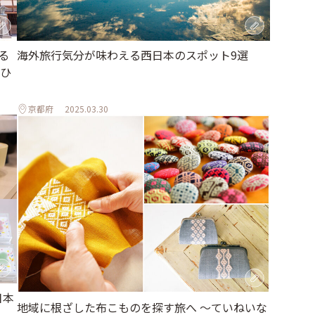
る
海外旅行気分が味わえる西日本のスポット9選
ひ
京都府
2025.03.30
日本
地域に根ざした布こものを探す旅へ 〜ていねいな