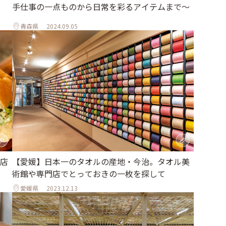
手仕事の一点ものから日常を彩るアイテムまで〜
」
青森県
2024.09.05
店
【愛媛】日本一のタオルの産地・今治。タオル美
術館や専門店でとっておきの一枚を探して
愛媛県
2023.12.13