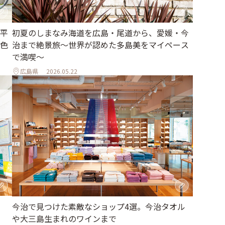
平
初夏のしまなみ海道を広島・尾道から、愛媛・今
色
治まで絶景旅〜世界が認めた多島美をマイペース
で満喫〜
広島県
2026.05.22
今治で見つけた素敵なショップ4選。今治タオル
や大三島生まれのワインまで