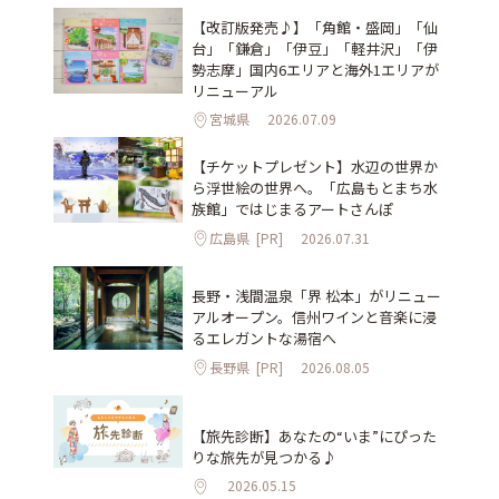
【改訂版発売♪】「角館・盛岡」「仙
台」「鎌倉」「伊豆」「軽井沢」「伊
勢志摩」国内6エリアと海外1エリアが
リニューアル
宮城県
2026.07.09
【チケットプレゼント】水辺の世界か
ら浮世絵の世界へ。「広島もとまち水
族館」ではじまるアートさんぽ
広島県
[PR]
2026.07.31
長野・浅間温泉「界 松本」がリニュー
アルオープン。信州ワインと音楽に浸
るエレガントな湯宿へ
長野県
[PR]
2026.08.05
【旅先診断】あなたの“いま”にぴった
りな旅先が見つかる♪
2026.05.15