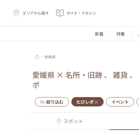
エリアから探す
ガイド・マガジン
新着
特集
愛媛県
愛媛県
×
名所・旧跡
、
雑貨
、
ポ
絞り込む
たびレポ
イベント
スポット