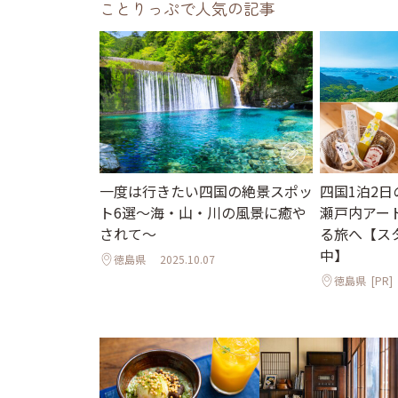
ことりっぷで人気の記事
一度は行きたい四国の絶景スポッ
四国1泊2
ト6選〜海・山・川の風景に癒や
瀬戸内アー
されて〜
る旅へ【ス
中】
徳島県
2025.10.07
徳島県
[PR]