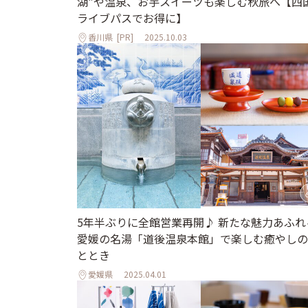
湖"や温泉、お芋スイーツも楽しむ秋旅へ【四
ライブパスでお得に】
香川県
[PR]
2025.10.03
5年半ぶりに全館営業再開♪ 新たな魅力あふれ
愛媛の名湯「道後温泉本館」で楽しむ癒やしの
ととき
愛媛県
2025.04.01