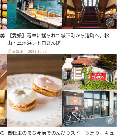
【愛媛】電車に揺られて城下町から港町へ。松
美
山・三津浜レトロさんぽ
愛媛県
2023.10.07
の
自転車のまち今治でのんびりスイーツ巡り。キュ