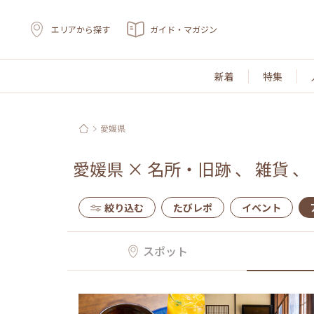
エリアから探す
ガイド・マガジン
新着
特集
愛媛県
愛媛県
×
名所・旧跡
、
雑貨
、
絞り込む
たびレポ
イベント
スポット