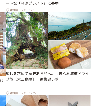
ートな「今治ブレスト」に夢中
愛媛県
2019.12.18
癒しを求めて歴史ある島へ。しまなみ海道ドライ
ブ旅【大三島編】｜編集部レポ
け
愛媛県
2018.12.27