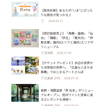
【旅先診断】あなたの“いま”にぴった
りな旅先が見つかる♪
2026.05.15
【改訂版発売♪】「角館・盛岡」「仙
台」「鎌倉」「伊豆」「軽井沢」「伊
勢志摩」国内6エリアと海外1エリアが
リニューアル
宮城県
2026.07.09
【チケットプレゼント】水辺の世界か
ら浮世絵の世界へ。「広島もとまち水
族館」ではじまるアートさんぽ
広島県
[PR]
2026.07.31
長野・浅間温泉「界 松本」がリニュー
アルオープン。信州ワインと音楽に浸
るエレガントな湯宿へ
長野県
[PR]
2026.08.05