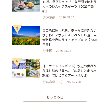
41選。ラグジュアリーな空間で味わう
大人のひんやりスイーツ【2026年最
新】
東京都
2026.08.04
4
黄金色に輝く絶景。夏休みに行きたい
ひまわりスポット＆イベント15選。巨
大迷路や夜のライトアップまで【2026
年夏】
全国
2026.08.01
5
【チケットプレゼント】水辺の世界か
ら浮世絵の世界へ。「広島もとまち水
族館」ではじまるアートさんぽ
広島県
[PR]
2026.07.31
もっとみる