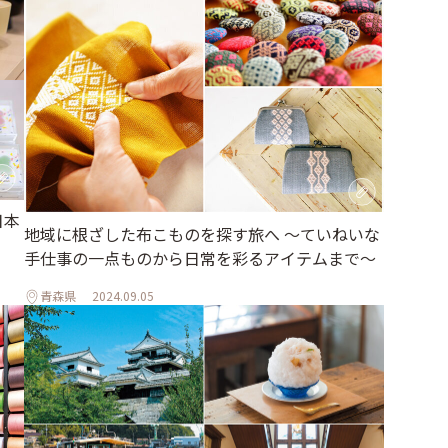
日本
地域に根ざした布こものを探す旅へ 〜ていねいな
手仕事の一点ものから日常を彩るアイテムまで〜
」
青森県
2024.09.05