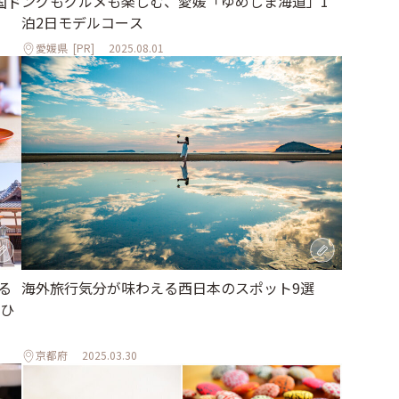
ングもグルメも楽しむ、愛媛「ゆめしま海道」1
国ド
泊2日モデルコース
愛媛県
[PR]
2025.08.01
る
海外旅行気分が味わえる西日本のスポット9選
ひ
京都府
2025.03.30