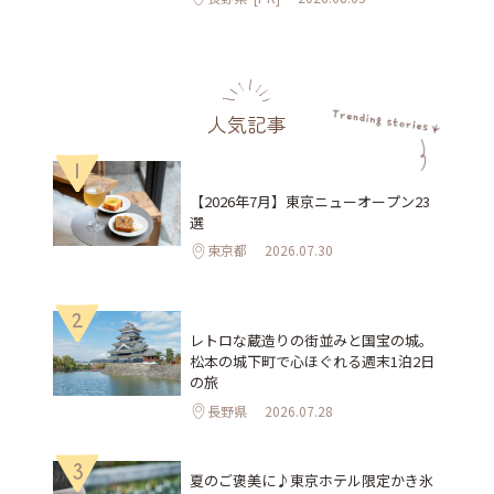
人気記事
1
【2026年7月】東京ニューオープン23
選
東京都
2026.07.30
2
レトロな蔵造りの街並みと国宝の城。
松本の城下町で心ほぐれる週末1泊2日
の旅
長野県
2026.07.28
3
夏のご褒美に♪東京ホテル限定かき氷