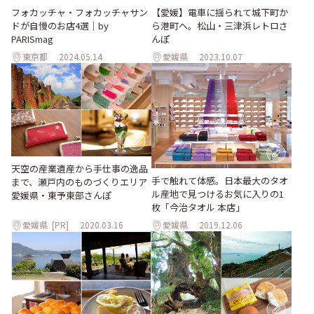
【愛媛】電車に揺られて城下町か
フォカッチャ・フォカッチャサン
ら港町へ。松山・三津浜レトロさ
ドが自慢のお店4選｜by
んぽ
PARISmag
東京都
2024.05.14
愛媛県
2023.10.07
天空の産業遺産から手仕事の逸品
手で触れて体感。日本最大のタオ
まで、瀬戸内のものづくりエリア
ル産地で見つけるお気に入りの1
愛媛県・東予東部さんぽ
枚「今治タオル 本店」
愛媛県
[PR]
2020.03.16
愛媛県
2019.12.06