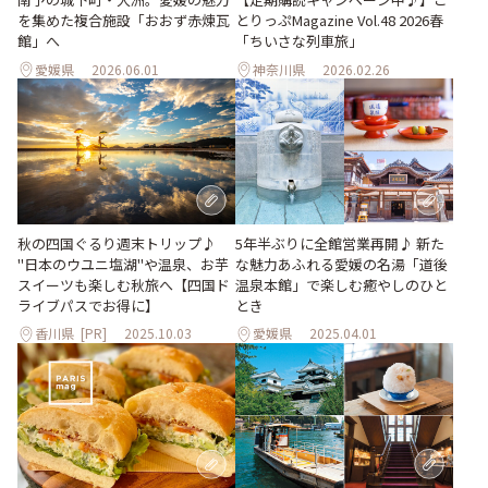
を集めた複合施設「おおず赤煉瓦
とりっぷMagazine Vol.48 2026春
館」へ
「ちいさな列車旅」
愛媛県
2026.06.01
神奈川県
2026.02.26
秋の四国ぐるり週末トリップ♪
5年半ぶりに全館営業再開♪ 新た
"日本のウユニ塩湖"や温泉、お芋
な魅力あふれる愛媛の名湯「道後
スイーツも楽しむ秋旅へ【四国ド
温泉本館」で楽しむ癒やしのひと
ライブパスでお得に】
とき
香川県
[PR]
2025.10.03
愛媛県
2025.04.01