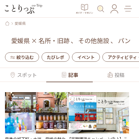
ガイド・マガジン
愛媛県
愛媛県
×
名所・旧跡
、
その他施設
、
パン
絞り込む
たびレポ
イベント
アクティビティ
スポット
記事
投稿
南予の城下町・大洲。愛媛の魅力
【定期購読キャンペーン中♪】こ