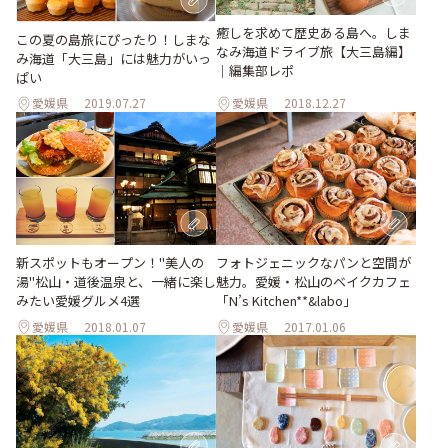
癒しを求めて歴史ある島へ。しま
この夏の島旅にぴったり！しまな
なみ海道ドライブ旅【大三島編】
み海道「大三島」には魅力がいっ
｜編集部レポ
ぱい
愛媛県
2019.07.27
愛媛県
2018.12.27
新スポットもオープン！"美人の
フォトジェニックなパンと空間が
湯"松山・道後温泉と、一緒に楽し
魅力。愛媛・松山のベイクカフェ
みたい愛媛グルメ4選
「N’s Kitchen**&labo」
愛媛県
2018.01.07
愛媛県
2017.01.06