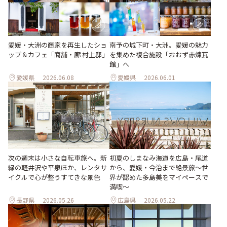
愛媛・大洲の商家を再生したショ
南予の城下町・大洲。愛媛の魅力
ップ＆カフェ「商舗・廊 村上邸」
を集めた複合施設「おおず赤煉瓦
館」へ
愛媛県
2026.06.08
愛媛県
2026.06.01
次の週末は小さな自転車旅へ。新
初夏のしまなみ海道を広島・尾道
緑の軽井沢や平泉ほか、レンタサ
から、愛媛・今治まで絶景旅〜世
イクルで心が整うすてきな景色
界が認めた多島美をマイペースで
満喫〜
長野県
2026.05.26
広島県
2026.05.22