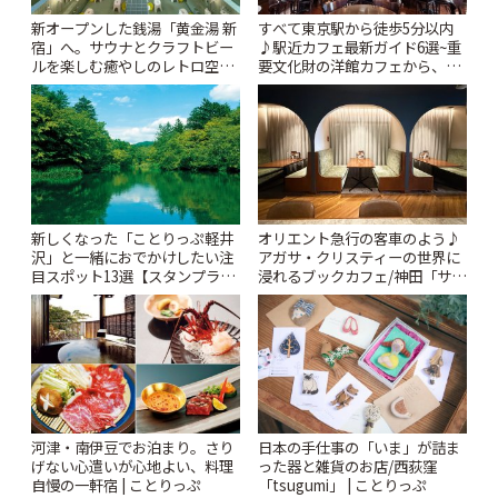
新オープンした銭湯「黄金湯 新
すべて東京駅から徒歩5分以内
宿」へ。サウナとクラフトビー
♪駅近カフェ最新ガイド6選~重
ルを楽しむ癒やしのレトロ空間
要文化財の洋館カフェから、改
| ことりっぷ
札すぐのレトロ喫茶まで~ | こと
りっぷ
新しくなった「ことりっぷ軽井
オリエント急行の客車のよう♪
沢」と一緒におでかけしたい注
アガサ・クリスティーの世界に
目スポット13選【スタンプラリ
浸れるブックカフェ/神田「サロ
ー開催中】 | ことりっぷ
ンクリスティ」 | ことりっぷ
河津・南伊豆でお泊まり。さり
日本の手仕事の「いま」が詰ま
げない心遣いが心地よい、料理
った器と雑貨のお店/西荻窪
自慢の一軒宿 | ことりっぷ
「tsugumi」 | ことりっぷ