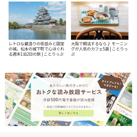
レトロな蔵造りの街並みと国宝
大阪で朝活するなら♪ モーニン
の城。松本の城下町で心ほぐれ
グが人気のカフェ5選 | ことりっ
る週末1泊2日の旅 | ことりっぷ
ぷ