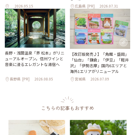
2026.05.15
広島県
[PR]
2026.07.31
長野・浅間温泉「界 松本」がリニ
【改訂版発売♪】「角館・盛岡」
ューアルオープン。信州ワインと
「仙台」「鎌倉」「伊豆」「軽井
音楽に浸るエレガントな湯宿へ
沢」「伊勢志摩」国内6エリアと
海外1エリアがリニューアル
長野県
[PR]
2026.08.05
宮城県
2026.07.09
こちらの記事もおすすめ