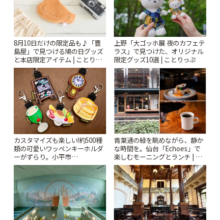
8月10日だけの限定品も♪「豊
上野「大ゴッホ展 夜のカフェテ
島屋」で見つける鳩の日グッズ
ラス」で見つけた、オリジナル
と本店限定アイテム | ことりっ
限定グッズ10選 | ことりっぷ
ぷ
カスタマイズも楽しい!約500種
青葉通の緑を眺めながら、静か
類の可愛いワッペンキーホルダ
な時間を。仙台「Echoes」で
ーがずらり。小平市
楽しむモーニングとランチ | こ
「Kimamaya T&K」 | ことりっ
とりっぷ
ぷ