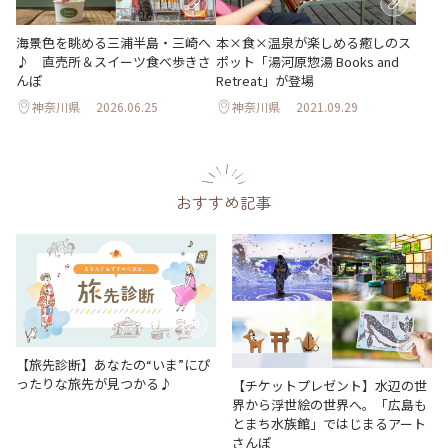
海景色を眺める三浦半島・三崎へ
本×食×温泉が楽しめる癒しのス
♪ 直売所＆スイーツ食べ歩きさ
ポット「湯河原惣湯 Books and
んぽ
Retreat」が登場
神奈川県
2026.06.25
神奈川県
2021.09.29
おすすめ記事
【旅先診断】あなたの“いま”にぴ
ったりな旅先が見つかる♪
【チケットプレゼント】水辺の世
界から浮世絵の世界へ。「広島も
とまち水族館」ではじまるアート
さんぽ