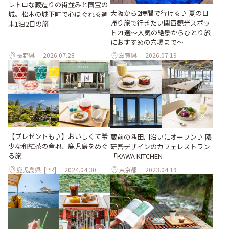
レトロな蔵造りの街並みと国宝の
大阪から2時間で行ける♪ 夏の日
城。松本の城下町で心ほぐれる週
帰り旅で行きたい関西観光スポッ
末1泊2日の旅
ト21選～人気の絶景からひとり旅
におすすめの穴場まで～
長野県
2026.07.28
滋賀県
2026.07.19
【プレゼントも♪】おいしくて希
蔵前の隅田川沿いにオープン♪ 隈
少な和紅茶の産地、鹿児島をめぐ
研吾デザインのカフェレストラン
る旅
「KAWA KITCHEN」
鹿児島県
[PR]
2024.04.30
東京都
2023.04.19