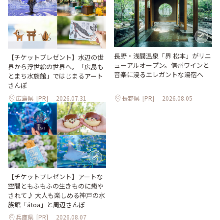
長野・浅間温泉「界 松本」がリニ
【チケットプレゼント】水辺の世
ューアルオープン。信州ワインと
界から浮世絵の世界へ。「広島も
音楽に浸るエレガントな湯宿へ
とまち水族館」ではじまるアート
さんぽ
広島県
[PR]
2026.07.31
長野県
[PR]
2026.08.05
【チケットプレゼント】アートな
空間ともふもふの生きものに癒や
されて♪ 大人も楽しめる神戸の水
族館「átoa」と周辺さんぽ
兵庫県
[PR]
2026.08.07