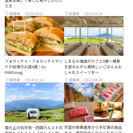
温泉本館」で楽しむ癒やしのひと
とき
愛媛県
2025.04.01
京都府
2025.03.30
フォカッチャ・フォカッチャサン
しまなみ海道のカフェ9選〜絶景
ドが自慢のお店4選｜by
を望みながら美味しいごはん＆お
PARISmag
しゃれスイーツを〜
東京都
2024.05.14
愛媛県
2023.08.26
天空の産業遺産から手仕事の逸品
雲の上の別天地・四国カルストの
まで、瀬戸内のものづくりエリア