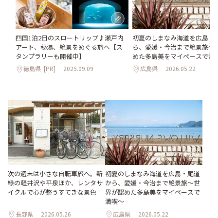
初夏のしまなみ海道を広島・
四国1泊2日のスロートリップ♪瀬戸内
ら、愛媛・今治まで絶景旅〜
アート、秘湯、絶景をめぐる旅へ【ス
めた多島美をマイペースで満
タンプラリーも開催中】
広島県
2026.05.22
徳島県
[PR]
2025.09.09
次の週末は小さな自転車旅へ。新
初夏のしまなみ海道を広島・尾道
緑の軽井沢や平泉ほか、レンタサ
から、愛媛・今治まで絶景旅〜世
イクルで心が整うすてきな景色
界が認めた多島美をマイペースで
満喫〜
長野県
2026.05.26
広島県
2026.05.22