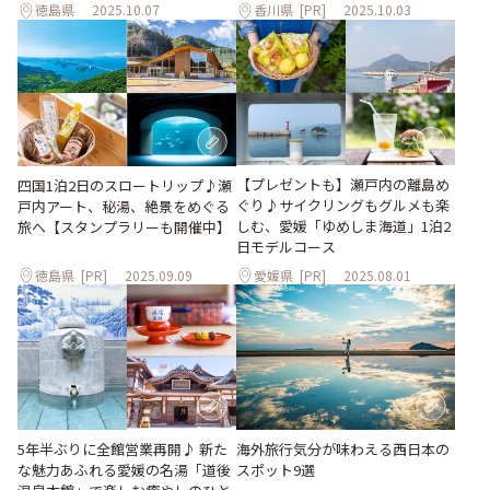
徳島県
2025.10.07
香川県
[PR]
2025.10.03
【プレゼントも】瀬戸内の離島め
四国1泊2日のスロートリップ♪瀬
ぐり♪サイクリングもグルメも楽
戸内アート、秘湯、絶景をめぐる
しむ、愛媛「ゆめしま海道」1泊2
旅へ【スタンプラリーも開催中】
日モデルコース
徳島県
[PR]
2025.09.09
愛媛県
[PR]
2025.08.01
5年半ぶりに全館営業再開♪ 新た
海外旅行気分が味わえる西日本の
な魅力あふれる愛媛の名湯「道後
スポット9選