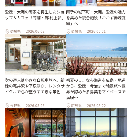
愛媛・大洲の商家を再生したショ
南予の城下町・大洲。愛媛の魅力
ップ＆カフェ「商舗・廊 村上邸」
を集めた複合施設「おおず赤煉瓦
館」へ
愛媛県
2026.06.08
愛媛県
2026.06.01
次の週末は小さな自転車旅へ。新
初夏のしまなみ海道を広島・尾道
緑の軽井沢や平泉ほか、レンタサ
から、愛媛・今治まで絶景旅〜世
イクルで心が整うすてきな景色
界が認めた多島美をマイペースで
満喫〜
長野県
2026.05.26
広島県
2026.05.22