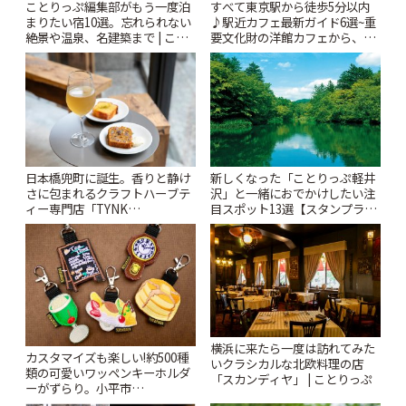
ことりっぷ編集部がもう一度泊
すべて東京駅から徒歩5分以内
まりたい宿10選。忘れられない
♪駅近カフェ最新ガイド6選~重
絶景や温泉、名建築まで | こと
要文化財の洋館カフェから、改
りっぷ
札すぐのレトロ喫茶まで~ | こと
りっぷ
日本橋兜町に誕生。香りと静け
新しくなった「ことりっぷ軽井
さに包まれるクラフトハーブテ
沢」と一緒におでかけしたい注
ィー専門店「TYNK
目スポット13選【スタンプラリ
Kabutocho」 | ことりっぷ
ー開催中】 | ことりっぷ
横浜に来たら一度は訪れてみた
カスタマイズも楽しい!約500種
いクラシカルな北欧料理の店
類の可愛いワッペンキーホルダ
「スカンディヤ」 | ことりっぷ
ーがずらり。小平市
「Kimamaya T&K」 | ことりっ