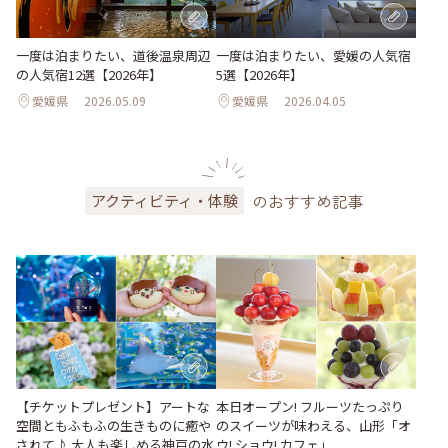
一度は泊まりたい、道後温泉周辺
一度は泊まりたい、愛媛の人気宿
の人気宿12選【2026年】
5選【2026年】
愛媛県
2026.05.09
愛媛県
2026.04.05
のおすすめ記事
アクティビティ・体験
【チケットプレゼント】アートな
本日オープン! フルーツたっぷり
空間ともふもふの生きものに癒や
のスイーツが味わえる、山形「オ
されて♪ 大人も楽しめる神戸の水
ウ! ショウ! カフェ」