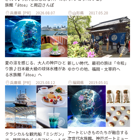
族館「átoa」と周辺さんぽ
兵庫県
[PR]
2026.08.07
山形県
2017.05.20
夏の涼を感じる、大人の神戸ひと
新しい時代、最初の旅は「令和」
り旅♪日本最大級の球体水槽があ
ゆかりの地、福岡・太宰府へ
る水族館「átoa」へ
兵庫県
[PR]
2025.08.12
福岡県
2019.05.01
アートといきものたちが融合する
クラシカルな観光船「ミシガン」
次世代水族館。神戸ポートミュー
で、琵琶湖のパノラマビュー＆グ