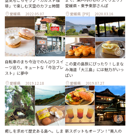
空気もごちそう♪「カルスト珈
愛媛県・東予東部さんぽ
琲」で楽しむ天空のカフェ時間
愛媛県
2022.05.07
愛媛県
[PR]
2020.03.16
自転車のまち今治でのんびりスイ
この夏の島旅にぴったり！しまな
ーツ巡り。キュートな「今治ブレ
み海道「大三島」には魅力がいっ
スト」に夢中
ぱい
愛媛県
2019.12.18
愛媛県
2019.07.27
癒しを求めて歴史ある島へ。しま
新スポットもオープン！"美人の