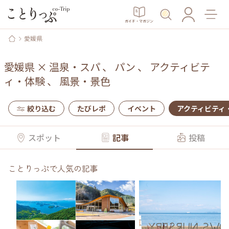
ガイド・マガジン
愛媛県
愛媛県
×
温泉・スパ
、
パン
、
アクティビテ
ィ・体験
、
風景・景色
絞り込む
たびレポ
イベント
アクティビティ
スポット
記事
投稿
ことりっぷで人気の記事