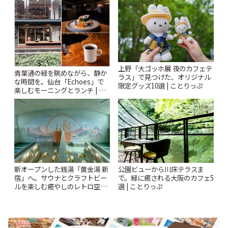
ぷ
上野「大ゴッホ展 夜のカフェテ
青葉通の緑を眺めながら、静か
ラス」で見つけた、オリジナル
な時間を。仙台「Echoes」で
限定グッズ10選 | ことりっぷ
楽しむモーニングとランチ | こ
とりっぷ
新オープンした銭湯「黄金湯 新
公園ビューから川床テラスま
宿」へ。サウナとクラフトビー
で。緑に癒される大阪のカフェ5
ルを楽しむ癒やしのレトロ空間
選 | ことりっぷ
| ことりっぷ