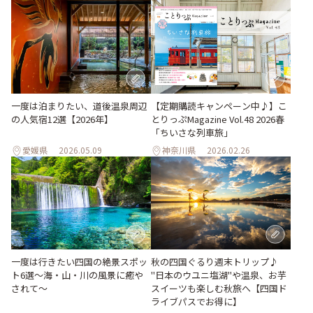
一度は泊まりたい、道後温泉周辺
【定期購読キャンペーン中♪】こ
の人気宿12選【2026年】
とりっぷMagazine Vol.48 2026春
「ちいさな列車旅」
愛媛県
2026.05.09
神奈川県
2026.02.26
一度は行きたい四国の絶景スポッ
秋の四国ぐるり週末トリップ♪
ト6選〜海・山・川の風景に癒や
"日本のウユニ塩湖"や温泉、お芋
されて〜
スイーツも楽しむ秋旅へ【四国ド
ライブパスでお得に】