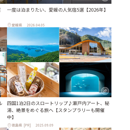
選
一度は泊まりたい、愛媛の人気宿5選【2026年】
愛媛県
2026.04.05
ル
四国1泊2日のスロートリップ♪瀬戸内アート、秘
湯、絶景をめぐる旅へ【スタンプラリーも開催
中】
徳島県
[PR]
2025.09.09