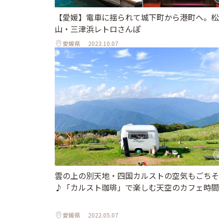
【愛媛】電車に揺られて城下町から港町へ。松
山・三津浜レトロさんぽ
愛媛県
2023.10.07
雲の上の別天地・四国カルストの空気もごちそ
♪「カルスト珈琲」で楽しむ天空のカフェ時間
愛媛県
2022.05.07