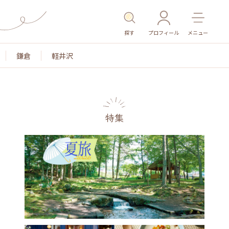
探す
プロフィール
メニュー
鎌倉
軽井沢
特集
名所・旧跡
温泉・スパ
その他施設
ごはん
カ