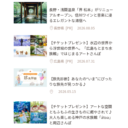
長野・浅間温泉「界 松本」がリニュー
アルオープン。信州ワインと音楽に浸
るエレガントな湯宿へ
長野県
[PR]
2026.08.05
【チケットプレゼント】水辺の世界か
ら浮世絵の世界へ。「広島もとまち水
族館」ではじまるアートさんぽ
広島県
[PR]
2026.07.31
【旅先診断】あなたの“いま”にぴった
りな旅先が見つかる♪
2026.05.15
【チケットプレゼント】アートな空間
ともふもふの生きものに癒やされて♪
大人も楽しめる神戸の水族館「átoa」
と周辺さんぽ