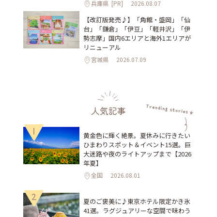
兵庫県
[PR]
2026.08.07
【改訂版発売♪】「角館・盛岡」「仙
台」「鎌倉」「伊豆」「軽井沢」「伊
勢志摩」国内6エリアと海外1エリアが
リニューアル
宮城県
2026.07.09
人気記事
1
黄金色に輝く絶景。夏休みに行きたい
ひまわりスポット＆イベント15選。巨
大迷路や夜のライトアップまで【2026
年夏】
全国
2026.08.01
2
夏のご褒美に♪東京ホテル限定かき氷
41選。ラグジュアリーな空間で味わう