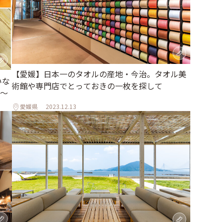
【愛媛】日本一のタオルの産地・今治。タオル美
いな
術館や専門店でとっておきの一枚を探して
〜
愛媛県
2023.12.13