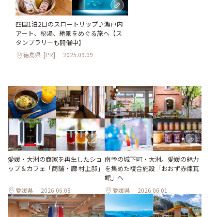
四国1泊2日のスロートリップ♪瀬戸内
アート、秘湯、絶景をめぐる旅へ【ス
タンプラリーも開催中】
徳島県
[PR]
2025.09.09
愛媛・大洲の商家を再生したショ
南予の城下町・大洲。愛媛の魅力
ップ＆カフェ「商舗・廊 村上邸」
を集めた複合施設「おおず赤煉瓦
館」へ
愛媛県
2026.06.08
愛媛県
2026.06.01