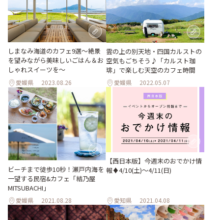
しまなみ海道のカフェ9選〜絶景
雲の上の別天地・四国カルストの
を望みながら美味しいごはん＆お
空気もごちそう♪「カルスト珈
しゃれスイーツを〜
琲」で楽しむ天空のカフェ時間
愛媛県
2023.08.26
愛媛県
2022.05.07
【西日本版】今週末のおでかけ情
ビーチまで徒歩10秒！瀬戸内海を
報♦︎4/10(土)〜4/11(日)
一望する民宿&カフェ「結乃屋
MITSUBACHI」
愛媛県
2021.08.28
愛知県
2021.04.08