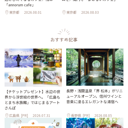
「annorum cafe」
東京都
2026.08.01
東京都
2026.08.03
おすすめ記事
長野・浅間温泉「界 松本」がリニ
【チケットプレゼント】水辺の世
ューアルオープン。信州ワインと
界から浮世絵の世界へ。「広島も
音楽に浸るエレガントな湯宿へ
とまち水族館」ではじまるアート
さんぽ
広島県
[PR]
2026.07.31
長野県
[PR]
2026.08.05