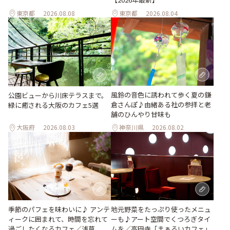
東京都
2026.08.08
東京都
2026.08.04
風鈴の音色に誘われて歩く夏の鎌
公園ビューから川床テラスまで。
倉さんぽ♪由緒ある社の参拝と老
緑に癒される大阪のカフェ5選
舗のひんやり甘味も
大阪府
2026.08.03
神奈川県
2026.08.02
地元野菜をたっぷり使ったメニュ
季節のパフェを味わいに♪ アンテ
ーも♪アート空間でくつろぎタイ
ィークに囲まれて、時間を忘れて
ムを／高円寺「まぁるいカフェ」
過ごしたくなるカフェ／浅草