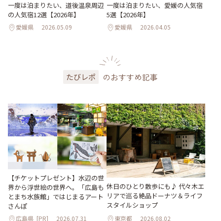
一度は泊まりたい、道後温泉周辺
一度は泊まりたい、愛媛の人気宿
の人気宿12選【2026年】
5選【2026年】
愛媛県
2026.05.09
愛媛県
2026.04.05
のおすすめ記事
たびレポ
【チケットプレゼント】水辺の世
休日のひとり散歩にも♪ 代々木エ
界から浮世絵の世界へ。「広島も
リアで巡る絶品ドーナツ＆ライフ
とまち水族館」ではじまるアート
スタイルショップ
さんぽ
広島県
[PR]
2026.07.31
東京都
2026.08.02