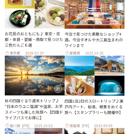
お花見のおともにも♪ 東京・京
今治で見つけた素敵なショップ4
都・奈良・愛媛・鳥取で見つけた
選。今治タオルや大三島生まれの
三色だんご６選
ワインまで
東京都
2026.03.29
愛媛県
2025.10.26
秋の四国ぐるり週末トリップ♪
四国1泊2日のスロートリップ♪瀬
"日本のウユニ塩湖"や温泉、お芋
戸内アート、秘湯、絶景をめぐる
スイーツも楽しむ秋旅へ【四国ド
旅へ【スタンプラリーも開催中】
ライブパスでお得に】
香川県
[PR]
2025.10.03
徳島県
[PR]
2025.09.09