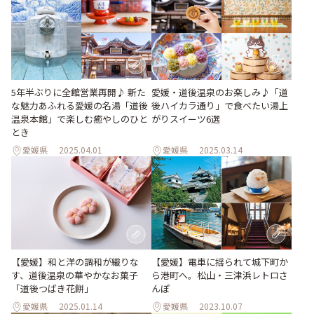
5年半ぶりに全館営業再開♪ 新た
愛媛・道後温泉のお楽しみ♪「道
な魅力あふれる愛媛の名湯「道後
後ハイカラ通り」で食べたい湯上
温泉本館」で楽しむ癒やしのひと
がりスイーツ6選
とき
愛媛県
2025.04.01
愛媛県
2025.03.14
【愛媛】電車に揺られて城下町か
【愛媛】和と洋の調和が織りな
ら港町へ。松山・三津浜レトロさ
す、道後温泉の華やかなお菓子
んぽ
「道後つばき花餅」
愛媛県
2025.01.14
愛媛県
2023.10.07