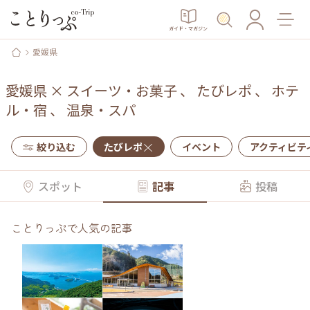
ガイド・マガジン
愛媛県
愛媛県
×
スイーツ・お菓子
、
たびレポ
、
ホテ
ル・宿
、
温泉・スパ
絞り込む
たびレポ
イベント
アクティビテ
スポット
記事
投稿
ことりっぷで人気の記事