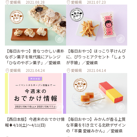
愛媛県
2021.08.28
愛媛県
2021.07.23
【毎日おやつ】昔なつかしい素朴
【毎日おやつ】ほっこり芋けんぴ
なポン菓子を現代風にアレンジ
に、ぴりっとアクセント「しょう
「ひなのやポン菓子」／愛媛県
が芋娘」／愛媛県
愛媛県
2021.04.24
愛媛県
2021.04.14
【西日本版】今週末のおでかけ情
【毎日おやつ】みかんが香る上質
報♦︎4/10(土)〜4/11(日)
な羊羹を引き立てる北欧デザイン
の「羊羹 愛媛みかん」／愛媛県