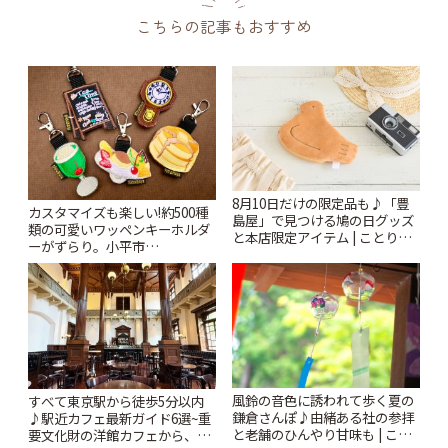
こちらの記事もおすすめ
8月10日だけの限定品も♪「豊
カスタマイズも楽しい!約500種
島屋」で見つける鳩の日グッズ
類の可愛いワッペンキーホルダ
と本店限定アイテム | ことりっ
ーがずらり。小平市
ぷ
「Kimamaya T&K」 | ことりっ
ぷ
風鈴の音色に誘われて歩く夏の
すべて東京駅から徒歩5分以内
鎌倉さんぽ♪由緒ある社の参拝
♪駅近カフェ最新ガイド6選~重
と老舗のひんやり甘味も | こと
要文化財の洋館カフェから、改