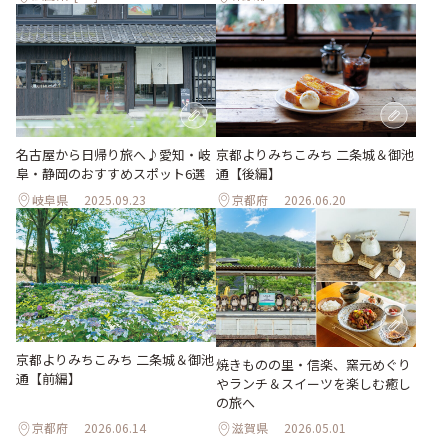
名古屋から日帰り旅へ♪愛知・岐
京都よりみちこみち 二条城＆御池
阜・静岡のおすすめスポット6選
通【後編】
岐阜県
2025.09.23
京都府
2026.06.20
京都よりみちこみち 二条城＆御池
焼きものの里・信楽、窯元めぐり
通【前編】
やランチ＆スイーツを楽しむ癒し
の旅へ
京都府
2026.06.14
滋賀県
2026.05.01