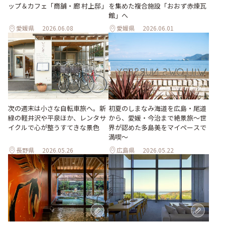
ップ＆カフェ「商舗・廊 村上邸」
を集めた複合施設「おおず赤煉瓦
館」へ
愛媛県
2026.06.08
愛媛県
2026.06.01
次の週末は小さな自転車旅へ。新
初夏のしまなみ海道を広島・尾道
緑の軽井沢や平泉ほか、レンタサ
から、愛媛・今治まで絶景旅〜世
イクルで心が整うすてきな景色
界が認めた多島美をマイペースで
満喫〜
長野県
2026.05.26
広島県
2026.05.22