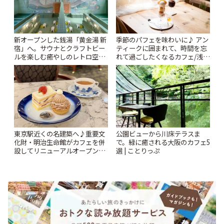
新オープンした銭湯「黄金湯 新
季節のパフェを味わいに♪ アン
宿」へ。サウナとクラフトビー
ティークに囲まれて、時間を忘
ルを楽しむ癒やしのレトロ空間
れて過ごしたくなるカフェ/浅草
| ことりっぷ
「annorum cafe」 | ことりっぷ
東京駅近くの名建築へ♪重要文
公園ビューから川床テラスま
化財・明治生命館がカフェを併
で。緑に癒される大阪のカフェ5
設してリニューアルオープン
選 | ことりっぷ
「明治安田CAFE 丸の内」 | こ
とりっぷ