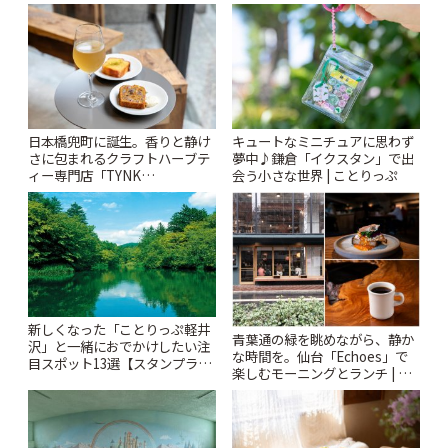
りっぷ
札すぐのレトロ喫茶まで~ | こと
りっぷ
日本橋兜町に誕生。香りと静け
キュートなミニチュアに思わず
さに包まれるクラフトハーブテ
夢中♪鎌倉「イクスタン」で出
ィー専門店「TYNK
会う小さな世界 | ことりっぷ
Kabutocho」 | ことりっぷ
新しくなった「ことりっぷ軽井
青葉通の緑を眺めながら、静か
沢」と一緒におでかけしたい注
な時間を。仙台「Echoes」で
目スポット13選【スタンプラリ
楽しむモーニングとランチ | こ
ー開催中】 | ことりっぷ
とりっぷ