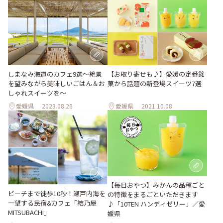
【お取り寄せも♪】愛媛の定番銘
しまなみ海道のカフェ9選〜絶景
菓から話題の新登場スイーツ7選
を望みながら美味しいごはん＆お
しゃれスイーツを〜
愛媛県
2023.08.26
愛媛県
2021.10.08
【毎日おやつ】みかんの品種ごと
ビーチまで徒歩10秒！瀬戸内海を
の特徴をまるごといただきます
一望する民宿&カフェ「結乃屋
♪「10TEN ハンディゼリー」／愛
MITSUBACHI」
媛県