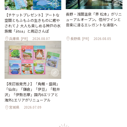
長野・浅間温泉「界 松本」がリニ
【チケットプレゼント】アートな
ューアルオープン。信州ワインと
空間ともふもふの生きものに癒や
音楽に浸るエレガントな湯宿へ
されて♪ 大人も楽しめる神戸の水
族館「átoa」と周辺さんぽ
兵庫県
[PR]
2026.08.07
長野県
[PR]
2026.08.05
【改訂版発売♪】「角館・盛岡」
「仙台」「鎌倉」「伊豆」「軽井
沢」「伊勢志摩」国内6エリアと
海外1エリアがリニューアル
宮城県
2026.07.09