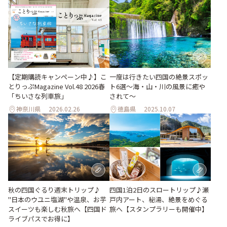
【定期購読キャンペーン中♪】こ
一度は行きたい四国の絶景スポッ
とりっぷMagazine Vol.48 2026春
ト6選〜海・山・川の風景に癒や
「ちいさな列車旅」
されて〜
神奈川県
2026.02.26
徳島県
2025.10.07
秋の四国ぐるり週末トリップ♪
四国1泊2日のスロートリップ♪瀬
"日本のウユニ塩湖"や温泉、お芋
戸内アート、秘湯、絶景をめぐる
スイーツも楽しむ秋旅へ【四国ド
旅へ【スタンプラリーも開催中】
ライブパスでお得に】