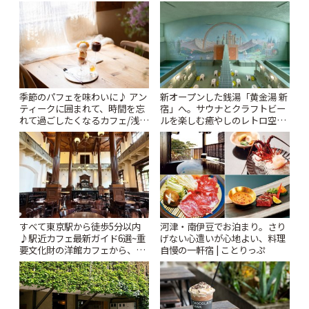
| ことりっぷ
季節のパフェを味わいに♪ アン
新オープンした銭湯「黄金湯 新
ティークに囲まれて、時間を忘
宿」へ。サウナとクラフトビー
れて過ごしたくなるカフェ/浅草
ルを楽しむ癒やしのレトロ空間
「annorum cafe」 | ことりっぷ
| ことりっぷ
すべて東京駅から徒歩5分以内
河津・南伊豆でお泊まり。さり
♪駅近カフェ最新ガイド6選~重
げない心遣いが心地よい、料理
要文化財の洋館カフェから、改
自慢の一軒宿 | ことりっぷ
札すぐのレトロ喫茶まで~ | こと
りっぷ