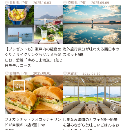
香川県
[PR]
2025.10.03
徳島県
[PR]
2025.09.09
【プレゼントも】瀬戸内の離島め
海外旅行気分が味わえる西日本の
ぐり♪サイクリングもグルメも楽
スポット9選
しむ、愛媛「ゆめしま海道」1泊2
日モデルコース
愛媛県
[PR]
2025.08.01
京都府
2025.03.30
フォカッチャ・フォカッチャサン
しまなみ海道のカフェ9選〜絶景
ドが自慢のお店4選｜by
を望みながら美味しいごはん＆お