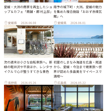
愛媛・大洲の商家を再生したショ
南予の城下町・大洲。愛媛の魅力
ップ＆カフェ「商舗・廊 村上邸」
を集めた複合施設「おおず赤煉瓦
館」へ
愛媛県
2026.06.08
愛媛県
2026.06.01
次の週末は小さな自転車旅へ。新
初夏のしまなみ海道を広島・尾道
緑の軽井沢や平泉ほか、レンタサ
から、愛媛・今治まで絶景旅〜世
イクルで心が整うすてきな景色
界が認めた多島美をマイペースで
満喫〜
長野県
2026.05.26
広島県
2026.05.22