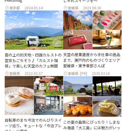
PARISmag
しゃれスイーツを〜
東京都
2024.05.14
愛媛県
2023.08.26
天空の産業遺産から手仕事の逸品
雲の上の別天地・四国カルストの
まで、瀬戸内のものづくりエリア
空気もごちそう♪「カルスト珈
愛媛県・東予東部さんぽ
琲」で楽しむ天空のカフェ時間
愛媛県
2022.05.07
愛媛県
[PR]
2020.03.16
自転車のまち今治でのんびりスイ
この夏の島旅にぴったり！しまな
ーツ巡り。キュートな「今治ブレ
み海道「大三島」には魅力がいっ