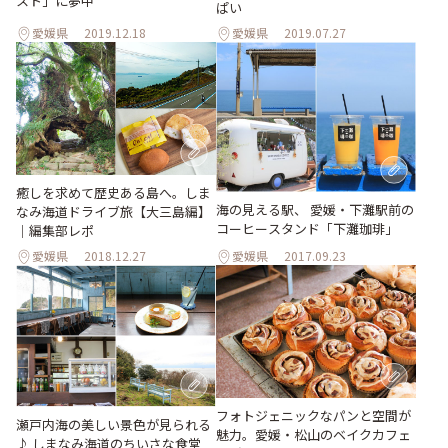
スト」に夢中
ぱい
愛媛県
2019.12.18
愛媛県
2019.07.27
癒しを求めて歴史ある島へ。しま
海の見える駅、 愛媛・下灘駅前の
なみ海道ドライブ旅【大三島編】
コーヒースタンド「下灘珈琲」
｜編集部レポ
愛媛県
2018.12.27
愛媛県
2017.09.23
フォトジェニックなパンと空間が
瀬戸内海の美しい景色が見られる
魅力。愛媛・松山のベイクカフェ
♪ しまなみ海道のちいさな食堂