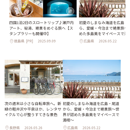
初夏のしまなみ海道を広島・
四国1泊2日のスロートリップ♪瀬戸内
ら、愛媛・今治まで絶景旅〜
アート、秘湯、絶景をめぐる旅へ【ス
めた多島美をマイペースで満
タンプラリーも開催中】
広島県
2026.05.22
徳島県
[PR]
2025.09.09
次の週末は小さな自転車旅へ。新
初夏のしまなみ海道を広島・尾道
緑の軽井沢や平泉ほか、レンタサ
から、愛媛・今治まで絶景旅〜世
イクルで心が整うすてきな景色
界が認めた多島美をマイペースで
満喫〜
長野県
2026.05.26
広島県
2026.05.22