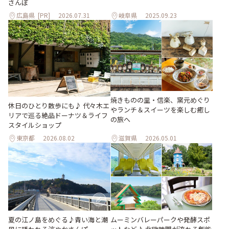
さんぽ
広島県
[PR]
2026.07.31
岐阜県
2025.09.23
焼きものの里・信楽、窯元めぐり
休日のひとり散歩にも♪ 代々木エ
やランチ＆スイーツを楽しむ癒し
リアで巡る絶品ドーナツ＆ライフ
の旅へ
スタイルショップ
東京都
2026.08.02
滋賀県
2026.05.01
夏の江ノ島をめぐる♪青い海と潮
ムーミンバレーパークや発酵スポ