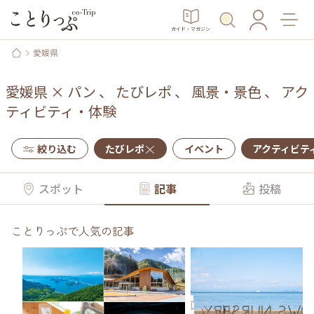
ガイド・マガジン
愛媛県
愛媛県
×
パン
、
たびレポ
、
風景・景色
、
アク
ティビティ・体験
絞り込む
たびレポ
イベント
アクティビテ
スポット
記事
投稿
ことりっぷで人気の記事