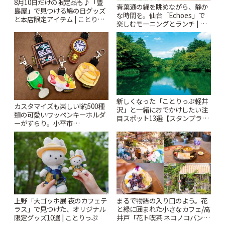
8月10日だけの限定品も♪「豊
青葉通の緑を眺めながら、静か
島屋」で見つける鳩の日グッズ
な時間を。仙台「Echoes」で
と本店限定アイテム | ことりっ
楽しむモーニングとランチ | こ
ぷ
とりっぷ
新しくなった「ことりっぷ軽井
カスタマイズも楽しい!約500種
沢」と一緒におでかけしたい注
類の可愛いワッペンキーホルダ
目スポット13選【スタンプラリ
ーがずらり。小平市
ー開催中】 | ことりっぷ
「Kimamaya T&K」 | ことりっ
ぷ
上野「大ゴッホ展 夜のカフェテ
まるで物語の入り口のよう。花
ラス」で見つけた、オリジナル
と緑に囲まれた小さなカフェ/高
限定グッズ10選 | ことりっぷ
井戸「花ト喫茶 ネコノコバン」