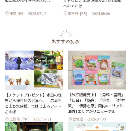
風に誘われる涼やかさんぽ
ットなど♪ 北欧時間が流れる飯能
へおでかけ
神奈川県
2026.07.14
埼玉県
[PR]
2024.09.06
おすすめ記事
【改訂版発売♪】「角館・盛岡」
【チケットプレゼント】水辺の世
「仙台」「鎌倉」「伊豆」「軽井
界から浮世絵の世界へ。「広島も
沢」「伊勢志摩」国内6エリアと
とまち水族館」ではじまるアート
海外1エリアがリニューアル
さんぽ
広島県
[PR]
2026.07.31
宮城県
2026.07.09