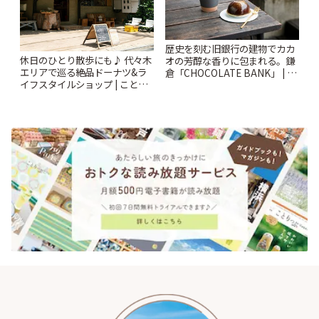
歴史を刻む旧銀行の建物でカカ
休日のひとり散歩にも♪ 代々木
オの芳醇な香りに包まれる。鎌
エリアで巡る絶品ドーナツ&ラ
倉「CHOCOLATE BANK」 | こ
イフスタイルショップ | ことり
とりっぷ
っぷ