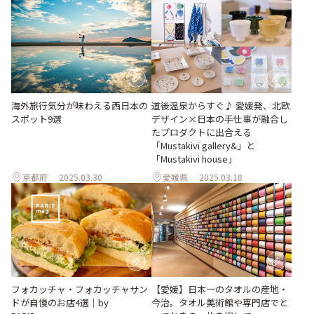
海外旅行気分が味わえる西日本の
道後温泉からすぐ♪ 愛媛発、北欧
スポット9選
デザイン×日本の手仕事が融合し
たプロダクトに出合える
「Mustakivi gallery&」と
「Mustakivi house」
京都府
2025.03.30
愛媛県
2025.03.18
フォカッチャ・フォカッチャサン
【愛媛】日本一のタオルの産地・
ドが自慢のお店4選｜by
今治。タオル美術館や専門店でと