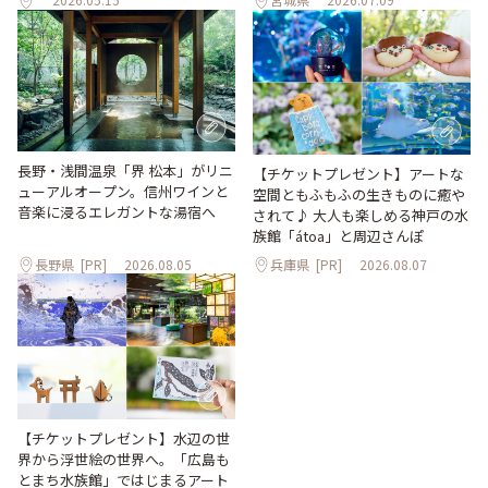
長野・浅間温泉「界 松本」がリニ
【チケットプレゼント】アートな
ューアルオープン。信州ワインと
空間ともふもふの生きものに癒や
音楽に浸るエレガントな湯宿へ
されて♪ 大人も楽しめる神戸の水
族館「átoa」と周辺さんぽ
長野県
[PR]
2026.08.05
兵庫県
[PR]
2026.08.07
【チケットプレゼント】水辺の世
界から浮世絵の世界へ。「広島も
とまち水族館」ではじまるアート