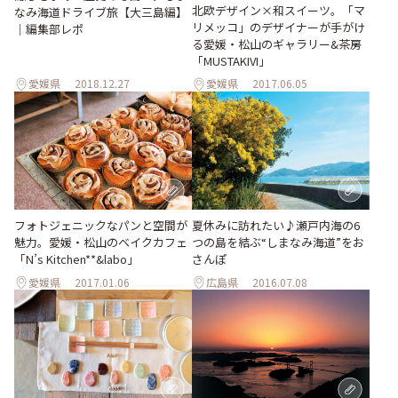
北欧デザイン×和スイーツ。「マ
なみ海道ドライブ旅【大三島編】
リメッコ」のデザイナーが手がけ
｜編集部レポ
る愛媛・松山のギャラリー&茶房
「MUSTAKIVI」
愛媛県
2018.12.27
愛媛県
2017.06.05
夏休みに訪れたい♪瀬戸内海の6
フォトジェニックなパンと空間が
つの島を結ぶ“しまなみ海道”をお
魅力。愛媛・松山のベイクカフェ
さんぽ
「N’s Kitchen**&labo」
愛媛県
2017.01.06
広島県
2016.07.08