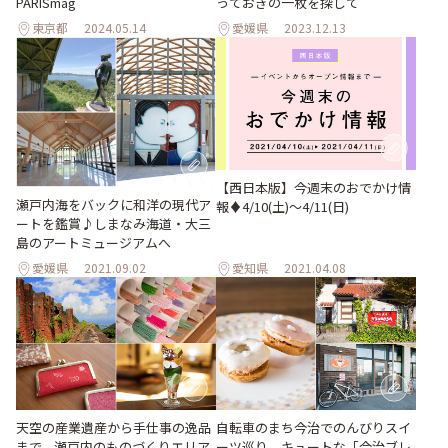
PARISmag
っておきの一枚を探して
東京都
2024.05.14
愛媛県
2023.12.13
【西日本版】今週末のおでかけ情
瀬戸内海をバックに和洋の現代ア
報♦︎4/10(土)〜4/11(日)
ートを鑑賞♪しまなみ海道・大三
島のアートミュージアムへ
愛媛県
2021.09.02
愛知県
2021.04.08
天空の産業遺産から手仕事の逸品
自転車のまち今治でのんびりスイ
まで、瀬戸内のものづくりエリア
ーツ巡り。キュートな「今治ブレ