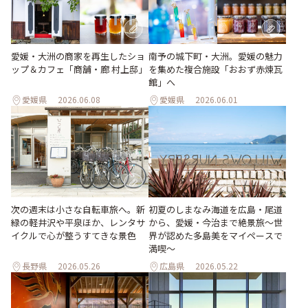
愛媛・大洲の商家を再生したショ
南予の城下町・大洲。愛媛の魅力
ップ＆カフェ「商舗・廊 村上邸」
を集めた複合施設「おおず赤煉瓦
館」へ
愛媛県
2026.06.08
愛媛県
2026.06.01
次の週末は小さな自転車旅へ。新
初夏のしまなみ海道を広島・尾道
緑の軽井沢や平泉ほか、レンタサ
から、愛媛・今治まで絶景旅〜世
イクルで心が整うすてきな景色
界が認めた多島美をマイペースで
満喫〜
長野県
2026.05.26
広島県
2026.05.22