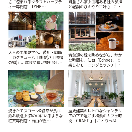
鎌倉さんぽ♪由緒ある社の参拝
さに包まれるクラフトハーブテ
と老舗のひんやり甘味も | こと
ィー専門店「TYNK
りっぷ
Kabutocho」 | ことりっぷ
大人の工場見学へ、愛知・岡崎
青葉通の緑を眺めながら、静か
「カクキュー八丁味噌(八丁味噌
な時間を。仙台「Echoes」で
の郷)」。試食や買い物も楽しみ
楽しむモーニングとランチ | こ
♪ | ことりっぷ
とりっぷ
焼きたてスコーン&紅茶が食べ
歴史建築のレトロなシャンデリ
飲み放題♪ 森の中にいるような
アの下で過ごす横浜のカフェ時
紅茶専門店・自由が丘
間「CRAFT. 」 | ことりっぷ
「YOTSUBA TEA」でのんびり
時間 | ことりっぷ