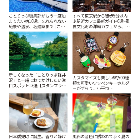
ことりっぷ編集部がもう一度泊
すべて東京駅から徒歩5分以内
まりたい宿10選。忘れられない
♪駅近カフェ最新ガイド6選~重
絶景や温泉、名建築まで | こと
要文化財の洋館カフェから、改
りっぷ
札すぐのレトロ喫茶まで~ | こと
りっぷ
新しくなった「ことりっぷ軽井
カスタマイズも楽しい!約500種
沢」と一緒におでかけしたい注
類の可愛いワッペンキーホルダ
目スポット13選【スタンプラリ
ーがずらり。小平市
ー開催中】 | ことりっぷ
「Kimamaya T&K」 | ことりっ
ぷ
風鈴の音色に誘われて歩く夏の
日本橋兜町に誕生。香りと静け