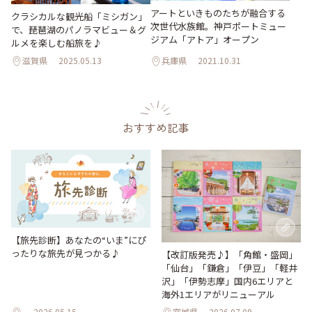
アートといきものたちが融合する
クラシカルな観光船「ミシガン」
次世代水族館。神戸ポートミュー
で、琵琶湖のパノラマビュー＆グ
ジアム「アトア」オープン
ルメを楽しむ船旅を♪
滋賀県
2025.05.13
兵庫県
2021.10.31
おすすめ記事
【旅先診断】あなたの“いま”にぴ
ったりな旅先が見つかる♪
【改訂版発売♪】「角館・盛岡」
「仙台」「鎌倉」「伊豆」「軽井
沢」「伊勢志摩」国内6エリアと
海外1エリアがリニューアル
2026.05.15
宮城県
2026.07.09