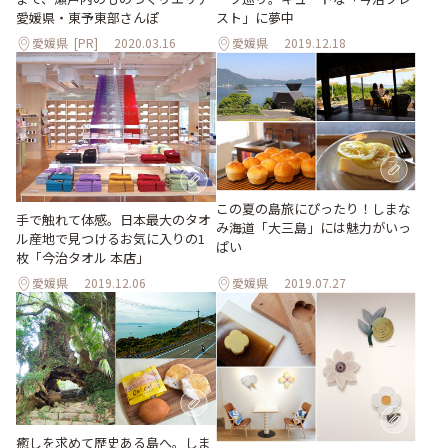
愛媛県・東予東部さんぽ
スト」に夢中
愛媛県
[PR]
2020.03.16
愛媛県
2019.12.18
この夏の島旅にぴったり！しまな
手で触れて体感。日本最大のタオ
み海道「大三島」には魅力がいっ
ル産地で見つけるお気に入りの1
ぱい
枚「今治タオル 本店」
愛媛県
2019.12.06
愛媛県
2019.07.27
癒しを求めて歴史ある島へ。しま