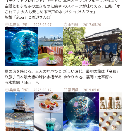
【チケットプレゼント】アートな
本日オープン! フルーツたっぷり
空間ともふもふの生きものに癒や
のスイーツが味わえる、山形「オ
されて♪ 大人も楽しめる神戸の水
ウ! ショウ! カフェ」
族館「átoa」と周辺さんぽ
兵庫県
[PR]
2026.08.07
山形県
2017.05.20
夏の涼を感じる、大人の神戸ひと
新しい時代、最初の旅は「令和」
り旅♪日本最大級の球体水槽があ
ゆかりの地、福岡・太宰府へ
る水族館「átoa」へ
兵庫県
[PR]
2025.08.12
福岡県
2019.05.01