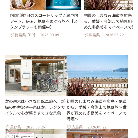
初夏のしまなみ海道を広島・
四国1泊2日のスロートリップ♪瀬戸内
ら、愛媛・今治まで絶景旅〜
アート、秘湯、絶景をめぐる旅へ【ス
めた多島美をマイペースで満
タンプラリーも開催中】
広島県
2026.05.22
徳島県
[PR]
2025.09.09
次の週末は小さな自転車旅へ。新
初夏のしまなみ海道を広島・尾道
緑の軽井沢や平泉ほか、レンタサ
から、愛媛・今治まで絶景旅〜世
イクルで心が整うすてきな景色
界が認めた多島美をマイペースで
満喫〜
長野県
2026.05.26
広島県
2026.05.22