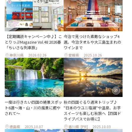
【定期購読キャンペーン中♪】こ
今治で見つけた素敵なショップ4
とりっぷMagazine Vol.48 2026春
選。今治タオルや大三島生まれの
「ちいさな列車旅」
ワインまで
神奈川県
2026.02.26
愛媛県
2025.10.26
一度は行きたい四国の絶景スポッ
秋の四国ぐるり週末トリップ♪
ト6選〜海・山・川の風景に癒や
"日本のウユニ塩湖"や温泉、お芋
されて〜
スイーツも楽しむ秋旅へ【四国ド
ライブパスでお得に】
徳島県
2025.10.07
香川県
[PR]
2025.10.03