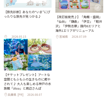
【旅先診断】あなたの“いま”にぴ
ったりな旅先が見つかる♪
【改訂版発売♪】「角館・盛岡」
「仙台」「鎌倉」「伊豆」「軽井
沢」「伊勢志摩」国内6エリアと
海外1エリアがリニューアル
2026.05.15
宮城県
2026.07.09
【チケットプレゼント】アートな
空間ともふもふの生きものに癒や
されて♪ 大人も楽しめる神戸の水
族館「átoa」と周辺さんぽ
兵庫県
[PR]
2026.08.07