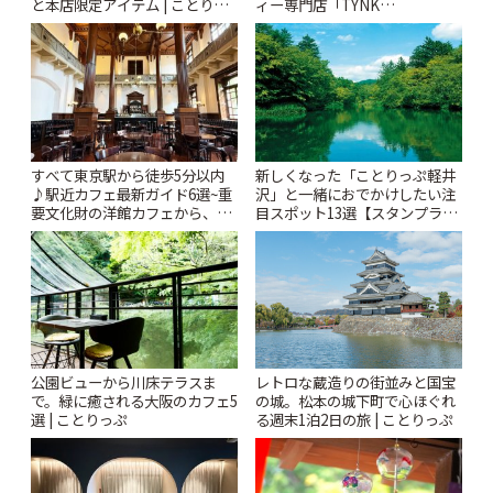
と本店限定アイテム | ことりっ
ィー専門店「TYNK
ぷ
Kabutocho」 | ことりっぷ
すべて東京駅から徒歩5分以内
新しくなった「ことりっぷ軽井
♪駅近カフェ最新ガイド6選~重
沢」と一緒におでかけしたい注
要文化財の洋館カフェから、改
目スポット13選【スタンプラリ
札すぐのレトロ喫茶まで~ | こと
ー開催中】 | ことりっぷ
りっぷ
公園ビューから川床テラスま
レトロな蔵造りの街並みと国宝
で。緑に癒される大阪のカフェ5
の城。松本の城下町で心ほぐれ
選 | ことりっぷ
る週末1泊2日の旅 | ことりっぷ