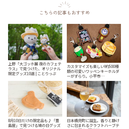
こちらの記事もおすすめ
上野「大ゴッホ展 夜のカフェテ
カスタマイズも楽しい!約500種
ラス」で見つけた、オリジナル
類の可愛いワッペンキーホルダ
限定グッズ10選 | ことりっぷ
ーがずらり。小平市
「Kimamaya T&K」 | ことりっ
ぷ
8月10日だけの限定品も♪「豊
日本橋兜町に誕生。香りと静け
島屋」で見つける鳩の日グッズ
さに包まれるクラフトハーブテ