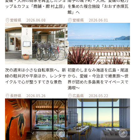
愛媛・大洲の商家を再生したショ
南予の城下町・大洲。愛媛の魅力
ップ＆カフェ「商舗・廊 村上邸」
を集めた複合施設「おおず赤煉瓦
館」へ
愛媛県
2026.06.08
愛媛県
2026.06.01
次の週末は小さな自転車旅へ。新
初夏のしまなみ海道を広島・尾道
緑の軽井沢や平泉ほか、レンタサ
から、愛媛・今治まで絶景旅〜世
イクルで心が整うすてきな景色
界が認めた多島美をマイペースで
満喫〜
長野県
2026.05.26
広島県
2026.05.22