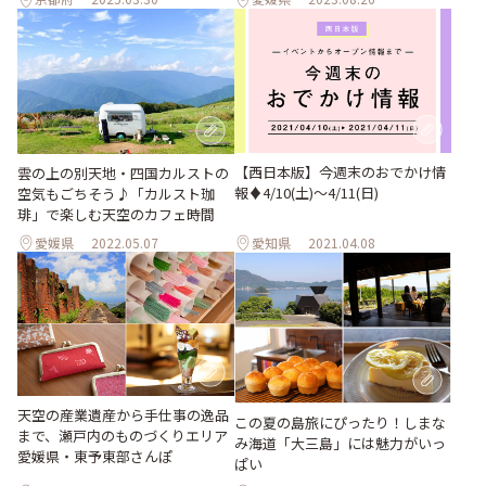
【西日本版】今週末のおでかけ情
雲の上の別天地・四国カルストの
報♦︎4/10(土)〜4/11(日)
空気もごちそう♪「カルスト珈
琲」で楽しむ天空のカフェ時間
愛媛県
2022.05.07
愛知県
2021.04.08
天空の産業遺産から手仕事の逸品
この夏の島旅にぴったり！しまな
まで、瀬戸内のものづくりエリア
み海道「大三島」には魅力がいっ
愛媛県・東予東部さんぽ
ぱい