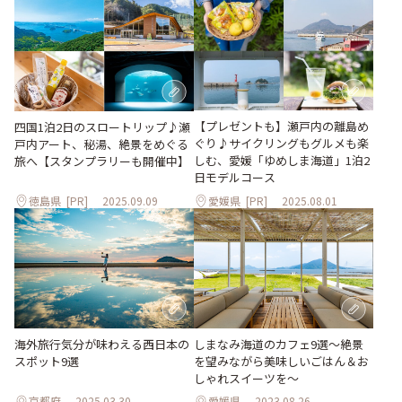
【プレゼントも】瀬戸内の離島め
四国1泊2日のスロートリップ♪瀬
ぐり♪サイクリングもグルメも楽
戸内アート、秘湯、絶景をめぐる
しむ、愛媛「ゆめしま海道」1泊2
旅へ【スタンプラリーも開催中】
日モデルコース
徳島県
[PR]
2025.09.09
愛媛県
[PR]
2025.08.01
海外旅行気分が味わえる西日本の
しまなみ海道のカフェ9選〜絶景
スポット9選
を望みながら美味しいごはん＆お
しゃれスイーツを〜
京都府
2025.03.30
愛媛県
2023.08.26