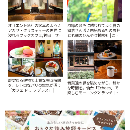
風鈴の音色に誘われて歩く夏の
オリエント急行の客車のよう♪
鎌倉さんぽ♪由緒ある社の参拝
アガサ・クリスティーの世界に
と老舗のひんやり甘味も | こと
浸れるブックカフェ/神田「サロ
りっぷ
ンクリスティ」 | ことりっぷ
歴史ある建物で上質な横浜時間
青葉通の緑を眺めながら、静か
を。レトロなパリの空気が漂う
な時間を。仙台「Echoes」で
「カフェ ドゥ ラ プレス」 | こと
楽しむモーニングとランチ | こ
りっぷ
とりっぷ