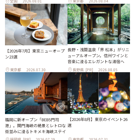
全国
2026.08.01
東京都
2026.08.04
長野・浅間温泉「界 松本」がリニ
【2026年7月】東京ニューオープ
ューアルオープン。信州ワインと
ン23選
音楽に浸るエレガントな湯宿へ
東京都
2026.07.30
長野県
[PR]
2026.08.05
【2026年8月】東京のイベント26
福岡に新オープン「BEB5門司
選
港」。関門海峡の絶景とレトロな
街並みに浸るトキメキ海峡ステイ
福岡県
[PR]
2026.07.29
東京都
2026.07.31