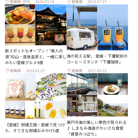
愛媛県
[PR]
2020.03.16
愛媛県
2019.07.27
新スポットもオープン！"美人の
海の見える駅、 愛媛・下灘駅前の
湯"松山・道後温泉と、一緒に楽し
コーヒースタンド「下灘珈琲」
みたい愛媛グルメ4選
愛媛県
2018.01.07
愛媛県
2017.09.23
瀬戸内海の美しい景色が見られる
【愛媛】柑橘王国・愛媛で見つけ
♪ しまなみ海道のちいさな食堂
た、すてきな柑橘おみやげ5選
「食堂みつばち」