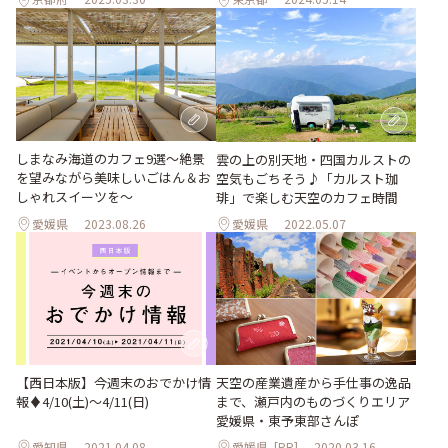
しまなみ海道のカフェ9選〜絶景
雲の上の別天地・四国カルストの
を望みながら美味しいごはん＆お
空気もごちそう♪「カルスト珈
しゃれスイーツを〜
琲」で楽しむ天空のカフェ時間
愛媛県
2023.08.26
愛媛県
2022.05.07
【西日本版】今週末のおでかけ情
天空の産業遺産から手仕事の逸品
報♦︎4/10(土)〜4/11(日)
まで、瀬戸内のものづくりエリア
愛媛県・東予東部さんぽ
愛知県
2021.04.08
愛媛県
[PR]
2020.03.16