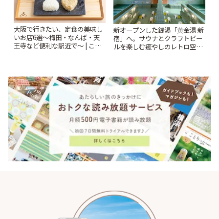
大阪で行きたい、定食の美味し
新オープンした銭湯「黄金湯 新
いお店6選〜梅田・なんば・天
宿」へ。サウナとクラフトビー
王寺など便利な駅近で〜 | こと
ルを楽しむ癒やしのレトロ空間
りっぷ
| ことりっぷ