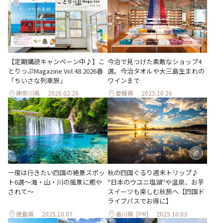
【定期購読キャンペーン中♪】こ
今治で見つけた素敵なショップ4
とりっぷMagazine Vol.48 2026春
選。今治タオルや大三島生まれの
「ちいさな列車旅」
ワインまで
神奈川県
2026.02.26
愛媛県
2025.10.26
一度は行きたい四国の絶景スポッ
秋の四国ぐるり週末トリップ♪
ト6選〜海・山・川の風景に癒や
"日本のウユニ塩湖"や温泉、お芋
されて〜
スイーツも楽しむ秋旅へ【四国ド
ライブパスでお得に】
徳島県
2025.10.07
香川県
[PR]
2025.10.03