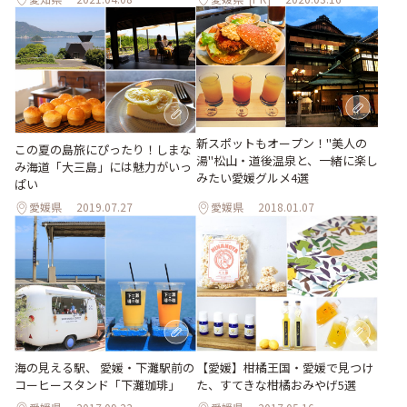
新スポットもオープン！"美人の
この夏の島旅にぴったり！しまな
湯"松山・道後温泉と、一緒に楽し
み海道「大三島」には魅力がいっ
みたい愛媛グルメ4選
ぱい
愛媛県
2019.07.27
愛媛県
2018.01.07
海の見える駅、 愛媛・下灘駅前の
【愛媛】柑橘王国・愛媛で見つけ
コーヒースタンド「下灘珈琲」
た、すてきな柑橘おみやげ5選