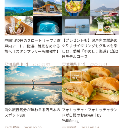
【プレゼントも】瀬戸内の離島め
四国1泊2日のスロートリップ♪瀬
ぐり♪サイクリングもグルメも楽
戸内アート、秘湯、絶景をめぐる
しむ、愛媛「ゆめしま海道」1泊2
旅へ【スタンプラリーも開催中】
日モデルコース
徳島県
[PR]
2025.09.09
愛媛県
[PR]
2025.08.01
海外旅行気分が味わえる西日本の
フォカッチャ・フォカッチャサン
スポット9選
ドが自慢のお店4選｜by
PARISmag
京都府
2025.03.30
東京都
2024.05.14