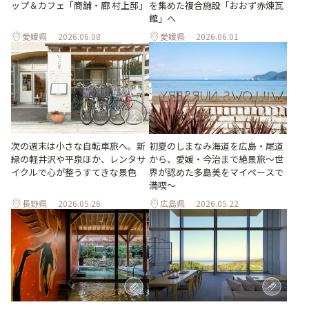
ップ＆カフェ「商舗・廊 村上邸」
を集めた複合施設「おおず赤煉瓦
館」へ
愛媛県
2026.06.08
愛媛県
2026.06.01
次の週末は小さな自転車旅へ。新
初夏のしまなみ海道を広島・尾道
緑の軽井沢や平泉ほか、レンタサ
から、愛媛・今治まで絶景旅〜世
イクルで心が整うすてきな景色
界が認めた多島美をマイペースで
満喫〜
長野県
2026.05.26
広島県
2026.05.22