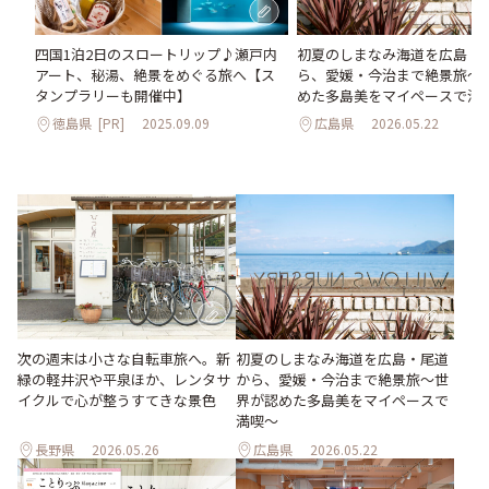
初夏のしまなみ海道を広島・
四国1泊2日のスロートリップ♪瀬戸内
ら、愛媛・今治まで絶景旅〜
アート、秘湯、絶景をめぐる旅へ【ス
めた多島美をマイペースで満
タンプラリーも開催中】
広島県
2026.05.22
徳島県
[PR]
2025.09.09
次の週末は小さな自転車旅へ。新
初夏のしまなみ海道を広島・尾道
緑の軽井沢や平泉ほか、レンタサ
から、愛媛・今治まで絶景旅〜世
イクルで心が整うすてきな景色
界が認めた多島美をマイペースで
満喫〜
長野県
2026.05.26
広島県
2026.05.22