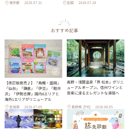
東京都
2026.07.31
全国
2026.07.26
おすすめ記事
長野・浅間温泉「界 松本」がリニ
【改訂版発売♪】「角館・盛岡」
ューアルオープン。信州ワインと
「仙台」「鎌倉」「伊豆」「軽井
音楽に浸るエレガントな湯宿へ
沢」「伊勢志摩」国内6エリアと
海外1エリアがリニューアル
宮城県
2026.07.09
長野県
[PR]
2026.08.05