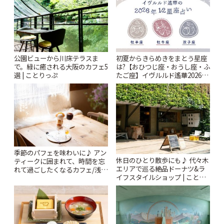
公園ビューから川床テラスま
初夏からきらめきをまとう星座
で。緑に癒される大阪のカフェ5
は?【おひつじ座・おうし座・ふ
選 | ことりっぷ
たご座】イヴルルド遙華2026年
春の運勢~Spring~ | ことりっぷ
季節のパフェを味わいに♪ アン
休日のひとり散歩にも♪ 代々木
ティークに囲まれて、時間を忘
エリアで巡る絶品ドーナツ&ラ
れて過ごしたくなるカフェ/浅草
イフスタイルショップ | ことり
「annorum cafe」 | ことりっぷ
っぷ