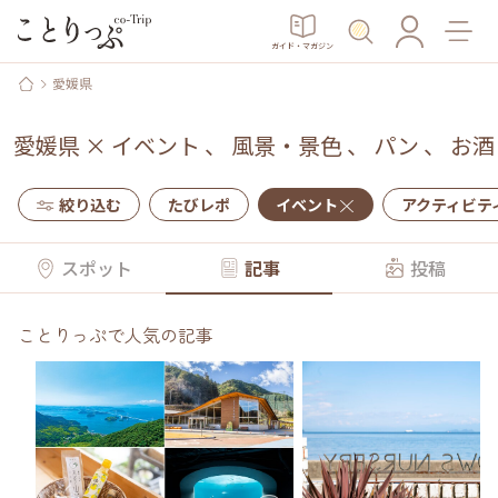
ガイド・マガジン
愛媛県
愛媛県
×
イベント
、
風景・景色
、
パン
、
お酒
絞り込む
たびレポ
イベント
アクティビテ
スポット
記事
投稿
ことりっぷで人気の記事