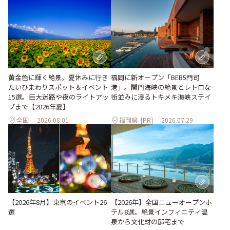
黄金色に輝く絶景。夏休みに行き
福岡に新オープン「BEB5門司
たいひまわりスポット＆イベント
港」。関門海峡の絶景とレトロな
15選。巨大迷路や夜のライトアッ
街並みに浸るトキメキ海峡ステイ
プまで【2026年夏】
全国
2026.08.01
福岡県
[PR]
2026.07.29
【2026年8月】東京のイベント26
【2026年】全国ニューオープンホ
選
テル8選。絶景インフィニティ温
泉から文化財の邸宅まで