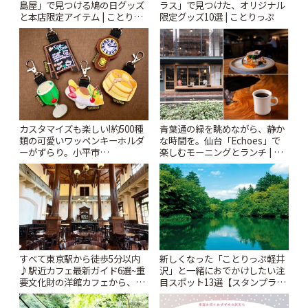
島屋」で見つける鳩の日グッズ
ラス」で見つけた、オリジナル
と本店限定アイテム | ことりっ
限定グッズ10選 | ことりっぷ
ぷ
カスタマイズも楽しい!約500種
青葉通の緑を眺めながら、静か
類の可愛いワッペンキーホルダ
な時間を。仙台「Echoes」で
ーがずらり。小平市
楽しむモーニングとランチ | こ
「Kimamaya T&K」 | ことりっ
とりっぷ
ぷ
すべて東京駅から徒歩5分以内
新しくなった「ことりっぷ軽井
♪駅近カフェ最新ガイド6選~重
沢」と一緒におでかけしたい注
要文化財の洋館カフェから、改
目スポット13選【スタンプラリ
札すぐのレトロ喫茶まで~ | こと
ー開催中】 | ことりっぷ
りっぷ