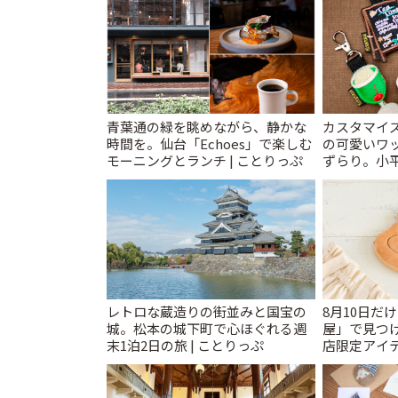
青葉通の緑を眺めながら、静かな
カスタマイズ
時間を。仙台「Echoes」で楽しむ
の可愛いワ
モーニングとランチ | ことりっぷ
ずらり。小平市
T&K」 | 
レトロな蔵造りの街並みと国宝の
8月10日だ
城。松本の城下町で心ほぐれる週
屋」で見つ
末1泊2日の旅 | ことりっぷ
店限定アイテ