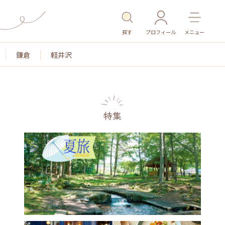
探す
プロフィール
メニュー
鎌倉
軽井沢
特集
名所・旧跡
温泉・スパ
その他施設
ごはん
カ