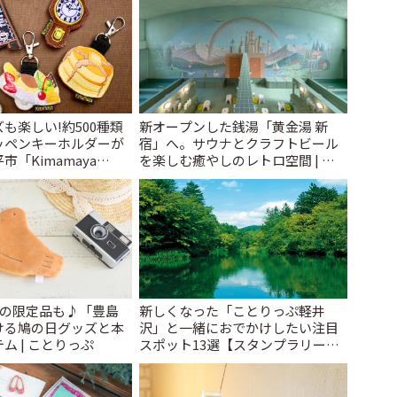
も楽しい!約500種類
新オープンした銭湯「黄金湯 新
ッペンキーホルダーが
宿」へ。サウナとクラフトビール
「Kimamaya
を楽しむ癒やしのレトロ空間 | こ
ことりっぷ
とりっぷ
けの限定品も♪「豊島
新しくなった「ことりっぷ軽井
ける鳩の日グッズと本
沢」と一緒におでかけしたい注目
ム | ことりっぷ
スポット13選【スタンプラリー開
催中】 | ことりっぷ