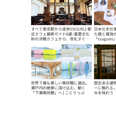
すべて東京駅から徒歩5分以内♪駅
日本の手仕
近カフェ最新ガイド6選~重要文化
た器と雑貨
財の洋館カフェから、改札すぐの
「tsugumi
レトロ喫茶まで~ | ことりっぷ
世界で最も美しい美術館に選出。
歴史ある建
瀬戸内の絶景に溶け込む、動く
ーに触れる
「下瀬美術館」へ | ことりっぷ
みを味わう「M
KAMAKUR