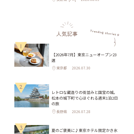
人気記事
1
【2026年7月】東京ニューオープン23
選
東京都
2026.07.30
2
レトロな蔵造りの街並みと国宝の城。
松本の城下町で心ほぐれる週末1泊2日
の旅
長野県
2026.07.28
3
夏のご褒美に♪東京ホテル限定かき氷