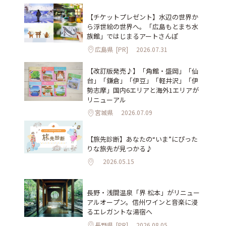
【チケットプレゼント】水辺の世界か
ら浮世絵の世界へ。「広島もとまち水
族館」ではじまるアートさんぽ
広島県
[PR]
2026.07.31
【改訂版発売♪】「角館・盛岡」「仙
台」「鎌倉」「伊豆」「軽井沢」「伊
勢志摩」国内6エリアと海外1エリアが
リニューアル
宮城県
2026.07.09
【旅先診断】あなたの“いま”にぴった
りな旅先が見つかる♪
2026.05.15
長野・浅間温泉「界 松本」がリニュー
アルオープン。信州ワインと音楽に浸
るエレガントな湯宿へ
長野県
[PR]
2026.08.05