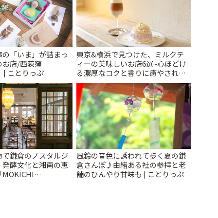
事の「いま」が詰まっ
東京&横浜で見つけた、ミルクテ
のお店/西荻窪
ィーの美味しいお店6選~心ほどけ
」 | ことりっぷ
る濃厚なコクと香りに癒やされる
ティータイム~ | ことりっぷ
物で鎌倉のノスタルジ
風鈴の音色に誘われて歩く夏の鎌
。発酵文化と湘南の恵
倉さんぽ♪由緒ある社の参拝と老
OKICHI
舗のひんやり甘味も | ことりっぷ
A」 | ことりっぷ