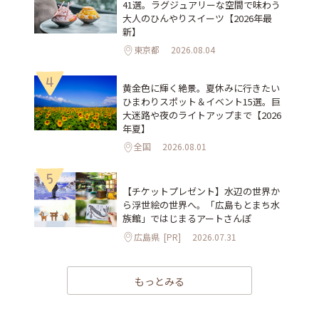
41選。ラグジュアリーな空間で味わう
大人のひんやりスイーツ【2026年最
新】
東京都
2026.08.04
4
黄金色に輝く絶景。夏休みに行きたい
ひまわりスポット＆イベント15選。巨
大迷路や夜のライトアップまで【2026
年夏】
全国
2026.08.01
5
【チケットプレゼント】水辺の世界か
ら浮世絵の世界へ。「広島もとまち水
族館」ではじまるアートさんぽ
広島県
[PR]
2026.07.31
もっとみる