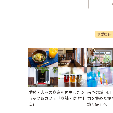
愛媛県
愛媛・大洲の商家を再生したシ
南予の城下町
ョップ＆カフェ「商舗・廊 村上
力を集めた複
邸」
煉瓦館」へ