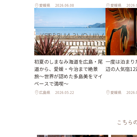
愛媛県
2026.06.08
愛媛県
2026.
初夏のしまなみ海道を広島・尾
一度は泊まり
道から、愛媛・今治まで絶景
辺の人気宿12
旅〜世界が認めた多島美をマイ
ペースで満喫〜
広島県
2026.05.22
愛媛県
2026.
こちら