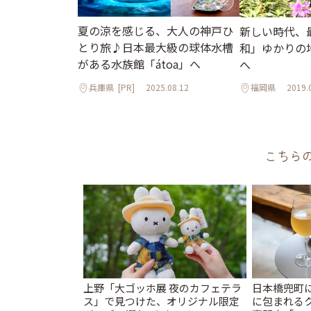
夏の涼を感じる、大人の神戸ひ
新しい時代、
とり旅♪日本最大級の球体水槽
和」ゆかりの
がある水族館「átoa」へ
へ
兵庫県
[PR]
2025.08.12
福岡県
2019.
こちら
上野「大ゴッホ展 夜のカフェテラ
日本橋兜町
ス」で見つけた、オリジナル限定
に包まれる