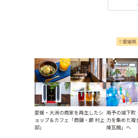
愛媛県
愛媛・大洲の商家を再生したシ
南予の城下町
ョップ＆カフェ「商舗・廊 村上
力を集めた複
邸」
煉瓦館」へ