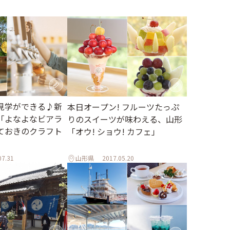
見学ができる♪新
本日オープン! フルーツたっぷ
「よなよなビアラ
りのスイーツが味わえる、山形
ておきのクラフト
「オウ! ショウ! カフェ」
07.31
山形県
2017.05.20