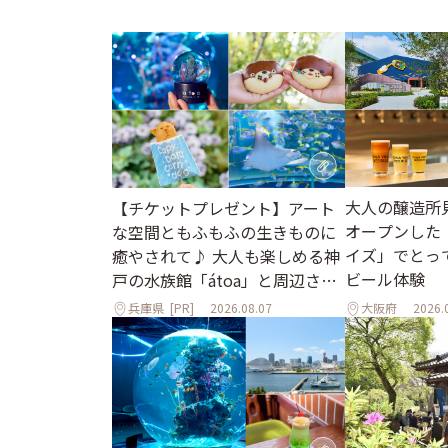
大人の醸造所
【チケットプレゼント】アート
オープンした
な空間ともふもふの生きものに
イズ」でとっ
癒やされて♪ 大人も楽しめる神
ビール体験
戸の水族館「átoa」と周辺さん
ぽ
兵庫県
[PR]
2026.08.07
大阪府
2026.