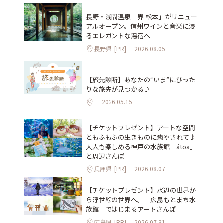
長野・浅間温泉「界 松本」がリニュー
アルオープン。信州ワインと音楽に浸
るエレガントな湯宿へ
長野県
[PR]
2026.08.05
【旅先診断】あなたの“いま”にぴった
りな旅先が見つかる♪
2026.05.15
【チケットプレゼント】アートな空間
ともふもふの生きものに癒やされて♪
大人も楽しめる神戸の水族館「átoa」
と周辺さんぽ
兵庫県
[PR]
2026.08.07
【チケットプレゼント】水辺の世界か
ら浮世絵の世界へ。「広島もとまち水
族館」ではじまるアートさんぽ
広島県
[PR]
2026.07.31