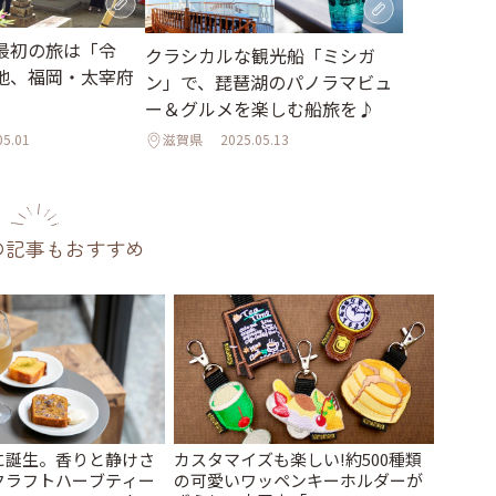
最初の旅は「令
クラシカルな観光船「ミシガ
地、福岡・太宰府
ン」で、琵琶湖のパノラマビュ
ー＆グルメを楽しむ船旅を♪
05.01
滋賀県
2025.05.13
の記事もおすすめ
に誕生。香りと静けさ
カスタマイズも楽しい!約500種類
クラフトハーブティー
の可愛いワッペンキーホルダーが