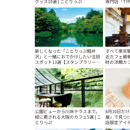
グッズ10選 | ことりっぷ
専門店「TYNK
とりっぷ
新しくなった「ことりっぷ軽井
すべて東京
沢」と一緒におでかけしたい注目
近カフェ最新
スポット13選【スタンプラリー開
財の洋館カ
催中】 | ことりっぷ
レトロ喫茶ま
公園ビューから川床テラスまで。
8月10日だ
緑に癒される大阪のカフェ5選 | こ
屋」で見つ
とりっぷ
店限定アイテ