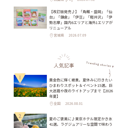
【改訂版発売♪】「角館・盛岡」「仙
台」「鎌倉」「伊豆」「軽井沢」「伊
勢志摩」国内6エリアと海外1エリアが
リニューアル
宮城県
2026.07.09
人気記事
1
黄金色に輝く絶景。夏休みに行きたい
ひまわりスポット＆イベント15選。巨
大迷路や夜のライトアップまで【2026
年夏】
全国
2026.08.01
2
夏のご褒美に♪東京ホテル限定かき氷
41選。ラグジュアリーな空間で味わう