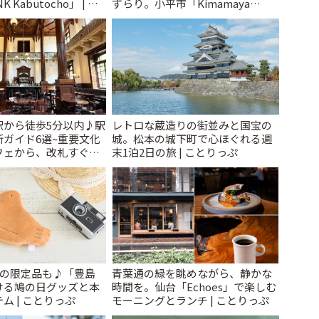
 Kabutocho」 | こ
ずらり。小平市「Kimamaya
T&K」 | ことりっぷ
駅から徒歩5分以内♪駅
レトロな蔵造りの街並みと国宝の
ガイド6選~重要文化
城。松本の城下町で心ほぐれる週
フェから、改札すぐの
末1泊2日の旅 | ことりっぷ
で~ | ことりっぷ
けの限定品も♪「豊島
青葉通の緑を眺めながら、静かな
ける鳩の日グッズと本
時間を。仙台「Echoes」で楽しむ
ム | ことりっぷ
モーニングとランチ | ことりっぷ