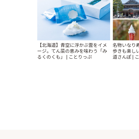
【北海道】青空に浮かぶ雲をイメ
名物いなり
ージ。てん菜の恵みを味わう「み
歩きも楽し
るくのくも」 | ことりっぷ
道さんぽ | 