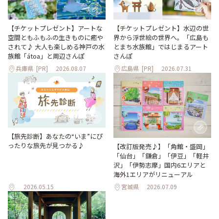
【チケットプレゼント】アートな
【チケットプレゼント】水辺の世
空間ともふもふの生きものに癒や
界から浮世絵の世界へ。「広島も
されて♪ 大人も楽しめる神戸の水
とまち水族館」ではじまるアート
族館「átoa」と周辺さんぽ
さんぽ
兵庫県
[PR]
2026.08.07
広島県
[PR]
2026.07.31
【旅先診断】あなたの“いま”にぴ
ったりな旅先が見つかる♪
【改訂版発売♪】「角館・盛岡」
「仙台」「鎌倉」「伊豆」「軽井
沢」「伊勢志摩」国内6エリアと
海外1エリアがリニューアル
2026.05.15
宮城県
2026.07.09