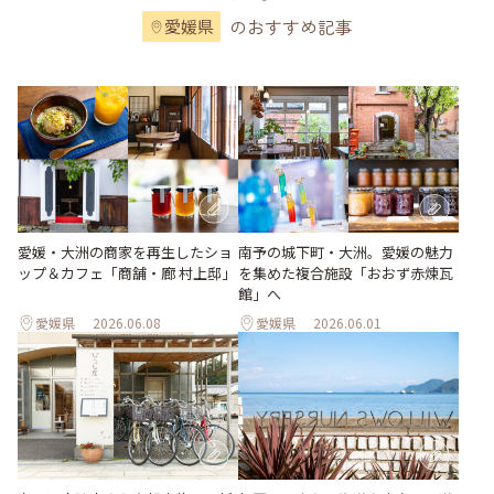
のおすすめ記事
愛媛県
愛媛・大洲の商家を再生したショ
南予の城下町・大洲。愛媛の魅力
ップ＆カフェ「商舗・廊 村上邸」
を集めた複合施設「おおず赤煉瓦
館」へ
愛媛県
2026.06.08
愛媛県
2026.06.01