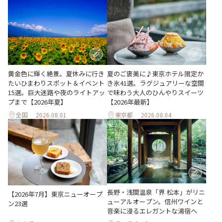
黄金色に輝く絶景。夏休みに行き
夏のご褒美に♪東京ホテル限定か
たいひまわりスポット＆イベント
き氷41選。ラグジュアリーな空間
15選。巨大迷路や夜のライトアッ
で味わう大人のひんやりスイーツ
プまで【2026年夏】
【2026年最新】
全国
2026.08.01
東京都
2026.08.04
長野・浅間温泉「界 松本」がリニ
【2026年7月】東京ニューオープ
ューアルオープン。信州ワインと
ン23選
音楽に浸るエレガントな湯宿へ