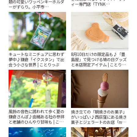
類の可愛いワッペンキーホルダ
ィー専門店「TYNK
ーがずらり。小平市
Kabutocho」 | ことりっぷ
「Kimamaya T&K」 | ことりっ
ぷ
キュートなミニチュアに思わず
8月10日だけの限定品も♪「豊
夢中♪鎌倉「イクスタン」で出
島屋」で見つける鳩の日グッズ
会う小さな世界 | ことりっぷ
と本店限定アイテム | ことりっ
ぷ
風鈴の音色に誘われて歩く夏の
焼き立ての「朝焼きのお菓子」
鎌倉さんぽ♪由緒ある社の参拝
がいっぱい♪西荻窪にある焼き
と老舗のひんやり甘味も | こと
菓子とジェラートのお店「mUni
りっぷ
(ムニ)」 | ことりっぷ