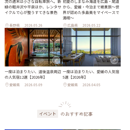
次の週末は小さな自転車旅へ。新
初夏のしまなみ海道を広島・尾道
緑の軽井沢や平泉ほか、レンタサ
から、愛媛・今治まで絶景旅〜世
イクルで心が整うすてきな景色
界が認めた多島美をマイペースで
満喫〜
長野県
2026.05.26
広島県
2026.05.22
一度は泊まりたい、道後温泉周辺
一度は泊まりたい、愛媛の人気宿
の人気宿12選【2026年】
5選【2026年】
愛媛県
2026.05.09
愛媛県
2026.04.05
のおすすめ記事
イベント