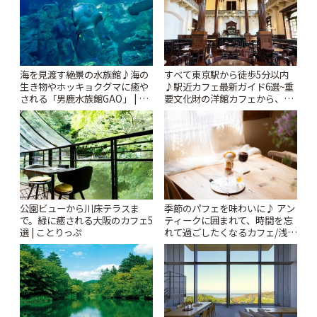
海を見渡す絶景の水族館♪海の
すべて東京駅から徒歩5分以内
生き物やホッキョクグマに癒や
♪駅近カフェ最新ガイド6選~重
される「男鹿水族館GAO」 | こ
要文化財の洋館カフェから、改
とりっぷ
札すぐのレトロ喫茶まで~ | こと
りっぷ
公園ビューから川床テラスま
季節のパフェを味わいに♪ アン
で。緑に癒される大阪のカフェ5
ティークに囲まれて、時間を忘
選 | ことりっぷ
れて過ごしたくなるカフェ/浅草
「annorum cafe」 | ことりっぷ