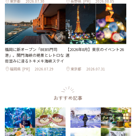
東京都
2026.07.30
長野県
[PR]
2026.08.05
【2026年8月】東京のイベント26
福岡に新オープン「BEB5門司
選
港」。関門海峡の絶景とレトロな
街並みに浸るトキメキ海峡ステイ
福岡県
[PR]
2026.07.29
東京都
2026.07.31
おすすめ記事