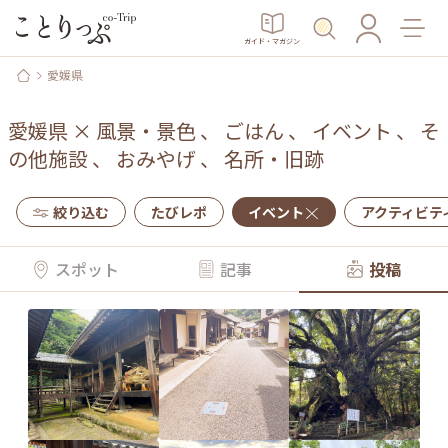
ガイド・マガジン
愛媛県
愛媛県
×
風景・景色
、
ごはん
、
イベント
、
そ
の他施設
、
おみやげ
、
名所・旧跡
絞り込む
たびレポ
イベント
アクティビテ
スポット
記事
投稿