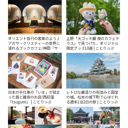
オリエント急行の客車のよう♪
上野「大ゴッホ展 夜のカフェテ
アガサ・クリスティーの世界に
ラス」で見つけた、オリジナル
浸れるブックカフェ/神田「サロ
限定グッズ10選 | ことりっぷ
ンクリスティ」 | ことりっぷ
日本の手仕事の「いま」が詰ま
レトロな蔵造りの街並みと国宝
った器と雑貨のお店/西荻窪
の城。松本の城下町で心ほぐれ
「tsugumi」 | ことりっぷ
る週末1泊2日の旅 | ことりっぷ