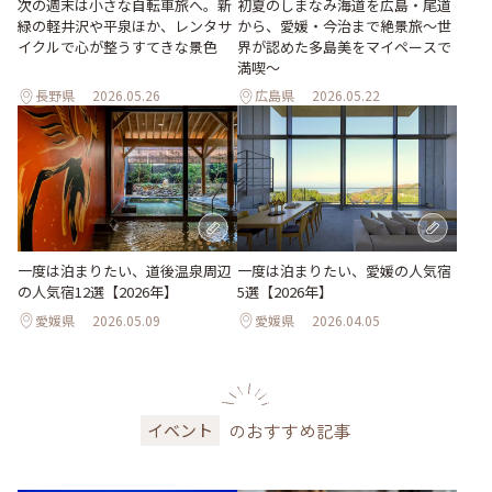
次の週末は小さな自転車旅へ。新
初夏のしまなみ海道を広島・尾道
緑の軽井沢や平泉ほか、レンタサ
から、愛媛・今治まで絶景旅〜世
イクルで心が整うすてきな景色
界が認めた多島美をマイペースで
満喫〜
長野県
2026.05.26
広島県
2026.05.22
一度は泊まりたい、道後温泉周辺
一度は泊まりたい、愛媛の人気宿
の人気宿12選【2026年】
5選【2026年】
愛媛県
2026.05.09
愛媛県
2026.04.05
のおすすめ記事
イベント