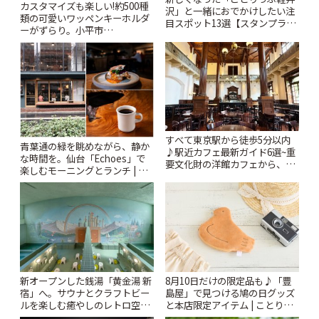
カスタマイズも楽しい!約500種
沢」と一緒におでかけしたい注
類の可愛いワッペンキーホルダ
目スポット13選【スタンプラリ
ーがずらり。小平市
ー開催中】 | ことりっぷ
「Kimamaya T&K」 | ことりっ
ぷ
すべて東京駅から徒歩5分以内
青葉通の緑を眺めながら、静か
♪駅近カフェ最新ガイド6選~重
な時間を。仙台「Echoes」で
要文化財の洋館カフェから、改
楽しむモーニングとランチ | こ
札すぐのレトロ喫茶まで~ | こと
とりっぷ
りっぷ
新オープンした銭湯「黄金湯 新
8月10日だけの限定品も♪「豊
宿」へ。サウナとクラフトビー
島屋」で見つける鳩の日グッズ
ルを楽しむ癒やしのレトロ空間
と本店限定アイテム | ことりっ
| ことりっぷ
ぷ