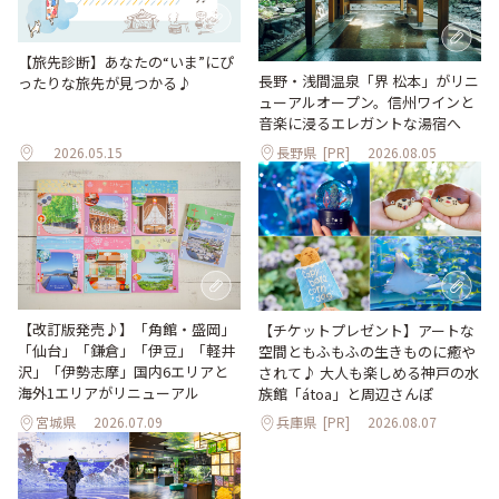
【旅先診断】あなたの“いま”にぴ
長野・浅間温泉「界 松本」がリニ
ったりな旅先が見つかる♪
ューアルオープン。信州ワインと
音楽に浸るエレガントな湯宿へ
2026.05.15
長野県
[PR]
2026.08.05
【改訂版発売♪】「角館・盛岡」
【チケットプレゼント】アートな
「仙台」「鎌倉」「伊豆」「軽井
空間ともふもふの生きものに癒や
沢」「伊勢志摩」国内6エリアと
されて♪ 大人も楽しめる神戸の水
海外1エリアがリニューアル
族館「átoa」と周辺さんぽ
宮城県
2026.07.09
兵庫県
[PR]
2026.08.07