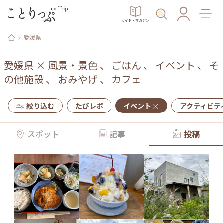
ガイド・マガジン
愛媛県
愛媛県
×
風景・景色
、
ごはん
、
イベント
、
そ
の他施設
、
おみやげ
、
カフェ
絞り込む
たびレポ
イベント
アクティビテ
スポット
記事
投稿