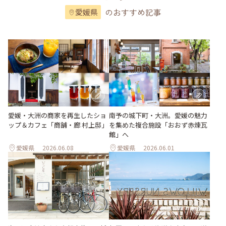
のおすすめ記事
愛媛県
愛媛・大洲の商家を再生したショ
南予の城下町・大洲。愛媛の魅力
ップ＆カフェ「商舗・廊 村上邸」
を集めた複合施設「おおず赤煉瓦
館」へ
愛媛県
2026.06.08
愛媛県
2026.06.01