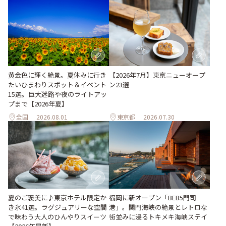
黄金色に輝く絶景。夏休みに行き
【2026年7月】東京ニューオープ
たいひまわりスポット＆イベント
ン23選
15選。巨大迷路や夜のライトアッ
プまで【2026年夏】
全国
2026.08.01
東京都
2026.07.30
夏のご褒美に♪東京ホテル限定か
福岡に新オープン「BEB5門司
き氷41選。ラグジュアリーな空間
港」。関門海峡の絶景とレトロな
で味わう大人のひんやりスイーツ
街並みに浸るトキメキ海峡ステイ