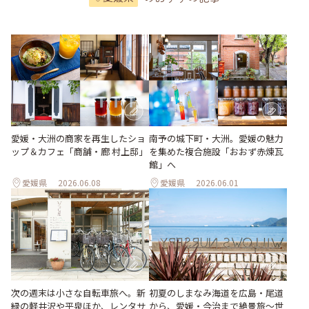
愛媛・大洲の商家を再生したショ
南予の城下町・大洲。愛媛の魅力
ップ＆カフェ「商舗・廊 村上邸」
を集めた複合施設「おおず赤煉瓦
館」へ
愛媛県
2026.06.08
愛媛県
2026.06.01
次の週末は小さな自転車旅へ。新
初夏のしまなみ海道を広島・尾道
緑の軽井沢や平泉ほか、レンタサ
から、愛媛・今治まで絶景旅〜世