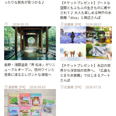
ったりな旅先が見つかる♪
【チケットプレゼント】アートな
空間ともふもふの生きものに癒や
されて♪ 大人も楽しめる神戸の水
族館「átoa」と周辺さんぽ
2026.05.15
兵庫県
[PR]
2026.08.07
長野・浅間温泉「界 松本」がリニ
【チケットプレゼント】水辺の世
ューアルオープン。信州ワインと
界から浮世絵の世界へ。「広島も
音楽に浸るエレガントな湯宿へ
とまち水族館」ではじまるアート
さんぽ
長野県
[PR]
2026.08.05
広島県
[PR]
2026.07.31