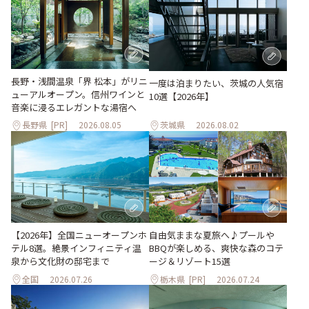
長野・浅間温泉「界 松本」がリニ
一度は泊まりたい、茨城の人気宿
ューアルオープン。信州ワインと
10選【2026年】
音楽に浸るエレガントな湯宿へ
長野県
[PR]
2026.08.05
茨城県
2026.08.02
自由気ままな夏旅へ♪プールや
【2026年】全国ニューオープンホ
BBQが楽しめる、爽快な森のコテ
テル8選。絶景インフィニティ温
ージ＆リゾート15選
泉から文化財の邸宅まで
全国
2026.07.26
栃木県
[PR]
2026.07.24