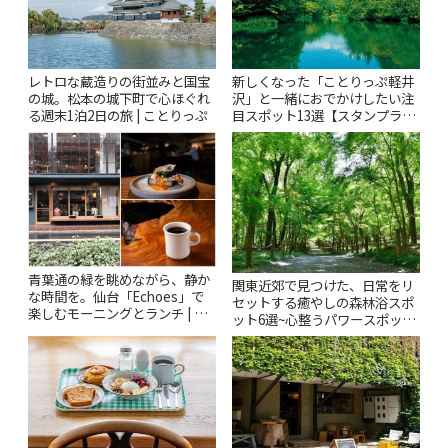
レトロな蔵造りの街並みと国宝
新しくなった「ことりっぷ軽井
の城。松本の城下町で心ほぐれ
沢」と一緒におでかけしたい注
る週末1泊2日の旅 | ことりっぷ
目スポット13選【スタンプラリ
ー開催中】 | ことりっぷ
青葉通の緑を眺めながら、静か
関東近郊で見つけた、日常をリ
な時間を。仙台「Echoes」で
セットする癒やしの森林浴スポ
楽しむモーニングとランチ | こ
ット6選~心整うパワースポット
とりっぷ
から隠れ家カフェまで~ | ことり
っぷ