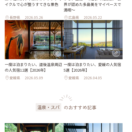
イクルで心が整うすてきな景色
界が認めた多島美をマイペースで
満喫〜
長野県
2026.05.26
広島県
2026.05.22
一度は泊まりたい、道後温泉周辺
一度は泊まりたい、愛媛の人気宿
の人気宿12選【2026年】
5選【2026年】
愛媛県
2026.05.09
愛媛県
2026.04.05
のおすすめ記事
温泉・スパ