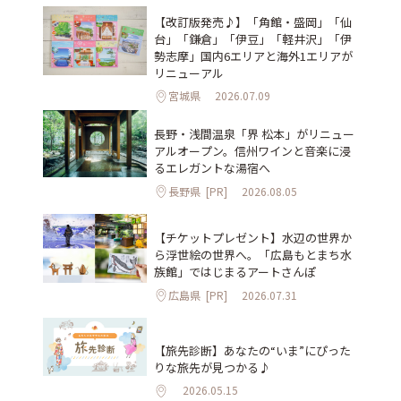
【改訂版発売♪】「角館・盛岡」「仙
台」「鎌倉」「伊豆」「軽井沢」「伊
勢志摩」国内6エリアと海外1エリアが
リニューアル
宮城県
2026.07.09
長野・浅間温泉「界 松本」がリニュー
アルオープン。信州ワインと音楽に浸
るエレガントな湯宿へ
長野県
[PR]
2026.08.05
【チケットプレゼント】水辺の世界か
ら浮世絵の世界へ。「広島もとまち水
族館」ではじまるアートさんぽ
広島県
[PR]
2026.07.31
【旅先診断】あなたの“いま”にぴった
りな旅先が見つかる♪
2026.05.15