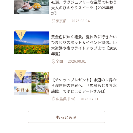
41選。ラグジュアリーな空間で味わう
大人のひんやりスイーツ【2026年最
新】
東京都
2026.08.04
4
黄金色に輝く絶景。夏休みに行きたい
ひまわりスポット＆イベント15選。巨
大迷路や夜のライトアップまで【2026
年夏】
全国
2026.08.01
5
【チケットプレゼント】水辺の世界か
ら浮世絵の世界へ。「広島もとまち水
族館」ではじまるアートさんぽ
広島県
[PR]
2026.07.31
もっとみる