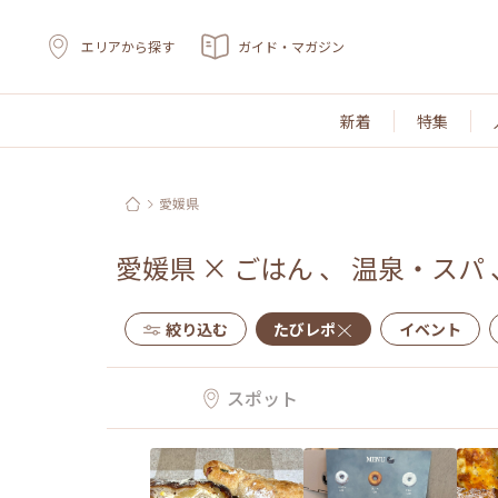
エリアから探す
ガイド・マガジン
新着
特集
愛媛県
愛媛県
×
ごはん
、
温泉・スパ
絞り込む
たびレポ
イベント
スポット