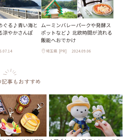
めぐる♪青い海と
ムーミンバレーパークや発酵ス
る涼やかさんぽ
ポットなど♪ 北欧時間が流れる
飯能へおでかけ
6.07.14
埼玉県
[PR]
2024.09.06
の記事もおすすめ