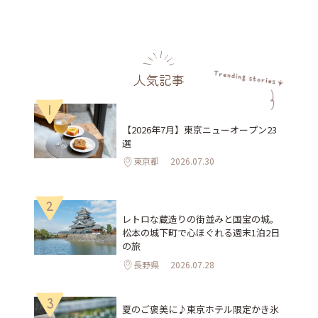
人気記事
1
【2026年7月】東京ニューオープン23
選
東京都
2026.07.30
2
レトロな蔵造りの街並みと国宝の城。
松本の城下町で心ほぐれる週末1泊2日
の旅
長野県
2026.07.28
3
夏のご褒美に♪東京ホテル限定かき氷