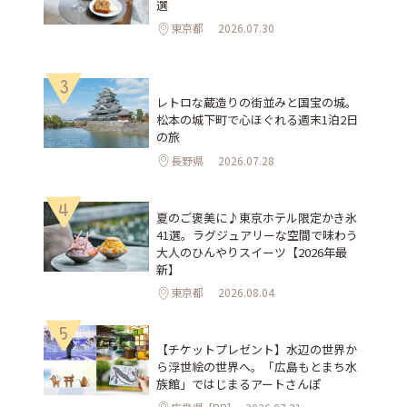
選
東京都
2026.07.30
3
レトロな蔵造りの街並みと国宝の城。
松本の城下町で心ほぐれる週末1泊2日
の旅
長野県
2026.07.28
4
夏のご褒美に♪東京ホテル限定かき氷
41選。ラグジュアリーな空間で味わう
大人のひんやりスイーツ【2026年最
新】
東京都
2026.08.04
5
【チケットプレゼント】水辺の世界か
ら浮世絵の世界へ。「広島もとまち水
族館」ではじまるアートさんぽ