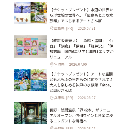
【チケットプレゼント】水辺の世界か
ら浮世絵の世界へ。「広島もとまち水
族館」ではじまるアートさんぽ
広島県
[PR]
2026.07.31
【改訂版発売♪】「角館・盛岡」「仙
台」「鎌倉」「伊豆」「軽井沢」「伊
勢志摩」国内6エリアと海外1エリアが
リニューアル
宮城県
2026.07.09
【チケットプレゼント】アートな空間
ともふもふの生きものに癒やされて♪
大人も楽しめる神戸の水族館「átoa」
と周辺さんぽ
兵庫県
[PR]
2026.08.07
長野・浅間温泉「界 松本」がリニュー
アルオープン。信州ワインと音楽に浸
るエレガントな湯宿へ
長野県
[PR]
2026.08.05