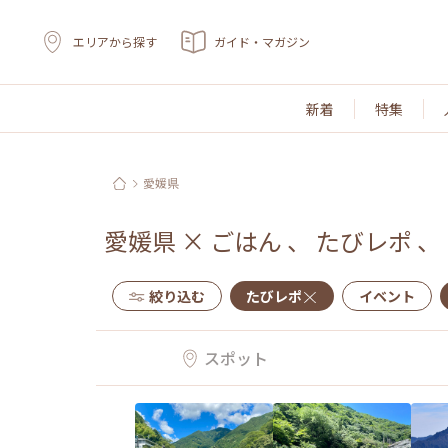
エリアから探す
ガイド・マガジン
新着
特集
愛媛県
愛媛県
×
ごはん
、
たびレポ
、
絞り込む
たびレポ
イベント
スポット