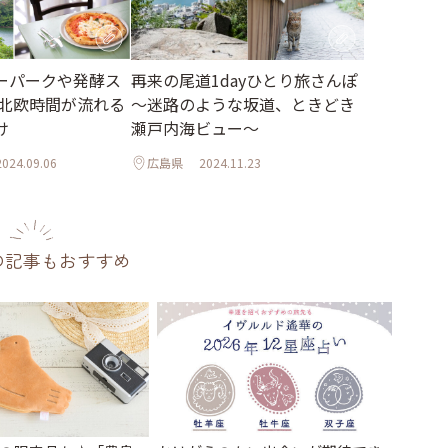
ーパークや発酵ス
再来の尾道1dayひとり旅さんぽ
 北欧時間が流れる
～迷路のような坂道、ときどき
け
瀬戸内海ビュー～
2024.09.06
広島県
2024.11.23
の記事もおすすめ