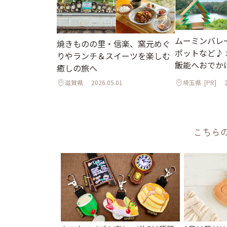
ムーミンバレ
焼きものの里・信楽、窯元めぐ
ポットなど♪
りやランチ＆スイーツを楽しむ
飯能へおでか
癒しの旅へ
滋賀県
2026.05.01
埼玉県
[PR]
こちら