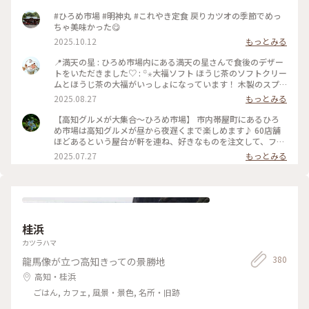
ト・カルチャー, 風景・景色, 温泉・スパ, おみやげ
#ひろめ市場 #明神丸 #これやき定食 戻りカツオの季節でめっ
ちゃ美味かった😋
2025.10.12
もっとみる
📍満天の星 : ひろめ市場内にある満天の星さんで食後のデザー
トをいただきました♡ : ꙳⋆大福ソフト ほうじ茶のソフトクリー
ムとほうじ茶の大福がいっしょになっています！ 木製のスプ
ーンは龍馬さんです✨ ことりっぷやガイドブックを見て食べた
2025.08.27
もっとみる
いなと思っていました🌟 特にもちもちのほうじ茶大福が美味
しすぎて…🤤 半分こじゃなくて一人一個にすれば良かったな〜
【高知グルメが大集合〜ひろめ市場】 市内帯屋町にあるひろ
と思いました😊 程よいほうじ茶感で甘すぎず大人にぴったり
め市場は高知グルメが昼から夜遅くまで楽しめます♪ 60店舗
な味でした♡ : 満天の星さんも激混みかな？と思って、私が一
ほどあるという屋台が軒を連ね、好きなものを注文して、フリ
人でおつかいへ👛 意外と満天の星さんは席があって、ここへ移
ースペースのテーブルでワイワイ🍺 最近はお昼はインバウン
2025.07.27
もっとみる
動して食べれば良かったなと後悔🥲 お店から昼食を食べてい
ドで賑わい、夜は地元人でいっぱい🈵 若い人も多かったです‼️
た席に戻るまでに結構溶けちゃいました… : そして、このあと
土佐名物 カツオの藁焼きや餃子、旬の食材をリーゾナブルで
ある事件が起こり、駐車場に戻り私は大号泣しました😭 詳細
楽しめます。 人が多いので、席取りが大変かも知らないので、
は書きませんが、長岡の花火大会に行った日も同じ被害に遭っ
軒先に客席を持っているお店で楽しむのもアリだと思います👌
ていたので2週連続での出来事に、少しイラッとそしてとても
#マルシェ #高知グルメ #屋台村
悲しい気持ちになってしまいました😭😭 謝罪はされたからそ
桂浜
の場では大丈夫と答えたものの悲しすぎる〜 こんなことでイ
ラッとしてしまうなんて、私は大人じゃないな〜と自分にもイ
カツラハマ
ライラ😣 たくさん泣いていたら、もう次の目的地に着いてい
380
龍馬像が立つ高知きっての景勝地
ました😅 次の場所では、不運が続いているので開運したいと
思います✨ : 📷:2025.8.11 Mon. : #ゆるり夏時間 #食後のデザー
高知・桂浜
ト #ほうじ茶 #スイーツ #大福ソフト #もちもち大福 #美味 #ち
ごはん, カフェ, 風景・景色, 名所・旧跡
ょっぴり大人な味 #龍馬さん #発見 #ひろめ市場 #満天の星 #初
めての高知 #高知 #milkのミルキーな毎日