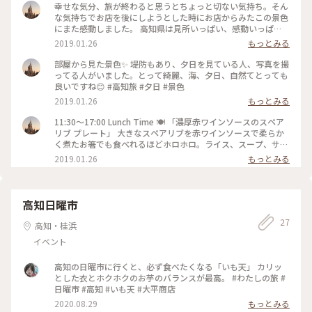
幸せな気分、旅が終わると思うとちょっと切ない気持ち。そん
な気持ちでお店を後にしようとした時にお店からみたこの景色
にまた感動しました。 高知県は見所いっぱい、感動いっぱ
い、美味しいものいっぱいの素敵なところでした。 長々と投
2019.01.26
もっとみる
稿してしまいましが見てくださいって本当にありがとうござい
ました。機会があれば、また行きたいと思います😊 #連れて行
部屋から見た景色✨ 堤防もあり、夕日を見ている人、写真を撮
ってくれてありがとう #見てくれてありがとう #高知旅楽しか
ってる人がいました。とって綺麗、海、夕日、自然てとっても
ったです。
良いですね😊 #高知旅 #夕日 #景色
2019.01.26
もっとみる
11:30〜17:00 Lunch Time 🍽 「濃厚赤ワインソースのスペア
リブ プレート」 大きなスペアリブを赤ワインソースで柔らか
く煮たお箸でも食べれるほどホロホロ。ライス、スープ、サラ
ダ付き（左上） BBQソースのハンバーグロコモコ。ニールマ
2019.01.26
もっとみる
ーレのロコモコは酸味がきいたBBQソース。ボリュームたっぷ
り。スープ付き（右上） 私は高知行ったら食べたかった窪川
ポーク、最後の最後に味わうことができました。 柔らかくジュ
ーシーな窪川ポーク時間をかけて焼いてくれます。ボリューム
高知日曜市
たっぷり200ｇ🍖 ライス、スープ、サラダ付き（下） ちょう
27
ど夕日が沈む時間。海のすぐそば、癒されます😊 #高知旅 #ギ
高知・桂浜
リギリランチタイムに間に合いました #最高
イベント
高知の日曜市に行くと、必ず食べたくなる「いも天」 カリッ
とした衣とホクホクのお芋のバランスが最高。 #わたしの旅 #
日曜市 #高知 #いも天 #大平商店
2020.08.29
もっとみる