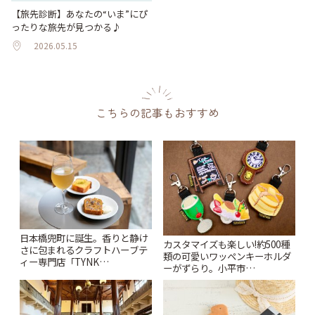
【旅先診断】あなたの“いま”にぴ
ったりな旅先が見つかる♪
2026.05.15
こちらの記事もおすすめ
日本橋兜町に誕生。香りと静け
カスタマイズも楽しい!約500種
さに包まれるクラフトハーブテ
類の可愛いワッペンキーホルダ
ィー専門店「TYNK
ーがずらり。小平市
Kabutocho」 | ことりっぷ
「Kimamaya T&K」 | ことりっ
ぷ