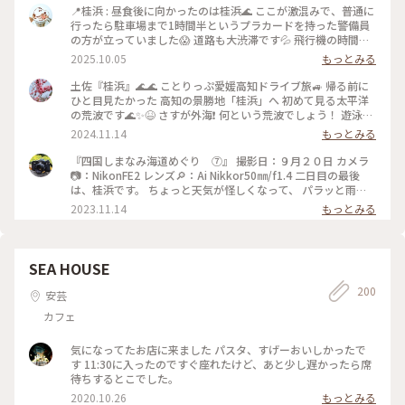
📍桂浜 : 昼食後に向かったのは桂浜🌊 ここが激混みで、普通に
行ったら駐車場まで1時間半というプラカードを持った警備員
の方が立っていました😱 道路も大渋滞です💦 飛行機の時間も
あるし、これ以上待つことはできない… そこで頼ったのが、
2025.10.05
もっとみる
Google先生です✨ Google先生のナビで検索すると、所要時
間なんと10分！ 先生を信じて行ってみることに… 完全に地元
土佐『桂浜』🌊🌊 ことりっぷ愛媛高知ドライブ旅🚙 帰る前に
民の方しか使わないような道を進むと、10分で駐車場に入れま
ひと目見たかった 高知の景勝地「桂浜」へ 初めて見る太平洋
した🙌🏻 : 少ない時間ですが、桂浜を散策🐾 崖の上の神社にも
の荒波です🌊✨😆 さすが外海❗️ 何という荒波でしょう！ 遊泳禁
行く予定でしたが、時間の関係で断念💦 坂本龍馬像も断念で
止🈲ですが サーフィンができる高波ですね🏄🏻 どこまでも続く
2024.11.14
もっとみる
す🥲 桂浜の波は激しくてびっくり🌊 砂浜の砂も独特な感じで
水平線✨ 瀬戸内の海とは全然違う 押し寄せる波の高さは迫力
した✨ : 散策後は桂浜テラスでお土産を買いにました🛍️ お土産
満点です😆 高台から見ると波打ち際にいる人が 波にのまれそ
『四国しまなみ海道めぐり ⑦』 撮影日：９月２０日 カメラ
はまたあとで投稿します！ : 最後は高知駅周辺に向かいます🚗
うで恐ろしいような景色でした😱 ダイナミックで美しい土佐
📷：NikonFE2 レンズ🔎：Ai Nikkor50㎜/f1.4 二日目の最後
: 📷:2025.8.13 Wed. : #ことりっぷと一緒 #ことりっぷ高知 #秋
の海を 見下ろす龍馬様にも会えました💕 土佐の海 目に焼き付
は、桂浜です。 ちょっと天気が怪しくなって、 パラッと雨が
の装い #桂浜 #砂浜 #海の風景#初めての高知 #桂浜 #高知
けました🌊 ・ ・ #クラシカルな街 #秋の彩り #美しい町 #こと
降ってきましたが、 本降りになる前に見学できてよかったで
2023.11.14
もっとみる
#milkのミルキーな毎日
りっぷ愛媛高知ドライブ旅 #瀬戸内海を渡る旅 #四国へ #土佐
す。 景色がとても素敵で、 夕日も綺麗で、 たくさん写真を撮
#桂浜 #太平洋 #波 #水平線 #海 #絶景 #景勝地 #海の見える町
りました😆 坂本龍馬像は、迫力がありました😲 #秋さんぽ#私
#坂本龍馬 #龍馬像 #坂本龍馬像 #高知 #高知県 #四国 #ことり
のことりっぷ旅#ことりっぷ四国#桂浜#坂本龍馬#フィルム#フ
っぷ高知 #ドライブ #母娘旅
ィルムカメラ#nikonfe2#散歩フィルム
SEA HOUSE
200
安芸
カフェ
気になってたお店に来ました パスタ、すげーおいしかったで
す 11:30に入ったのですぐ座れたけど、あと少し遅かったら席
待ちするとこでした。
2020.10.26
もっとみる