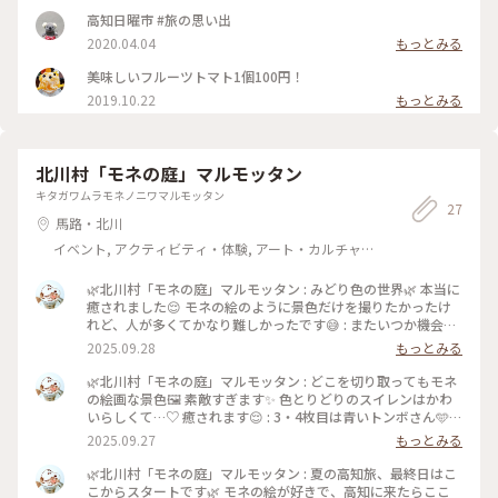
高知日曜市 #旅の思い出
2020.04.04
もっとみる
美味しいフルーツトマト1個100円！
2019.10.22
もっとみる
北川村「モネの庭」マルモッタン
キタガワムラモネノニワマルモッタン
27
馬路・北川
イベント, アクティビティ・体験, アート・カルチャ
ー, 風景・景色, その他施設
🌿北川村「モネの庭」マルモッタン : みどり色の世界🌿 本当に
癒されました😌 モネの絵のように景色だけを撮りたかったけ
れど、人が多くてかなり難しかったです😅 : またいつか機会が
あったらゆっくり散策したいな🐾 そんな景色が広がるお庭で
2025.09.28
もっとみる
した✨ : このあとはお昼ご飯🥢 桂浜へ向かいます🚗💨 :
📷:2025.8.13 Wed. : #ことりっぷと一緒 #ことりっぷ高知 #秋
🌿北川村「モネの庭」マルモッタン : どこを切り取ってもモネ
の装い #モネの庭 #水の庭 #スイレン #リフレクション #みどり
の絵画な景色🖼️ 素敵すぎます✨ 色とりどりのスイレンはかわ
の世界 #みどりに癒される #青いトンボ #素敵 #お散歩 #初めて
いらしくて…♡ 癒されます😌 : 3・4枚目は青いトンボさん🩵
の高知 #北川村 #高知 #milkのミルキーな毎日
近くに来てくれました！ : 📷:2025.8.13 Wed. : #ことりっぷと
2025.09.27
もっとみる
一緒 #ことりっぷ高知 #秋の装い #モネの庭 #水の庭 #スイレン
#リフレクション #みどりの世界 #みどりに癒される #青いトン
🌿北川村「モネの庭」マルモッタン : 夏の高知旅、最終日はこ
ボ #素敵 #お散歩 #初めての高知 #北川村 #高知 #milkのミルキ
こからスタートです🌿 モネの絵が好きで、高知に来たらここ