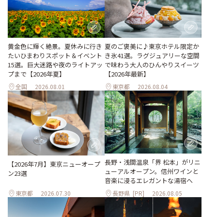
黄金色に輝く絶景。夏休みに行き
夏のご褒美に♪東京ホテル限定か
たいひまわりスポット＆イベント
き氷41選。ラグジュアリーな空間
15選。巨大迷路や夜のライトアッ
で味わう大人のひんやりスイーツ
プまで【2026年夏】
【2026年最新】
全国
2026.08.01
東京都
2026.08.04
長野・浅間温泉「界 松本」がリニ
【2026年7月】東京ニューオープ
ューアルオープン。信州ワインと
ン23選
音楽に浸るエレガントな湯宿へ
東京都
2026.07.30
長野県
[PR]
2026.08.05