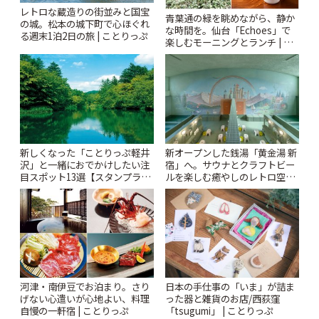
レトロな蔵造りの街並みと国宝
青葉通の緑を眺めながら、静か
の城。松本の城下町で心ほぐれ
な時間を。仙台「Echoes」で
る週末1泊2日の旅 | ことりっぷ
楽しむモーニングとランチ | こ
とりっぷ
新しくなった「ことりっぷ軽井
新オープンした銭湯「黄金湯 新
沢」と一緒におでかけしたい注
宿」へ。サウナとクラフトビー
目スポット13選【スタンプラリ
ルを楽しむ癒やしのレトロ空間
ー開催中】 | ことりっぷ
| ことりっぷ
河津・南伊豆でお泊まり。さり
日本の手仕事の「いま」が詰ま
げない心遣いが心地よい、料理
った器と雑貨のお店/西荻窪
自慢の一軒宿 | ことりっぷ
「tsugumi」 | ことりっぷ