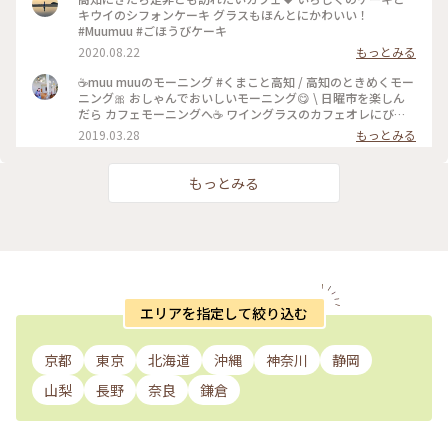
キウイのシフォンケーキ グラスもほんとにかわいい！
#Muumuu #ごほうびケーキ
2020.08.22
もっとみる
☕muu muuのモーニング #くまこと高知 / 高知のときめくモー
ニング🎀 おしゃんでおいしいモーニング😋 \ 日曜市を楽しん
だら カフェモーニングへ☕ ワイングラスのカフェオレにびっ
くり🍷 ステキすぎて大興奮🙌 #ことりっぷ高知 #お茶にしよ
2019.03.28
もっとみる
う #高知 #高知旅 #高知旅行 #カフェ #クロックムッシュ #シュ
ークリーム #スープ #ピクルス #モーニング #muumuu #ムー
ムー #高知ごはん #高知モーニング #高知カフェ #高知ケーキ #
もっとみる
カフェオレ #ジェットスター #ジェットスターで高知 クロック
ムッシュはじめ ごはんどれもおいしすぎた😃 バラのシューク
リームおしゃれすぎた🌹 とにかくもっと知りたくて またいき
たいパティスリーカフェ☕✨
エリアを指定して絞り込む
京都
東京
北海道
沖縄
神奈川
静岡
山梨
長野
奈良
鎌倉