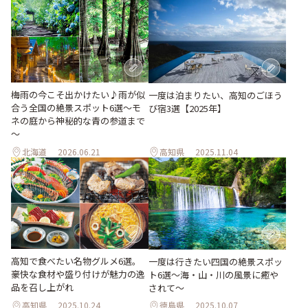
梅雨の今こそ出かけたい♪雨が似
一度は泊まりたい、高知のごほう
合う全国の絶景スポット6選～モ
び宿3選【2025年】
ネの庭から神秘的な青の参道まで
～
北海道
2026.06.21
高知県
2025.11.04
高知で食べたい名物グルメ6選。
一度は行きたい四国の絶景スポッ
豪快な食材や盛り付けが魅力の逸
ト6選〜海・山・川の風景に癒や
品を召し上がれ
されて〜
高知県
2025.10.24
徳島県
2025.10.07