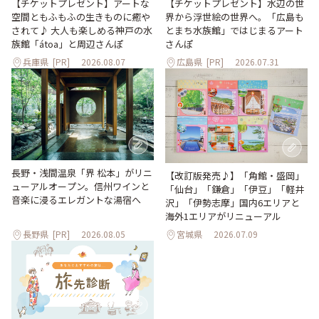
【チケットプレゼント】アートな
【チケットプレゼント】水辺の世
空間ともふもふの生きものに癒や
界から浮世絵の世界へ。「広島も
されて♪ 大人も楽しめる神戸の水
とまち水族館」ではじまるアート
族館「átoa」と周辺さんぽ
さんぽ
兵庫県
[PR]
2026.08.07
広島県
[PR]
2026.07.31
長野・浅間温泉「界 松本」がリニ
【改訂版発売♪】「角館・盛岡」
ューアルオープン。信州ワインと
「仙台」「鎌倉」「伊豆」「軽井
音楽に浸るエレガントな湯宿へ
沢」「伊勢志摩」国内6エリアと
海外1エリアがリニューアル
長野県
[PR]
2026.08.05
宮城県
2026.07.09