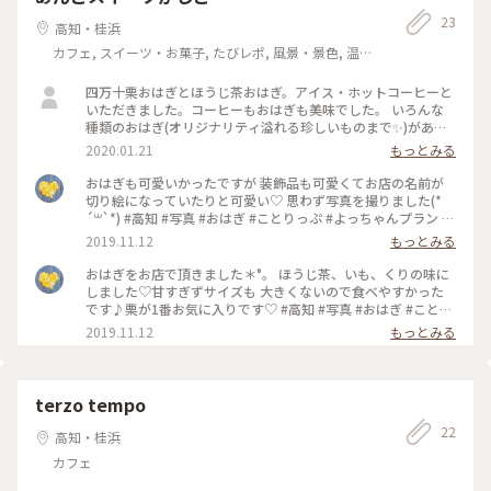
23
高知・桂浜
カフェ, スイーツ・お菓子, たびレポ, 風景・景色, 温
泉・スパ, その他施設, おみやげ
四万十栗おはぎとほうじ茶おはぎ。アイス・ホットコーヒーと
いただきました。コーヒーもおはぎも美味でした。 いろんな
種類のおはぎ(オリジナリティ溢れる珍しいものまで✨)があ
り、迷ってしまいます。 お店のスタッフも素敵な方で、是非ま
2020.01.21
もっとみる
た行きたいです♡
おはぎも可愛いかったですが 装飾品も可愛くてお店の名前が
切り絵になっていたりと可愛い♡ 思わず写真を撮りました(*
´꒳`*) #高知 #写真 #おはぎ #ことりっぷ #よっちゃんプラン #
夫婦旅行 #フォトジェニック #インスタ映え #カフェ #おいし
2019.11.12
もっとみる
い旅 #晴天 #旅行 #観光 #和 #秋の色彩
おはぎをお店で頂きました＊°。 ほうじ茶、いも、くりの味に
しました♡甘すぎずサイズも 大きくないので食べやすかった
です♪栗が1番お気に入りです♡ #高知 #写真 #おはぎ #ことり
っぷ #よっちゃんプラン #夫婦旅行 #フォトジェニック #イン
2019.11.12
もっとみる
スタ映え #カフェ #おいしい旅 #晴天 #旅行 #観光 #和 #秋の色
彩
terzo tempo
22
高知・桂浜
カフェ