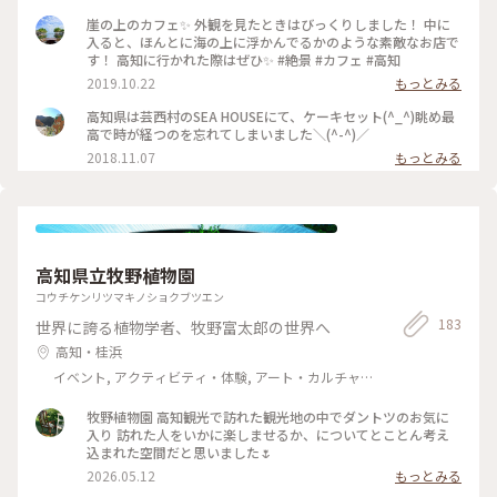
崖の上のカフェ✨ 外観を見たときはびっくりしました！ 中に
入ると、ほんとに海の上に浮かんでるかのような素敵なお店で
す！ 高知に行かれた際はぜひ✨ #絶景 #カフェ #高知
2019.10.22
もっとみる
高知県は芸西村のSEA HOUSEにて、ケーキセット(^_^)眺め最
高で時が経つのを忘れてしまいました＼(^-^)／
2018.11.07
もっとみる
高知県立牧野植物園
コウチケンリツマキノショクブツエン
183
世界に誇る植物学者、牧野富太郎の世界へ
高知・桂浜
イベント, アクティビティ・体験, アート・カルチャ
ー, 風景・景色, その他施設
牧野植物園 高知観光で訪れた観光地の中でダントツのお気に
入り 訪れた人をいかに楽しませるか、についてとことん考え
込まれた空間だと思いました🌷
2026.05.12
もっとみる