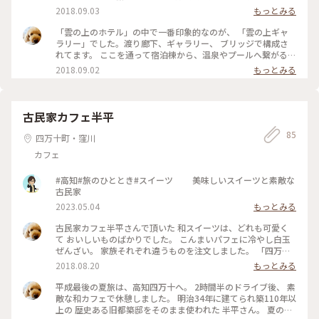
けで作られてます。 お持ち帰りのみで、ホテルと系列店マルシ
2018.09.03
もっとみる
ェユスハラで 販売されています。 私は宿泊したホテルで前日
から頼んでおいで 買うことが出来ました。 真空パックになっ
「雲の上のホテル」の中で一番印象的なのが、 「雲の上ギャ
ていて日持ちは約10日です。 濃厚なチーズの味が楽しめるシ
ラリー」でした。渡り廊下、ギャラリー、 ブリッジで構成さ
ンプルなケーキ。 帰宅後、雲の上の町梼原の風景を思い出し
れてます。 ここを通って宿泊棟から、温泉やプールへ繋がる
ながら 美味しく頂きました。 現地でしか買うことが出来ない
エレベーターに乗ります。 組み木と大きな窓、光、その奥の森
2018.09.02
もっとみる
貴重なお菓子、 お友達へのお土産にも好評でした。 #とってお
の緑。 自然の中にあってこそ映える建築物の 美しさに魅了さ
きの旅 #夏色さがし #ホテル #ことりっぷ高知 #梼原町 #お土産
れました。 ユーザーさんの忘れられない 渡り廊下の美しい写
真。 同じ場所に立つと また違った感動が込み上げて来まし
た。 #とっておきの旅 #夏色さがし #ホテル #ことりっぷ高知 #
古民家カフェ半平
梼原町 #隈研吾
85
四万十町・窪川
カフェ
#高知#旅のひととき#スイーツ 美味しいスイーツと素敵な
古民家
2023.05.04
もっとみる
古民家カフェ半平さんで頂いた 和スイーツは、どれも可愛く
て おいしいものばかりでした。 こんまいパフェに冷やし白玉
ぜんざい。 家族それぞれ違うものを注文しました。 「四万十
の音」ガラスの風鈴展が 開催中で涼やかな音色に 汗もすぅと
2018.08.20
もっとみる
引いて行きます。 緑のお庭のすぐ奥はくろしお鉄道が 走りま
す。ガタンゴトンと軽やかな 音にワクワクします。 半平さん
平成最後の夏旅は、高知四万十へ。 2時間半のドライブ後、 素
から徒歩圏内には、 四国霊場37番札所岩本寺があります。 古
敵な和カフェで休憩しました。 明治34年に建てられ築110年以
民家カフェ、蝉の声、鉄道の音、 古刹…夏旅が静かに始まりま
上の 歴史ある旧都築邸をそのまま使われた 半平さん。 夏のメ
す。 #とっておきの旅 #夏色さがし #カフェ #夏旅 #高知カフェ