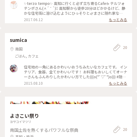
✨terzo tempo✨ 高知に行くと必ず立ち寄るCafe☕ テルツォ
テンポさん(ㅅ´ ˘ `)󾬚 高知駅から徒歩20分ほどかかるけど、静
かな住宅街に溶け込むようにひっそりと🌿まさに隠れ家な
Cafeです(❁´ლ`❁) 古い町家をリノベしてオシャンなCafeに☕
2017.06.12
もっとみる
その内装がまた素敵過ぎて、一つ一つのメニューも美しくて美
味しくて、もう何から何までツボ(,,> <,,)󾬚 そして！毎年GWか
ら始まるかき氷さんはそりゃもう絶品です(✪▽✪)🍧 コーヒー
のかき氷🍧は、下にコーヒーゼリーがイン✨上にはコーヒー豆
sumica
が砕いて振りかけられてて、もう珈琲好きにはたまんない逸品
20
です(´,,>ω<,,`)💕 ビジュアルも可愛すぎて、もうそれだけで
南国
ウキウキ🎶 ホッとする空間で美味しいヒトトキを(๑´ڡ`๑)🍴
ごはん, カフェ
いつまでも居たくなるような、幸せな時間が過ごせること間違
いナシのとっても素敵なCafeですよー(ღ´ ˘ `ღ) はぁ。。。ま
た食べたいなぁ💕 定休日は、火曜・水曜です。 #カフェ #カフ
住宅地の一角にあるかわいいおうちみたいなカフェです。 イン
ェ部 #古民家カフェ #かき氷 #コーヒー #高知 #テルツォテンポ
テリア、食器、全てかわいいです！ お料理もおいしくてオーナ
#terzotempo
ーさんもふんわりしたかわいい方でした(((o(*ﾟ▽ﾟ*)o))) #隠れ
家的 #カフェ #おうちカフェ
2015.08.10
もっとみる
よさこい祭り
ヨサコイマツリ
20
南国土佐を熱くするパワフルな祭典
高知・桂浜