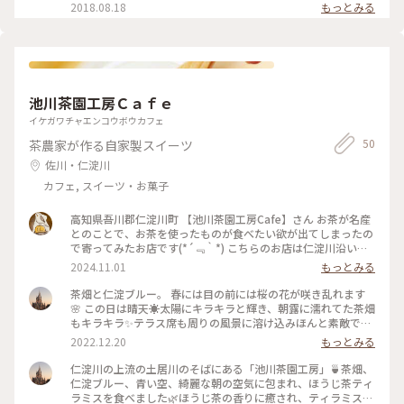
ニューがとても素敵です。 私が選んだのは「抹茶ごおり」。
2018.08.18
もっとみる
アイスの下にしっとり、抹茶のかき氷。 土佐の生姜で作られ
た 自家製ジンジャエールと一緒に。 器も一つ一つ夏らしくて
可愛いです。 広いお座敷は開放感にあふれて、 モダンなテー
ブル席は、 ご年配様も安心です。 「しまんトロッコ」の発着
駅、 窪川駅も近いので、電車旅の途中での 立ち寄りにもおす
すめです。 #とっておきの旅 #夏色さがし #夏旅 #カフェ #高知
池川茶園工房Ｃａｆｅ
カフェ #かき氷
イケガワチャエンコウボウカフェ
50
茶農家が作る自家製スイーツ
佐川・仁淀川
カフェ, スイーツ・お菓子
高知県吾川郡仁淀川町 【池川茶園工房Cafe】さん お茶が名産
とのことで、お茶を使ったものが食べたい欲が出てしまったの
で寄ってみたお店です(*´﹃｀*) こちらのお店は仁淀川沿いに
あるので テラス席からは茶畑や仁淀川を眺めることが出来ま
2024.11.01
もっとみる
す * * * 今回は 『ほうじ茶の茶畑パフェ、霧の薫（お茶）セッ
ト』 をいただきました かぶせ茶とほうじ茶から選ぶことが出
茶畑と仁淀ブルー。 春には目の前には桜の花が咲き乱れます
来ます 自家製茶団子や黒豆、ほうじ茶の生チョコ、栗などな
🌸 この日は晴天☀️太陽にキラキラと輝き、朝露に濡れてた茶畑
ど、トッピングも豪華✨ 他にも茶畑プリンやティラミスなども
もキラキラ✨テラス席も周りの風景に溶け込みほんと素敵で
提供しているので次はそちらにも挑戦したいです🍵 #四国 #高
す。ほうじ茶ティラミスはテイクアウトも出来ますが、このま
2022.12.20
もっとみる
知県 #仁淀川町 #仁淀川 #茶畑パフェ #パフェ #池川茶園
んまる茶器に入ってるのが可愛くてたまりませんでした🍵 #フ
ァンタジーの世界 #Myことりっぷ #高知旅 #池川茶園 #ほ
仁淀川の上流の土居川のそばにある「池川茶園工房」🍵茶畑、
うじ茶ティラミス #仁淀ブルー
仁淀ブルー、青い空、綺麗な朝の空気に包まれ、ほうじ茶ティ
ラミスを食べました🌿ほうじ茶の香りに癒され、ティラミスの