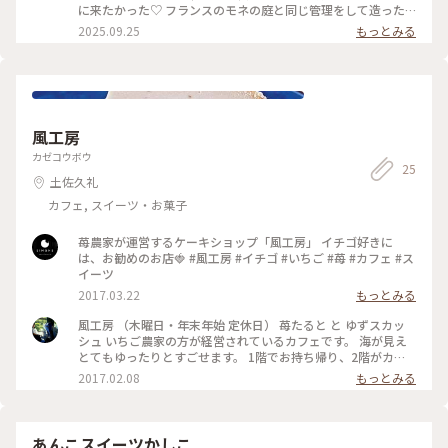
ーな毎日
に来たかった♡ フランスのモネの庭と同じ管理をして造った
庭園🌿 「モネの庭」という名前がついた庭園は世界に2つだけ
2025.09.25
もっとみる
✨ そのうちの一つがここです！ : 途中渋滞があり、到着時間が
遅れてボルディゲラの庭は散策を諦めました🥲 そのかわり水
の庭をたくさん散策しました🐾 曇り予報だった3日目ですが、
良いお天気で素敵な景色をたくさん見ることができました😊
しばらく「モネの庭」の投稿が続きます🌟 : 📷:2025.8.13
Wed. : #ことりっぷと一緒 #ことりっぷ高知 #秋の装い #モネ
風工房
の庭 #水の庭 #スイレン #リフレクション #素敵 #お散歩 #初め
ての高知 #北川村 #高知 #milkのミルキーな毎日
カゼコウボウ
25
土佐久礼
カフェ, スイーツ・お菓子
苺農家が運営するケーキショップ「風工房」 イチゴ好きに
は、お勧めのお店🍓 #風工房 #イチゴ #いちご #苺 #カフェ #ス
イーツ
2017.03.22
もっとみる
風工房 （木曜日・年末年始 定休日） 苺たると と ゆずスカッ
シュ いちご農家の方が経営されているカフェです。 海が見え
とてもゆったりとすごせます。 1階でお持ち帰り、2階がカフ
ェとなっています。 #高知カフェ #高知県 #カフェ #ケーキ #ス
2017.02.08
もっとみる
イーツ #カフェ部 #行きつけ
あんこスイーツかしこ