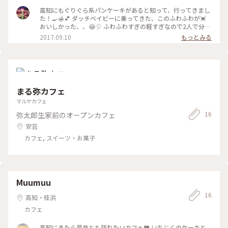
高知にもぐりぐら系パンケーキがあると知って、行ってきまし
た！🍳🍯💕 ダッチベイビーに乗ってきた、このふわふわが💓
おいしかった、、😂🎈 ふわふわすぎの軽すぎなので2人で分け
たらほんの数分でなくなりました。笑 1人でもめっちゃお腹空
2017.09.10
もっとみる
かせてきて他に何も頼まなければ3つはいけると思う。（個人
的な意見ですが🙋💫笑） #高知 #カフェ #パンケーキ #ぐりぐ
ら
まる弥カフェ
マルヤカフェ
16
弥太郎生家前のオープンカフェ
安芸
カフェ, スイーツ・お菓子
Muumuu
16
高知・桂浜
カフェ
高知にきたら是非とも訪れたいカフェ❤︎ いちじくのケーキと