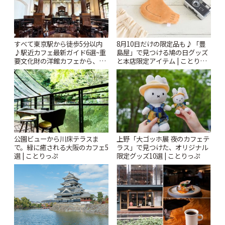
すべて東京駅から徒歩5分以内
8月10日だけの限定品も♪「豊
♪駅近カフェ最新ガイド6選~重
島屋」で見つける鳩の日グッズ
要文化財の洋館カフェから、改
と本店限定アイテム | ことりっ
札すぐのレトロ喫茶まで~ | こと
ぷ
りっぷ
公園ビューから川床テラスま
上野「大ゴッホ展 夜のカフェテ
で。緑に癒される大阪のカフェ5
ラス」で見つけた、オリジナル
選 | ことりっぷ
限定グッズ10選 | ことりっぷ