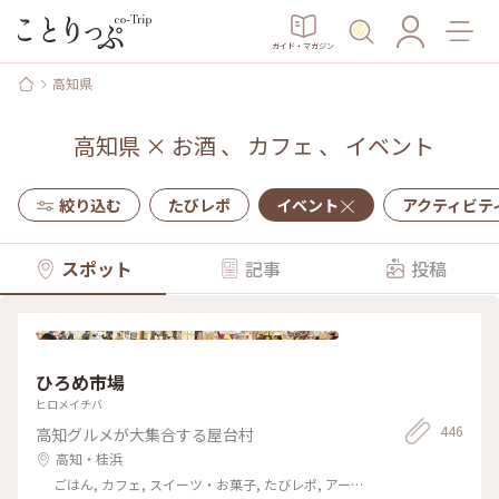
ガイド・マガジン
高知県
高知県
×
お酒
、
カフェ
、
イベント
絞り込む
たびレポ
イベント
アクティビテ
スポット
記事
投稿
ひろめ市場
ヒロメイチバ
446
高知グルメが大集合する屋台村
高知・桂浜
ごはん, カフェ, スイーツ・お菓子, たびレポ, アー