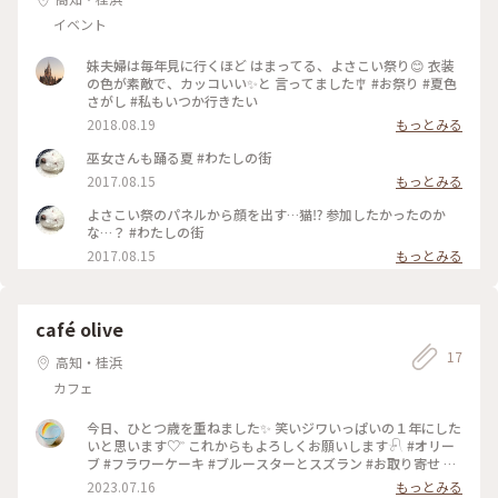
イベント
妹夫婦は毎年見に行くほど はまってる、よさこい祭り😊 衣装
の色が素敵で、カッコいい✨と 言ってました🎐 #お祭り #夏色
さがし #私もいつか行きたい
2018.08.19
もっとみる
巫女さんも踊る夏 #わたしの街
2017.08.15
もっとみる
よさこい祭のパネルから顔を出す…猫⁉︎ 参加したかったのか
な…？ #わたしの街
2017.08.15
もっとみる
café olive
17
高知・桂浜
カフェ
今日、ひとつ歳を重ねました✨ 笑いジワいっぱいの１年にした
いと思います♡︎ʾʾ これからもよろしくお願いします𓍯 #オリー
ブ #フラワーケーキ #ブルースターとスズラン #お取り寄せ #
高知県 #私から私へ #虹の日 #誕生日 #私のことりっぷ旅
2023.07.16
もっとみる