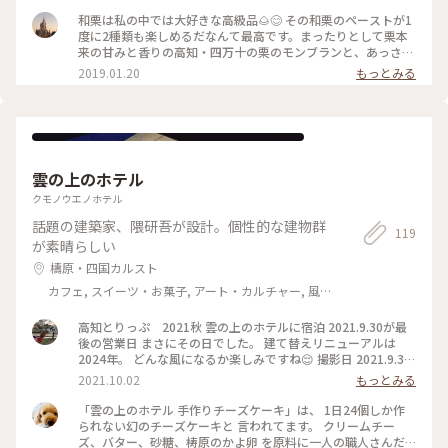
満足です。 #旅のひととき #夏旅2019 #モンブラン #スイーツ
#カフェ #高知 #四万十
和栗は私の中では大好きな高級品🌰😊 その和栗のペーストが1
度に2種類も楽しめるだなんて最高です。まったりとして栗本
来の甘みと香りの高知・四万十の栗のモンブランと、あっさり
として香りとのバランスが良い愛媛・内子の栗のモンブラン、
2019.01.20
もっとみる
生クリームも付いてきます。 そして、おちゃくりcaféオリジナ
ルブレンドコーヒーは高知市の珈琲専門店「はなればなれコー
ヒー」によるおちゃくりcaféオリジナルブレンド☕️有機栽培、
フェアトレードの豆を厳選し丁寧に自家焙煎した炒りたての高
い香りと濃厚な味わいが特徴だそう、ん〜染み渡る〜😊自然の
中での贅沢な時間でした🌲 #カフェ #冬のごちそう #高知旅 #
雲の上のホテル
コーヒー
クモノウエノホテル
話題の建築家、隈研吾が設計。個性的な建物群
119
が素晴らしい
檮原・四国カルスト
カフェ, スイーツ・お菓子, アート・カルチャー, 風
景・景色, 名所・旧跡, ホテル・宿, その他施設
高知とりっぷ 2021秋 雲の上のホテルに宿泊 2021.9.30が最
後の営業日 まさにその日でした。 建て替えリニューアルは
2024年。 どんな風になるか楽しみですね😌 撮影日 2021.9.30
#私のことりっぷ #秋日和 #雲の上のホテル #隈研吾 #梼原
2021.10.02
もっとみる
町 #高知県
「雲の上のホテル 手作りチーズケーキ」は、 1日24個しか作
られない幻のチーズケーキと 言われてます。 クリームチー
ズ、バター、砂糖、梼原のかよ卵 を原料に一人の職人さんだ