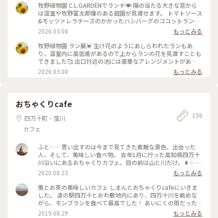
牧野植物園 C.L.GARDENでランチ🍽 陽の当たる大きな窓から
は温室や牧野富太郎像のある庭園が見渡せます。 トマトソース
&モッツァレラチーズのかかったハンバーグのココットランチ
を頂きました😊 かわいいグレーのストウブの中に熱々ハンバ
2026.03.08
もっとみる
ーグ💓 ソースの下に隠れているマッシュポテトも美味しかっ
たです😋 食後は隣の牧野ミュージアムショップサクラでお買
牧野植物園 ラン展💓 生け花のようにあしらわれたランもあ
い物。 牧野博士の描いた植物画をじっくり見たくて画集を買
り、温室内に高低差があるので上からランの花を見渡すことも
いました😊 #牧野植物園 #C.L.GARDEN #ランチ #牧野ミュージ
できました🥰 出口付近の池には豪華なアレンジメントがあ
アムショップサクラ #牧野富太郎 #高知
り、華やかな気分でラン展を締めくくりました🌸 #牧野植物園
2026.03.08
もっとみる
#牧野富太郎 #高知
おちゃくりcafe
156
四万十町・窪川
カフェ
ふと‥‥思い出すのは今まで見てきた素敵な景色、出会った
人、そして、美味しい食べ物。 去年1月に行った高知県四万十
川沿いにあるおちゃくりカフェ。目の前は山と川だけ。🌲✨ 澄
み切った空気、あったかい太陽の光、そして、キラキラと輝き
2020.08.23
もっとみる
流れる四万十の川。最高の景色の中、笑顔でお喋りしながらの
美味しい時間。こんな贅沢な時間はないなぁ〜と改めて思いま
栗とお茶の美味しいカフェ しまんとおちゃくりcafeにいきま
す。 ついつい下を向いてしまう時もありますが、今は、思い出
した。 道の駅四万十とおわ敷地内にあり、四万十川を眺めな
がある♡そして、また、いつの日か、この景色を見たい私です
がら、モンブランを食べて最高でした！ あいにくの雨だった
😊勿論、美味しいケーキと珈琲と一緒に🌰🍰☕️😊 #わたしの
けど、めちゃくちゃ濃厚なモンブランと、四万十川の景色に大
2019.08.29
もっとみる
旅 #道の駅四万十川とおわ #ありがとう #夢 #2019.1