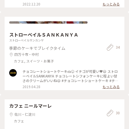
甘さにほっこり😊ほんと、綺麗な景色と美味しいものがあれ
2022.12.20
もっとみる
ば、どうしてこんなにも幸せになれるんでしょう♡お茶の花、
初めて見ました🌸 #ファンタジーの世界 #Myことりっぷ #高
知旅 #仁淀ブルー #茶畑 #ほうじ茶ティラミス #池川茶
園
ストローベイルＳＡＮＫＡＮＹＡ
ストローベイルサンカンヤ
34
季節のケーキでブレイクタイム
四万十市・中村
カフェ, スイーツ・お菓子
チョコレートショートケーキ🍰😋 イチゴが可愛い♥️😃 ストロ
ーベイルSANKANYA チョコレートシフォンケーキに程よい甘
さのクリームがいいね😃 #チョコレートショートケーキ #チョ
コレートシフォンケーキ #チョコレート #ショートケーキ #シ
2019.04.28
もっとみる
フォンケーキ #ストローベイル #よって西土佐 #道の駅 #お洒
落な空間 #高知県 #江川崎
カフェ ニールマーレ
30
佐川・仁淀川
カフェ