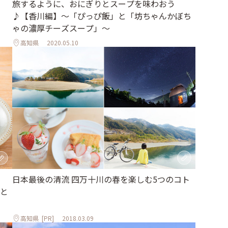
旅するように、おにぎりとスープを味わおう
♪【香川編】〜「ぴっぴ飯」と「坊ちゃんかぼち
ゃの濃厚チーズスープ」〜
高知県
2020.05.10
日本最後の清流 四万十川の春を楽しむ5つのコト
と
高知県
[PR]
2018.03.09