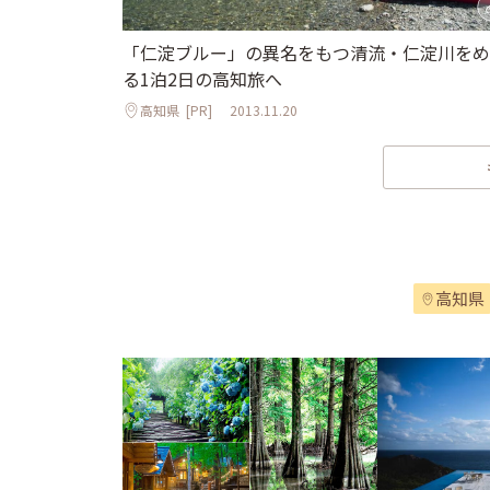
「仁淀ブルー」の異名をもつ清流・仁淀川をめ
る1泊2日の高知旅へ
高知県
[PR]
2013.11.20
高知県