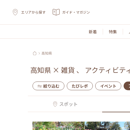
エリアから探す
ガイド・マガジン
新着
特集
高知県
高知県
×
雑貨
、
アクティビテ
絞り込む
たびレポ
イベント
スポット