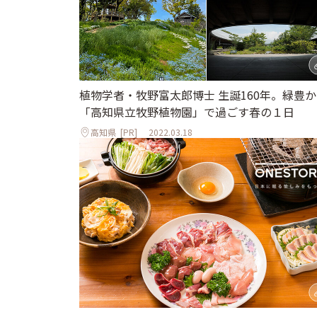
植物学者・牧野富太郎博士 生誕160年。緑豊
「高知県立牧野植物園」で過ごす春の１日
高知県
[PR]
2022.03.18