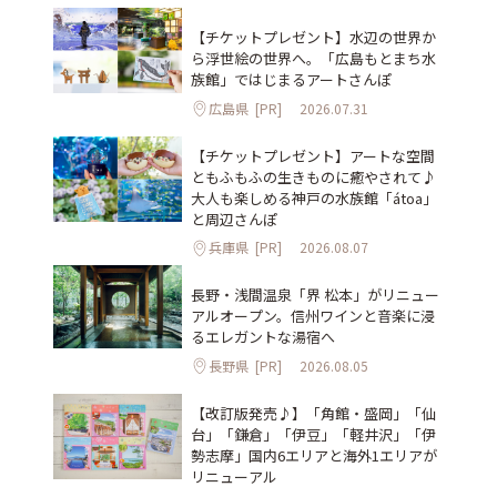
【チケットプレゼント】水辺の世界か
ら浮世絵の世界へ。「広島もとまち水
族館」ではじまるアートさんぽ
広島県
[PR]
2026.07.31
【チケットプレゼント】アートな空間
ともふもふの生きものに癒やされて♪
大人も楽しめる神戸の水族館「átoa」
と周辺さんぽ
兵庫県
[PR]
2026.08.07
長野・浅間温泉「界 松本」がリニュー
アルオープン。信州ワインと音楽に浸
るエレガントな湯宿へ
長野県
[PR]
2026.08.05
【改訂版発売♪】「角館・盛岡」「仙
台」「鎌倉」「伊豆」「軽井沢」「伊
勢志摩」国内6エリアと海外1エリアが
リニューアル