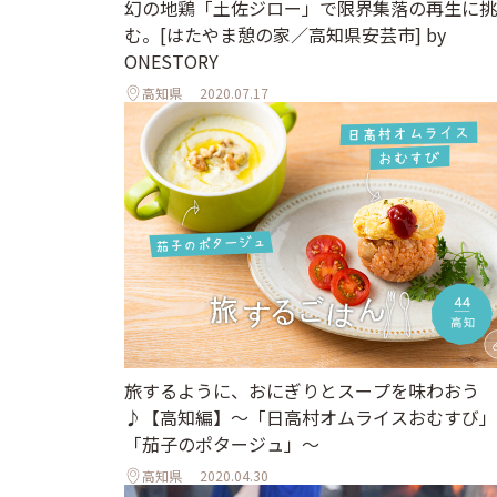
幻の地鶏「土佐ジロー」で限界集落の再生に挑
む。[はたやま憩の家／高知県安芸市] by
ONESTORY
高知県
2020.07.17
旅するように、おにぎりとスープを味わおう
♪【高知編】〜「日高村オムライスおむすび」
「茄子のポタージュ」〜
高知県
2020.04.30