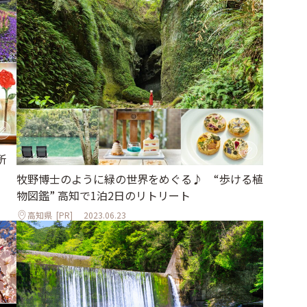
所
牧野博士のように緑の世界をめぐる♪ “歩ける植
物図鑑” 高知で1泊2日のリトリート
高知県
[PR]
2023.06.23