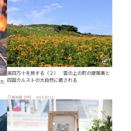
奥四万十を旅する（２） 雲の上の町の建築美と
四国カルストの大自然に癒される
た
高知県
[PR]
2016.03.11