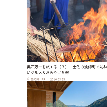
奥四万十を旅する（３） 土佐の漁師町で訪ね
いグルメ＆おみやげ５選
高知県
[PR]
2016.03.25