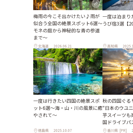
梅雨の今こそ出かけたい♪雨が
一度は泊まり
似合う全国の絶景スポット6選～
うび宿3選【2
モネの庭から神秘的な青の参道
まで～
北海道
2026.06.21
高知県
2025.
一度は行きたい四国の絶景スポ
秋の四国ぐる
ット6選〜海・山・川の風景に癒
"日本のウユ
やされて〜
芋スイーツも
国ドライブパ
徳島県
2025.10.07
香川県
[PR]