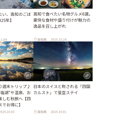
高知で食べたい名物グルメ6選。
たい、高知のごほ
豪快な食材や盛り付けが魅力の
025年】
逸品を召し上がれ
11.04
高知県
2025.10.24
り週末トリップ♪
日本のスイスと称される「四国
ニ塩湖"や温泉、お
カルスト」で星空ステイ
楽しむ秋旅へ【四
スでお得に】
2025.10.03
高知県
2025.10.01