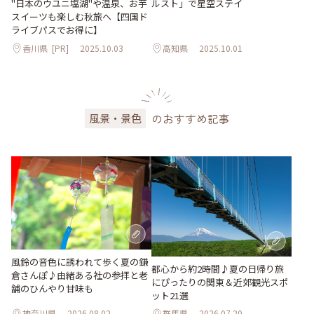
"日本のウユニ塩湖"や温泉、お芋
ルスト」で星空ステイ
スイーツも楽しむ秋旅へ【四国ド
ライブパスでお得に】
香川県
[PR]
2025.10.03
高知県
2025.10.01
のおすすめ記事
風景・景色
風鈴の音色に誘われて歩く夏の鎌
都心から約2時間♪夏の日帰り旅
倉さんぽ♪由緒ある社の参拝と老
にぴったりの関東＆近郊観光スポ
舗のひんやり甘味も
ット21選
神奈川県
2026.08.02
群馬県
2026.07.20