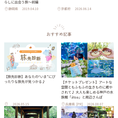
らしに出会う旅～前編
静岡県
2019.04.10
京都府
2026.06.14
おすすめ記事
【旅先診断】あなたの“いま”にぴ
ったりな旅先が見つかる♪
【チケットプレゼント】アートな
空間ともふもふの生きものに癒や
されて♪ 大人も楽しめる神戸の水
族館「átoa」と周辺さんぽ
2026.05.15
兵庫県
[PR]
2026.08.07