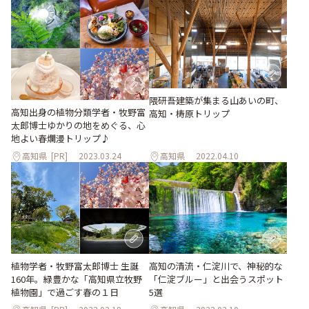
隈研吾建築が集まる山あいの町、
高知出身の植物分類学者・牧野富
高知・梼原トリップ
太郎博士ゆかりの地をめぐる、心
地よい春爛漫トリップ♪
高知県
[PR]
2023.03.24
高知県
2022.04.10
植物学者・牧野富太郎博士 生誕
高知の清流・仁淀川で、神秘的な
160年。緑豊かな「高知県立牧野
「仁淀ブルー」と出会うスポット
植物園」で過ごす春の１日
5選