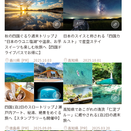
秋の四国ぐるり週末トリップ♪
日本のスイスと称される「四国カ
"日本のウユニ塩湖"や温泉、お芋
ルスト」で星空ステイ
スイーツも楽しむ秋旅へ【四国ド
ライブパスでお得に】
香川県
[PR]
2025.10.03
高知県
2025.10.01
四国1泊2日のスロートリップ♪瀬
高知県であこがれの清流「仁淀ブ
戸内アート、秘湯、絶景をめぐる
ルー」に癒やされる1泊2日の週末
旅へ【スタンプラリーも開催中】
旅へ
徳島県
[PR]
2025.09.09
高知県
[PR]
2025.03.20