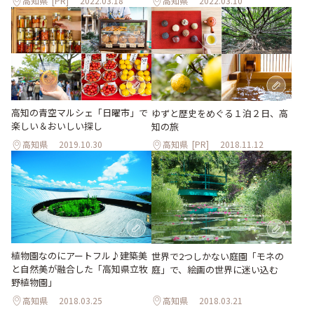
高知県
[PR]
2022.03.18
高知県
2022.03.10
高知の青空マルシェ「日曜市」で
ゆずと歴史をめぐる１泊２日、高
楽しい＆おいしい探し
知の旅
高知県
2019.10.30
高知県
[PR]
2018.11.12
植物園なのにアートフル♪建築美
世界で2つしかない庭園「モネの
と自然美が融合した「高知県立牧
庭」で、絵画の世界に迷い込む
野植物園」
高知県
2018.03.25
高知県
2018.03.21