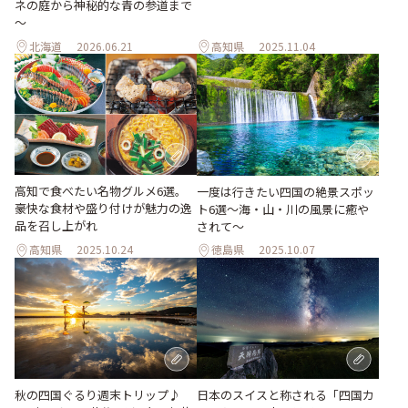
ネの庭から神秘的な青の参道まで
～
北海道
2026.06.21
高知県
2025.11.04
高知で食べたい名物グルメ6選。
一度は行きたい四国の絶景スポッ
豪快な食材や盛り付けが魅力の逸
ト6選〜海・山・川の風景に癒や
品を召し上がれ
されて〜
高知県
2025.10.24
徳島県
2025.10.07
秋の四国ぐるり週末トリップ♪
日本のスイスと称される「四国カ