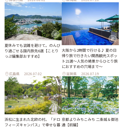
夏休みでも混雑を避けて。のんび
大阪から2時間で行ける♪ 夏の日
り過ごせる国内旅先6選【ことり
帰り旅で行きたい関西観光スポッ
っぷ編集部おすすめ】
ト21選～人気の絶景からひとり旅
におすすめの穴場まで～
広島県
2026.07.02
滋賀県
2026.07.19
浜松に生まれた北欧の村。「ドロ
京都よりみちこみち 二条城＆御池
フィーズキャンパス」で幸せな暮
通【前編】