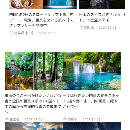
日本のスイスと称される「四
四国1泊2日のスロートリップ♪瀬戸内
ト」で星空ステイ
アート、秘湯、絶景をめぐる旅へ【ス
タンプラリーも開催中】
高知県
2025.10.01
徳島県
[PR]
2025.09.09
梅雨の今こそ出かけたい♪雨が似
一度は行きたい四国の絶景スポッ
合う全国の絶景スポット6選～モ
ト6選〜海・山・川の風景に癒や
ネの庭から神秘的な青の参道まで
されて〜
～
北海道
2026.06.21
徳島県
2025.10.07