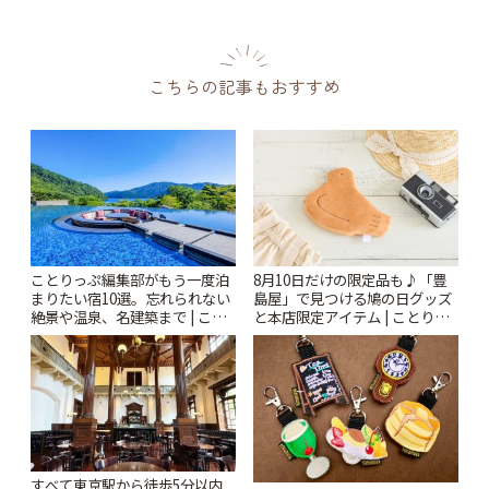
こちらの記事もおすすめ
ことりっぷ編集部がもう一度泊
8月10日だけの限定品も♪「豊
まりたい宿10選。忘れられない
島屋」で見つける鳩の日グッズ
絶景や温泉、名建築まで | こと
と本店限定アイテム | ことりっ
りっぷ
ぷ
すべて東京駅から徒歩5分以内