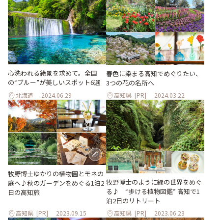
心洗われる絶景を求めて。全国
春色に染まる高知でめぐりたい、
の“ブルー”が美しいスポット6選
3つの花の名所へ
北海道
2024.06.29
高知県
[PR]
2024.03.22
牧野博士ゆかりの植物園とモネの
牧野博士のように緑の世界をめぐ
庭へ♪秋のガーデンをめぐる1泊2
る♪ “歩ける植物図鑑” 高知で1
日の高知旅
泊2日のリトリート
高知県
[PR]
2023.09.15
高知県
[PR]
2023.06.23