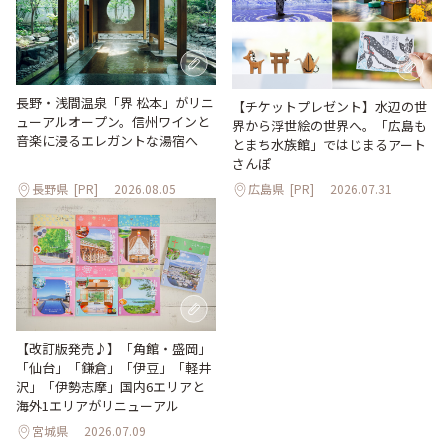
長野・浅間温泉「界 松本」がリニ
【チケットプレゼント】水辺の世
ューアルオープン。信州ワインと
界から浮世絵の世界へ。「広島も
音楽に浸るエレガントな湯宿へ
とまち水族館」ではじまるアート
さんぽ
長野県
[PR]
2026.08.05
広島県
[PR]
2026.07.31
【改訂版発売♪】「角館・盛岡」
「仙台」「鎌倉」「伊豆」「軽井
沢」「伊勢志摩」国内6エリアと
海外1エリアがリニューアル
宮城県
2026.07.09