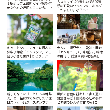
カスタマイズも楽しい!約500種
♪駅近カフェ最新ガイド6選~重
類の可愛いワッペンキーホルダ
要文化財の洋館カフェから、改
ーがずらり。小平市
札すぐのレトロ喫茶まで~ | こと
「Kimamaya T&K」 | ことりっ
りっぷ
ぷ
キュートなミニチュアに思わず
大人の工場見学へ、愛知・岡崎
夢中♪鎌倉「イクスタン」で出
「カクキュー八丁味噌(八丁味噌
会う小さな世界 | ことりっぷ
の郷)」。試食や買い物も楽しみ
♪ | ことりっぷ
風鈴の音色に誘われて歩く夏の
新しくなった「ことりっぷ軽井
鎌倉さんぽ♪由緒ある社の参拝
沢」と一緒におでかけしたい注
と老舗のひんやり甘味も | こと
目スポット13選【スタンプラリ
りっぷ
ー開催中】 | ことりっぷ