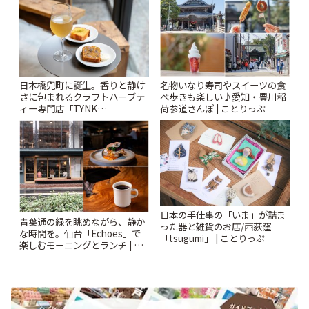
日本橋兜町に誕生。香りと静け
名物いなり寿司やスイーツの食
さに包まれるクラフトハーブテ
べ歩きも楽しい♪愛知・豊川稲
ィー専門店「TYNK
荷参道さんぽ | ことりっぷ
Kabutocho」 | ことりっぷ
日本の手仕事の「いま」が詰ま
青葉通の緑を眺めながら、静か
った器と雑貨のお店/西荻窪
な時間を。仙台「Echoes」で
「tsugumi」 | ことりっぷ
楽しむモーニングとランチ | こ
とりっぷ