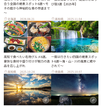
合う全国の絶景スポット6選～モ
び宿3選【2025年】
ネの庭から神秘的な青の参道まで
～
北海道
2026.06.21
高知県
2025.11.04
高知で食べたい名物グルメ6選。
一度は行きたい四国の絶景スポッ
豪快な食材や盛り付けが魅力の逸
ト6選〜海・山・川の風景に癒や
品を召し上がれ
されて〜
高知県
2025.10.24
徳島県
2025.10.07