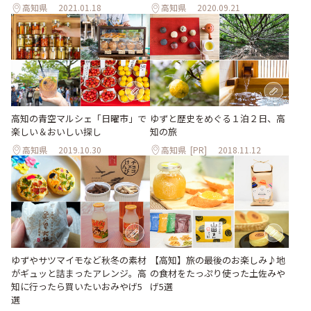
高知県
2021.01.18
高知県
2020.09.21
高知の青空マルシェ「日曜市」で
ゆずと歴史をめぐる１泊２日、高
楽しい＆おいしい探し
知の旅
高知県
2019.10.30
高知県
[PR]
2018.11.12
ゆずやサツマイモなど秋冬の素材
【高知】旅の最後のお楽しみ♪地
がギュッと詰まったアレンジ。高
の食材をたっぷり使った土佐みや
知に行ったら買いたいおみやげ5
げ5選
選