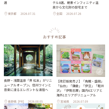
選
テル8選。絶景インフィニティ温
泉から文化財の邸宅まで
東京都
2026.07.31
全国
2026.07.26
おすすめ記事
長野・浅間温泉「界 松本」がリニ
【改訂版発売♪】「角館・盛岡」
ューアルオープン。信州ワインと
「仙台」「鎌倉」「伊豆」「軽井
音楽に浸るエレガントな湯宿へ
沢」「伊勢志摩」国内6エリアと
海外1エリアがリニューアル
長野県
[PR]
2026.08.05
宮城県
2026.07.09