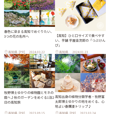
春色に染まる高知でめぐりたい、
【高知】ひと口サイズで食べやす
3つの花の名所へ
い、芋舗 芋屋金次郎の「つぶけん
ぴ」
高知県
[PR]
2024.03.22
高知県
2024.01.23
牧野博士ゆかりの植物園とモネの
高知出身の植物分類学者・牧野富
庭へ♪秋のガーデンをめぐる1泊2
太郎博士ゆかりの地をめぐる、心
日の高知旅
地よい春爛漫トリップ♪
高知県
[PR]
2023.09.15
高知県
[PR]
2023.03.24