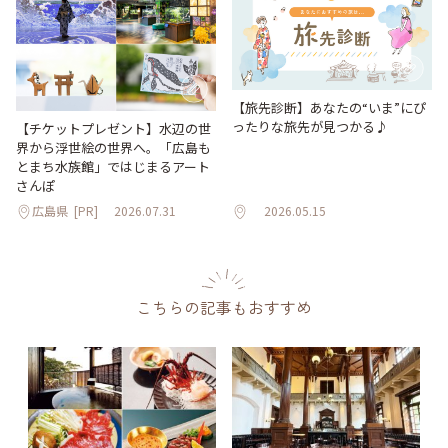
【旅先診断】あなたの“いま”にぴ
ったりな旅先が見つかる♪
【チケットプレゼント】水辺の世
界から浮世絵の世界へ。「広島も
とまち水族館」ではじまるアート
さんぽ
広島県
[PR]
2026.07.31
2026.05.15
こちらの記事もおすすめ