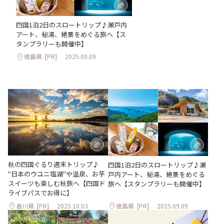
四国1泊2日のスロートリップ♪瀬戸内
アート、秘湯、絶景をめぐる旅へ【ス
タンプラリーも開催中】
徳島県
[PR]
2025.09.09
秋の四国ぐるり週末トリップ♪
四国1泊2日のスロートリップ♪瀬
"日本のウユニ塩湖"や温泉、お芋
戸内アート、秘湯、絶景をめぐる
スイーツも楽しむ秋旅へ【四国ド
旅へ【スタンプラリーも開催中】
ライブパスでお得に】
香川県
[PR]
2025.10.03
徳島県
[PR]
2025.09.09