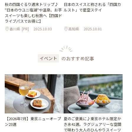
秋の四国ぐるり週末トリップ♪
日本のスイスと称される「四国カ
"日本のウユニ塩湖"や温泉、お芋
ルスト」で星空ステイ
スイーツも楽しむ秋旅へ【四国ド
ライブパスでお得に】
香川県
[PR]
2025.10.03
高知県
2025.10.01
のおすすめ記事
イベント
【2026年7月】東京ニューオープ
夏のご褒美に♪東京ホテル限定か
ン23選
き氷41選。ラグジュアリーな空間
で味わう大人のひんやりスイーツ