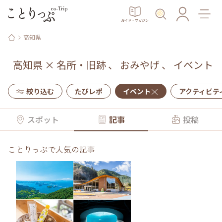
ガイド・マガジン
高知県
高知県
×
名所・旧跡
、
おみやげ
、
イベント
絞り込む
たびレポ
イベント
アクティビテ
スポット
記事
投稿
ことりっぷで人気の記事