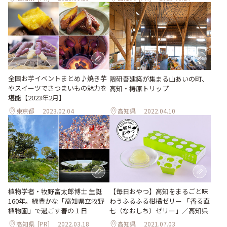
全国お芋イベントまとめ♪焼き芋
隈研吾建築が集まる山あいの町、
やスイーツでさつまいもの魅力を
高知・梼原トリップ
堪能【2023年2月】
東京都
2023.02.04
高知県
2022.04.10
植物学者・牧野富太郎博士 生誕
【毎日おやつ】高知をまるごと味
160年。緑豊かな「高知県立牧野
わうふるふる柑橘ゼリー 「香る直
植物園」で過ごす春の１日
七（なおしち）ゼリー」／高知県
高知県
[PR]
2022.03.18
高知県
2021.07.03