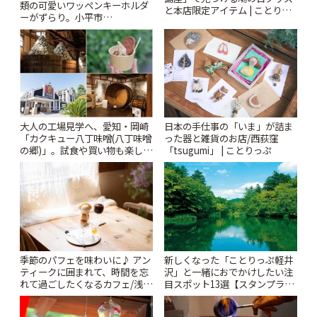
類の可愛いワッペンキーホルダ
と本店限定アイテム | ことりっ
ーがずらり。小平市
ぷ
「Kimamaya T&K」 | ことりっ
ぷ
大人の工場見学へ、愛知・岡崎
日本の手仕事の「いま」が詰ま
「カクキュー八丁味噌(八丁味噌
った器と雑貨のお店/西荻窪
の郷)」。試食や買い物も楽しみ
「tsugumi」 | ことりっぷ
♪ | ことりっぷ
季節のパフェを味わいに♪ アン
新しくなった「ことりっぷ軽井
ティークに囲まれて、時間を忘
沢」と一緒におでかけしたい注
れて過ごしたくなるカフェ/浅草
目スポット13選【スタンプラリ
「annorum cafe」 | ことりっぷ
ー開催中】 | ことりっぷ