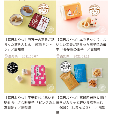
【毎日おやつ】四万十の恵みが詰
【毎日おやつ】本物そっくり、お
まった栗きんとん 「紅白キント
いしい工夫が詰まった玉子型の最
ン」／高知県
中 「長尾鶏の玉子」／高知県
高知県
2021.06.07
高知県
2021.03.11
【毎日おやつ】平安時代に思いを
【毎日おやつ】高知産米粉＆揚げ
馳せる小さな餅菓子 「ピンクの土
焼きがカリッと軽い食感を生む
左日記」／高知県
「40010（しまんとう）」／高知
県