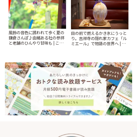
風鈴の音色に誘われて歩く夏の
目の前で燃えるかき氷にうっと
鎌倉さんぽ♪由緒ある社の参拝
り。吉祥寺の隠れ家カフェ「ル
と老舗のひんやり甘味も | こと
ミエール」で物語の世界へ | こ
りっぷ
とりっぷ