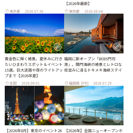
【2026年最新】
東京都
2026.07.30
東京都
2026.08.04
黄金色に輝く絶景。夏休みに行き
福岡に新オープン「BEB5門司
たいひまわりスポット＆イベント
港」。関門海峡の絶景とレトロな
15選。巨大迷路や夜のライトアッ
街並みに浸るトキメキ海峡ステイ
プまで【2026年夏】
全国
2026.08.01
福岡県
[PR]
2026.07.29
【2026年8月】東京のイベント26
【2026年】全国ニューオープンホ