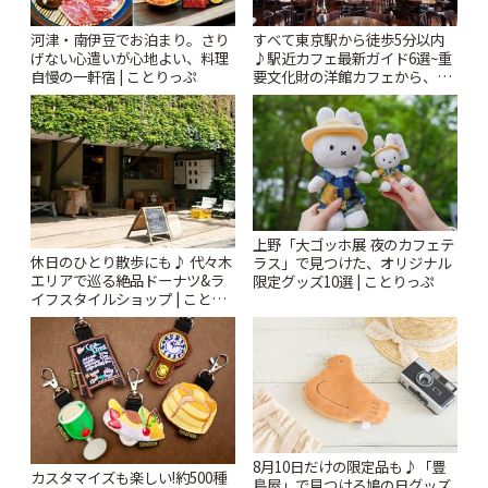
河津・南伊豆でお泊まり。さり
すべて東京駅から徒歩5分以内
げない心遣いが心地よい、料理
♪駅近カフェ最新ガイド6選~重
自慢の一軒宿 | ことりっぷ
要文化財の洋館カフェから、改
札すぐのレトロ喫茶まで~ | こと
りっぷ
上野「大ゴッホ展 夜のカフェテ
休日のひとり散歩にも♪ 代々木
ラス」で見つけた、オリジナル
エリアで巡る絶品ドーナツ&ラ
限定グッズ10選 | ことりっぷ
イフスタイルショップ | ことり
っぷ
8月10日だけの限定品も♪「豊
カスタマイズも楽しい!約500種
島屋」で見つける鳩の日グッズ