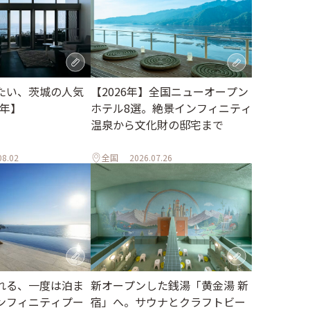
たい、茨城の人気
【2026年】全国ニューオープン
6年】
ホテル8選。絶景インフィニティ
温泉から文化財の邸宅まで
08.02
全国
2026.07.26
れる、一度は泊ま
新オープンした銭湯「黄金湯 新
ンフィニティプー
宿」へ。サウナとクラフトビー