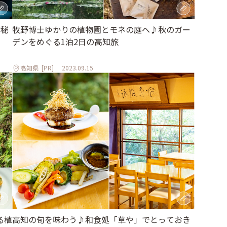
、秘
牧野博士ゆかりの植物園とモネの庭へ♪秋のガー
デンをめぐる1泊2日の高知旅
高知県
[PR]
2023.09.15
る植
高知の旬を味わう♪和食処「草や」でとっておき