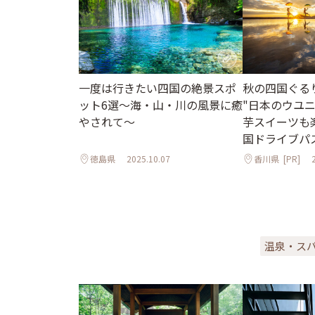
一度は行きたい四国の絶景スポ
秋の四国ぐる
ット6選〜海・山・川の風景に癒
"日本のウユ
やされて〜
芋スイーツも
国ドライブパ
徳島県
2025.10.07
香川県
[PR]
温泉・ス