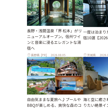
長野・浅間温泉「界 松本」がリ
一度は泊まり
ニューアルオープン。信州ワイ
宿10選【202
ンと音楽に浸るエレガントな湯
宿へ
長野県
[PR]
2026.08.05
茨城県
2026.
自由気ままな夏旅へ♪プールや
海と空に癒さ
BBQが楽しめる、爽快な森のコ
りたい絶景イ