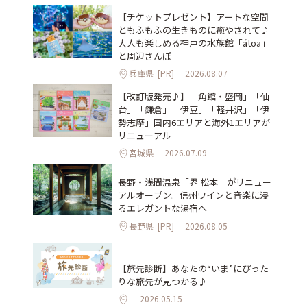
【チケットプレゼント】アートな空間
ともふもふの生きものに癒やされて♪
大人も楽しめる神戸の水族館「átoa」
と周辺さんぽ
兵庫県
[PR]
2026.08.07
【改訂版発売♪】「角館・盛岡」「仙
台」「鎌倉」「伊豆」「軽井沢」「伊
勢志摩」国内6エリアと海外1エリアが
リニューアル
宮城県
2026.07.09
長野・浅間温泉「界 松本」がリニュー
アルオープン。信州ワインと音楽に浸
るエレガントな湯宿へ
長野県
[PR]
2026.08.05
【旅先診断】あなたの“いま”にぴった
りな旅先が見つかる♪
2026.05.15