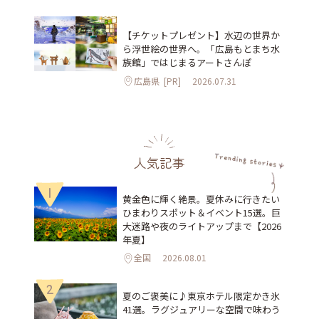
【チケットプレゼント】水辺の世界か
ら浮世絵の世界へ。「広島もとまち水
族館」ではじまるアートさんぽ
広島県
[PR]
2026.07.31
人気記事
1
黄金色に輝く絶景。夏休みに行きたい
ひまわりスポット＆イベント15選。巨
大迷路や夜のライトアップまで【2026
年夏】
全国
2026.08.01
2
夏のご褒美に♪東京ホテル限定かき氷
41選。ラグジュアリーな空間で味わう