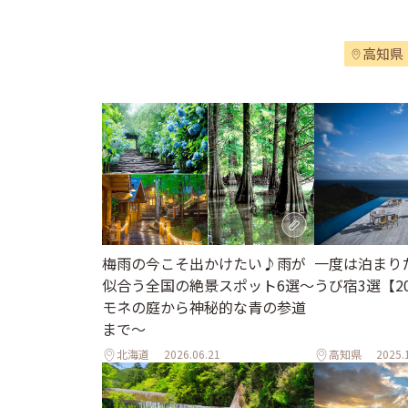
高知県
梅雨の今こそ出かけたい♪雨が
一度は泊まり
似合う全国の絶景スポット6選～
うび宿3選【2
モネの庭から神秘的な青の参道
まで～
北海道
2026.06.21
高知県
2025.