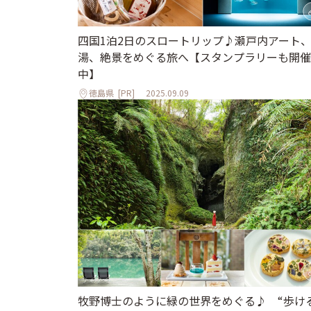
四国1泊2日のスロートリップ♪瀬戸内アート
湯、絶景をめぐる旅へ【スタンプラリーも開催
中】
徳島県
[PR]
2025.09.09
牧野博士のように緑の世界をめぐる♪ “歩け