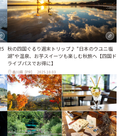
5
秋の四国ぐるり週末トリップ♪ "日本のウユニ塩
湖"や温泉、お芋スイーツも楽しむ秋旅へ【四国ド
ライブパスでお得に】
香川県
[PR]
2025.10.03