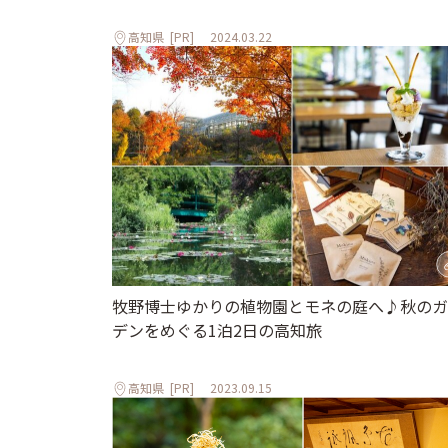
高知県
[PR]
2024.03.22
牧野博士ゆかりの植物園とモネの庭へ♪秋のガ
デンをめぐる1泊2日の高知旅
高知県
[PR]
2023.09.15