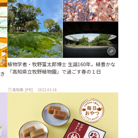
植物学者・牧野富太郎博士 生誕160年。緑豊かな
「高知県立牧野植物園」で過ごす春の１日
き
高知県
[PR]
2022.03.18