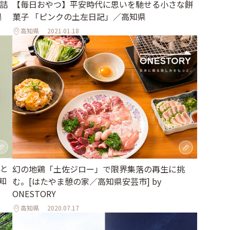
詰
【毎日おやつ】平安時代に思いを馳せる小さな餅
県
菓子 「ピンクの土左日記」／高知県
高知県
2021.01.18
と
幻の地鶏「土佐ジロー」で限界集落の再生に挑
知
む。[はたやま憩の家／高知県安芸市] by
ONESTORY
高知県
2020.07.17