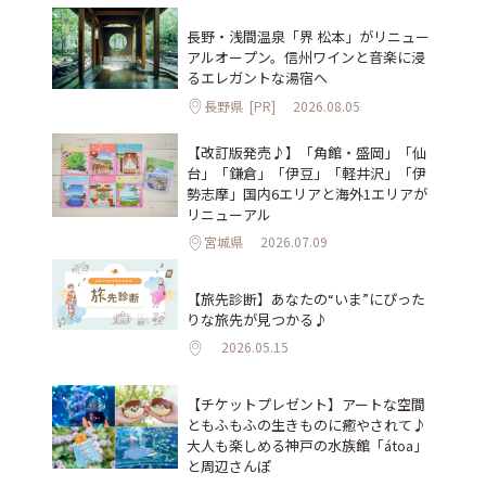
長野・浅間温泉「界 松本」がリニュー
アルオープン。信州ワインと音楽に浸
るエレガントな湯宿へ
長野県
[PR]
2026.08.05
【改訂版発売♪】「角館・盛岡」「仙
台」「鎌倉」「伊豆」「軽井沢」「伊
勢志摩」国内6エリアと海外1エリアが
リニューアル
宮城県
2026.07.09
【旅先診断】あなたの“いま”にぴった
りな旅先が見つかる♪
2026.05.15
【チケットプレゼント】アートな空間
ともふもふの生きものに癒やされて♪
大人も楽しめる神戸の水族館「átoa」
と周辺さんぽ