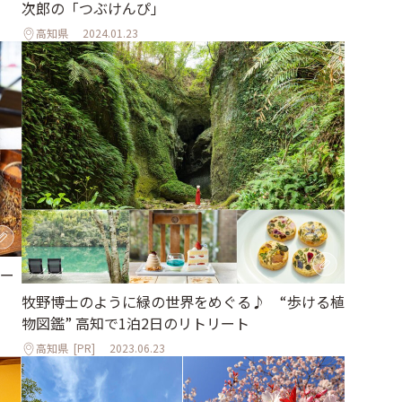
次郎の「つぶけんぴ」
高知県
2024.01.23
ー
牧野博士のように緑の世界をめぐる♪ “歩ける植
物図鑑” 高知で1泊2日のリトリート
高知県
[PR]
2023.06.23