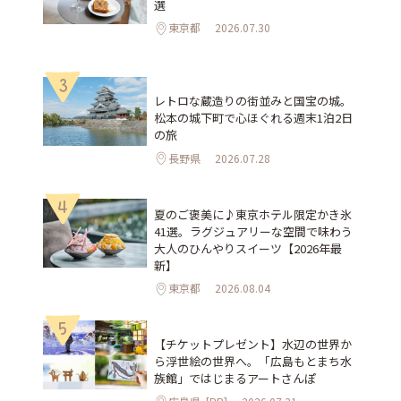
選
東京都
2026.07.30
3
レトロな蔵造りの街並みと国宝の城。
松本の城下町で心ほぐれる週末1泊2日
の旅
長野県
2026.07.28
4
夏のご褒美に♪東京ホテル限定かき氷
41選。ラグジュアリーな空間で味わう
大人のひんやりスイーツ【2026年最
新】
東京都
2026.08.04
5
【チケットプレゼント】水辺の世界か
ら浮世絵の世界へ。「広島もとまち水
族館」ではじまるアートさんぽ