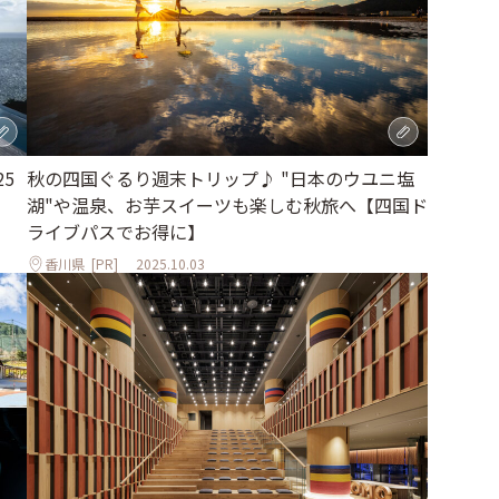
5
秋の四国ぐるり週末トリップ♪ "日本のウユニ塩
湖"や温泉、お芋スイーツも楽しむ秋旅へ【四国ド
ライブパスでお得に】
香川県
[PR]
2025.10.03