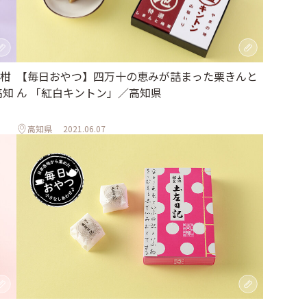
柑
【毎日おやつ】四万十の恵みが詰まった栗きんと
高知
ん 「紅白キントン」／高知県
高知県
2021.06.07