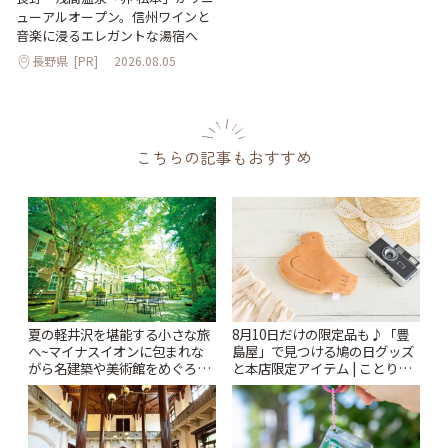
ューアルオープン。信州ワインと
音楽に浸るエレガントな湯宿へ
長野県
[PR]
2026.08.05
こちらの記事もおすすめ
夏の軽井沢を堪能する小さな旅
8月10日だけの限定品も♪「豊
へ~マイナスイオンに包まれな
島屋」で見つける鳩の日グッズ
がら名建築や美術館をめぐろう
と本店限定アイテム | ことりっ
~ | ことりっぷ
ぷ