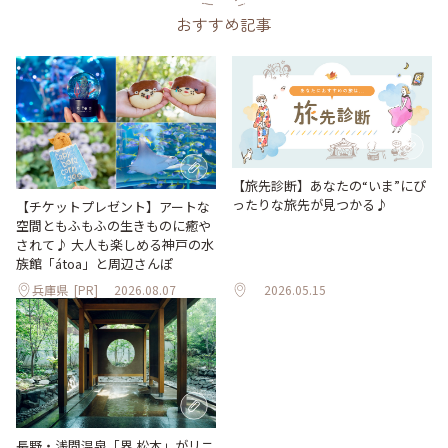
おすすめ記事
【旅先診断】あなたの“いま”にぴ
ったりな旅先が見つかる♪
【チケットプレゼント】アートな
空間ともふもふの生きものに癒や
されて♪ 大人も楽しめる神戸の水
族館「átoa」と周辺さんぽ
兵庫県
[PR]
2026.08.07
2026.05.15
長野・浅間温泉「界 松本」がリニ