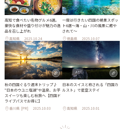
高知で食べたい名物グルメ6選。
一度は行きたい四国の絶景スポッ
豪快な食材や盛り付けが魅力の逸
ト6選〜海・山・川の風景に癒や
品を召し上がれ
されて〜
高知県
2025.10.24
徳島県
2025.10.07
秋の四国ぐるり週末トリップ♪
日本のスイスと称される「四国カ
"日本のウユニ塩湖"や温泉、お芋
ルスト」で星空ステイ
スイーツも楽しむ秋旅へ【四国ド
ライブパスでお得に】
香川県
[PR]
2025.10.03
高知県
2025.10.01