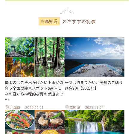
のおすすめ記事
高知県
梅雨の今こそ出かけたい♪雨が似
一度は泊まりたい、高知のごほう
合う全国の絶景スポット6選～モ
び宿3選【2025年】
ネの庭から神秘的な青の参道まで
～
北海道
2026.06.21
高知県
2025.11.04