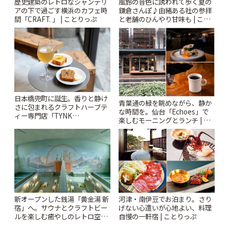
風鈴の音色に誘われて歩く夏の
歴史建築のレトロなシャンデリ
鎌倉さんぽ♪由緒ある社の参拝
アの下で過ごす横浜のカフェ時
と老舗のひんやり甘味も | こと
間「CRAFT. 」 | ことりっぷ
りっぷ
日本橋兜町に誕生。香りと静け
青葉通の緑を眺めながら、静か
さに包まれるクラフトハーブテ
な時間を。仙台「Echoes」で
ィー専門店「TYNK
楽しむモーニングとランチ | こ
Kabutocho」 | ことりっぷ
とりっぷ
新オープンした銭湯「黄金湯 新
河津・南伊豆でお泊まり。さり
宿」へ。サウナとクラフトビー
げない心遣いが心地よい、料理
ルを楽しむ癒やしのレトロ空間
自慢の一軒宿 | ことりっぷ
| ことりっぷ