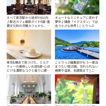
すべて東京駅から徒歩5分以内
キュートなミニチュアに思わず
♪駅近カフェ最新ガイド6選~重
夢中♪鎌倉「イクスタン」で出
要文化財の洋館カフェから、改
会う小さな世界 | ことりっぷ
札すぐのレトロ喫茶まで~ | こと
りっぷ
東京&横浜で見つけた、ミルク
ことりっぷ編集部がもう一度泊
ティーの美味しいお店6選~心ほ
まりたい宿10選。忘れられない
どける濃厚なコクと香りに癒や
絶景や温泉、名建築まで | こと
されるティータイム~ | ことりっ
りっぷ
ぷ