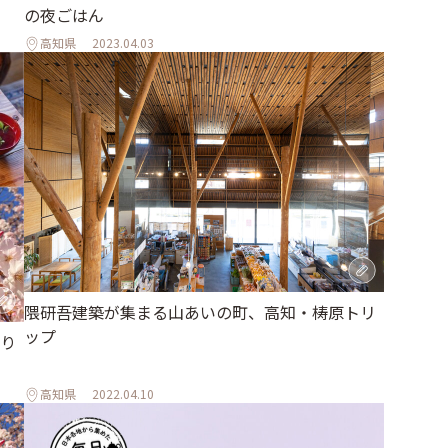
の夜ごはん
高知県
2023.04.03
隈研吾建築が集まる山あいの町、高知・梼原トリ
ップ
り
高知県
2022.04.10