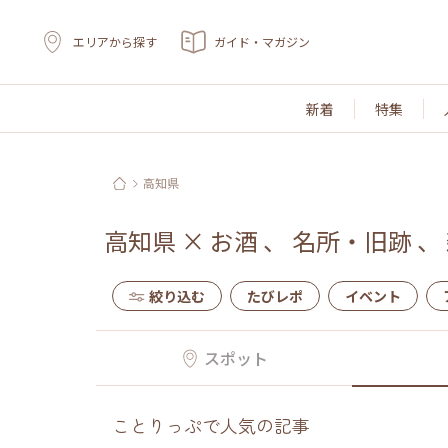
エリアから探す
ガイド・マガジン
新着
特集
高知県
高知県
×
お酒
、
名所・旧跡
、
絞り込む
たびレポ
イベント
スポット
ことりっぷで人気の記事