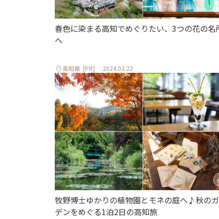
春色に染まる高知でめぐりたい、3つの花の名
へ
高知県
[PR]
2024.03.22
牧野博士ゆかりの植物園とモネの庭へ♪秋のガ
デンをめぐる1泊2日の高知旅