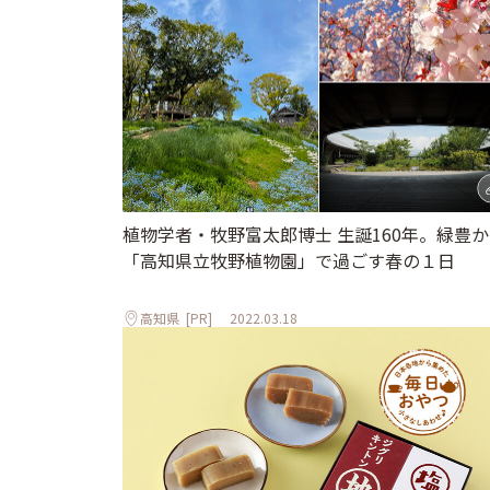
植物学者・牧野富太郎博士 生誕160年。緑豊
「高知県立牧野植物園」で過ごす春の１日
高知県
[PR]
2022.03.18