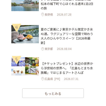
松本の城下町で心ほぐれる週末1泊2日
の旅
長野県
2026.07.28
4
夏のご褒美に♪東京ホテル限定かき氷
41選。ラグジュアリーな空間で味わう
大人のひんやりスイーツ【2026年最
新】
東京都
2026.08.04
5
【チケットプレゼント】水辺の世界か
ら浮世絵の世界へ。「広島もとまち水
族館」ではじまるアートさんぽ
広島県
[PR]
2026.07.31
もっとみる