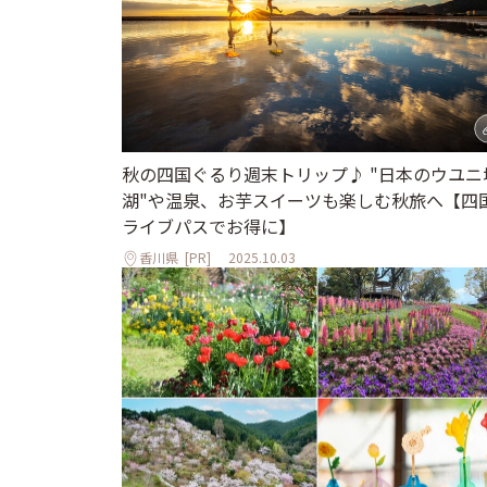
秋の四国ぐるり週末トリップ♪ "日本のウユニ
湖"や温泉、お芋スイーツも楽しむ秋旅へ【四
ライブパスでお得に】
香川県
[PR]
2025.10.03