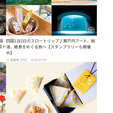
塩
四国1泊2日のスロートリップ♪瀬戸内アート、秘
国ド
湯、絶景をめぐる旅へ【スタンプラリーも開催
中】
徳島県
[PR]
2025.09.09