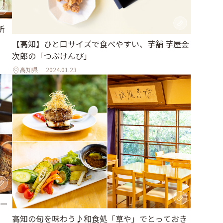
所
【高知】ひと口サイズで食べやすい、芋舗 芋屋金
次郎の「つぶけんぴ」
高知県
2024.01.23
ー
高知の旬を味わう♪和食処「草や」でとっておき