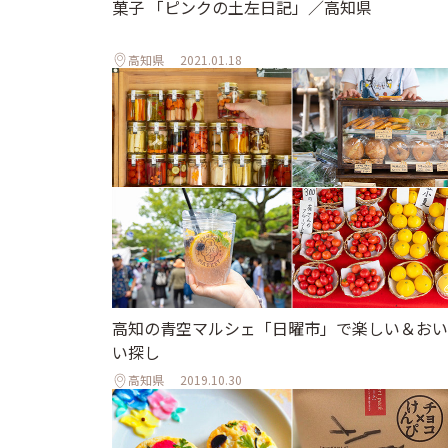
菓子 「ピンクの土左日記」／高知県
高知県
2021.01.18
高知の青空マルシェ「日曜市」で楽しい＆おい
い探し
高知県
2019.10.30