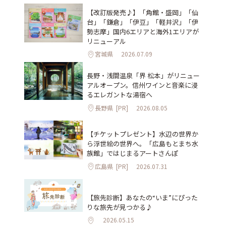
【改訂版発売♪】「角館・盛岡」「仙
台」「鎌倉」「伊豆」「軽井沢」「伊
勢志摩」国内6エリアと海外1エリアが
リニューアル
宮城県
2026.07.09
長野・浅間温泉「界 松本」がリニュー
アルオープン。信州ワインと音楽に浸
るエレガントな湯宿へ
長野県
[PR]
2026.08.05
【チケットプレゼント】水辺の世界か
ら浮世絵の世界へ。「広島もとまち水
族館」ではじまるアートさんぽ
広島県
[PR]
2026.07.31
【旅先診断】あなたの“いま”にぴった
りな旅先が見つかる♪
2026.05.15