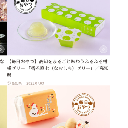
かな
【毎日おやつ】高知をまるごと味わうふるふる柑
橘ゼリー 「香る直七（なおしち）ゼリー」／高知
県
高知県
2021.07.03