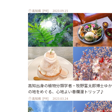
高知県
[PR]
2023.09.15
高知出身の植物分類学者・牧野富太郎博士ゆか
の地をめぐる、心地よい春爛漫トリップ♪
高知県
[PR]
2023.03.24